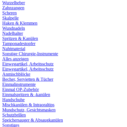
Wurzelheber
Zahnzangen
Scheren
Skalpelle
Haken & Klemmen
Wundnadeln
Nadelhalter
Spritzen & Kanülen
Tamponadestopfer
Nahtmaterial
Sonstige Chirurgie-Instrumente
Alles anzeigen
Einwegartikel, Arbeitsschutz
Einwegartikel, Arbeitsschutz
Anmischblöcke
Becher, Servietten & Tücher
Einmalinstrumente
Einmal OP-Zubehör
Einmalspritzen & -kanülen
Handschuhe
Mischkanülen & Intraoraltips
Mundschutz, Gesichtsmasken
Schutzbrillen
Speichersauger & Absaugkanülen
Sonstiges