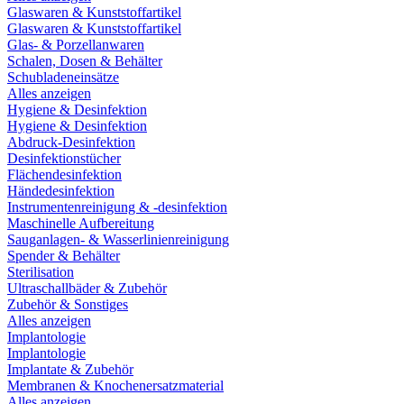
Glaswaren & Kunststoffartikel
Glaswaren & Kunststoffartikel
Glas- & Porzellanwaren
Schalen, Dosen & Behälter
Schubladeneinsätze
Alles anzeigen
Hygiene & Desinfektion
Hygiene & Desinfektion
Abdruck-Desinfektion
Desinfektionstücher
Flächendesinfektion
Händedesinfektion
Instrumentenreinigung & -desinfektion
Maschinelle Aufbereitung
Sauganlagen- & Wasserlinienreinigung
Spender & Behälter
Sterilisation
Ultraschallbäder & Zubehör
Zubehör & Sonstiges
Alles anzeigen
Implantologie
Implantologie
Implantate & Zubehör
Membranen & Knochenersatzmaterial
Alles anzeigen