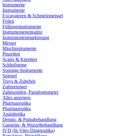
Instrumente
Instrumente
Excavatoren & Schmelzmeissel
Feilen
Füllungsinstrumente
Instrumenteneinsätze
Instrumentenmarkierung
Messer
Mischinstrumente
Pinzetten
Scaler & Küretten
Schleifsteine
Sonstige Instrumente
Spiegel
Trays & Zubehör
Zahnreiniger
Zahnsonden, Paradontometer
Alles anzeigen
Pharmazeutika
Pharmazeutika
Anästhetika
Dentin- & Pulpabehandlung
Gangrän- & Wurzelbehandlung
IVD (In Vitro Diagnostika)
Retraktion, Blutstillung