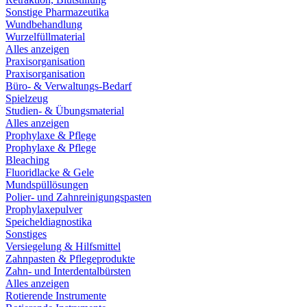
Sonstige Pharmazeutika
Wundbehandlung
Wurzelfüllmaterial
Alles anzeigen
Praxisorganisation
Praxisorganisation
Büro- & Verwaltungs-Bedarf
Spielzeug
Studien- & Übungsmaterial
Alles anzeigen
Prophylaxe & Pflege
Prophylaxe & Pflege
Bleaching
Fluoridlacke & Gele
Mundspüllösungen
Polier- und Zahnreinigungspasten
Prophylaxepulver
Speicheldiagnostika
Sonstiges
Versiegelung & Hilfsmittel
Zahnpasten & Pflegeprodukte
Zahn- und Interdentalbürsten
Alles anzeigen
Rotierende Instrumente