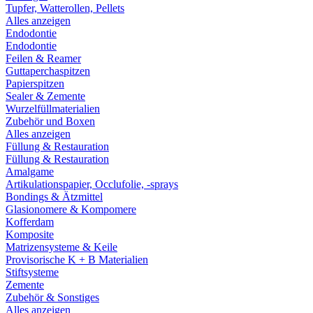
Tupfer, Watterollen, Pellets
Alles anzeigen
Endodontie
Endodontie
Feilen & Reamer
Guttaperchaspitzen
Papierspitzen
Sealer & Zemente
Wurzelfüllmaterialien
Zubehör und Boxen
Alles anzeigen
Füllung & Restauration
Füllung & Restauration
Amalgame
Artikulationspapier, Occlufolie, -sprays
Bondings & Ätzmittel
Glasionomere & Kompomere
Kofferdam
Komposite
Matrizensysteme & Keile
Provisorische K + B Materialien
Stiftsysteme
Zemente
Zubehör & Sonstiges
Alles anzeigen