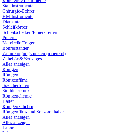
Rotierende Instrumente
Stahlinstrumente
Chirurgie-Bohrer
HM-Instrumente
Diamanten
Schleifkörper
Schleifscheiben/Finierstreifen
Polierer
Mandrelle/Träger
Bohrerständer
Zahnreinigungsbürsten (rotierend)
Zubehör & Sonstiges
Alles anzeigen
Röntgen
Röntgen
Röntgenfilme
Speicherfolien
Strahlenschutz
Röntgenchemie
Halter
Röntgenzubehör
Röntgenfilm- und Sensorenhalter
Alles anzeigen
Alles anzeigen
Labor