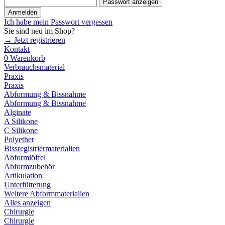
Passwort anzeigen
Anmelden
Ich habe mein Passwort vergessen
Sie sind neu im Shop?
→ Jetzt registrieren
Kontakt
0
Warenkorb
Verbrauchsmaterial
Praxis
Praxis
Abformung & Bissnahme
Abformung & Bissnahme
Alginate
A Silikone
C Silikone
Polyether
Bissregistriermaterialien
Abformlöffel
Abformzubehör
Artikulation
Unterfütterung
Weitere Abformmaterialien
Alles anzeigen
Chirurgie
Chirurgie