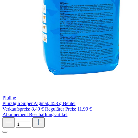
Pluline
Pluralgin Super Alginat, 453 g Beutel
Verkaufspreis:
8,49 €
Regulärer Preis:
11,99 €
Abonnement
Beschaffungsartikel