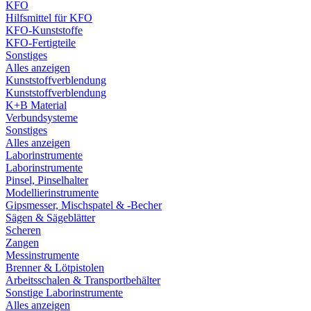
KFO
Hilfsmittel für KFO
KFO-Kunststoffe
KFO-Fertigteile
Sonstiges
Alles anzeigen
Kunststoffverblendung
Kunststoffverblendung
K+B Material
Verbundsysteme
Sonstiges
Alles anzeigen
Laborinstrumente
Laborinstrumente
Pinsel, Pinselhalter
Modellierinstrumente
Gipsmesser, Mischspatel & -Becher
Sägen & Sägeblätter
Scheren
Zangen
Messinstrumente
Brenner & Lötpistolen
Arbeitsschalen & Transportbehälter
Sonstige Laborinstrumente
Alles anzeigen