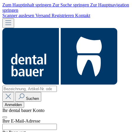
Zum Hauptinhalt springen
Zur Suche springen
Zur Hauptnavigation
springen
Scanner auslesen
Versand
Registrieren
Kontakt
Suchen
Anmelden
Ihr dental bauer Konto
Ihre E-Mail-Adresse