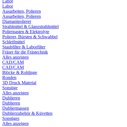
Labor
Labor
Ausarbeiten, Polieren
Ausarbeiten, Polieren
Diamantpolierer
Strahlmittel & Glanzstrahlmittel
Polierpasten & Elektrolyte
Polierer, Bürsten & Schwabbel
Schleifmittel
Staubfilter & Laborfilter
Fräser für die Frästechnik
Alles anzeigen
CAD/CAM
CAD/CAM
Blöcke & Rohlinge
Ronden
3D Druck Material
Sonstige
Alles anzeigen
Dublieren
Dublieren
Dubliermassen
Dublierzubehör & Küvetten
Sonstiges
Alles anzeigen