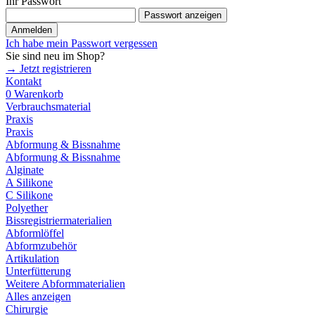
Ihr Passwort
Passwort anzeigen
Anmelden
Ich habe mein Passwort vergessen
Sie sind neu im Shop?
→ Jetzt registrieren
Kontakt
0
Warenkorb
Verbrauchsmaterial
Praxis
Praxis
Abformung & Bissnahme
Abformung & Bissnahme
Alginate
A Silikone
C Silikone
Polyether
Bissregistriermaterialien
Abformlöffel
Abformzubehör
Artikulation
Unterfütterung
Weitere Abformmaterialien
Alles anzeigen
Chirurgie