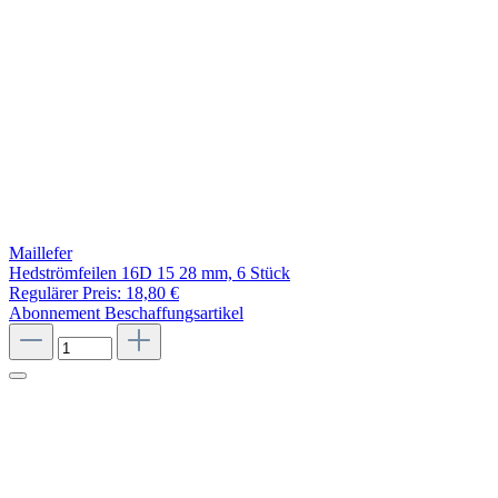
Maillefer
Hedströmfeilen 16D 15 28 mm, 6 Stück
Regulärer Preis:
18,80 €
Abonnement
Beschaffungsartikel