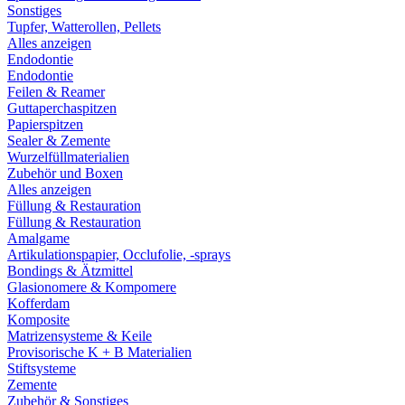
Sonstiges
Tupfer, Watterollen, Pellets
Alles anzeigen
Endodontie
Endodontie
Feilen & Reamer
Guttaperchaspitzen
Papierspitzen
Sealer & Zemente
Wurzelfüllmaterialien
Zubehör und Boxen
Alles anzeigen
Füllung & Restauration
Füllung & Restauration
Amalgame
Artikulationspapier, Occlufolie, -sprays
Bondings & Ätzmittel
Glasionomere & Kompomere
Kofferdam
Komposite
Matrizensysteme & Keile
Provisorische K + B Materialien
Stiftsysteme
Zemente
Zubehör & Sonstiges