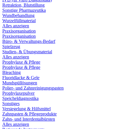
Retraktion, Blutstillung
Sonstige Pharmazeutika
Wundbehandlung
Wurzelfüllmaterial
Alles anzeigen
Praxisorganisation
Praxisorganisation
Büro- & Verwaltungs-Bedarf
Spielzeug
Studien- & Übungsmaterial
Alles anzeigen
Prophylaxe & Pflege
Prophylaxe & Pflege
Bleaching
Fluoridlacke & Gele
Mundspüllösungen
Polier- und Zahnreinigungspasten
Prophylaxepulver
Speicheldiagnostika
Sonstiges
Versiegelung & Hilfsmittel
Zahnpasten & Pflegeprodukte
Zahn- und Interdentalbürsten
Alles anzeigen