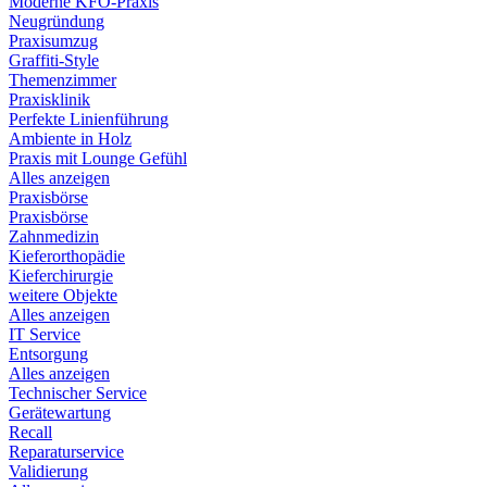
Moderne KFO-Praxis
Neugründung
Praxisumzug
Graffiti-Style
Themenzimmer
Praxisklinik
Perfekte Linienführung
Ambiente in Holz
Praxis mit Lounge Gefühl
Alles anzeigen
Praxisbörse
Praxisbörse
Zahnmedizin
Kieferorthopädie
Kieferchirurgie
weitere Objekte
Alles anzeigen
IT Service
Entsorgung
Alles anzeigen
Technischer Service
Gerätewartung
Recall
Reparaturservice
Validierung