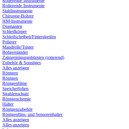
Rotierende Instrumente
Rotierende Instrumente
Stahlinstrumente
Chirurgie-Bohrer
HM-Instrumente
Diamanten
Schleifkörper
Schleifscheiben/Finierstreifen
Polierer
Mandrelle/Träger
Bohrerständer
Zahnreinigungsbürsten (rotierend)
Zubehör & Sonstiges
Alles anzeigen
Röntgen
Röntgen
Röntgenfilme
Speicherfolien
Strahlenschutz
Röntgenchemie
Halter
Röntgenzubehör
Röntgenfilm- und Sensorenhalter
Alles anzeigen
Alles anzeigen