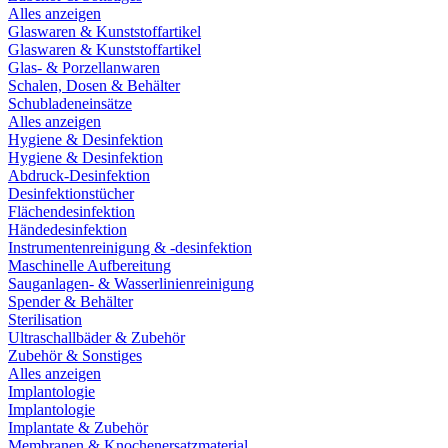
Alles anzeigen
Glaswaren & Kunststoffartikel
Glaswaren & Kunststoffartikel
Glas- & Porzellanwaren
Schalen, Dosen & Behälter
Schubladeneinsätze
Alles anzeigen
Hygiene & Desinfektion
Hygiene & Desinfektion
Abdruck-Desinfektion
Desinfektionstücher
Flächendesinfektion
Händedesinfektion
Instrumentenreinigung & -desinfektion
Maschinelle Aufbereitung
Sauganlagen- & Wasserlinienreinigung
Spender & Behälter
Sterilisation
Ultraschallbäder & Zubehör
Zubehör & Sonstiges
Alles anzeigen
Implantologie
Implantologie
Implantate & Zubehör
Membranen & Knochenersatzmaterial