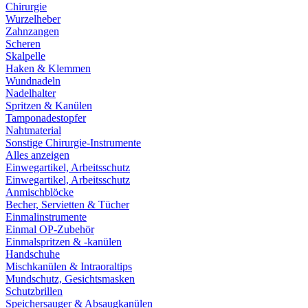
Chirurgie
Wurzelheber
Zahnzangen
Scheren
Skalpelle
Haken & Klemmen
Wundnadeln
Nadelhalter
Spritzen & Kanülen
Tamponadestopfer
Nahtmaterial
Sonstige Chirurgie-Instrumente
Alles anzeigen
Einwegartikel, Arbeitsschutz
Einwegartikel, Arbeitsschutz
Anmischblöcke
Becher, Servietten & Tücher
Einmalinstrumente
Einmal OP-Zubehör
Einmalspritzen & -kanülen
Handschuhe
Mischkanülen & Intraoraltips
Mundschutz, Gesichtsmasken
Schutzbrillen
Speichersauger & Absaugkanülen