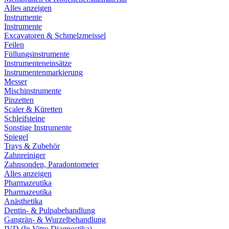
Alles anzeigen
Instrumente
Instrumente
Excavatoren & Schmelzmeissel
Feilen
Füllungsinstrumente
Instrumenteneinsätze
Instrumentenmarkierung
Messer
Mischinstrumente
Pinzetten
Scaler & Küretten
Schleifsteine
Sonstige Instrumente
Spiegel
Trays & Zubehör
Zahnreiniger
Zahnsonden, Paradontometer
Alles anzeigen
Pharmazeutika
Pharmazeutika
Anästhetika
Dentin- & Pulpabehandlung
Gangrän- & Wurzelbehandlung
IVD (In Vitro Diagnostika)