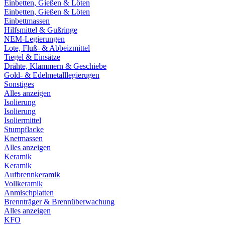
Einbetten, Gießen & Löten
Einbetten, Gießen & Löten
Einbettmassen
Hilfsmittel & Gußringe
NEM-Legierungen
Lote, Fluß- & Abbeizmittel
Tiegel & Einsätze
Drähte, Klammern & Geschiebe
Gold- & Edelmetalllegierugen
Sonstiges
Alles anzeigen
Isolierung
Isolierung
Isoliermittel
Stumpflacke
Knetmassen
Alles anzeigen
Keramik
Keramik
Aufbrennkeramik
Vollkeramik
Anmischplatten
Brennträger & Brennüberwachung
Alles anzeigen
KFO