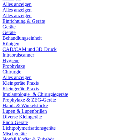
Alles anzeigen
Alles anzeigen
Alles anzeigen
Einrichtung & Geräte
Geräte
Geräte
Behandlungseinheit
Röntgen
CAD/CAM und 3D-Druck
Intraoralscanner
Hygiene
Prophylaxe
Chirurgie
Alles anzeigen
Kleingeräte Praxis
Kleingeräte Praxis
Implantologie- & Chirurgiegeräte
Prophylaxe & ZEG-Geräte
Hand- & Winkelstücke
Lupen & Lupenbrillen
Diverse Kleingeräte
Endo-Geräte
Lichtpolymerisationsgeräte
Mischgeräte
Notfall-Koffer & Zubehör