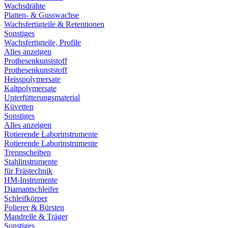
Wachsdrähte
Platten- & Gusswachse
Wachsfertigteile & Retentionen
Sonstiges
Wachsfertigteile, Profile
Alles anzeigen
Prothesenkunststoff
Prothesenkunststoff
Heisspolymersate
Kaltpolymersate
Unterfütterungsmaterial
Küvetten
Sonstiges
Alles anzeigen
Rotierende Laborinstrumente
Rotierende Laborinstrumente
Trennscheiben
Stahlinstrumente
für Frästechnik
HM-Instrumente
Diamantschleifer
Schleifkörper
Polierer & Bürsten
Mandrelle & Träger
Sonstiges