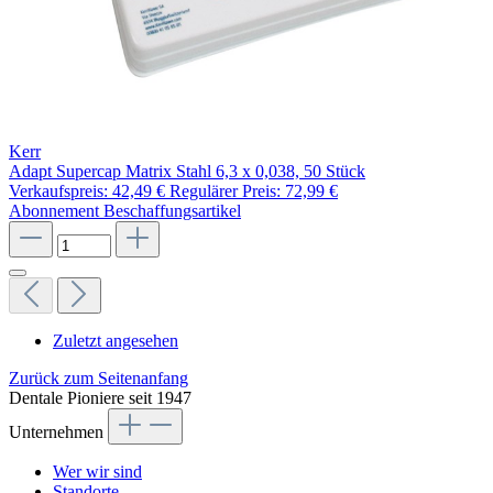
Kerr
Adapt Supercap Matrix Stahl 6,3 x 0,038, 50 Stück
Verkaufspreis:
42,49 €
Regulärer Preis:
72,99 €
Abonnement
Beschaffungsartikel
Zuletzt angesehen
Zurück zum Seitenanfang
Dentale Pioniere seit 1947
Unternehmen
Wer wir sind
Standorte