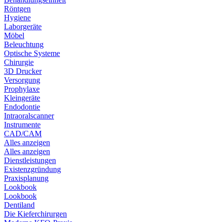
Röntgen
Hygiene
Laborgeräte
Möbel
Beleuchtung
Optische Systeme
Chirurgie
3D Drucker
Versorgung
Prophylaxe
Kleingeräte
Endodontie
Intraoralscanner
Instrumente
CAD/CAM
Alles anzeigen
Alles anzeigen
Dienstleistungen
Existenzgründung
Praxisplanung
Lookbook
Lookbook
Dentiland
Die Kieferchirurgen