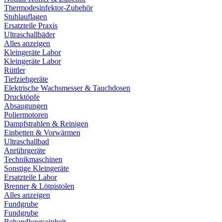
Thermodesinfektor-Zubehör
Stuhlauflagen
Ersatzteile Praxis
Ultraschallbäder
Alles anzeigen
Kleingeräte Labor
Kleingeräte Labor
Rüttler
Tiefziehgeräte
Elektrische Wachsmesser & Tauchdosen
Drucktöpfe
Absaugungen
Poliermotoren
Dampfstrahlen & Reinigen
Einbetten & Vorwärmen
Ultraschallbad
Anrührgeräte
Technikmaschinen
Sonstige Kleingeräte
Ersatzteile Labor
Brenner & Lötpistolen
Alles anzeigen
Fundgrube
Fundgrube
Behandlungseinheit