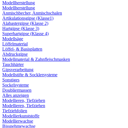
Modellherstellung
Modellherstellung
Anmischbecher, Anmischschalen
Artikulationsgipse (Klasse1)
Alabastergipse (Klasse 2)
Hartgipse (Klasse 3)
Superhartgipse (Klasse 4)
Modellsäge
Löffelmaterial
Löffel- & Basisplatten
Abdruckgipse
Modellmaterial & Zahnfleischmasken
Tauchhärter
Gipsverarbeitung
Modellstifte & Socklersysteme
Sonstiges
Sockelsysteme
Doubliermassen
Alles anzeigen
Modellieren, Tiefziehen
Modellieren, Tiefziehen
Tiefziehfolien
Modellierkunststoffe
Modellierwachse
Bissnehmewachse