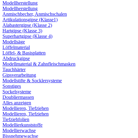
Modellherstellung
Modellherstellung
Anmischbecher, Anmischschalen
Artikulationsgipse (Klasse1)
Alabastergipse (Klasse 2)
Hartgipse (Klasse 3)
Superhartgipse (Klasse 4)
Modellsäge
Löffelmaterial
Löffel- & Basisplatten
Abdruckgipse
Modellmaterial & Zahnfleischmasken
Tauchhärter
Gipsverarbeitung
Modellstifte & Socklersysteme
Sonstiges
Sockelsysteme
Doubliermassen
Alles anzeigen
Modellieren, Tiefziehen
Modellieren, Tiefziehen
Tiefziehfolien
Modellierkunststoffe
Modellierwachse
Bissnehmewachse