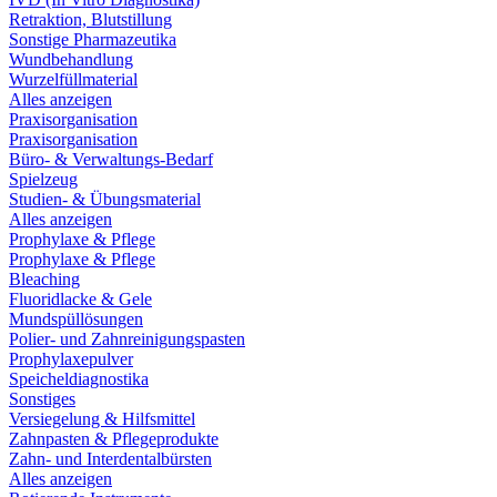
Retraktion, Blutstillung
Sonstige Pharmazeutika
Wundbehandlung
Wurzelfüllmaterial
Alles anzeigen
Praxisorganisation
Praxisorganisation
Büro- & Verwaltungs-Bedarf
Spielzeug
Studien- & Übungsmaterial
Alles anzeigen
Prophylaxe & Pflege
Prophylaxe & Pflege
Bleaching
Fluoridlacke & Gele
Mundspüllösungen
Polier- und Zahnreinigungspasten
Prophylaxepulver
Speicheldiagnostika
Sonstiges
Versiegelung & Hilfsmittel
Zahnpasten & Pflegeprodukte
Zahn- und Interdentalbürsten
Alles anzeigen