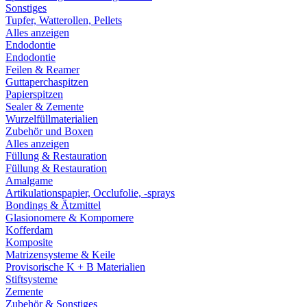
Sonstiges
Tupfer, Watterollen, Pellets
Alles anzeigen
Endodontie
Endodontie
Feilen & Reamer
Guttaperchaspitzen
Papierspitzen
Sealer & Zemente
Wurzelfüllmaterialien
Zubehör und Boxen
Alles anzeigen
Füllung & Restauration
Füllung & Restauration
Amalgame
Artikulationspapier, Occlufolie, -sprays
Bondings & Ätzmittel
Glasionomere & Kompomere
Kofferdam
Komposite
Matrizensysteme & Keile
Provisorische K + B Materialien
Stiftsysteme
Zemente
Zubehör & Sonstiges