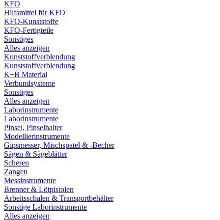
KFO
Hilfsmittel für KFO
KFO-Kunststoffe
KFO-Fertigteile
Sonstiges
Alles anzeigen
Kunststoffverblendung
Kunststoffverblendung
K+B Material
Verbundsysteme
Sonstiges
Alles anzeigen
Laborinstrumente
Laborinstrumente
Pinsel, Pinselhalter
Modellierinstrumente
Gipsmesser, Mischspatel & -Becher
Sägen & Sägeblätter
Scheren
Zangen
Messinstrumente
Brenner & Lötpistolen
Arbeitsschalen & Transportbehälter
Sonstige Laborinstrumente
Alles anzeigen