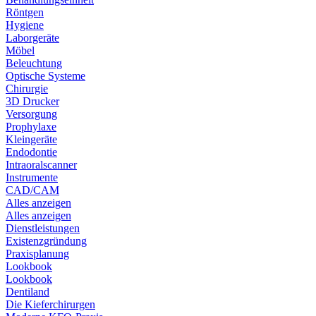
Röntgen
Hygiene
Laborgeräte
Möbel
Beleuchtung
Optische Systeme
Chirurgie
3D Drucker
Versorgung
Prophylaxe
Kleingeräte
Endodontie
Intraoralscanner
Instrumente
CAD/CAM
Alles anzeigen
Alles anzeigen
Dienstleistungen
Existenzgründung
Praxisplanung
Lookbook
Lookbook
Dentiland
Die Kieferchirurgen