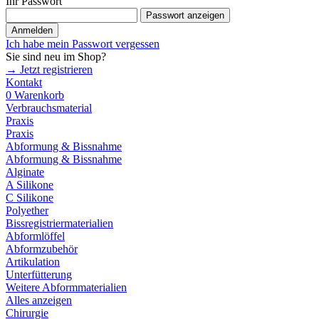
Ihr Passwort
Passwort anzeigen
Anmelden
Ich habe mein Passwort vergessen
Sie sind neu im Shop?
→ Jetzt registrieren
Kontakt
0
Warenkorb
Verbrauchsmaterial
Praxis
Praxis
Abformung & Bissnahme
Abformung & Bissnahme
Alginate
A Silikone
C Silikone
Polyether
Bissregistriermaterialien
Abformlöffel
Abformzubehör
Artikulation
Unterfütterung
Weitere Abformmaterialien
Alles anzeigen
Chirurgie