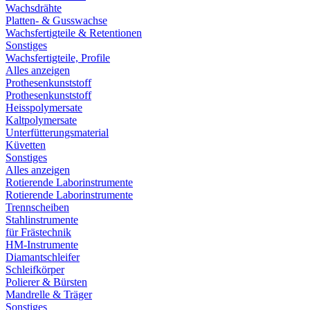
Wachsdrähte
Platten- & Gusswachse
Wachsfertigteile & Retentionen
Sonstiges
Wachsfertigteile, Profile
Alles anzeigen
Prothesenkunststoff
Prothesenkunststoff
Heisspolymersate
Kaltpolymersate
Unterfütterungsmaterial
Küvetten
Sonstiges
Alles anzeigen
Rotierende Laborinstrumente
Rotierende Laborinstrumente
Trennscheiben
Stahlinstrumente
für Frästechnik
HM-Instrumente
Diamantschleifer
Schleifkörper
Polierer & Bürsten
Mandrelle & Träger
Sonstiges