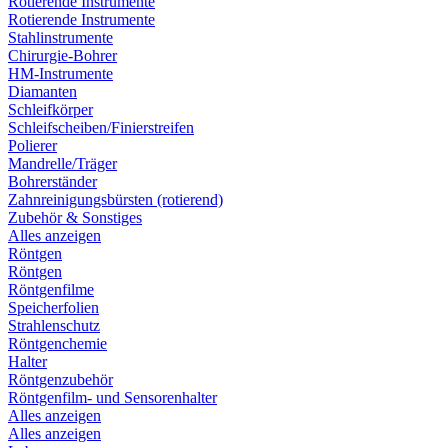
Rotierende Instrumente
Rotierende Instrumente
Stahlinstrumente
Chirurgie-Bohrer
HM-Instrumente
Diamanten
Schleifkörper
Schleifscheiben/Finierstreifen
Polierer
Mandrelle/Träger
Bohrerständer
Zahnreinigungsbürsten (rotierend)
Zubehör & Sonstiges
Alles anzeigen
Röntgen
Röntgen
Röntgenfilme
Speicherfolien
Strahlenschutz
Röntgenchemie
Halter
Röntgenzubehör
Röntgenfilm- und Sensorenhalter
Alles anzeigen
Alles anzeigen