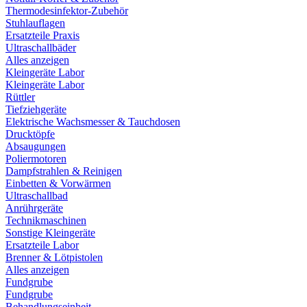
Thermodesinfektor-Zubehör
Stuhlauflagen
Ersatzteile Praxis
Ultraschallbäder
Alles anzeigen
Kleingeräte Labor
Kleingeräte Labor
Rüttler
Tiefziehgeräte
Elektrische Wachsmesser & Tauchdosen
Drucktöpfe
Absaugungen
Poliermotoren
Dampfstrahlen & Reinigen
Einbetten & Vorwärmen
Ultraschallbad
Anrührgeräte
Technikmaschinen
Sonstige Kleingeräte
Ersatzteile Labor
Brenner & Lötpistolen
Alles anzeigen
Fundgrube
Fundgrube
Behandlungseinheit