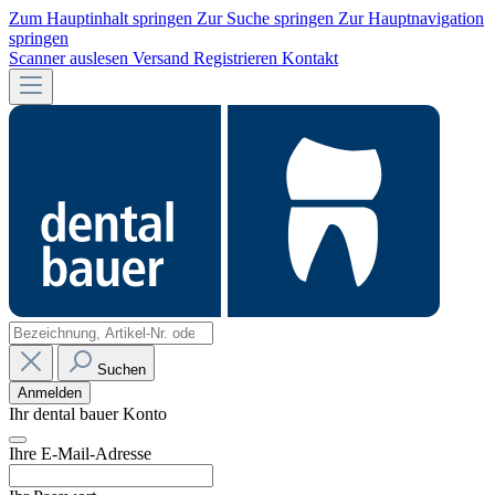
Zum Hauptinhalt springen
Zur Suche springen
Zur Hauptnavigation
springen
Scanner auslesen
Versand
Registrieren
Kontakt
Suchen
Anmelden
Ihr dental bauer Konto
Ihre E-Mail-Adresse