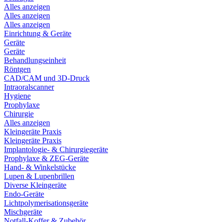
Alles anzeigen
Alles anzeigen
Alles anzeigen
Einrichtung & Geräte
Geräte
Geräte
Behandlungseinheit
Röntgen
CAD/CAM und 3D-Druck
Intraoralscanner
Hygiene
Prophylaxe
Chirurgie
Alles anzeigen
Kleingeräte Praxis
Kleingeräte Praxis
Implantologie- & Chirurgiegeräte
Prophylaxe & ZEG-Geräte
Hand- & Winkelstücke
Lupen & Lupenbrillen
Diverse Kleingeräte
Endo-Geräte
Lichtpolymerisationsgeräte
Mischgeräte
Notfall-Koffer & Zubehör