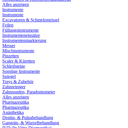
Alles anzeigen
Instrumente
Instrumente
Excavatoren & Schmelzmeissel
Feilen
Füllungsinstrumente
Instrumenteneinsätze
Instrumentenmarkierung
Messer
Mischinstrumente
Pinzetten
Scaler & Küretten
Schleifsteine
Sonstige Instrumente
Spiegel
Trays & Zubehör
Zahnreiniger
Zahnsonden, Paradontometer
Alles anzeigen
Pharmazeutika
Pharmazeutika
Anästhetika
Dentin- & Pulpabehandlung
Gangrän- & Wurzelbehandlung
IVD (In Vitro Diagnostika)