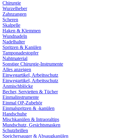
Chirurgie
Wurzelheber
Zahnzangen
Scheren
Skalpelle
Haken & Klemmen
Wundnadeln
Nadelhalter
Spritzen & Kanülen
Tamponadestopfer
Nahtmaterial
Sonstige Chirurgie-Instrumente
Alles anzeigen
Einwegartikel, Arbeitsschutz
Einwegartikel, Arbeitsschutz
Anmischblöcke
Becher, Servietten & Tücher
Einmalinstrumente
Einmal OP-Zubehör
Einmalspritzen & -kanülen
Handschuhe
Mischkanülen & Intraoraltips
Mundschutz, Gesichtsmasken
Schutzbrillen
Speichersauger & Absaugkanülen