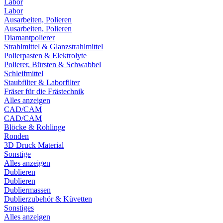
Labor
Labor
Ausarbeiten, Polieren
Ausarbeiten, Polieren
Diamantpolierer
Strahlmittel & Glanzstrahlmittel
Polierpasten & Elektrolyte
Polierer, Bürsten & Schwabbel
Schleifmittel
Staubfilter & Laborfilter
Fräser für die Frästechnik
Alles anzeigen
CAD/CAM
CAD/CAM
Blöcke & Rohlinge
Ronden
3D Druck Material
Sonstige
Alles anzeigen
Dublieren
Dublieren
Dubliermassen
Dublierzubehör & Küvetten
Sonstiges
Alles anzeigen