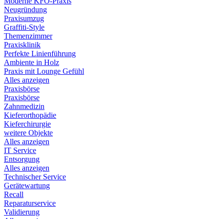
Moderne KFO-Praxis
Neugründung
Praxisumzug
Graffiti-Style
Themenzimmer
Praxisklinik
Perfekte Linienführung
Ambiente in Holz
Praxis mit Lounge Gefühl
Alles anzeigen
Praxisbörse
Praxisbörse
Zahnmedizin
Kieferorthopädie
Kieferchirurgie
weitere Objekte
Alles anzeigen
IT Service
Entsorgung
Alles anzeigen
Technischer Service
Gerätewartung
Recall
Reparaturservice
Validierung