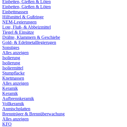
Einbetten, Gießen & Löten
Einbetten, Gießen & Löten
Einbettmassen
Hilfsmittel & Gußringe
NEM-Legierungen
Lote, Fluß- & Abbeizmittel
Tiegel & Einsätze
Drähte, Klammern & Geschiebe
Gold- & Edelmetalllegierugen
Sonstiges
Alles anzeigen
Isolierung
Isolierung
Isoliermittel
Stumpflacke
Knetmassen
Alles anzeigen
Keramik
Keramik
Aufbrennkeramik
Vollkeramik
Anmischplatten
Brennträger & Brennüberwachung
Alles anzeigen
KFO