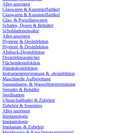
Alles anzeigen
Glaswaren & Kunststoffartikel
Glaswaren & Kunststoffartikel
Glas- & Porzellanwaren
Schalen, Dosen & Behälter
Schubladeneinsätze
Alles anzeigen
Hygiene & Desinfektion
Hygiene & Desinfektion
Abdruck-Desinfektion
Desinfektionstücher
Flächendesinfektion
Händedesinfektion
Instrumentenreinigung & -desinfektion
Maschinelle Aufbereitung
Sauganlagen- & Wasserlinienreinigung
Spender & Behälter
Sterilisation
Ultraschallbäder & Zubehör
Zubehör & Sonstiges
Alles anzeigen
Implantologie
Implantologie
Implantate & Zubehör
Membranen & Knochenersatzmaterial