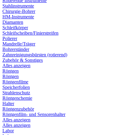
Rotierende Instrumente
Stahlinstrumente
Chirurgie-Bohrer
HM-Instrumente
Diamanten
Schleifkörper
Schleifscheiben/Finierstreifen
Polierer
Mandrelle/Träger
Bohrerständer
Zahnreinigungsbürsten (rotierend)
Zubehör & Sonstiges
Alles anzeigen
Röntgen
Röntgen
Röntgenfilme
Speicherfolien
Strahlenschutz
Röntgenchemie
Halter
Röntgenzubehör
Röntgenfilm- und Sensorenhalter
Alles anzeigen
Alles anzeigen
Labor