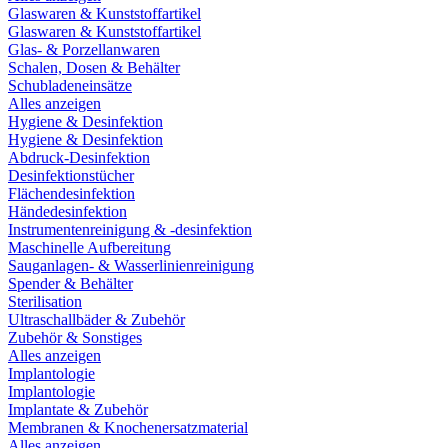
Glaswaren & Kunststoffartikel
Glaswaren & Kunststoffartikel
Glas- & Porzellanwaren
Schalen, Dosen & Behälter
Schubladeneinsätze
Alles anzeigen
Hygiene & Desinfektion
Hygiene & Desinfektion
Abdruck-Desinfektion
Desinfektionstücher
Flächendesinfektion
Händedesinfektion
Instrumentenreinigung & -desinfektion
Maschinelle Aufbereitung
Sauganlagen- & Wasserlinienreinigung
Spender & Behälter
Sterilisation
Ultraschallbäder & Zubehör
Zubehör & Sonstiges
Alles anzeigen
Implantologie
Implantologie
Implantate & Zubehör
Membranen & Knochenersatzmaterial
Alles anzeigen