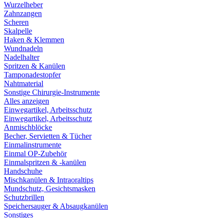
Wurzelheber
Zahnzangen
Scheren
Skalpelle
Haken & Klemmen
Wundnadeln
Nadelhalter
Spritzen & Kanülen
Tamponadestopfer
Nahtmaterial
Sonstige Chirurgie-Instrumente
Alles anzeigen
Einwegartikel, Arbeitsschutz
Einwegartikel, Arbeitsschutz
Anmischblöcke
Becher, Servietten & Tücher
Einmalinstrumente
Einmal OP-Zubehör
Einmalspritzen & -kanülen
Handschuhe
Mischkanülen & Intraoraltips
Mundschutz, Gesichtsmasken
Schutzbrillen
Speichersauger & Absaugkanülen
Sonstiges