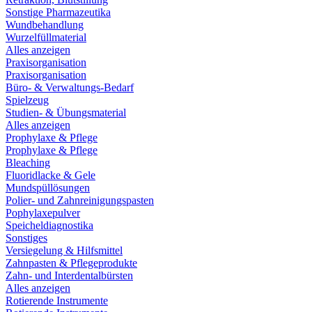
Sonstige Pharmazeutika
Wundbehandlung
Wurzelfüllmaterial
Alles anzeigen
Praxisorganisation
Praxisorganisation
Büro- & Verwaltungs-Bedarf
Spielzeug
Studien- & Übungsmaterial
Alles anzeigen
Prophylaxe & Pflege
Prophylaxe & Pflege
Bleaching
Fluoridlacke & Gele
Mundspüllösungen
Polier- und Zahnreinigungspasten
Pophylaxepulver
Speicheldiagnostika
Sonstiges
Versiegelung & Hilfsmittel
Zahnpasten & Pflegeprodukte
Zahn- und Interdentalbürsten
Alles anzeigen
Rotierende Instrumente