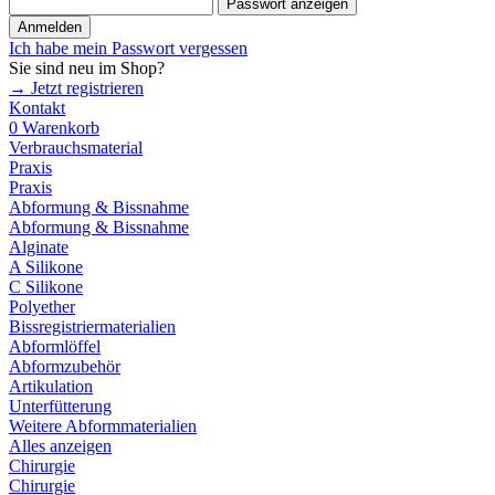
Passwort anzeigen
Anmelden
Ich habe mein Passwort vergessen
Sie sind neu im Shop?
→ Jetzt registrieren
Kontakt
0
Warenkorb
Verbrauchsmaterial
Praxis
Praxis
Abformung & Bissnahme
Abformung & Bissnahme
Alginate
A Silikone
C Silikone
Polyether
Bissregistriermaterialien
Abformlöffel
Abformzubehör
Artikulation
Unterfütterung
Weitere Abformmaterialien
Alles anzeigen
Chirurgie
Chirurgie