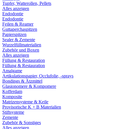
Tupfer, Watterollen, Pellets
Alles anzeigen
Endodontie
Endodontie
Feilen & Reamer
Guttaperchaspitzen
Papierspitzen
Sealer & Zemente
Wurzelfüllmaterialien
Zubehör und Boxen
Alles anzeigen
Füllung & Restauration
Füllung & Restauration
Amalgame
Artikulationspapier, Occlufolie, -sprays
Bondings & Ätzmittel
Glasionomere & Kompomere
Kofferdam
Komposite
Matrizensysteme & Keile
Provisorische K + B Materialien
Stiftsysteme
Zemente
Zubehör & Sonstiges
Alles anzeigen