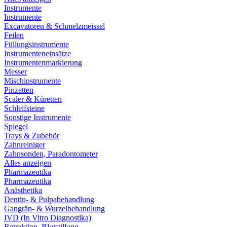
Instrumente
Instrumente
Excavatoren & Schmelzmeissel
Feilen
Füllungsinstrumente
Instrumenteneinsätze
Instrumentenmarkierung
Messer
Mischinstrumente
Pinzetten
Scaler & Küretten
Schleifsteine
Sonstige Instrumente
Spiegel
Trays & Zubehör
Zahnreiniger
Zahnsonden, Paradontometer
Alles anzeigen
Pharmazeutika
Pharmazeutika
Anästhetika
Dentin- & Pulpabehandlung
Gangrän- & Wurzelbehandlung
IVD (In Vitro Diagnostika)
Retraktion, Blutstillung