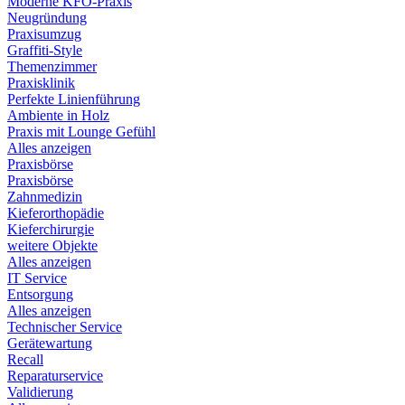
Moderne KFO-Praxis
Neugründung
Praxisumzug
Graffiti-Style
Themenzimmer
Praxisklinik
Perfekte Linienführung
Ambiente in Holz
Praxis mit Lounge Gefühl
Alles anzeigen
Praxisbörse
Praxisbörse
Zahnmedizin
Kieferorthopädie
Kieferchirurgie
weitere Objekte
Alles anzeigen
IT Service
Entsorgung
Alles anzeigen
Technischer Service
Gerätewartung
Recall
Reparaturservice
Validierung