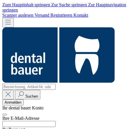
Zum Hauptinhalt springen
Zur Suche springen
Zur Hauptnavigation
springen
Scanner auslesen
Versand
Registrieren
Kontakt
Suchen
Anmelden
Ihr dental bauer Konto
Ihre E-Mail-Adresse