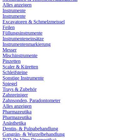
Alles anzeigen
Instrumente
Instrumente
Excavatoren & Schmelzmeissel
Feilen
Füllungsinstrumente
Instrumenteneinsätze
Instrumentenmarkierung
Messer
Mischinstrumente
Pinzetten
Scaler & Küretten
Schleifsteine
Sonstige Instrumente
Spiegel
Trays & Zubehör
Zahnreiniger
Zahnsonden, Paradontometer
Alles anzeigen
Pharmazeutika
Pharmazeutika
Anästhetika
Dentin- & Pulpabehandlung
Gangrän- & Wurzelbehandlung
IVD (In Vitro Diagnostika)