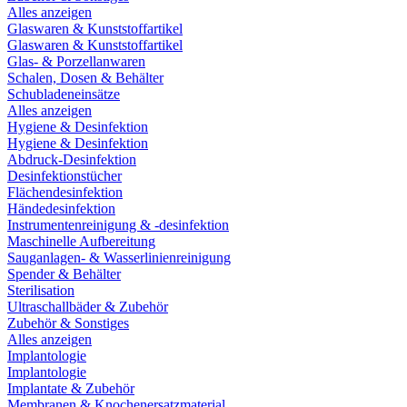
Alles anzeigen
Glaswaren & Kunststoffartikel
Glaswaren & Kunststoffartikel
Glas- & Porzellanwaren
Schalen, Dosen & Behälter
Schubladeneinsätze
Alles anzeigen
Hygiene & Desinfektion
Hygiene & Desinfektion
Abdruck-Desinfektion
Desinfektionstücher
Flächendesinfektion
Händedesinfektion
Instrumentenreinigung & -desinfektion
Maschinelle Aufbereitung
Sauganlagen- & Wasserlinienreinigung
Spender & Behälter
Sterilisation
Ultraschallbäder & Zubehör
Zubehör & Sonstiges
Alles anzeigen
Implantologie
Implantologie
Implantate & Zubehör
Membranen & Knochenersatzmaterial