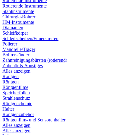
Rotierende Instrumente
Rotierende Instrumente
Stahlinstrumente
Chirurgie-Bohrer
HM-Instrumente
Diamanten
Schleifkörper
Schleifscheiben/Finierstreifen
Polierer
Mandrelle/Träger
Bohrerständer
Zahnreinigungsbürsten (rotierend)
Zubehör & Sonstiges
Alles anzeigen
Röntgen
Röntgen
Röntgenfilme
Speicherfolien
Strahlenschutz
Röntgenchemie
Halter
Röntgenzubehör
Röntgenfilm- und Sensorenhalter
Alles anzeigen
Alles anzeigen