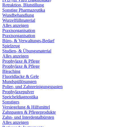
Retraktion, Blutstillung
Sonstige Pharmazeutika
Wundbehandlung
Wurzelfüllmaterial
Alles anzeigen
Praxisorganisation
Praxisorganisation
Büro- & Verwaltungs-Bedarf
Spielzeug
Studien- & Übungsmaterial
Alles anzeigen
Prophylaxe & Pflege
Prophylaxe & Pflege
Bleaching
Fluoridlacke & Gele
Mundspüllösungen
Polier- und Zahnreinigungspasten
Prophylaxepulver
Speicheldiagnostika
Sonstiges
Versiegelung & Hilfsmittel
Zahnpasten & Pflegeprodukte
Zahn- und Interdentalbürsten
Alles anzeigen