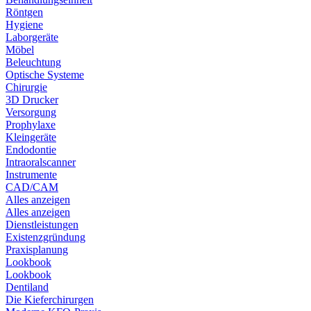
Röntgen
Hygiene
Laborgeräte
Möbel
Beleuchtung
Optische Systeme
Chirurgie
3D Drucker
Versorgung
Prophylaxe
Kleingeräte
Endodontie
Intraoralscanner
Instrumente
CAD/CAM
Alles anzeigen
Alles anzeigen
Dienstleistungen
Existenzgründung
Praxisplanung
Lookbook
Lookbook
Dentiland
Die Kieferchirurgen