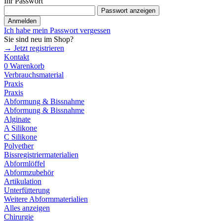
Ihr Passwort
Passwort anzeigen
Anmelden
Ich habe mein Passwort vergessen
Sie sind neu im Shop?
→ Jetzt registrieren
Kontakt
0
Warenkorb
Verbrauchsmaterial
Praxis
Praxis
Abformung & Bissnahme
Abformung & Bissnahme
Alginate
A Silikone
C Silikone
Polyether
Bissregistriermaterialien
Abformlöffel
Abformzubehör
Artikulation
Unterfütterung
Weitere Abformmaterialien
Alles anzeigen
Chirurgie