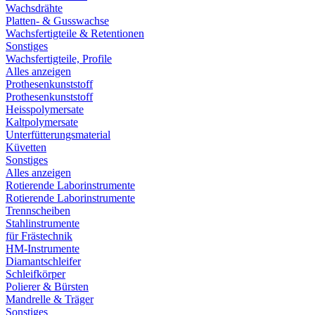
Wachsdrähte
Platten- & Gusswachse
Wachsfertigteile & Retentionen
Sonstiges
Wachsfertigteile, Profile
Alles anzeigen
Prothesenkunststoff
Prothesenkunststoff
Heisspolymersate
Kaltpolymersate
Unterfütterungsmaterial
Küvetten
Sonstiges
Alles anzeigen
Rotierende Laborinstrumente
Rotierende Laborinstrumente
Trennscheiben
Stahlinstrumente
für Frästechnik
HM-Instrumente
Diamantschleifer
Schleifkörper
Polierer & Bürsten
Mandrelle & Träger
Sonstiges