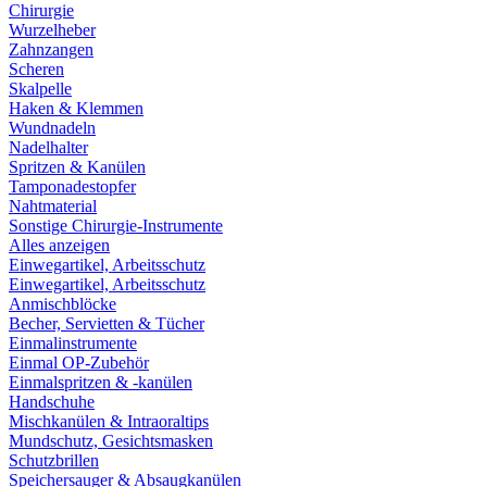
Chirurgie
Wurzelheber
Zahnzangen
Scheren
Skalpelle
Haken & Klemmen
Wundnadeln
Nadelhalter
Spritzen & Kanülen
Tamponadestopfer
Nahtmaterial
Sonstige Chirurgie-Instrumente
Alles anzeigen
Einwegartikel, Arbeitsschutz
Einwegartikel, Arbeitsschutz
Anmischblöcke
Becher, Servietten & Tücher
Einmalinstrumente
Einmal OP-Zubehör
Einmalspritzen & -kanülen
Handschuhe
Mischkanülen & Intraoraltips
Mundschutz, Gesichtsmasken
Schutzbrillen
Speichersauger & Absaugkanülen