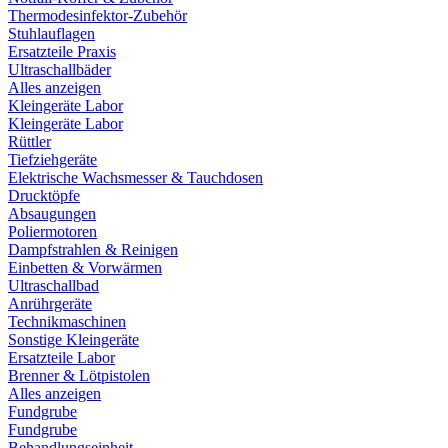
Thermodesinfektor-Zubehör
Stuhlauflagen
Ersatzteile Praxis
Ultraschallbäder
Alles anzeigen
Kleingeräte Labor
Kleingeräte Labor
Rüttler
Tiefziehgeräte
Elektrische Wachsmesser & Tauchdosen
Drucktöpfe
Absaugungen
Poliermotoren
Dampfstrahlen & Reinigen
Einbetten & Vorwärmen
Ultraschallbad
Anrührgeräte
Technikmaschinen
Sonstige Kleingeräte
Ersatzteile Labor
Brenner & Lötpistolen
Alles anzeigen
Fundgrube
Fundgrube
Behandlungseinheit