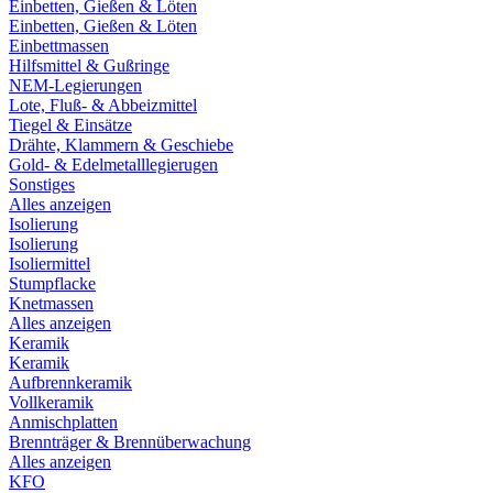
Einbetten, Gießen & Löten
Einbetten, Gießen & Löten
Einbettmassen
Hilfsmittel & Gußringe
NEM-Legierungen
Lote, Fluß- & Abbeizmittel
Tiegel & Einsätze
Drähte, Klammern & Geschiebe
Gold- & Edelmetalllegierugen
Sonstiges
Alles anzeigen
Isolierung
Isolierung
Isoliermittel
Stumpflacke
Knetmassen
Alles anzeigen
Keramik
Keramik
Aufbrennkeramik
Vollkeramik
Anmischplatten
Brennträger & Brennüberwachung
Alles anzeigen
KFO