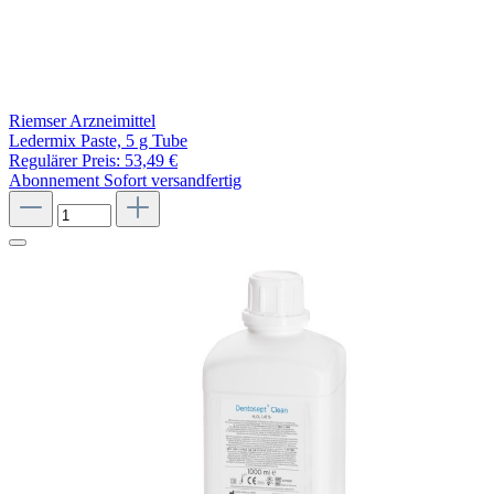
Riemser Arzneimittel
Ledermix Paste, 5 g Tube
Regulärer Preis:
53,49 €
Abonnement
Sofort versandfertig