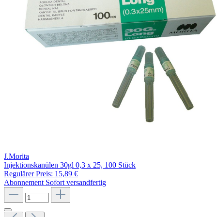
J.Morita
Injektionskanülen 30gl 0,3 x 25, 100 Stück
Regulärer Preis:
15,89 €
Abonnement
Sofort versandfertig