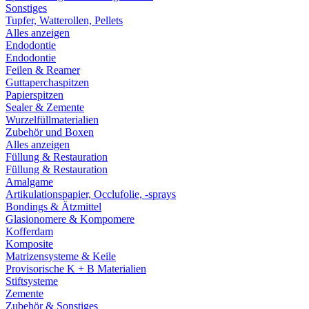
Sonstiges
Tupfer, Watterollen, Pellets
Alles anzeigen
Endodontie
Endodontie
Feilen & Reamer
Guttaperchaspitzen
Papierspitzen
Sealer & Zemente
Wurzelfüllmaterialien
Zubehör und Boxen
Alles anzeigen
Füllung & Restauration
Füllung & Restauration
Amalgame
Artikulationspapier, Occlufolie, -sprays
Bondings & Ätzmittel
Glasionomere & Kompomere
Kofferdam
Komposite
Matrizensysteme & Keile
Provisorische K + B Materialien
Stiftsysteme
Zemente
Zubehör & Sonstiges