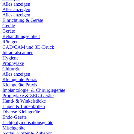
Alles anzeigen
Alles anzeigen
Alles anzeigen
Einrichtung & Geräte
Geräte
Geräte
Behandlungseinheit
Röntgen
CAD/CAM und 3D-Druck
Intraoralscanner
Hygiene
Prophylaxe
Chirurgie
Alles anzeigen
Kleingeräte Praxis
Kleingeräte Praxis
Implantologie- & Chirurgiegeräte
Prophylaxe & ZEG-Geräte
Hand- & Winkelstücke
Lupen & Lupenbrillen
Diverse Kleingeräte
Endo-Geräte
Lichtpolymerisationsgeräte
Mischgeräte
Notfall-Koffer & Zubehör