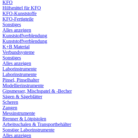
KFO
Hilfsmittel für KFO
KFO-Kunststoffe
KFO-Fertigteile
Sonstiges
Alles anzeigen
Kunststoffverblendung
Kunststoffverblendung
K+B Material
Verbundsysteme
Sonstiges
Alles anzeigen
Laborinstrumente
Laborinstrumente
Pinsel, Pinselhalter
Modellierinstrumente
Gipsmesser, Mischspatel & -Becher
Sägen & Sägeblätter
Scheren
Zangen
Messinstrumente
Brenner & Lötpistolen
Arbeitsschalen & Transportbehälter
Sonstige Laborinstrumente
Alles anzeigen