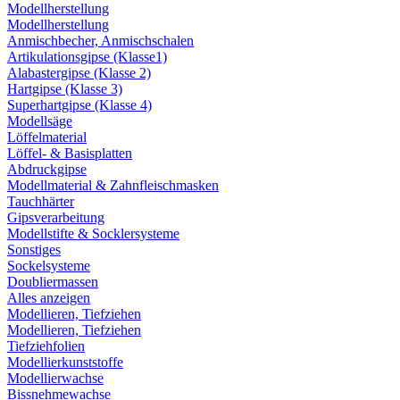
Modellherstellung
Modellherstellung
Anmischbecher, Anmischschalen
Artikulationsgipse (Klasse1)
Alabastergipse (Klasse 2)
Hartgipse (Klasse 3)
Superhartgipse (Klasse 4)
Modellsäge
Löffelmaterial
Löffel- & Basisplatten
Abdruckgipse
Modellmaterial & Zahnfleischmasken
Tauchhärter
Gipsverarbeitung
Modellstifte & Socklersysteme
Sonstiges
Sockelsysteme
Doubliermassen
Alles anzeigen
Modellieren, Tiefziehen
Modellieren, Tiefziehen
Tiefziehfolien
Modellierkunststoffe
Modellierwachse
Bissnehmewachse