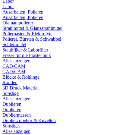
Labor
Labor
Ausarbeiten, Polieren
Ausarbeiten, Polieren
Diamantpolierer
Strahlmittel & Glanzstrahlmittel
Polierpasten & Elektrolyte
Polierer, Bürsten & Schwabbel
Schleifmittel
Staubfilter & Laborfilter
Fräser für die Frästechnik
Alles anzeigen
CAD/CAM
CAD/CAM
Blöcke & Rohlinge
Ronden
3D Druck Material
Sonstige
Alles anzeigen
Dublieren
Dublieren
Dubliermassen
Dublierzubehör & Küvetten
Sonstiges
Alles anzeigen