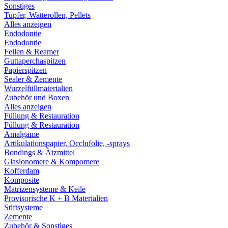
Sonstiges
Tupfer, Watterollen, Pellets
Alles anzeigen
Endodontie
Endodontie
Feilen & Reamer
Guttaperchaspitzen
Papierspitzen
Sealer & Zemente
Wurzelfüllmaterialien
Zubehör und Boxen
Alles anzeigen
Füllung & Restauration
Füllung & Restauration
Amalgame
Artikulationspapier, Occlufolie, -sprays
Bondings & Ätzmittel
Glasionomere & Kompomere
Kofferdam
Komposite
Matrizensysteme & Keile
Provisorische K + B Materialien
Stiftsysteme
Zemente
Zubehör & Sonstiges