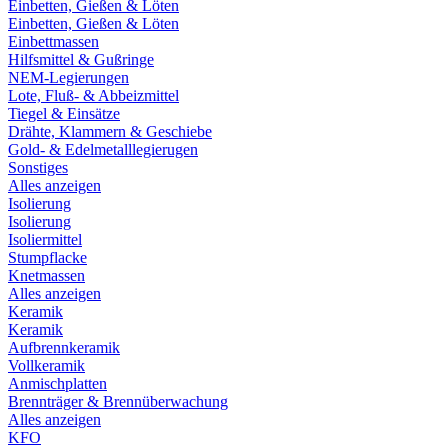
Einbetten, Gießen & Löten
Einbetten, Gießen & Löten
Einbettmassen
Hilfsmittel & Gußringe
NEM-Legierungen
Lote, Fluß- & Abbeizmittel
Tiegel & Einsätze
Drähte, Klammern & Geschiebe
Gold- & Edelmetalllegierugen
Sonstiges
Alles anzeigen
Isolierung
Isolierung
Isoliermittel
Stumpflacke
Knetmassen
Alles anzeigen
Keramik
Keramik
Aufbrennkeramik
Vollkeramik
Anmischplatten
Brennträger & Brennüberwachung
Alles anzeigen
KFO