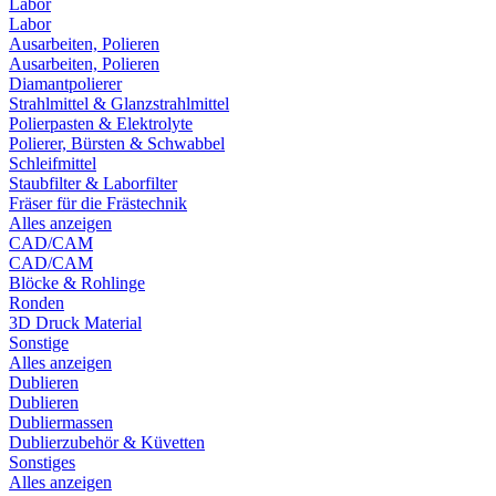
Labor
Labor
Ausarbeiten, Polieren
Ausarbeiten, Polieren
Diamantpolierer
Strahlmittel & Glanzstrahlmittel
Polierpasten & Elektrolyte
Polierer, Bürsten & Schwabbel
Schleifmittel
Staubfilter & Laborfilter
Fräser für die Frästechnik
Alles anzeigen
CAD/CAM
CAD/CAM
Blöcke & Rohlinge
Ronden
3D Druck Material
Sonstige
Alles anzeigen
Dublieren
Dublieren
Dubliermassen
Dublierzubehör & Küvetten
Sonstiges
Alles anzeigen