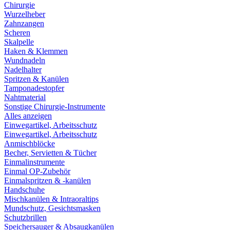
Chirurgie
Wurzelheber
Zahnzangen
Scheren
Skalpelle
Haken & Klemmen
Wundnadeln
Nadelhalter
Spritzen & Kanülen
Tamponadestopfer
Nahtmaterial
Sonstige Chirurgie-Instrumente
Alles anzeigen
Einwegartikel, Arbeitsschutz
Einwegartikel, Arbeitsschutz
Anmischblöcke
Becher, Servietten & Tücher
Einmalinstrumente
Einmal OP-Zubehör
Einmalspritzen & -kanülen
Handschuhe
Mischkanülen & Intraoraltips
Mundschutz, Gesichtsmasken
Schutzbrillen
Speichersauger & Absaugkanülen