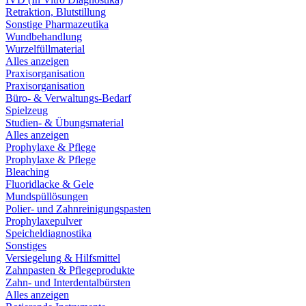
Retraktion, Blutstillung
Sonstige Pharmazeutika
Wundbehandlung
Wurzelfüllmaterial
Alles anzeigen
Praxisorganisation
Praxisorganisation
Büro- & Verwaltungs-Bedarf
Spielzeug
Studien- & Übungsmaterial
Alles anzeigen
Prophylaxe & Pflege
Prophylaxe & Pflege
Bleaching
Fluoridlacke & Gele
Mundspüllösungen
Polier- und Zahnreinigungspasten
Prophylaxepulver
Speicheldiagnostika
Sonstiges
Versiegelung & Hilfsmittel
Zahnpasten & Pflegeprodukte
Zahn- und Interdentalbürsten
Alles anzeigen