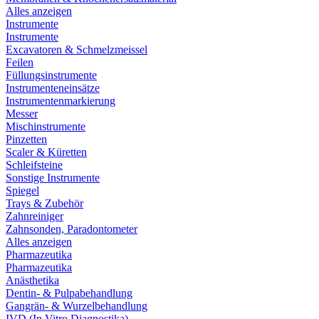
Alles anzeigen
Instrumente
Instrumente
Excavatoren & Schmelzmeissel
Feilen
Füllungsinstrumente
Instrumenteneinsätze
Instrumentenmarkierung
Messer
Mischinstrumente
Pinzetten
Scaler & Küretten
Schleifsteine
Sonstige Instrumente
Spiegel
Trays & Zubehör
Zahnreiniger
Zahnsonden, Paradontometer
Alles anzeigen
Pharmazeutika
Pharmazeutika
Anästhetika
Dentin- & Pulpabehandlung
Gangrän- & Wurzelbehandlung
IVD (In Vitro Diagnostika)