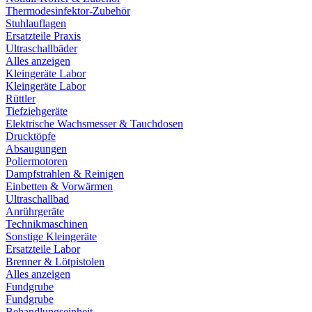
Thermodesinfektor-Zubehör
Stuhlauflagen
Ersatzteile Praxis
Ultraschallbäder
Alles anzeigen
Kleingeräte Labor
Kleingeräte Labor
Rüttler
Tiefziehgeräte
Elektrische Wachsmesser & Tauchdosen
Drucktöpfe
Absaugungen
Poliermotoren
Dampfstrahlen & Reinigen
Einbetten & Vorwärmen
Ultraschallbad
Anrührgeräte
Technikmaschinen
Sonstige Kleingeräte
Ersatzteile Labor
Brenner & Lötpistolen
Alles anzeigen
Fundgrube
Fundgrube
Behandlungseinheit