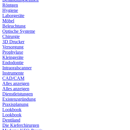
Röntgen
Hygiene
Laborgeräte
Möbel
Beleuchtung
Optische Systeme
Chirurgie
3D Drucker
Versorgung
Prophylaxe
Kleingeräte
Endodontie
Intraoralscanner
Instrumente
CAD/CAM
Alles anzeigen
Alles anzeigen
Dienstleistungen
Existenzgründung
Praxisplanung
Lookbook
Lookbook
Dentiland
Die Kieferchirurgen