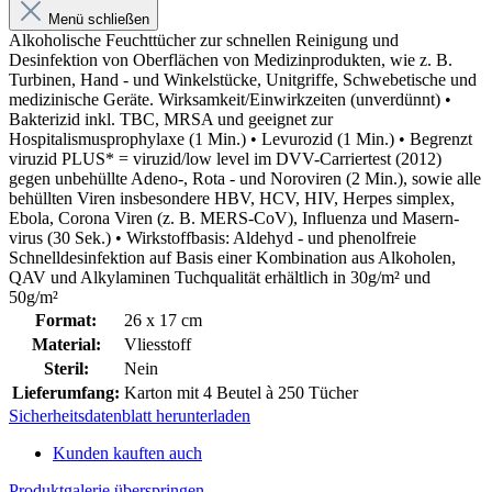
Menü schließen
Alkoholische Feuchttücher zur schnellen Reinigung und
Desinfektion von Oberflächen von Medizinprodukten, wie z. B.
Turbinen, Hand - und Winkelstücke, Unitgriffe, Schwebetische und
medizinische Geräte. Wirksamkeit/Einwirkzeiten (unverdünnt) •
Bakterizid inkl. TBC, MRSA und geeignet zur
Hospitalismusprophylaxe (1 Min.) • Levurozid (1 Min.) • Begrenzt
viruzid PLUS* = viruzid/low level im DVV-Carriertest (2012)
gegen unbehüllte Adeno-, Rota - und Noroviren (2 Min.), sowie alle
behüllten Viren insbesondere HBV, HCV, HIV, Herpes simplex,
Ebola, Corona Viren (z. B. MERS-CoV), Influenza und Masern­
virus (30 Sek.) • Wirkstoffbasis: Aldehyd - und phenolfreie
Schnelldesinfektion auf Basis einer Kombination aus Alkoholen,
QAV und Alkylaminen Tuchqualität erhältlich in 30g/m² und
50g/m²
Format:
26 x 17 cm
Material:
Vliesstoff
Steril:
Nein
Lieferumfang:
Karton mit 4 Beutel à 250 Tücher
Sicherheitsdatenblatt herunterladen
Kunden kauften auch
Produktgalerie überspringen