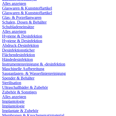
Alles anzeigen
Glaswaren & Kunststoffartikel
Glaswaren & Kunststoffartikel
Glas- & Porzellanwaren
Schalen, Dosen & Behälter
Schubladeneinsätze
Alles anzeigen
Hygiene & Desinfektion
Hygiene & Desinfektion
Abdruck-Desinfektion
Desinfektionstücher
Flächendesinfektion
Händedesinfektion
Instrumentenreinigung & -desinfektion
Maschinelle Aufbereitung
Sauganlagen- & Wasserlinienreinigung
Spender & Behälter
Sterilisation
Ultraschallbäder & Zubehör
Zubehör & Sonstiges
Alles anzeigen
Implantologie
Implantologie
Implantate & Zubehör
Membranen & Knochenersatzmaterial