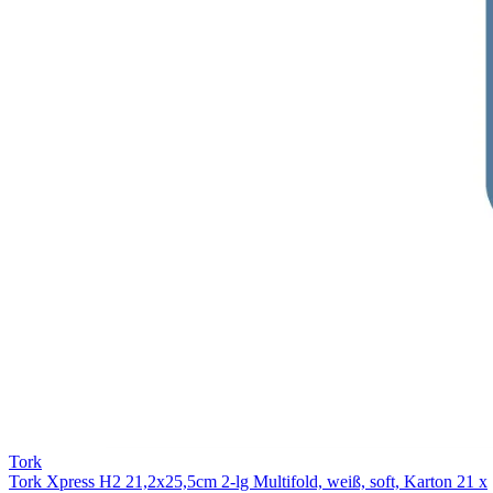
Tork
Tork Xpress H2 21,2x25,5cm 2-lg Multifold, weiß, soft, Karton 21 x