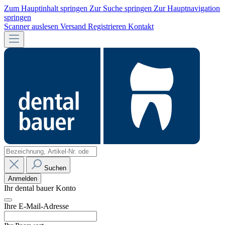
Zum Hauptinhalt springen
Zur Suche springen
Zur Hauptnavigation
springen
Scanner auslesen
Versand
Registrieren
Kontakt
Suchen
Anmelden
Ihr dental bauer Konto
Ihre E-Mail-Adresse