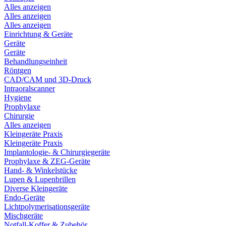
Alles anzeigen
Alles anzeigen
Alles anzeigen
Einrichtung & Geräte
Geräte
Geräte
Behandlungseinheit
Röntgen
CAD/CAM und 3D-Druck
Intraoralscanner
Hygiene
Prophylaxe
Chirurgie
Alles anzeigen
Kleingeräte Praxis
Kleingeräte Praxis
Implantologie- & Chirurgiegeräte
Prophylaxe & ZEG-Geräte
Hand- & Winkelstücke
Lupen & Lupenbrillen
Diverse Kleingeräte
Endo-Geräte
Lichtpolymerisationsgeräte
Mischgeräte
Notfall-Koffer & Zubehör