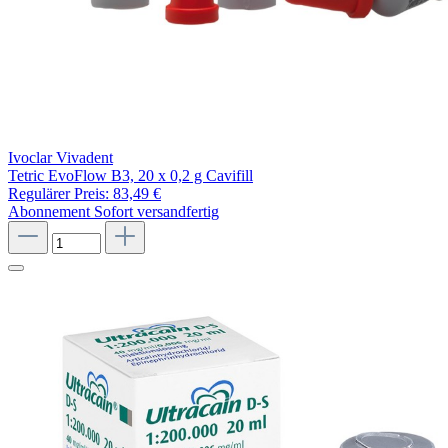
Ivoclar Vivadent
Tetric EvoFlow B3, 20 x 0,2 g Cavifill
Regulärer Preis:
83,49 €
Abonnement
Sofort versandfertig