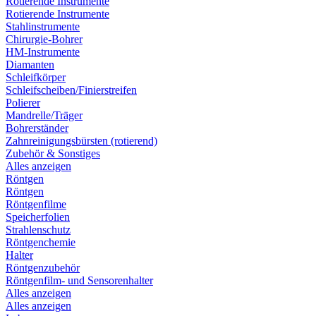
Rotierende Instrumente
Rotierende Instrumente
Stahlinstrumente
Chirurgie-Bohrer
HM-Instrumente
Diamanten
Schleifkörper
Schleifscheiben/Finierstreifen
Polierer
Mandrelle/Träger
Bohrerständer
Zahnreinigungsbürsten (rotierend)
Zubehör & Sonstiges
Alles anzeigen
Röntgen
Röntgen
Röntgenfilme
Speicherfolien
Strahlenschutz
Röntgenchemie
Halter
Röntgenzubehör
Röntgenfilm- und Sensorenhalter
Alles anzeigen
Alles anzeigen