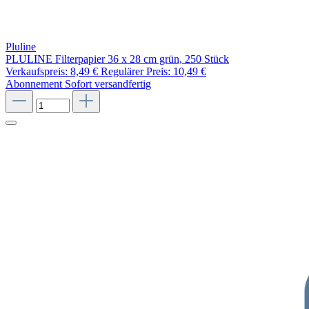
Pluline
PLULINE Filterpapier 36 x 28 cm grün, 250 Stück
Verkaufspreis:
8,49 €
Regulärer Preis:
10,49 €
Abonnement
Sofort versandfertig