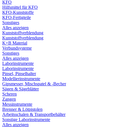
KFO
Hilfsmittel für KFO
KFO-Kunststoffe
KFO-Fertigteile
Sonstiges
Alles anzeigen
Kunststoffverblendung
Kunststoffverblendung
K+B Material
Verbundsysteme
Sonstiges
Alles anzeigen
Laborinstrumente
Laborinstrumente
Pinsel, Pinselhalter
Modellierinstrumente
Gipsmesser, Mischspatel & -Becher
Sägen & Sägeblätter
Scheren
Zangen
Messinstrumente
Brenner & Lötpistolen
Arbeitsschalen & Transportbehälter
Sonstige Laborinstrumente
Alles anzeigen