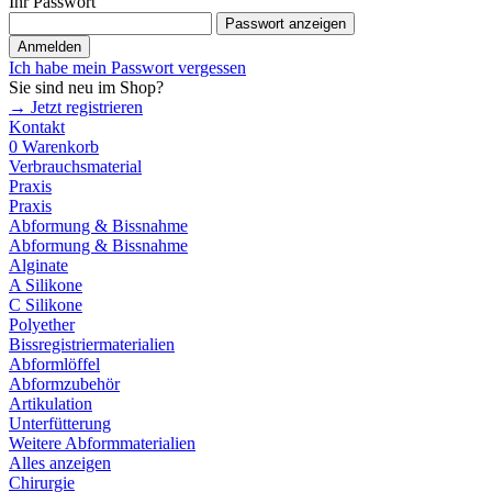
Ihr Passwort
Passwort anzeigen
Anmelden
Ich habe mein Passwort vergessen
Sie sind neu im Shop?
→ Jetzt registrieren
Kontakt
0
Warenkorb
Verbrauchsmaterial
Praxis
Praxis
Abformung & Bissnahme
Abformung & Bissnahme
Alginate
A Silikone
C Silikone
Polyether
Bissregistriermaterialien
Abformlöffel
Abformzubehör
Artikulation
Unterfütterung
Weitere Abformmaterialien
Alles anzeigen
Chirurgie