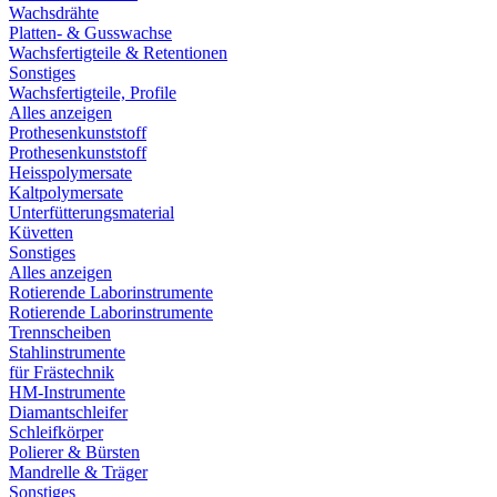
Wachsdrähte
Platten- & Gusswachse
Wachsfertigteile & Retentionen
Sonstiges
Wachsfertigteile, Profile
Alles anzeigen
Prothesenkunststoff
Prothesenkunststoff
Heisspolymersate
Kaltpolymersate
Unterfütterungsmaterial
Küvetten
Sonstiges
Alles anzeigen
Rotierende Laborinstrumente
Rotierende Laborinstrumente
Trennscheiben
Stahlinstrumente
für Frästechnik
HM-Instrumente
Diamantschleifer
Schleifkörper
Polierer & Bürsten
Mandrelle & Träger
Sonstiges