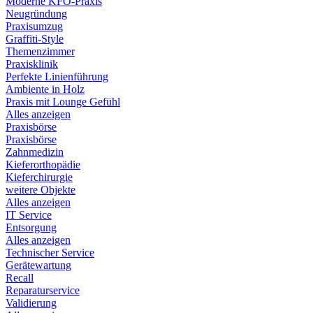
Moderne KFO-Praxis
Neugründung
Praxisumzug
Graffiti-Style
Themenzimmer
Praxisklinik
Perfekte Linienführung
Ambiente in Holz
Praxis mit Lounge Gefühl
Alles anzeigen
Praxisbörse
Praxisbörse
Zahnmedizin
Kieferorthopädie
Kieferchirurgie
weitere Objekte
Alles anzeigen
IT Service
Entsorgung
Alles anzeigen
Technischer Service
Gerätewartung
Recall
Reparaturservice
Validierung