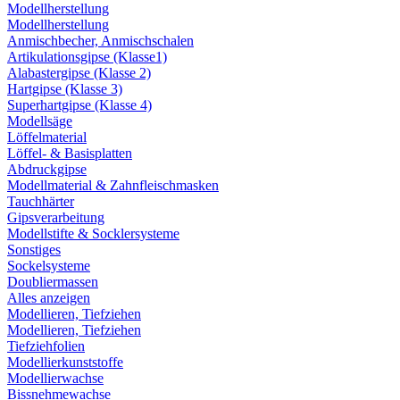
Modellherstellung
Modellherstellung
Anmischbecher, Anmischschalen
Artikulationsgipse (Klasse1)
Alabastergipse (Klasse 2)
Hartgipse (Klasse 3)
Superhartgipse (Klasse 4)
Modellsäge
Löffelmaterial
Löffel- & Basisplatten
Abdruckgipse
Modellmaterial & Zahnfleischmasken
Tauchhärter
Gipsverarbeitung
Modellstifte & Socklersysteme
Sonstiges
Sockelsysteme
Doubliermassen
Alles anzeigen
Modellieren, Tiefziehen
Modellieren, Tiefziehen
Tiefziehfolien
Modellierkunststoffe
Modellierwachse
Bissnehmewachse