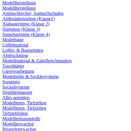
Modellherstellung
Modellherstellung
Anmischbecher, Anmischschalen
Artikulationsgipse (Klasse1)
Alabastergipse (Klasse 2)
Hartgipse (Klasse 3)
Superhartgipse (Klasse 4)
Modellsäge
Löffelmaterial
Löffel- & Basisplatten
Abdruckgipse
Modellmaterial & Zahnfleischmasken
Tauchhärter
Gipsverarbeitung
Modellstifte & Socklersysteme
Sonstiges
Sockelsysteme
Doubliermassen
Alles anzeigen
Modellieren, Tiefziehen
Modellieren, Tiefziehen
Tiefziehfolien
Modellierkunststoffe
Modellierwachse
Bissnehmewachse