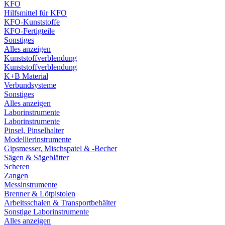
KFO
Hilfsmittel für KFO
KFO-Kunststoffe
KFO-Fertigteile
Sonstiges
Alles anzeigen
Kunststoffverblendung
Kunststoffverblendung
K+B Material
Verbundsysteme
Sonstiges
Alles anzeigen
Laborinstrumente
Laborinstrumente
Pinsel, Pinselhalter
Modellierinstrumente
Gipsmesser, Mischspatel & -Becher
Sägen & Sägeblätter
Scheren
Zangen
Messinstrumente
Brenner & Lötpistolen
Arbeitsschalen & Transportbehälter
Sonstige Laborinstrumente
Alles anzeigen