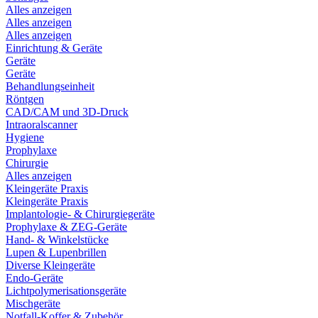
Alles anzeigen
Alles anzeigen
Alles anzeigen
Einrichtung & Geräte
Geräte
Geräte
Behandlungseinheit
Röntgen
CAD/CAM und 3D-Druck
Intraoralscanner
Hygiene
Prophylaxe
Chirurgie
Alles anzeigen
Kleingeräte Praxis
Kleingeräte Praxis
Implantologie- & Chirurgiegeräte
Prophylaxe & ZEG-Geräte
Hand- & Winkelstücke
Lupen & Lupenbrillen
Diverse Kleingeräte
Endo-Geräte
Lichtpolymerisationsgeräte
Mischgeräte
Notfall-Koffer & Zubehör