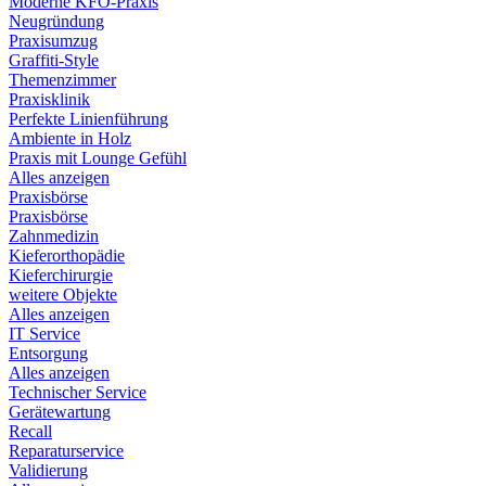
Moderne KFO-Praxis
Neugründung
Praxisumzug
Graffiti-Style
Themenzimmer
Praxisklinik
Perfekte Linienführung
Ambiente in Holz
Praxis mit Lounge Gefühl
Alles anzeigen
Praxisbörse
Praxisbörse
Zahnmedizin
Kieferorthopädie
Kieferchirurgie
weitere Objekte
Alles anzeigen
IT Service
Entsorgung
Alles anzeigen
Technischer Service
Gerätewartung
Recall
Reparaturservice
Validierung