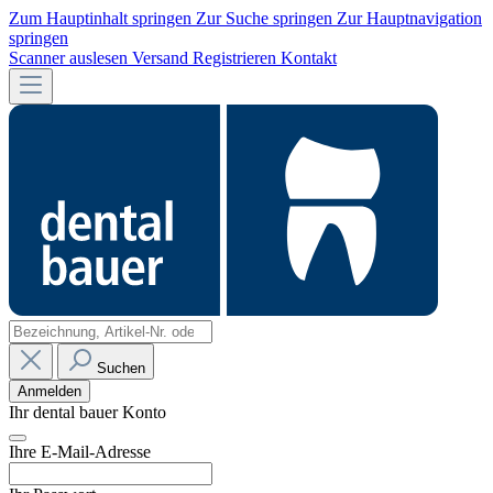
Zum Hauptinhalt springen
Zur Suche springen
Zur Hauptnavigation
springen
Scanner auslesen
Versand
Registrieren
Kontakt
Suchen
Anmelden
Ihr dental bauer Konto
Ihre E-Mail-Adresse