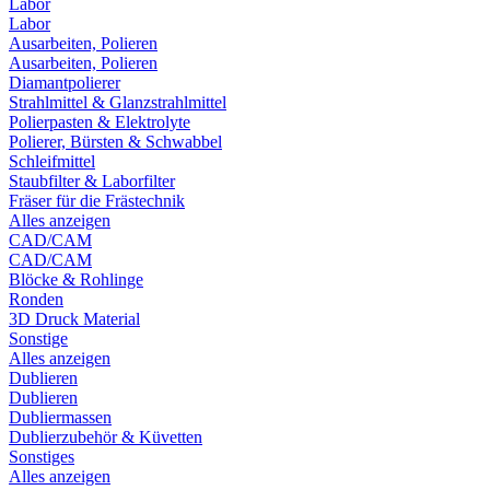
Labor
Labor
Ausarbeiten, Polieren
Ausarbeiten, Polieren
Diamantpolierer
Strahlmittel & Glanzstrahlmittel
Polierpasten & Elektrolyte
Polierer, Bürsten & Schwabbel
Schleifmittel
Staubfilter & Laborfilter
Fräser für die Frästechnik
Alles anzeigen
CAD/CAM
CAD/CAM
Blöcke & Rohlinge
Ronden
3D Druck Material
Sonstige
Alles anzeigen
Dublieren
Dublieren
Dubliermassen
Dublierzubehör & Küvetten
Sonstiges
Alles anzeigen