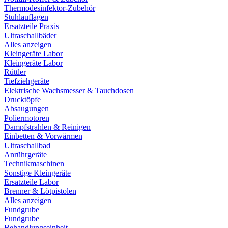
Thermodesinfektor-Zubehör
Stuhlauflagen
Ersatzteile Praxis
Ultraschallbäder
Alles anzeigen
Kleingeräte Labor
Kleingeräte Labor
Rüttler
Tiefziehgeräte
Elektrische Wachsmesser & Tauchdosen
Drucktöpfe
Absaugungen
Poliermotoren
Dampfstrahlen & Reinigen
Einbetten & Vorwärmen
Ultraschallbad
Anrührgeräte
Technikmaschinen
Sonstige Kleingeräte
Ersatzteile Labor
Brenner & Lötpistolen
Alles anzeigen
Fundgrube
Fundgrube
Behandlungseinheit