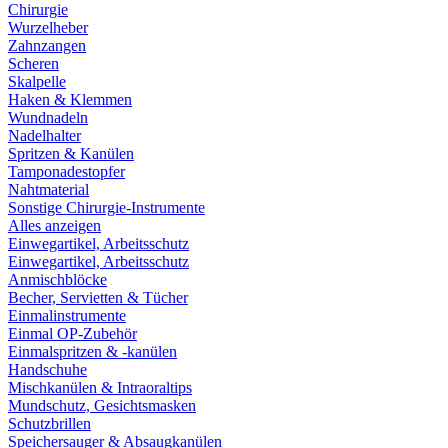
Chirurgie
Wurzelheber
Zahnzangen
Scheren
Skalpelle
Haken & Klemmen
Wundnadeln
Nadelhalter
Spritzen & Kanülen
Tamponadestopfer
Nahtmaterial
Sonstige Chirurgie-Instrumente
Alles anzeigen
Einwegartikel, Arbeitsschutz
Einwegartikel, Arbeitsschutz
Anmischblöcke
Becher, Servietten & Tücher
Einmalinstrumente
Einmal OP-Zubehör
Einmalspritzen & -kanülen
Handschuhe
Mischkanülen & Intraoraltips
Mundschutz, Gesichtsmasken
Schutzbrillen
Speichersauger & Absaugkanülen