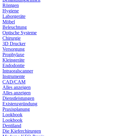
Röntgen
Hygiene
Laborgeräte
Möbel
Beleuchtung
Optische Systeme
Chirurgie
3D Drucker
Versorgung
Prophylaxe
Kleingeräte
Endodontie
Intraoralscanner
Instrumente
CAD/CAM
Alles anzeigen
Alles anzeigen
Dienstleistungen
Existenzgründung
Praxisplanung
Lookbook
Lookbook
Dentiland
Die Kieferchirurgen