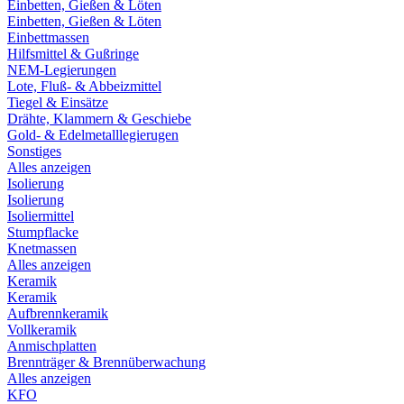
Einbetten, Gießen & Löten
Einbetten, Gießen & Löten
Einbettmassen
Hilfsmittel & Gußringe
NEM-Legierungen
Lote, Fluß- & Abbeizmittel
Tiegel & Einsätze
Drähte, Klammern & Geschiebe
Gold- & Edelmetalllegierugen
Sonstiges
Alles anzeigen
Isolierung
Isolierung
Isoliermittel
Stumpflacke
Knetmassen
Alles anzeigen
Keramik
Keramik
Aufbrennkeramik
Vollkeramik
Anmischplatten
Brennträger & Brennüberwachung
Alles anzeigen
KFO