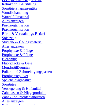
Retraktion, Blutstillung
Sonstige Pharmazeutika
Wundbehandlung
Wurzelfüllmaterial
Alles anzeigen
Praxisorganisation
Praxisorganisation
Büro- & Verwaltungs-Bedarf
Spielzeug
Studien- & Übungsmaterial
Alles anzeigen
Prophylaxe & Pflege
Prophylaxe & Pflege
Bleaching
Fluoridlacke & Gele
Mundspüllösungen
Polier- und Zahnreinigungspasten
Prophylaxepulver
Speicheldiagnostika
Sonstiges
Versiegelung & Hilfsmittel
Zahnpasten & Pflegeprodukte
Zahn- und Interdentalbürsten
Alles anzeigen