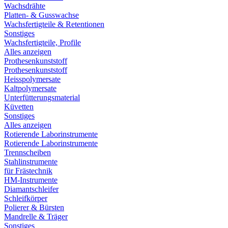
Wachsdrähte
Platten- & Gusswachse
Wachsfertigteile & Retentionen
Sonstiges
Wachsfertigteile, Profile
Alles anzeigen
Prothesenkunststoff
Prothesenkunststoff
Heisspolymersate
Kaltpolymersate
Unterfütterungsmaterial
Küvetten
Sonstiges
Alles anzeigen
Rotierende Laborinstrumente
Rotierende Laborinstrumente
Trennscheiben
Stahlinstrumente
für Frästechnik
HM-Instrumente
Diamantschleifer
Schleifkörper
Polierer & Bürsten
Mandrelle & Träger
Sonstiges