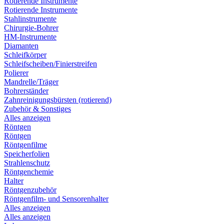
Rotierende Instrumente
Rotierende Instrumente
Stahlinstrumente
Chirurgie-Bohrer
HM-Instrumente
Diamanten
Schleifkörper
Schleifscheiben/Finierstreifen
Polierer
Mandrelle/Träger
Bohrerständer
Zahnreinigungsbürsten (rotierend)
Zubehör & Sonstiges
Alles anzeigen
Röntgen
Röntgen
Röntgenfilme
Speicherfolien
Strahlenschutz
Röntgenchemie
Halter
Röntgenzubehör
Röntgenfilm- und Sensorenhalter
Alles anzeigen
Alles anzeigen