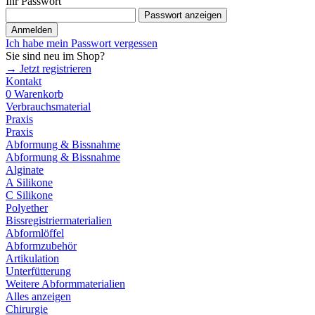
Ihr Passwort
Passwort anzeigen
Anmelden
Ich habe mein Passwort vergessen
Sie sind neu im Shop?
→ Jetzt registrieren
Kontakt
0
Warenkorb
Verbrauchsmaterial
Praxis
Praxis
Abformung & Bissnahme
Abformung & Bissnahme
Alginate
A Silikone
C Silikone
Polyether
Bissregistriermaterialien
Abformlöffel
Abformzubehör
Artikulation
Unterfütterung
Weitere Abformmaterialien
Alles anzeigen
Chirurgie