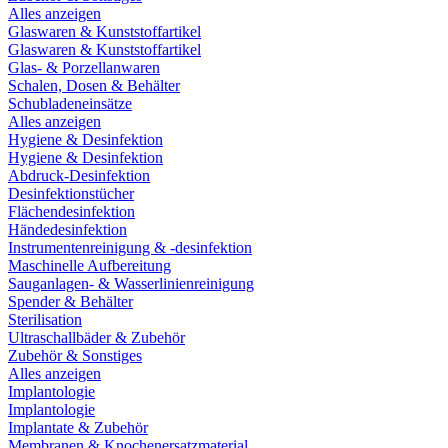
Alles anzeigen
Glaswaren & Kunststoffartikel
Glaswaren & Kunststoffartikel
Glas- & Porzellanwaren
Schalen, Dosen & Behälter
Schubladeneinsätze
Alles anzeigen
Hygiene & Desinfektion
Hygiene & Desinfektion
Abdruck-Desinfektion
Desinfektionstücher
Flächendesinfektion
Händedesinfektion
Instrumentenreinigung & -desinfektion
Maschinelle Aufbereitung
Sauganlagen- & Wasserlinienreinigung
Spender & Behälter
Sterilisation
Ultraschallbäder & Zubehör
Zubehör & Sonstiges
Alles anzeigen
Implantologie
Implantologie
Implantate & Zubehör
Membranen & Knochenersatzmaterial