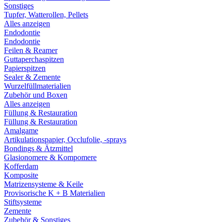
Sonstiges
Tupfer, Watterollen, Pellets
Alles anzeigen
Endodontie
Endodontie
Feilen & Reamer
Guttaperchaspitzen
Papierspitzen
Sealer & Zemente
Wurzelfüllmaterialien
Zubehör und Boxen
Alles anzeigen
Füllung & Restauration
Füllung & Restauration
Amalgame
Artikulationspapier, Occlufolie, -sprays
Bondings & Ätzmittel
Glasionomere & Kompomere
Kofferdam
Komposite
Matrizensysteme & Keile
Provisorische K + B Materialien
Stiftsysteme
Zemente
Zubehör & Sonstiges