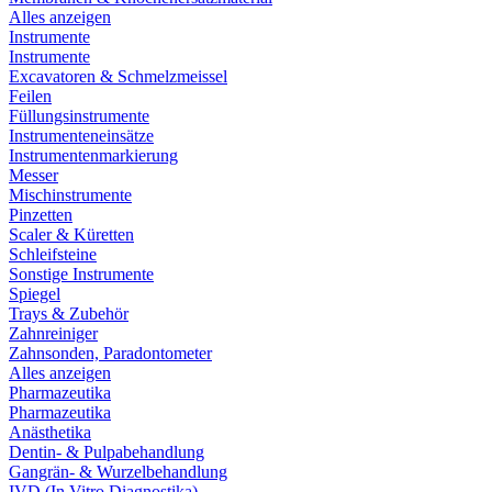
Alles anzeigen
Instrumente
Instrumente
Excavatoren & Schmelzmeissel
Feilen
Füllungsinstrumente
Instrumenteneinsätze
Instrumentenmarkierung
Messer
Mischinstrumente
Pinzetten
Scaler & Küretten
Schleifsteine
Sonstige Instrumente
Spiegel
Trays & Zubehör
Zahnreiniger
Zahnsonden, Paradontometer
Alles anzeigen
Pharmazeutika
Pharmazeutika
Anästhetika
Dentin- & Pulpabehandlung
Gangrän- & Wurzelbehandlung
IVD (In Vitro Diagnostika)