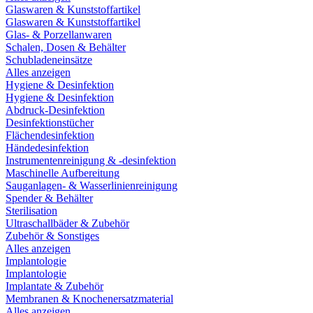
Glaswaren & Kunststoffartikel
Glaswaren & Kunststoffartikel
Glas- & Porzellanwaren
Schalen, Dosen & Behälter
Schubladeneinsätze
Alles anzeigen
Hygiene & Desinfektion
Hygiene & Desinfektion
Abdruck-Desinfektion
Desinfektionstücher
Flächendesinfektion
Händedesinfektion
Instrumentenreinigung & -desinfektion
Maschinelle Aufbereitung
Sauganlagen- & Wasserlinienreinigung
Spender & Behälter
Sterilisation
Ultraschallbäder & Zubehör
Zubehör & Sonstiges
Alles anzeigen
Implantologie
Implantologie
Implantate & Zubehör
Membranen & Knochenersatzmaterial
Alles anzeigen