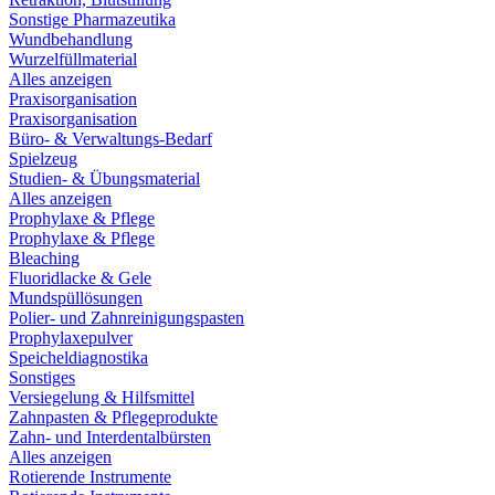
Sonstige Pharmazeutika
Wundbehandlung
Wurzelfüllmaterial
Alles anzeigen
Praxisorganisation
Praxisorganisation
Büro- & Verwaltungs-Bedarf
Spielzeug
Studien- & Übungsmaterial
Alles anzeigen
Prophylaxe & Pflege
Prophylaxe & Pflege
Bleaching
Fluoridlacke & Gele
Mundspüllösungen
Polier- und Zahnreinigungspasten
Prophylaxepulver
Speicheldiagnostika
Sonstiges
Versiegelung & Hilfsmittel
Zahnpasten & Pflegeprodukte
Zahn- und Interdentalbürsten
Alles anzeigen
Rotierende Instrumente