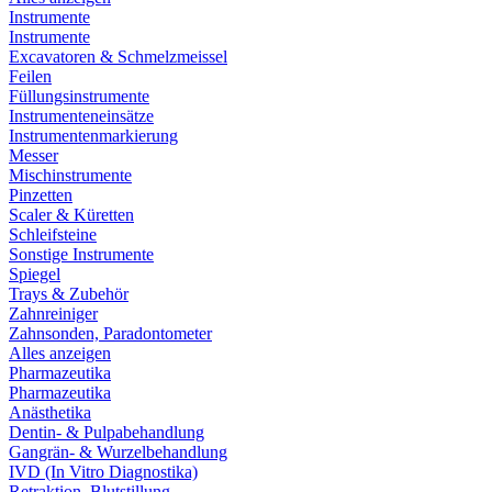
Instrumente
Instrumente
Excavatoren & Schmelzmeissel
Feilen
Füllungsinstrumente
Instrumenteneinsätze
Instrumentenmarkierung
Messer
Mischinstrumente
Pinzetten
Scaler & Küretten
Schleifsteine
Sonstige Instrumente
Spiegel
Trays & Zubehör
Zahnreiniger
Zahnsonden, Paradontometer
Alles anzeigen
Pharmazeutika
Pharmazeutika
Anästhetika
Dentin- & Pulpabehandlung
Gangrän- & Wurzelbehandlung
IVD (In Vitro Diagnostika)
Retraktion, Blutstillung