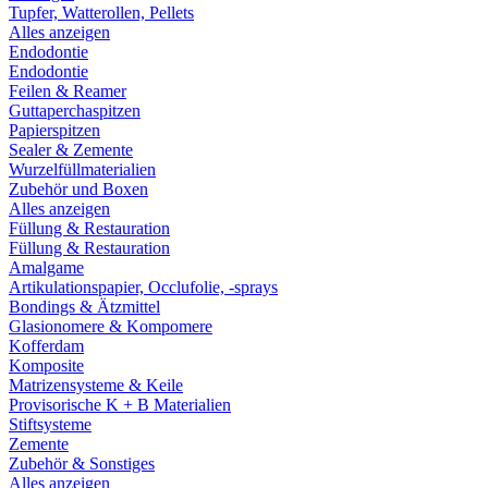
Tupfer, Watterollen, Pellets
Alles anzeigen
Endodontie
Endodontie
Feilen & Reamer
Guttaperchaspitzen
Papierspitzen
Sealer & Zemente
Wurzelfüllmaterialien
Zubehör und Boxen
Alles anzeigen
Füllung & Restauration
Füllung & Restauration
Amalgame
Artikulationspapier, Occlufolie, -sprays
Bondings & Ätzmittel
Glasionomere & Kompomere
Kofferdam
Komposite
Matrizensysteme & Keile
Provisorische K + B Materialien
Stiftsysteme
Zemente
Zubehör & Sonstiges
Alles anzeigen