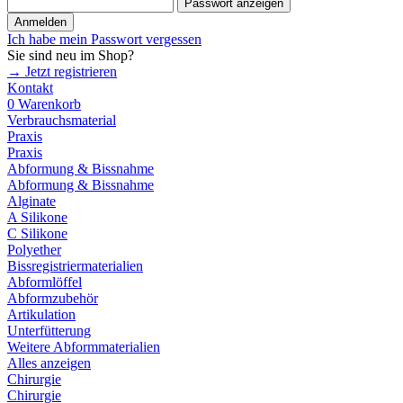
Passwort anzeigen
Anmelden
Ich habe mein Passwort vergessen
Sie sind neu im Shop?
→ Jetzt registrieren
Kontakt
0
Warenkorb
Verbrauchsmaterial
Praxis
Praxis
Abformung & Bissnahme
Abformung & Bissnahme
Alginate
A Silikone
C Silikone
Polyether
Bissregistriermaterialien
Abformlöffel
Abformzubehör
Artikulation
Unterfütterung
Weitere Abformmaterialien
Alles anzeigen
Chirurgie
Chirurgie