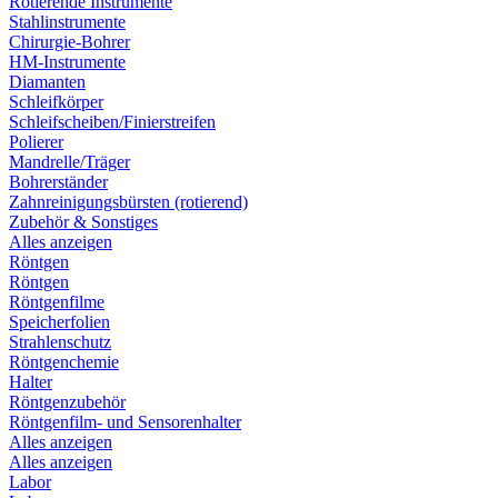
Rotierende Instrumente
Stahlinstrumente
Chirurgie-Bohrer
HM-Instrumente
Diamanten
Schleifkörper
Schleifscheiben/Finierstreifen
Polierer
Mandrelle/Träger
Bohrerständer
Zahnreinigungsbürsten (rotierend)
Zubehör & Sonstiges
Alles anzeigen
Röntgen
Röntgen
Röntgenfilme
Speicherfolien
Strahlenschutz
Röntgenchemie
Halter
Röntgenzubehör
Röntgenfilm- und Sensorenhalter
Alles anzeigen
Alles anzeigen
Labor