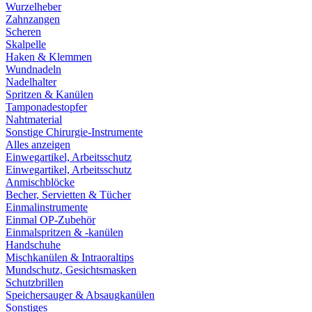
Wurzelheber
Zahnzangen
Scheren
Skalpelle
Haken & Klemmen
Wundnadeln
Nadelhalter
Spritzen & Kanülen
Tamponadestopfer
Nahtmaterial
Sonstige Chirurgie-Instrumente
Alles anzeigen
Einwegartikel, Arbeitsschutz
Einwegartikel, Arbeitsschutz
Anmischblöcke
Becher, Servietten & Tücher
Einmalinstrumente
Einmal OP-Zubehör
Einmalspritzen & -kanülen
Handschuhe
Mischkanülen & Intraoraltips
Mundschutz, Gesichtsmasken
Schutzbrillen
Speichersauger & Absaugkanülen
Sonstiges