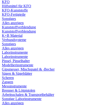
KFO
Hilfsmittel für KFO
KFO-Kunststoffe
KFO-Fertigteile
Sonstiges
Alles anzeigen
Kunststoffverblendung
Kunststoffverblendung
K+B Material
Verbundsysteme
Sonstiges
Alles anzeigen
Laborinstrumente
Laborinstrumente
Pinsel, Pinselhalter
Modellierinstrumente
Gipsmesser, Mischspatel & -Becher
Sägen & Sägeblätter
Scheren
Zangen
Messinstrumente
Brenner & Lötpistolen
Arbeitsschalen & Transportbehälter
Sonstige Laborinstrumente
Alles anzeigen