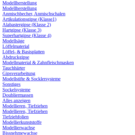
Modellherstellung
Modellherstellung
Anmischbecher, Anmischschalen
Artikulationsgipse (Klasse1)
Alabastergipse (Klasse 2)
Hartgipse (Klasse 3)
Superhartgipse (Klasse 4)
Modellsäge
Löffelmaterial
Löffel- & Basisplatten
Abdruckgipse
Modellmaterial & Zahnfleischmasken
Tauchhärter
Gipsverarbeitung
Modellstifte & Socklersysteme
Sonstiges
Sockelsysteme
Doubliermassen
Alles anzeigen
Modellieren, Tiefziehen
Modellieren, Tiefziehen
Tiefziehfolien
Modellierkunststoffe
Modellierwachse
Bissnehmewachse