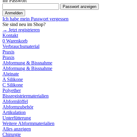
Ihr Passwort
Passwort anzeigen
Anmelden
Ich habe mein Passwort vergessen
Sie sind neu im Shop?
→ Jetzt registrieren
Kontakt
0
Warenkorb
Verbrauchsmaterial
Praxis
Praxis
Abformung & Bissnahme
Abformung & Bissnahme
Alginate
A Silikone
C Silikone
Polyether
Bissregistriermaterialien
Abformlöffel
Abformzubehör
Artikulation
Unterfütterung
Weitere Abformmaterialien
Alles anzeigen
Chirurgie