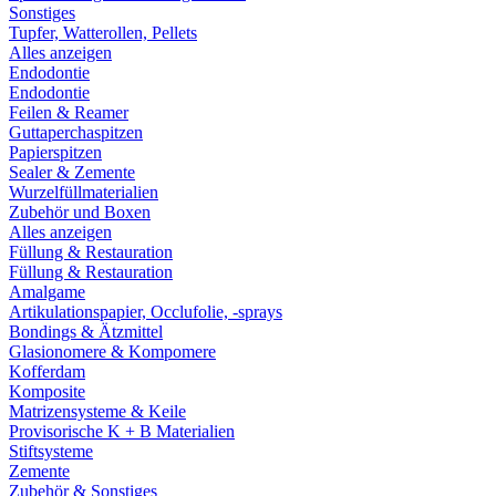
Sonstiges
Tupfer, Watterollen, Pellets
Alles anzeigen
Endodontie
Endodontie
Feilen & Reamer
Guttaperchaspitzen
Papierspitzen
Sealer & Zemente
Wurzelfüllmaterialien
Zubehör und Boxen
Alles anzeigen
Füllung & Restauration
Füllung & Restauration
Amalgame
Artikulationspapier, Occlufolie, -sprays
Bondings & Ätzmittel
Glasionomere & Kompomere
Kofferdam
Komposite
Matrizensysteme & Keile
Provisorische K + B Materialien
Stiftsysteme
Zemente
Zubehör & Sonstiges