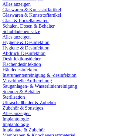
Alles anzeigen
Glaswaren & Kunststoffartikel
Glaswaren & Kunststoffartikel
Glas- & Porzellanwaren
Schalen, Dosen & Behälter
Schubladeneinsätze
Alles anzeigen
Hygiene & Desinfektion
Hygiene & Desinfektion
Abdruck-Desinfektion
Desinfektionstücher
Flächendesinfektion
Händedesinfektion
Instrumentenreinigung & -desinfektion
Maschinelle Aufbereitung
Sauganlagen- & Wasserlinienreinigung
Spender & Behälter
Sterilisation
Ultraschallbäder & Zubehör
Zubehör & Sonstiges
Alles anzeigen
Implantologie
Implantologie
Implantate & Zubehör
Membranen & Knochenersatzmaterial