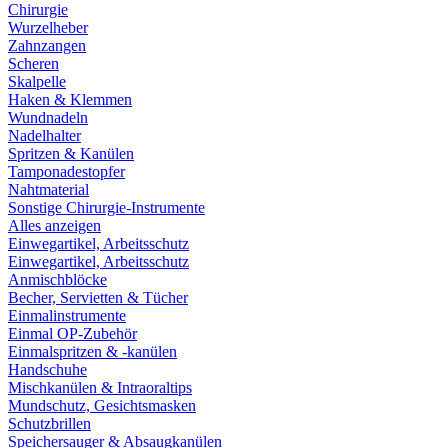
Chirurgie
Wurzelheber
Zahnzangen
Scheren
Skalpelle
Haken & Klemmen
Wundnadeln
Nadelhalter
Spritzen & Kanülen
Tamponadestopfer
Nahtmaterial
Sonstige Chirurgie-Instrumente
Alles anzeigen
Einwegartikel, Arbeitsschutz
Einwegartikel, Arbeitsschutz
Anmischblöcke
Becher, Servietten & Tücher
Einmalinstrumente
Einmal OP-Zubehör
Einmalspritzen & -kanülen
Handschuhe
Mischkanülen & Intraoraltips
Mundschutz, Gesichtsmasken
Schutzbrillen
Speichersauger & Absaugkanülen