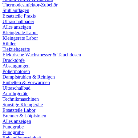
Thermodesinfektor-Zubehör
Stuhlauflagen
Ersatzteile Praxis
Ultraschallbäder
Alles anzeigen
Kleingeräte Labor
Kleingeräte Labor
Rüttler
Tiefziehgeräte
Elektrische Wachsmesser & Tauchdosen
Drucktöpfe
Absaugungen
Poliermotoren
Dampfstrahlen & Reinigen
Einbetten & Vorwärmen
Ultraschallbad
Anrührgeräte
Technikmaschinen
Sonstige Kleingeräte
Ersatzteile Labor
Brenner & Lötpistolen
Alles anzeigen
Fundgrube
Fundgrube
Behandlungseinheit