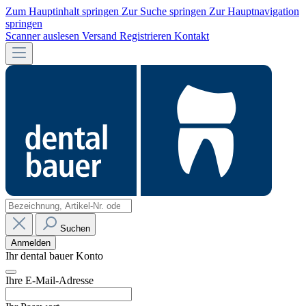
Zum Hauptinhalt springen
Zur Suche springen
Zur Hauptnavigation
springen
Scanner auslesen
Versand
Registrieren
Kontakt
Suchen
Anmelden
Ihr dental bauer Konto
Ihre E-Mail-Adresse