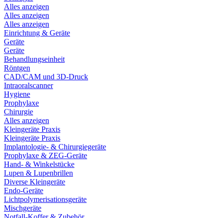
Alles anzeigen
Alles anzeigen
Alles anzeigen
Einrichtung & Geräte
Geräte
Geräte
Behandlungseinheit
Röntgen
CAD/CAM und 3D-Druck
Intraoralscanner
Hygiene
Prophylaxe
Chirurgie
Alles anzeigen
Kleingeräte Praxis
Kleingeräte Praxis
Implantologie- & Chirurgiegeräte
Prophylaxe & ZEG-Geräte
Hand- & Winkelstücke
Lupen & Lupenbrillen
Diverse Kleingeräte
Endo-Geräte
Lichtpolymerisationsgeräte
Mischgeräte
Notfall-Koffer & Zubehör