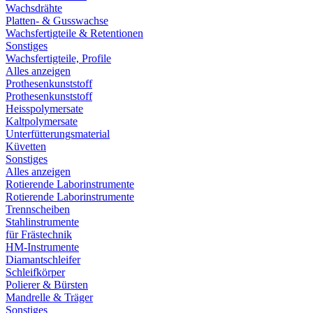
Wachsdrähte
Platten- & Gusswachse
Wachsfertigteile & Retentionen
Sonstiges
Wachsfertigteile, Profile
Alles anzeigen
Prothesenkunststoff
Prothesenkunststoff
Heisspolymersate
Kaltpolymersate
Unterfütterungsmaterial
Küvetten
Sonstiges
Alles anzeigen
Rotierende Laborinstrumente
Rotierende Laborinstrumente
Trennscheiben
Stahlinstrumente
für Frästechnik
HM-Instrumente
Diamantschleifer
Schleifkörper
Polierer & Bürsten
Mandrelle & Träger
Sonstiges