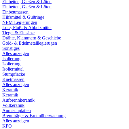
Einbetten, Gießen & Löten
Einbetten, Gießen & Löten
Einbettmassen
Hilfsmittel & Gußringe
NEM-Legierungen
Lote, Fluß- & Abbeizmittel
Tiegel & Einsätze
Drähte, Klammern & Geschiebe
Gold- & Edelmetalllegierugen
Sonstiges
Alles anzeigen
Isolierung
Isolierung
Isoliermittel
Stumpflacke
Knetmassen
Alles anzeigen
Keramik
Keramik
Aufbrennkeramik
Vollkeramik
Anmischplatten
Brennträger & Brennüberwachung
Alles anzeigen
KFO