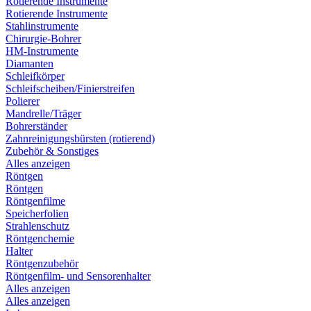
Rotierende Instrumente
Rotierende Instrumente
Stahlinstrumente
Chirurgie-Bohrer
HM-Instrumente
Diamanten
Schleifkörper
Schleifscheiben/Finierstreifen
Polierer
Mandrelle/Träger
Bohrerständer
Zahnreinigungsbürsten (rotierend)
Zubehör & Sonstiges
Alles anzeigen
Röntgen
Röntgen
Röntgenfilme
Speicherfolien
Strahlenschutz
Röntgenchemie
Halter
Röntgenzubehör
Röntgenfilm- und Sensorenhalter
Alles anzeigen
Alles anzeigen