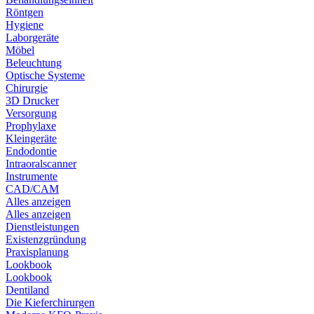
Röntgen
Hygiene
Laborgeräte
Möbel
Beleuchtung
Optische Systeme
Chirurgie
3D Drucker
Versorgung
Prophylaxe
Kleingeräte
Endodontie
Intraoralscanner
Instrumente
CAD/CAM
Alles anzeigen
Alles anzeigen
Dienstleistungen
Existenzgründung
Praxisplanung
Lookbook
Lookbook
Dentiland
Die Kieferchirurgen