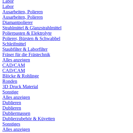
Labor
Labor
Ausarbeiten, Polieren
Ausarbeiten, Polieren
Diamantpolierer
Strahlmittel & Glanzstrahlmittel
Polierpasten & Elektrolyte
Polierer, Bürsten & Schwabbel
Schleifmittel
Staubfilter & Laborfilter
Fräser für die Frästechnik
Alles anzeigen
CAD/CAM
CAD/CAM
Blöcke & Rohlinge
Ronden
3D Druck Material
Sonstige
Alles anzeigen
Dublieren
Dublieren
Dubliermassen
Dublierzubehör & Küvetten
Sonstiges
Alles anzeigen