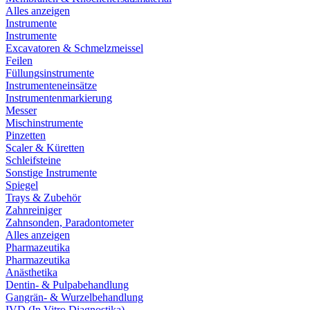
Alles anzeigen
Instrumente
Instrumente
Excavatoren & Schmelzmeissel
Feilen
Füllungsinstrumente
Instrumenteneinsätze
Instrumentenmarkierung
Messer
Mischinstrumente
Pinzetten
Scaler & Küretten
Schleifsteine
Sonstige Instrumente
Spiegel
Trays & Zubehör
Zahnreiniger
Zahnsonden, Paradontometer
Alles anzeigen
Pharmazeutika
Pharmazeutika
Anästhetika
Dentin- & Pulpabehandlung
Gangrän- & Wurzelbehandlung
IVD (In Vitro Diagnostika)