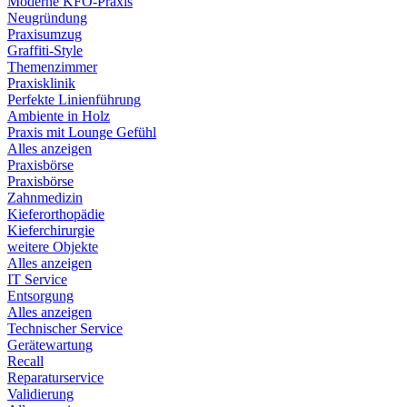
Moderne KFO-Praxis
Neugründung
Praxisumzug
Graffiti-Style
Themenzimmer
Praxisklinik
Perfekte Linienführung
Ambiente in Holz
Praxis mit Lounge Gefühl
Alles anzeigen
Praxisbörse
Praxisbörse
Zahnmedizin
Kieferorthopädie
Kieferchirurgie
weitere Objekte
Alles anzeigen
IT Service
Entsorgung
Alles anzeigen
Technischer Service
Gerätewartung
Recall
Reparaturservice
Validierung