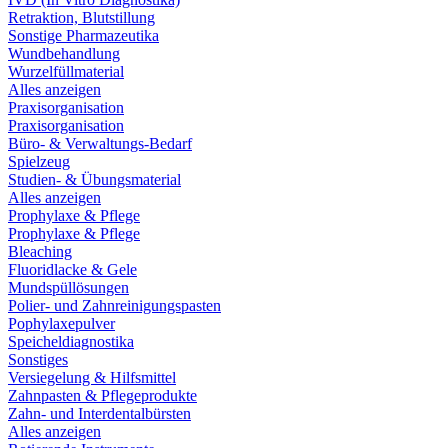
Retraktion, Blutstillung
Sonstige Pharmazeutika
Wundbehandlung
Wurzelfüllmaterial
Alles anzeigen
Praxisorganisation
Praxisorganisation
Büro- & Verwaltungs-Bedarf
Spielzeug
Studien- & Übungsmaterial
Alles anzeigen
Prophylaxe & Pflege
Prophylaxe & Pflege
Bleaching
Fluoridlacke & Gele
Mundspüllösungen
Polier- und Zahnreinigungspasten
Pophylaxepulver
Speicheldiagnostika
Sonstiges
Versiegelung & Hilfsmittel
Zahnpasten & Pflegeprodukte
Zahn- und Interdentalbürsten
Alles anzeigen