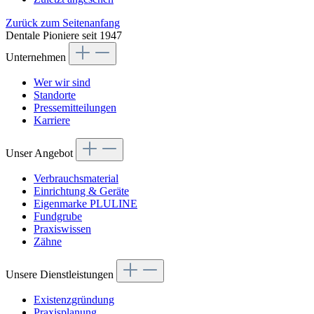
Zurück zum Seitenanfang
Dentale Pioniere seit 1947
Unternehmen
Wer wir sind
Standorte
Pressemitteilungen
Karriere
Unser Angebot
Verbrauchsmaterial
Einrichtung & Geräte
Eigenmarke PLULINE
Fundgrube
Praxiswissen
Zähne
Unsere Dienstleistungen
Existenzgründung
Praxisplanung