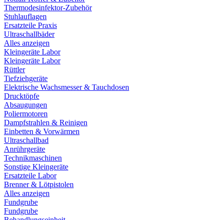
Thermodesinfektor-Zubehör
Stuhlauflagen
Ersatzteile Praxis
Ultraschallbäder
Alles anzeigen
Kleingeräte Labor
Kleingeräte Labor
Rüttler
Tiefziehgeräte
Elektrische Wachsmesser & Tauchdosen
Drucktöpfe
Absaugungen
Poliermotoren
Dampfstrahlen & Reinigen
Einbetten & Vorwärmen
Ultraschallbad
Anrührgeräte
Technikmaschinen
Sonstige Kleingeräte
Ersatzteile Labor
Brenner & Lötpistolen
Alles anzeigen
Fundgrube
Fundgrube
Behandlungseinheit