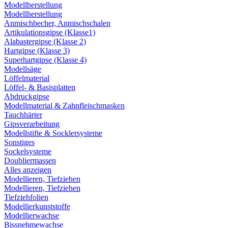
Modellherstellung
Modellherstellung
Anmischbecher, Anmischschalen
Artikulationsgipse (Klasse1)
Alabastergipse (Klasse 2)
Hartgipse (Klasse 3)
Superhartgipse (Klasse 4)
Modellsäge
Löffelmaterial
Löffel- & Basisplatten
Abdruckgipse
Modellmaterial & Zahnfleischmasken
Tauchhärter
Gipsverarbeitung
Modellstifte & Socklersysteme
Sonstiges
Sockelsysteme
Doubliermassen
Alles anzeigen
Modellieren, Tiefziehen
Modellieren, Tiefziehen
Tiefziehfolien
Modellierkunststoffe
Modellierwachse
Bissnehmewachse