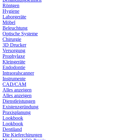
Röntgen
Hygiene
Laborgeräte
Möbel
Beleuchtung
Optische Systeme
Chirurgie
3D Drucker
Versorgung
Prophylaxe
Kleingeräte
Endodontie
Intraoralscanner
Instrumente
CAD/CAM
Alles anzeigen
Alles anzeigen
Dienstleistungen
Existenzgründung
Praxisplanung
Lookbook
Lookbook
Dentiland
Die Kieferchirurgen