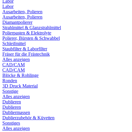
Labor
Labor
Ausarbeiten, Polieren
Ausarbeiten, Polieren
Diamantpolierer
Strahlmittel & Glanzstrahlmittel
Polierpasten & Elektrolyte
Polierer, Bürsten & Schwabbel
Schleifmittel
Staubfilter & Laborfilter
Fräser für die Frästechnik
Alles anzeigen
CAD/CAM
CAD/CAM
Blöcke & Rohlinge
Ronden
3D Druck Material
Sonstige
Alles anzeigen
Dublieren
Dublieren
Dubliermassen
Dublierzubehör & Küvetten
Sonstiges
Alles anzeigen