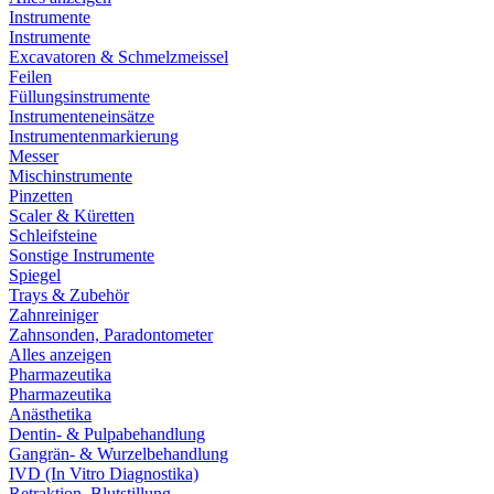
Instrumente
Instrumente
Excavatoren & Schmelzmeissel
Feilen
Füllungsinstrumente
Instrumenteneinsätze
Instrumentenmarkierung
Messer
Mischinstrumente
Pinzetten
Scaler & Küretten
Schleifsteine
Sonstige Instrumente
Spiegel
Trays & Zubehör
Zahnreiniger
Zahnsonden, Paradontometer
Alles anzeigen
Pharmazeutika
Pharmazeutika
Anästhetika
Dentin- & Pulpabehandlung
Gangrän- & Wurzelbehandlung
IVD (In Vitro Diagnostika)
Retraktion, Blutstillung