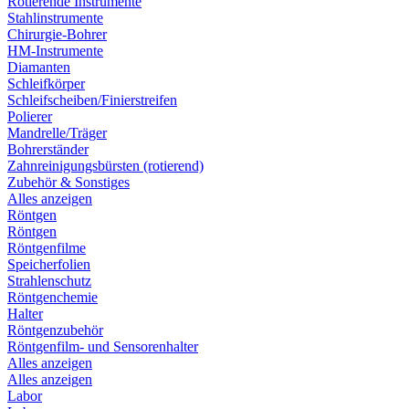
Rotierende Instrumente
Stahlinstrumente
Chirurgie-Bohrer
HM-Instrumente
Diamanten
Schleifkörper
Schleifscheiben/Finierstreifen
Polierer
Mandrelle/Träger
Bohrerständer
Zahnreinigungsbürsten (rotierend)
Zubehör & Sonstiges
Alles anzeigen
Röntgen
Röntgen
Röntgenfilme
Speicherfolien
Strahlenschutz
Röntgenchemie
Halter
Röntgenzubehör
Röntgenfilm- und Sensorenhalter
Alles anzeigen
Alles anzeigen
Labor