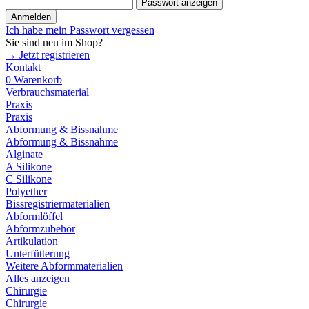
Passwort anzeigen
Anmelden
Ich habe mein Passwort vergessen
Sie sind neu im Shop?
→ Jetzt registrieren
Kontakt
0
Warenkorb
Verbrauchsmaterial
Praxis
Praxis
Abformung & Bissnahme
Abformung & Bissnahme
Alginate
A Silikone
C Silikone
Polyether
Bissregistriermaterialien
Abformlöffel
Abformzubehör
Artikulation
Unterfütterung
Weitere Abformmaterialien
Alles anzeigen
Chirurgie
Chirurgie