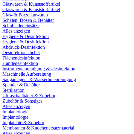
Glaswaren & Kunststoffartikel
Glaswaren & Kunststoffartikel
Glas- & Porzellanwaren
Schalen, Dosen & Behälter
Schubladeneinsätze
Alles anzeigen
Hygiene & Desinfektion
Hygiene & Desinfektion
Abdruck-Desinfektion
Desinfektionstücher
Flächendesinfektion
Händedesinfektion
Instrumentenreinigung & -desinfektion
Maschinelle Aufbereitung
Sauganlagen- & Wasserlinienreinigung
Spender & Behälter
Sterilisation
Ultraschallbäder & Zubehör
Zubehör & Sonstiges
Alles anzeigen
Implantologie
Implantologie
Implantate & Zubehör
Membranen & Knochenersatzmaterial
Alles anzeigen