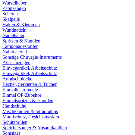
Wurzelheber
Zahnzangen
Scheren
Skalpelle
Haken & Klemmen
Wundnadeln
Nadelhalter
Spritzen & Kanülen
Tamponadestopfer
Nahtmaterial
Sonstige Chirurgie-Instrumente
Alles anzeigen
Einwegartikel, Arbeitsschutz
Einwegartikel, Arbeitsschutz
Anmischblöcke
Becher, Servietten & Tücher
Einmalinstrumente
Einmal OP-Zubehör
Einmalspritzen & -kanülen
Handschuhe
Mischkanülen & Intraoraltips
Mundschutz, Gesichtsmasken
Schutzbrillen
Speichersauger & Absaugkanülen
Sonstiges