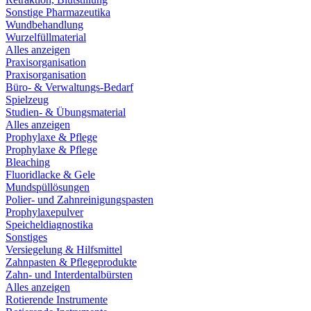
Sonstige Pharmazeutika
Wundbehandlung
Wurzelfüllmaterial
Alles anzeigen
Praxisorganisation
Praxisorganisation
Büro- & Verwaltungs-Bedarf
Spielzeug
Studien- & Übungsmaterial
Alles anzeigen
Prophylaxe & Pflege
Prophylaxe & Pflege
Bleaching
Fluoridlacke & Gele
Mundspüllösungen
Polier- und Zahnreinigungspasten
Prophylaxepulver
Speicheldiagnostika
Sonstiges
Versiegelung & Hilfsmittel
Zahnpasten & Pflegeprodukte
Zahn- und Interdentalbürsten
Alles anzeigen
Rotierende Instrumente