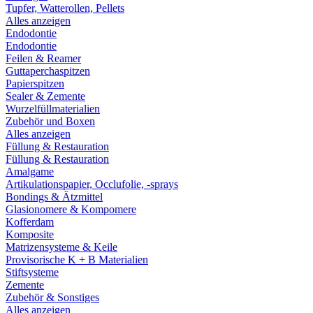
Tupfer, Watterollen, Pellets
Alles anzeigen
Endodontie
Endodontie
Feilen & Reamer
Guttaperchaspitzen
Papierspitzen
Sealer & Zemente
Wurzelfüllmaterialien
Zubehör und Boxen
Alles anzeigen
Füllung & Restauration
Füllung & Restauration
Amalgame
Artikulationspapier, Occlufolie, -sprays
Bondings & Ätzmittel
Glasionomere & Kompomere
Kofferdam
Komposite
Matrizensysteme & Keile
Provisorische K + B Materialien
Stiftsysteme
Zemente
Zubehör & Sonstiges
Alles anzeigen