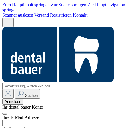
Zum Hauptinhalt springen
Zur Suche springen
Zur Hauptnavigation
springen
Scanner auslesen
Versand
Registrieren
Kontakt
Suchen
Anmelden
Ihr dental bauer Konto
Ihre E-Mail-Adresse