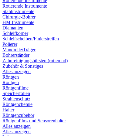
Rotierende Instrumente
Rotierende Instrumente
Stahlinstrumente
Chirurgie-Bohrer
HM-Instrumente
Diamanten
Schleifkörper
Schleifscheiben/Finierstreifen
Polierer
Mandrelle/Träger
Bohrerständer
Zahnreinigungsbürsten (rotierend)
Zubehör & Sonstiges
Alles anzeigen
Röntgen
Röntgen
Röntgenfilme
Speicherfolien
Strahlenschutz
Röntgenchemie
Halter
Röntgenzubehör
Röntgenfilm- und Sensorenhalter
Alles anzeigen
Alles anzeigen