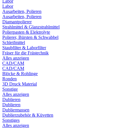
Labor
Labor
Ausarbeiten, Polieren
Ausarbeiten, Polieren
Diamantpolierer
Strahlmittel & Glanzstrahlmittel
Polierpasten & Elektrolyte
Polierer, Bürsten & Schwabbel
Schleifmittel
Staubfilter & Laborfilter
Fräser für die Frästechnik
Alles anzeigen
CAD/CAM
CAD/CAM
Blöcke & Rohlinge
Ronden
3D Druck Material
Sonstige
Alles anzeigen
Dublieren
Dublieren
Dubliermassen
Dublierzubehör & Küvetten
Sonstiges
Alles anzeigen