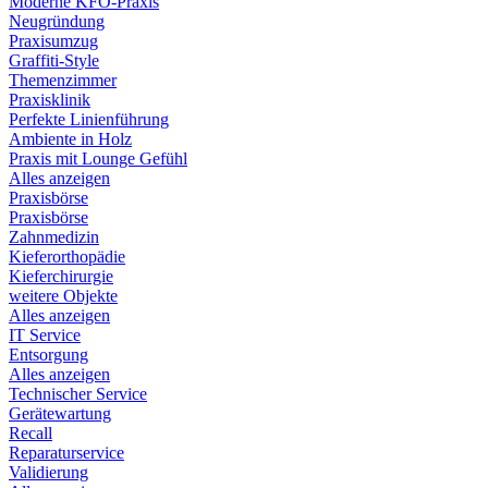
Moderne KFO-Praxis
Neugründung
Praxisumzug
Graffiti-Style
Themenzimmer
Praxisklinik
Perfekte Linienführung
Ambiente in Holz
Praxis mit Lounge Gefühl
Alles anzeigen
Praxisbörse
Praxisbörse
Zahnmedizin
Kieferorthopädie
Kieferchirurgie
weitere Objekte
Alles anzeigen
IT Service
Entsorgung
Alles anzeigen
Technischer Service
Gerätewartung
Recall
Reparaturservice
Validierung