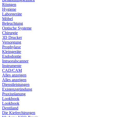
Röntgen
Hygiene
Laborgeräte
Möbel
Beleuchtung
Optische Systeme
Chirurgie
3D Drucker
Versorgung
Prophylaxe
Kleingeräte
Endodontie
Intraoralscanner
Instrumente
CAD/CAM
Alles anzeigen
Alles anzeigen
Dienstleistungen
Existenzgründung
Praxisplanung
Lookbook
Lookbook
Dentiland
Die Kieferchirurgen