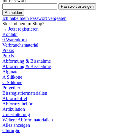
Ihr Passwort
Passwort anzeigen
Anmelden
Ich habe mein Passwort vergessen
Sie sind neu im Shop?
→ Jetzt registrieren
Kontakt
0
Warenkorb
Verbrauchsmaterial
Praxis
Praxis
Abformung & Bissnahme
Abformung & Bissnahme
Alginate
A Silikone
C Silikone
Polyether
Bissregistriermaterialien
Abformlöffel
Abformzubehör
Artikulation
Unterfütterung
Weitere Abformmaterialien
Alles anzeigen
Chirurgie