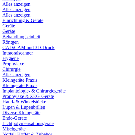
Alles anzeigen
Alles anzeigen
Alles anzeigen
Einrichtung & Geräte
Geräte
Geräte
Behandlungseinheit
Röntgen
CAD/CAM und 3D-Druck
Intraoralscanner
Hygiene
Prophylaxe
Chirurgie
Alles anzeigen
Kleingeräte Praxis
Kleingeräte Praxis
Implantologie- & Chirurgiegeräte
Prophylaxe & ZEG-Geräte
Hand- & Winkelstücke
Lupen & Lupenbrillen
Diverse Kleingeräte
Endo-Geräte
Lichtpolymerisationsgeräte
Mischgeräte
Notfall-Koffer & Zubehör