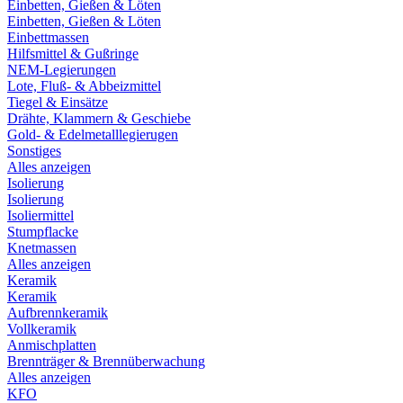
Einbetten, Gießen & Löten
Einbetten, Gießen & Löten
Einbettmassen
Hilfsmittel & Gußringe
NEM-Legierungen
Lote, Fluß- & Abbeizmittel
Tiegel & Einsätze
Drähte, Klammern & Geschiebe
Gold- & Edelmetalllegierugen
Sonstiges
Alles anzeigen
Isolierung
Isolierung
Isoliermittel
Stumpflacke
Knetmassen
Alles anzeigen
Keramik
Keramik
Aufbrennkeramik
Vollkeramik
Anmischplatten
Brennträger & Brennüberwachung
Alles anzeigen
KFO