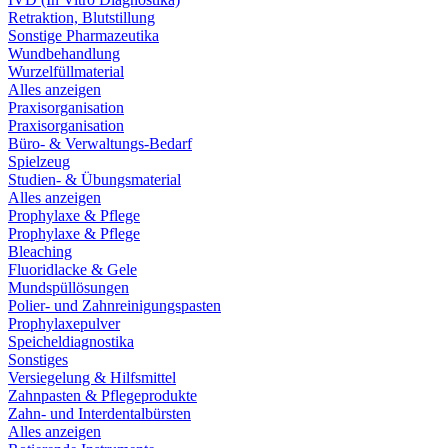
Retraktion, Blutstillung
Sonstige Pharmazeutika
Wundbehandlung
Wurzelfüllmaterial
Alles anzeigen
Praxisorganisation
Praxisorganisation
Büro- & Verwaltungs-Bedarf
Spielzeug
Studien- & Übungsmaterial
Alles anzeigen
Prophylaxe & Pflege
Prophylaxe & Pflege
Bleaching
Fluoridlacke & Gele
Mundspüllösungen
Polier- und Zahnreinigungspasten
Prophylaxepulver
Speicheldiagnostika
Sonstiges
Versiegelung & Hilfsmittel
Zahnpasten & Pflegeprodukte
Zahn- und Interdentalbürsten
Alles anzeigen