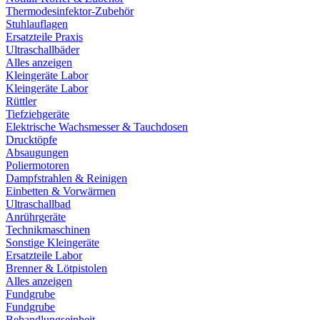
Thermodesinfektor-Zubehör
Stuhlauflagen
Ersatzteile Praxis
Ultraschallbäder
Alles anzeigen
Kleingeräte Labor
Kleingeräte Labor
Rüttler
Tiefziehgeräte
Elektrische Wachsmesser & Tauchdosen
Drucktöpfe
Absaugungen
Poliermotoren
Dampfstrahlen & Reinigen
Einbetten & Vorwärmen
Ultraschallbad
Anrührgeräte
Technikmaschinen
Sonstige Kleingeräte
Ersatzteile Labor
Brenner & Lötpistolen
Alles anzeigen
Fundgrube
Fundgrube
Behandlungseinheit