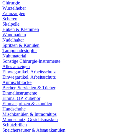
Chirurgie
Wurzelheber
Zahnzangen
Scheren
Skalpelle
Haken & Klemmen
Wundnadeln
Nadelhalter
Spritzen & Kanülen
Tamponadestopfer
Nahtmaterial
Sonstige Chirurgie-Instrumente
Alles anzeigen
Einwegartikel, Arbeitsschutz
Einwegartikel, Arbeitsschutz
Anmischblöcke
Becher, Servietten & Tücher
Einmalinstrumente
Einmal OP-Zubehör
Einmalspritzen & -kanülen
Handschuhe
Mischkanülen & Intraoraltips
Mundschutz, Gesichtsmasken
Schutzbrillen
Speichersauger & Absaugkanülen