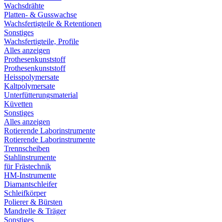
Wachsdrähte
Platten- & Gusswachse
Wachsfertigteile & Retentionen
Sonstiges
Wachsfertigteile, Profile
Alles anzeigen
Prothesenkunststoff
Prothesenkunststoff
Heisspolymersate
Kaltpolymersate
Unterfütterungsmaterial
Küvetten
Sonstiges
Alles anzeigen
Rotierende Laborinstrumente
Rotierende Laborinstrumente
Trennscheiben
Stahlinstrumente
für Frästechnik
HM-Instrumente
Diamantschleifer
Schleifkörper
Polierer & Bürsten
Mandrelle & Träger
Sonstiges