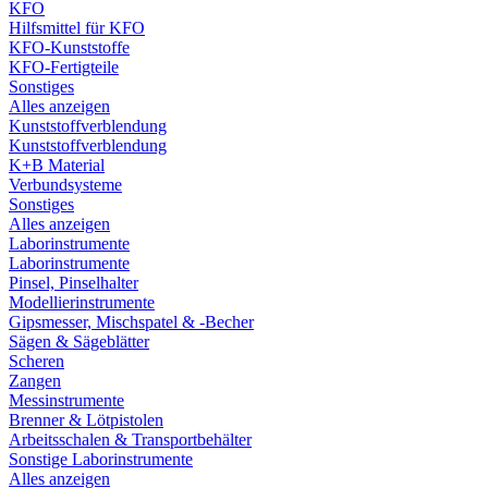
KFO
Hilfsmittel für KFO
KFO-Kunststoffe
KFO-Fertigteile
Sonstiges
Alles anzeigen
Kunststoffverblendung
Kunststoffverblendung
K+B Material
Verbundsysteme
Sonstiges
Alles anzeigen
Laborinstrumente
Laborinstrumente
Pinsel, Pinselhalter
Modellierinstrumente
Gipsmesser, Mischspatel & -Becher
Sägen & Sägeblätter
Scheren
Zangen
Messinstrumente
Brenner & Lötpistolen
Arbeitsschalen & Transportbehälter
Sonstige Laborinstrumente
Alles anzeigen