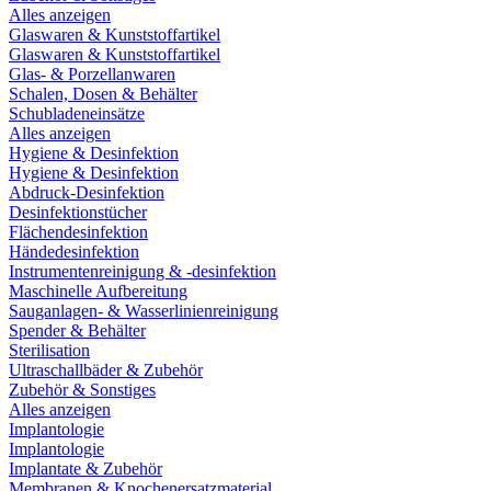
Alles anzeigen
Glaswaren & Kunststoffartikel
Glaswaren & Kunststoffartikel
Glas- & Porzellanwaren
Schalen, Dosen & Behälter
Schubladeneinsätze
Alles anzeigen
Hygiene & Desinfektion
Hygiene & Desinfektion
Abdruck-Desinfektion
Desinfektionstücher
Flächendesinfektion
Händedesinfektion
Instrumentenreinigung & -desinfektion
Maschinelle Aufbereitung
Sauganlagen- & Wasserlinienreinigung
Spender & Behälter
Sterilisation
Ultraschallbäder & Zubehör
Zubehör & Sonstiges
Alles anzeigen
Implantologie
Implantologie
Implantate & Zubehör
Membranen & Knochenersatzmaterial