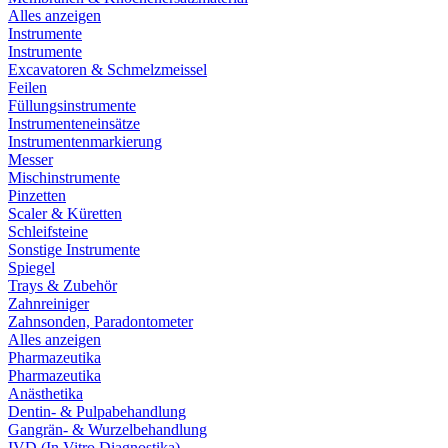
Alles anzeigen
Instrumente
Instrumente
Excavatoren & Schmelzmeissel
Feilen
Füllungsinstrumente
Instrumenteneinsätze
Instrumentenmarkierung
Messer
Mischinstrumente
Pinzetten
Scaler & Küretten
Schleifsteine
Sonstige Instrumente
Spiegel
Trays & Zubehör
Zahnreiniger
Zahnsonden, Paradontometer
Alles anzeigen
Pharmazeutika
Pharmazeutika
Anästhetika
Dentin- & Pulpabehandlung
Gangrän- & Wurzelbehandlung
IVD (In Vitro Diagnostika)