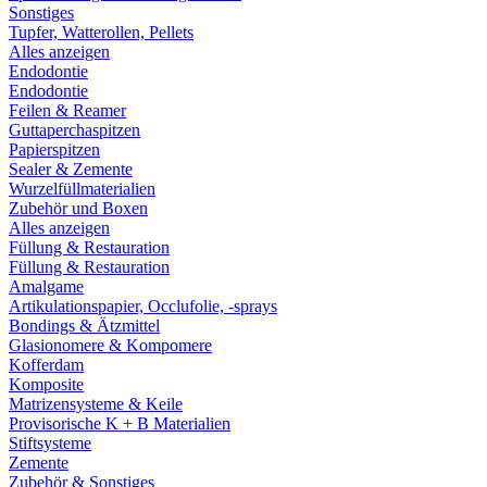
Sonstiges
Tupfer, Watterollen, Pellets
Alles anzeigen
Endodontie
Endodontie
Feilen & Reamer
Guttaperchaspitzen
Papierspitzen
Sealer & Zemente
Wurzelfüllmaterialien
Zubehör und Boxen
Alles anzeigen
Füllung & Restauration
Füllung & Restauration
Amalgame
Artikulationspapier, Occlufolie, -sprays
Bondings & Ätzmittel
Glasionomere & Kompomere
Kofferdam
Komposite
Matrizensysteme & Keile
Provisorische K + B Materialien
Stiftsysteme
Zemente
Zubehör & Sonstiges