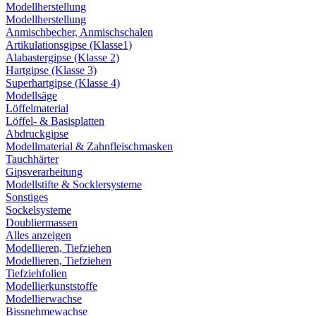
Modellherstellung
Modellherstellung
Anmischbecher, Anmischschalen
Artikulationsgipse (Klasse1)
Alabastergipse (Klasse 2)
Hartgipse (Klasse 3)
Superhartgipse (Klasse 4)
Modellsäge
Löffelmaterial
Löffel- & Basisplatten
Abdruckgipse
Modellmaterial & Zahnfleischmasken
Tauchhärter
Gipsverarbeitung
Modellstifte & Socklersysteme
Sonstiges
Sockelsysteme
Doubliermassen
Alles anzeigen
Modellieren, Tiefziehen
Modellieren, Tiefziehen
Tiefziehfolien
Modellierkunststoffe
Modellierwachse
Bissnehmewachse