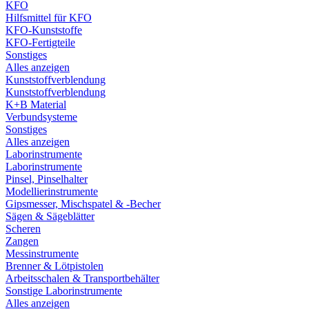
KFO
Hilfsmittel für KFO
KFO-Kunststoffe
KFO-Fertigteile
Sonstiges
Alles anzeigen
Kunststoffverblendung
Kunststoffverblendung
K+B Material
Verbundsysteme
Sonstiges
Alles anzeigen
Laborinstrumente
Laborinstrumente
Pinsel, Pinselhalter
Modellierinstrumente
Gipsmesser, Mischspatel & -Becher
Sägen & Sägeblätter
Scheren
Zangen
Messinstrumente
Brenner & Lötpistolen
Arbeitsschalen & Transportbehälter
Sonstige Laborinstrumente
Alles anzeigen