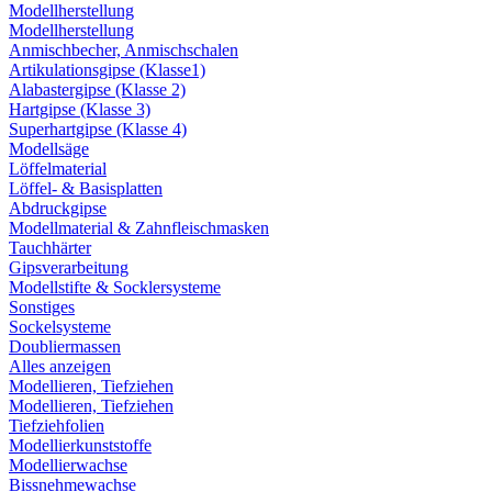
Modellherstellung
Modellherstellung
Anmischbecher, Anmischschalen
Artikulationsgipse (Klasse1)
Alabastergipse (Klasse 2)
Hartgipse (Klasse 3)
Superhartgipse (Klasse 4)
Modellsäge
Löffelmaterial
Löffel- & Basisplatten
Abdruckgipse
Modellmaterial & Zahnfleischmasken
Tauchhärter
Gipsverarbeitung
Modellstifte & Socklersysteme
Sonstiges
Sockelsysteme
Doubliermassen
Alles anzeigen
Modellieren, Tiefziehen
Modellieren, Tiefziehen
Tiefziehfolien
Modellierkunststoffe
Modellierwachse
Bissnehmewachse