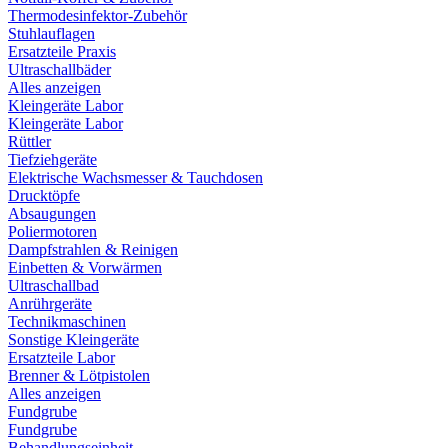
Thermodesinfektor-Zubehör
Stuhlauflagen
Ersatzteile Praxis
Ultraschallbäder
Alles anzeigen
Kleingeräte Labor
Kleingeräte Labor
Rüttler
Tiefziehgeräte
Elektrische Wachsmesser & Tauchdosen
Drucktöpfe
Absaugungen
Poliermotoren
Dampfstrahlen & Reinigen
Einbetten & Vorwärmen
Ultraschallbad
Anrührgeräte
Technikmaschinen
Sonstige Kleingeräte
Ersatzteile Labor
Brenner & Lötpistolen
Alles anzeigen
Fundgrube
Fundgrube
Behandlungseinheit