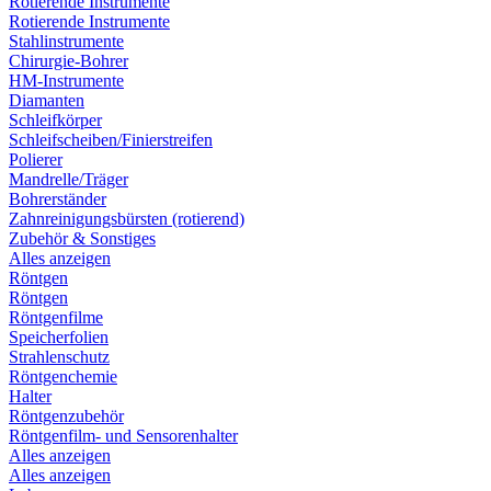
Rotierende Instrumente
Rotierende Instrumente
Stahlinstrumente
Chirurgie-Bohrer
HM-Instrumente
Diamanten
Schleifkörper
Schleifscheiben/Finierstreifen
Polierer
Mandrelle/Träger
Bohrerständer
Zahnreinigungsbürsten (rotierend)
Zubehör & Sonstiges
Alles anzeigen
Röntgen
Röntgen
Röntgenfilme
Speicherfolien
Strahlenschutz
Röntgenchemie
Halter
Röntgenzubehör
Röntgenfilm- und Sensorenhalter
Alles anzeigen
Alles anzeigen