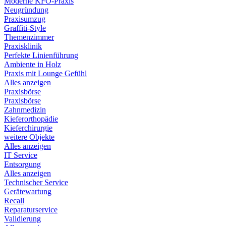
Moderne KFO-Praxis
Neugründung
Praxisumzug
Graffiti-Style
Themenzimmer
Praxisklinik
Perfekte Linienführung
Ambiente in Holz
Praxis mit Lounge Gefühl
Alles anzeigen
Praxisbörse
Praxisbörse
Zahnmedizin
Kieferorthopädie
Kieferchirurgie
weitere Objekte
Alles anzeigen
IT Service
Entsorgung
Alles anzeigen
Technischer Service
Gerätewartung
Recall
Reparaturservice
Validierung