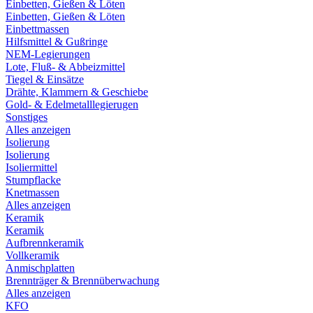
Einbetten, Gießen & Löten
Einbetten, Gießen & Löten
Einbettmassen
Hilfsmittel & Gußringe
NEM-Legierungen
Lote, Fluß- & Abbeizmittel
Tiegel & Einsätze
Drähte, Klammern & Geschiebe
Gold- & Edelmetalllegierugen
Sonstiges
Alles anzeigen
Isolierung
Isolierung
Isoliermittel
Stumpflacke
Knetmassen
Alles anzeigen
Keramik
Keramik
Aufbrennkeramik
Vollkeramik
Anmischplatten
Brennträger & Brennüberwachung
Alles anzeigen
KFO