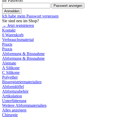
Ihr Passwort
Passwort anzeigen
Anmelden
Ich habe mein Passwort vergessen
Sie sind neu im Shop?
→ Jetzt registrieren
Kontakt
0
Warenkorb
Verbrauchsmaterial
Praxis
Praxis
Abformung & Bissnahme
Abformung & Bissnahme
Alginate
A Silikone
C Silikone
Polyether
Bissregistriermaterialien
Abformlöffel
Abformzubehör
Artikulation
Unterfütterung
Weitere Abformmaterialien
Alles anzeigen
Chirurgie