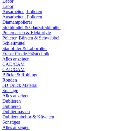
Labor
Labor
Ausarbeiten, Polieren
Ausarbeiten, Polieren
Diamantpolierer
Strahlmittel & Glanzstrahlmittel
Polierpasten & Elektrolyte
Polierer, Bürsten & Schwabbel
Schleifmittel
Staubfilter & Laborfilter
Fräser für die Frästechnik
Alles anzeigen
CAD/CAM
CAD/CAM
Blöcke & Rohlinge
Ronden
3D Druck Material
Sonstige
Alles anzeigen
Dublieren
Dublieren
Dubliermassen
Dublierzubehör & Küvetten
Sonstiges
Alles anzeigen