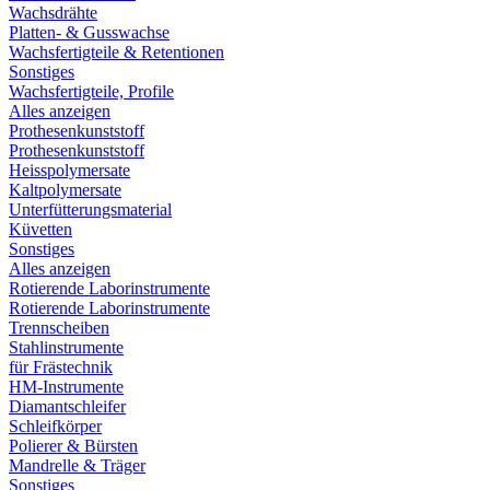
Wachsdrähte
Platten- & Gusswachse
Wachsfertigteile & Retentionen
Sonstiges
Wachsfertigteile, Profile
Alles anzeigen
Prothesenkunststoff
Prothesenkunststoff
Heisspolymersate
Kaltpolymersate
Unterfütterungsmaterial
Küvetten
Sonstiges
Alles anzeigen
Rotierende Laborinstrumente
Rotierende Laborinstrumente
Trennscheiben
Stahlinstrumente
für Frästechnik
HM-Instrumente
Diamantschleifer
Schleifkörper
Polierer & Bürsten
Mandrelle & Träger
Sonstiges