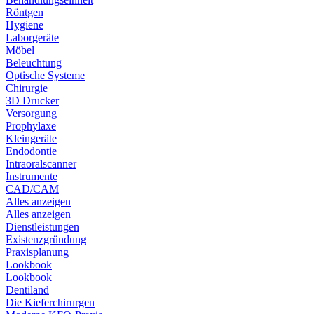
Röntgen
Hygiene
Laborgeräte
Möbel
Beleuchtung
Optische Systeme
Chirurgie
3D Drucker
Versorgung
Prophylaxe
Kleingeräte
Endodontie
Intraoralscanner
Instrumente
CAD/CAM
Alles anzeigen
Alles anzeigen
Dienstleistungen
Existenzgründung
Praxisplanung
Lookbook
Lookbook
Dentiland
Die Kieferchirurgen