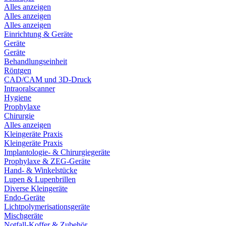
Alles anzeigen
Alles anzeigen
Alles anzeigen
Einrichtung & Geräte
Geräte
Geräte
Behandlungseinheit
Röntgen
CAD/CAM und 3D-Druck
Intraoralscanner
Hygiene
Prophylaxe
Chirurgie
Alles anzeigen
Kleingeräte Praxis
Kleingeräte Praxis
Implantologie- & Chirurgiegeräte
Prophylaxe & ZEG-Geräte
Hand- & Winkelstücke
Lupen & Lupenbrillen
Diverse Kleingeräte
Endo-Geräte
Lichtpolymerisationsgeräte
Mischgeräte
Notfall-Koffer & Zubehör