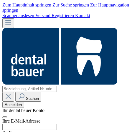
Zum Hauptinhalt springen
Zur Suche springen
Zur Hauptnavigation
springen
Scanner auslesen
Versand
Registrieren
Kontakt
Suchen
Anmelden
Ihr dental bauer Konto
Ihre E-Mail-Adresse