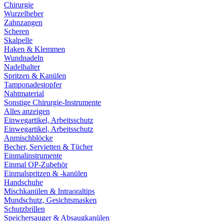
Chirurgie
Wurzelheber
Zahnzangen
Scheren
Skalpelle
Haken & Klemmen
Wundnadeln
Nadelhalter
Spritzen & Kanülen
Tamponadestopfer
Nahtmaterial
Sonstige Chirurgie-Instrumente
Alles anzeigen
Einwegartikel, Arbeitsschutz
Einwegartikel, Arbeitsschutz
Anmischblöcke
Becher, Servietten & Tücher
Einmalinstrumente
Einmal OP-Zubehör
Einmalspritzen & -kanülen
Handschuhe
Mischkanülen & Intraoraltips
Mundschutz, Gesichtsmasken
Schutzbrillen
Speichersauger & Absaugkanülen