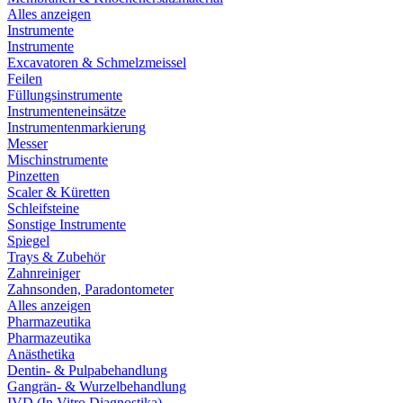
Alles anzeigen
Instrumente
Instrumente
Excavatoren & Schmelzmeissel
Feilen
Füllungsinstrumente
Instrumenteneinsätze
Instrumentenmarkierung
Messer
Mischinstrumente
Pinzetten
Scaler & Küretten
Schleifsteine
Sonstige Instrumente
Spiegel
Trays & Zubehör
Zahnreiniger
Zahnsonden, Paradontometer
Alles anzeigen
Pharmazeutika
Pharmazeutika
Anästhetika
Dentin- & Pulpabehandlung
Gangrän- & Wurzelbehandlung
IVD (In Vitro Diagnostika)