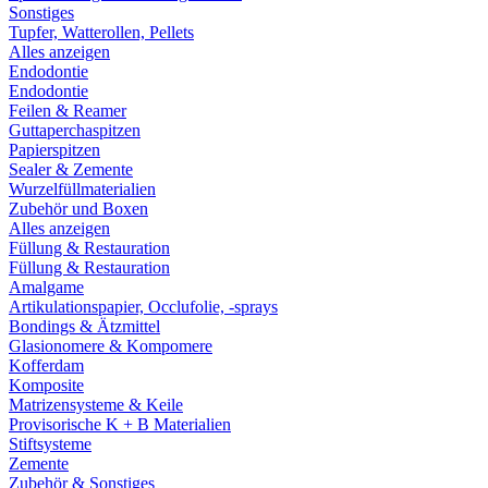
Sonstiges
Tupfer, Watterollen, Pellets
Alles anzeigen
Endodontie
Endodontie
Feilen & Reamer
Guttaperchaspitzen
Papierspitzen
Sealer & Zemente
Wurzelfüllmaterialien
Zubehör und Boxen
Alles anzeigen
Füllung & Restauration
Füllung & Restauration
Amalgame
Artikulationspapier, Occlufolie, -sprays
Bondings & Ätzmittel
Glasionomere & Kompomere
Kofferdam
Komposite
Matrizensysteme & Keile
Provisorische K + B Materialien
Stiftsysteme
Zemente
Zubehör & Sonstiges