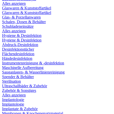
Alles anzeigen
Glaswaren & Kunststoffartikel
Glaswaren & Kunststoffartikel
Glas- & Porzellanwaren
Schalen, Dosen & Behälter
Schubladeneinsätze
Alles anzeigen
Hygiene & Desinfektion
Hygiene & Desinfektion
Abdruck-Desinfektion
Desinfektionstücher
Flächendesinfektion
Händedesinfektion
Instrumentenreinigung & -desinfektion
Maschinelle Aufbereitung
Sauganlagen- & Wasserlinienreinigung
Spender & Behälter
Sterilisation
Ultraschallbäder & Zubehör
Zubehör & Sonstiges
Alles anzeigen
Implantologie
Implantologie
Implantate & Zubehör
Membranen & Knochenersatzmaterial