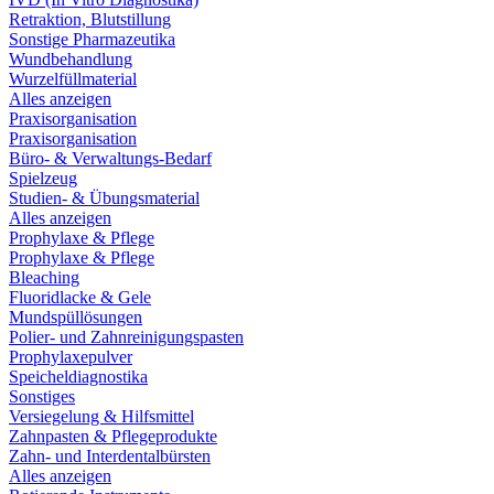
Retraktion, Blutstillung
Sonstige Pharmazeutika
Wundbehandlung
Wurzelfüllmaterial
Alles anzeigen
Praxisorganisation
Praxisorganisation
Büro- & Verwaltungs-Bedarf
Spielzeug
Studien- & Übungsmaterial
Alles anzeigen
Prophylaxe & Pflege
Prophylaxe & Pflege
Bleaching
Fluoridlacke & Gele
Mundspüllösungen
Polier- und Zahnreinigungspasten
Prophylaxepulver
Speicheldiagnostika
Sonstiges
Versiegelung & Hilfsmittel
Zahnpasten & Pflegeprodukte
Zahn- und Interdentalbürsten
Alles anzeigen