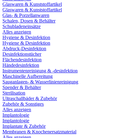
Glaswaren & Kunststoffartikel
Glaswaren & Kunststoffartikel
Glas- & Porzellanwaren
Schalen, Dosen & Behälter
Schubladeneinsätze
Alles anzeigen
Hygiene & Desinfektion
Hygiene & Desinfektion
Abdruck-Desinfektion
Desinfektionstücher
Flächendesinfektion
Händedesinfektion
Instrumentenreinigung & -desinfektion
Maschinelle Aufbereitung
Sauganlagen- & Wasserlinienreinigung
Spender & Behälter
Sterilisation
Ultraschallbäder & Zubehör
Zubehör & Sonstiges
Alles anzeigen
Implantologie
Implantologie
Implantate & Zubehör
Membranen & Knochenersatzmaterial
Alles anzeigen