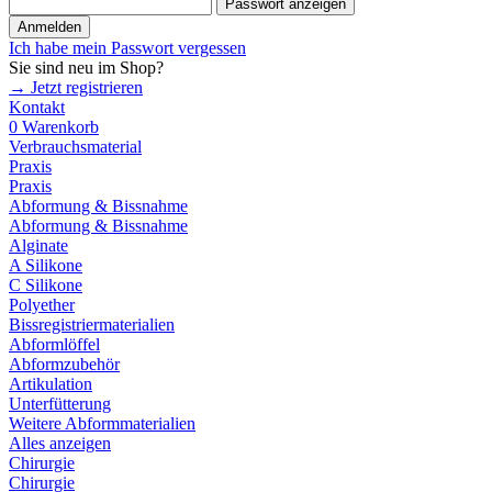
Passwort anzeigen
Anmelden
Ich habe mein Passwort vergessen
Sie sind neu im Shop?
→ Jetzt registrieren
Kontakt
0
Warenkorb
Verbrauchsmaterial
Praxis
Praxis
Abformung & Bissnahme
Abformung & Bissnahme
Alginate
A Silikone
C Silikone
Polyether
Bissregistriermaterialien
Abformlöffel
Abformzubehör
Artikulation
Unterfütterung
Weitere Abformmaterialien
Alles anzeigen
Chirurgie
Chirurgie