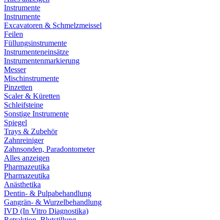
Instrumente
Instrumente
Excavatoren & Schmelzmeissel
Feilen
Füllungsinstrumente
Instrumenteneinsätze
Instrumentenmarkierung
Messer
Mischinstrumente
Pinzetten
Scaler & Küretten
Schleifsteine
Sonstige Instrumente
Spiegel
Trays & Zubehör
Zahnreiniger
Zahnsonden, Paradontometer
Alles anzeigen
Pharmazeutika
Pharmazeutika
Anästhetika
Dentin- & Pulpabehandlung
Gangrän- & Wurzelbehandlung
IVD (In Vitro Diagnostika)
Retraktion, Blutstillung