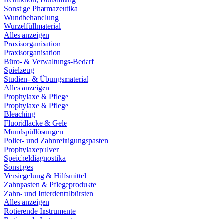
Sonstige Pharmazeutika
Wundbehandlung
Wurzelfüllmaterial
Alles anzeigen
Praxisorganisation
Praxisorganisation
Büro- & Verwaltungs-Bedarf
Spielzeug
Studien- & Übungsmaterial
Alles anzeigen
Prophylaxe & Pflege
Prophylaxe & Pflege
Bleaching
Fluoridlacke & Gele
Mundspüllösungen
Polier- und Zahnreinigungspasten
Prophylaxepulver
Speicheldiagnostika
Sonstiges
Versiegelung & Hilfsmittel
Zahnpasten & Pflegeprodukte
Zahn- und Interdentalbürsten
Alles anzeigen
Rotierende Instrumente