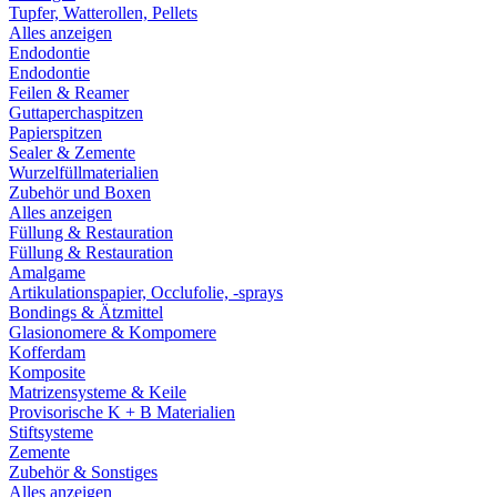
Tupfer, Watterollen, Pellets
Alles anzeigen
Endodontie
Endodontie
Feilen & Reamer
Guttaperchaspitzen
Papierspitzen
Sealer & Zemente
Wurzelfüllmaterialien
Zubehör und Boxen
Alles anzeigen
Füllung & Restauration
Füllung & Restauration
Amalgame
Artikulationspapier, Occlufolie, -sprays
Bondings & Ätzmittel
Glasionomere & Kompomere
Kofferdam
Komposite
Matrizensysteme & Keile
Provisorische K + B Materialien
Stiftsysteme
Zemente
Zubehör & Sonstiges
Alles anzeigen