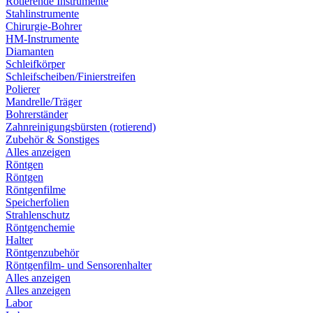
Rotierende Instrumente
Stahlinstrumente
Chirurgie-Bohrer
HM-Instrumente
Diamanten
Schleifkörper
Schleifscheiben/Finierstreifen
Polierer
Mandrelle/Träger
Bohrerständer
Zahnreinigungsbürsten (rotierend)
Zubehör & Sonstiges
Alles anzeigen
Röntgen
Röntgen
Röntgenfilme
Speicherfolien
Strahlenschutz
Röntgenchemie
Halter
Röntgenzubehör
Röntgenfilm- und Sensorenhalter
Alles anzeigen
Alles anzeigen
Labor