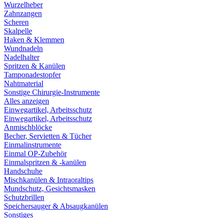
Wurzelheber
Zahnzangen
Scheren
Skalpelle
Haken & Klemmen
Wundnadeln
Nadelhalter
Spritzen & Kanülen
Tamponadestopfer
Nahtmaterial
Sonstige Chirurgie-Instrumente
Alles anzeigen
Einwegartikel, Arbeitsschutz
Einwegartikel, Arbeitsschutz
Anmischblöcke
Becher, Servietten & Tücher
Einmalinstrumente
Einmal OP-Zubehör
Einmalspritzen & -kanülen
Handschuhe
Mischkanülen & Intraoraltips
Mundschutz, Gesichtsmasken
Schutzbrillen
Speichersauger & Absaugkanülen
Sonstiges