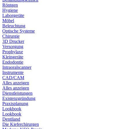
Röntgen
Hygiene
Laborgeräte
Möbel
Beleuchtung
Optische Systeme
Chirurgie
3D Drucker
Versorgung
Prophylaxe
Kleingeräte
Endodontie
Intraoralscanner
Instrumente
CAD/CAM
Alles anzeigen
Alles anzeigen
Dienstleistungen
Existenzgründung
Praxisplanung
Lookbook
Lookbook
Dentiland
Die Kieferchirurgen