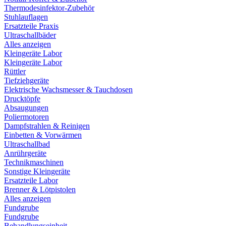
Thermodesinfektor-Zubehör
Stuhlauflagen
Ersatzteile Praxis
Ultraschallbäder
Alles anzeigen
Kleingeräte Labor
Kleingeräte Labor
Rüttler
Tiefziehgeräte
Elektrische Wachsmesser & Tauchdosen
Drucktöpfe
Absaugungen
Poliermotoren
Dampfstrahlen & Reinigen
Einbetten & Vorwärmen
Ultraschallbad
Anrührgeräte
Technikmaschinen
Sonstige Kleingeräte
Ersatzteile Labor
Brenner & Lötpistolen
Alles anzeigen
Fundgrube
Fundgrube
Behandlungseinheit