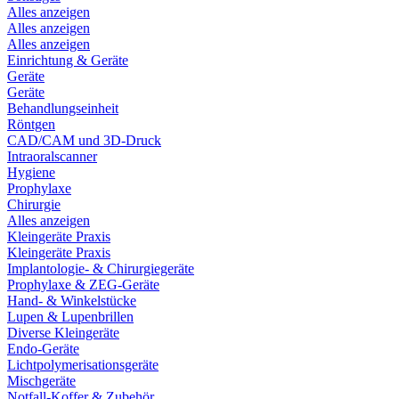
Alles anzeigen
Alles anzeigen
Alles anzeigen
Einrichtung & Geräte
Geräte
Geräte
Behandlungseinheit
Röntgen
CAD/CAM und 3D-Druck
Intraoralscanner
Hygiene
Prophylaxe
Chirurgie
Alles anzeigen
Kleingeräte Praxis
Kleingeräte Praxis
Implantologie- & Chirurgiegeräte
Prophylaxe & ZEG-Geräte
Hand- & Winkelstücke
Lupen & Lupenbrillen
Diverse Kleingeräte
Endo-Geräte
Lichtpolymerisationsgeräte
Mischgeräte
Notfall-Koffer & Zubehör