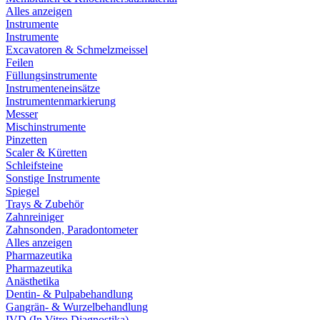
Alles anzeigen
Instrumente
Instrumente
Excavatoren & Schmelzmeissel
Feilen
Füllungsinstrumente
Instrumenteneinsätze
Instrumentenmarkierung
Messer
Mischinstrumente
Pinzetten
Scaler & Küretten
Schleifsteine
Sonstige Instrumente
Spiegel
Trays & Zubehör
Zahnreiniger
Zahnsonden, Paradontometer
Alles anzeigen
Pharmazeutika
Pharmazeutika
Anästhetika
Dentin- & Pulpabehandlung
Gangrän- & Wurzelbehandlung
IVD (In Vitro Diagnostika)