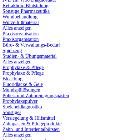
Retraktion, Blutstillung
Sonstige Pharmazeutika
Wundbehandlung
Wurzelfüllmaterial
Alles anzeigen
Praxisorganisation
Praxisorganisation
Büro- & Verwaltungs-Bedarf
Spielzeug
Studien- & Übungsmaterial
Alles anzeigen
Prophylaxe & Pflege
Prophylaxe & Pflege
Bleaching
Fluoridlacke & Gele
Mundspüllösungen
Polier- und Zahnreinigungspasten
Prophylaxepulver
Speicheldiagnostika
Sonstiges
Versiegelung & Hilfsmittel
Zahnpasten & Pflegeprodukte
Zahn- und Interdentalbürsten
Alles anzeigen