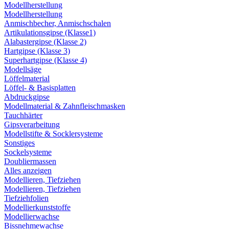
Modellherstellung
Modellherstellung
Anmischbecher, Anmischschalen
Artikulationsgipse (Klasse1)
Alabastergipse (Klasse 2)
Hartgipse (Klasse 3)
Superhartgipse (Klasse 4)
Modellsäge
Löffelmaterial
Löffel- & Basisplatten
Abdruckgipse
Modellmaterial & Zahnfleischmasken
Tauchhärter
Gipsverarbeitung
Modellstifte & Socklersysteme
Sonstiges
Sockelsysteme
Doubliermassen
Alles anzeigen
Modellieren, Tiefziehen
Modellieren, Tiefziehen
Tiefziehfolien
Modellierkunststoffe
Modellierwachse
Bissnehmewachse