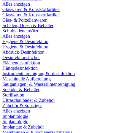
Alles anzeigen
Glaswaren & Kunststoffartikel
Glaswaren & Kunststoffartikel
Glas- & Porzellanwaren
Schalen, Dosen & Behälter
Schubladeneinsätze
Alles anzeigen
Hygiene & Desinfektion
Hygiene & Desinfektion
Abdruck-Desinfektion
Desinfektionstücher
Flächendesinfektion
Händedesinfektion
Instrumentenreinigung & -desinfektion
Maschinelle Aufbereitung
Sauganlagen- & Wasserlinienreinigung
Spender & Behälter
Sterilisation
Ultraschallbäder & Zubehör
Zubehör & Sonstiges
Alles anzeigen
Implantologie
Implantologie
Implantate & Zubehör
Membranen & Knochenersatzmaterial