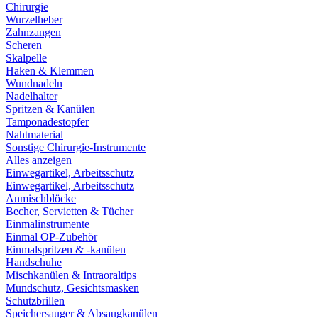
Chirurgie
Wurzelheber
Zahnzangen
Scheren
Skalpelle
Haken & Klemmen
Wundnadeln
Nadelhalter
Spritzen & Kanülen
Tamponadestopfer
Nahtmaterial
Sonstige Chirurgie-Instrumente
Alles anzeigen
Einwegartikel, Arbeitsschutz
Einwegartikel, Arbeitsschutz
Anmischblöcke
Becher, Servietten & Tücher
Einmalinstrumente
Einmal OP-Zubehör
Einmalspritzen & -kanülen
Handschuhe
Mischkanülen & Intraoraltips
Mundschutz, Gesichtsmasken
Schutzbrillen
Speichersauger & Absaugkanülen