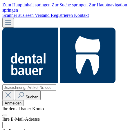
Zum Hauptinhalt springen
Zur Suche springen
Zur Hauptnavigation
springen
Scanner auslesen
Versand
Registrieren
Kontakt
Suchen
Anmelden
Ihr dental bauer Konto
Ihre E-Mail-Adresse