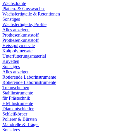
Wachsdrähte
Platten- & Gusswachse
Wachsfertigteile & Retentionen
Sonstiges
Wachsfertigteile, Profile
Alles anzeigen
Prothesenkunststoff
Prothesenkunststoff
Heisspolymersate
Kaltpolymersate
Unterfütterungsmaterial
Küvetten
Sonstiges
Alles anzeigen
Rotierende Laborinstrumente
Rotierende Laborinstrumente
Trennscheiben
Stahlinstrumente
für Frästechnik
HM-Instrumente
Diamantschleifer
Schleifkörper
Polierer & Bürsten
Mandrelle & Träger
Sonstiges