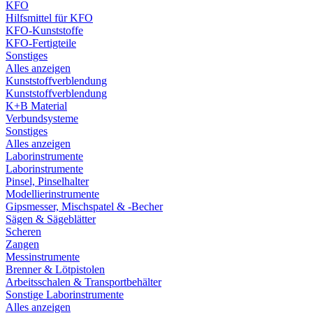
KFO
Hilfsmittel für KFO
KFO-Kunststoffe
KFO-Fertigteile
Sonstiges
Alles anzeigen
Kunststoffverblendung
Kunststoffverblendung
K+B Material
Verbundsysteme
Sonstiges
Alles anzeigen
Laborinstrumente
Laborinstrumente
Pinsel, Pinselhalter
Modellierinstrumente
Gipsmesser, Mischspatel & -Becher
Sägen & Sägeblätter
Scheren
Zangen
Messinstrumente
Brenner & Lötpistolen
Arbeitsschalen & Transportbehälter
Sonstige Laborinstrumente
Alles anzeigen