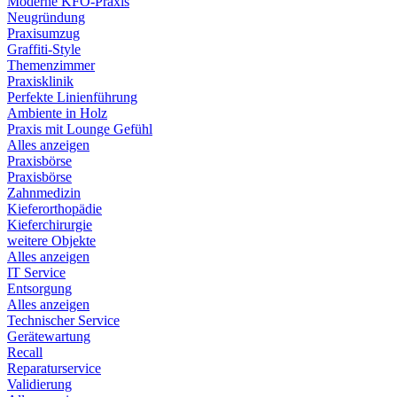
Moderne KFO-Praxis
Neugründung
Praxisumzug
Graffiti-Style
Themenzimmer
Praxisklinik
Perfekte Linienführung
Ambiente in Holz
Praxis mit Lounge Gefühl
Alles anzeigen
Praxisbörse
Praxisbörse
Zahnmedizin
Kieferorthopädie
Kieferchirurgie
weitere Objekte
Alles anzeigen
IT Service
Entsorgung
Alles anzeigen
Technischer Service
Gerätewartung
Recall
Reparaturservice
Validierung