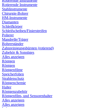
Rotierende Instrumente
Rotierende Instrumente
Stahlinstrumente
Chirurgie-Bohrer
HM-Instrumente
Diamanten
Schleifkörper
Schleifscheiben/Finierstreifen
Polierer
Mandrelle/Träger
Bohrerständer
Zahnreinigungsbürsten (rotierend)
Zubehör & Sonstiges
Alles anzeigen
Röntgen
Röntgen
Röntgenfilme
Speicherfolien
Strahlenschutz
Röntgenchemie
Halter
Röntgenzubehör
Röntgenfilm- und Sensorenhalter
Alles anzeigen
Alles anzeigen