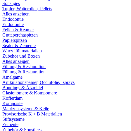
Sonstiges
Tupfer, Watterollen, Pellets
Alles anzeigen
Endodontie
Endodontie
Feilen & Reamer
Guttaperchaspitzen
Papierspitzen
Sealer & Zemente
Wurzelfüllmaterialien
Zubehör und Boxen
Alles anzeigen
Füllung & Restauration
Füllung & Restauration
Amalgame
Artikulationspapier, Occlufolie, -sprays
Bondings & Ätzmittel
Glasionomere & Kompomere
Kofferdam
Komposite
Matrizensysteme & Keile
Provisorische K + B Materialien
Stiftsysteme
Zemente
Zubehör & Sonstiges