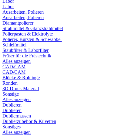
Labor
Labor
Ausarbeiten, Polieren
Ausarbeiten, Polieren
Diamantpolierer
Strahlmittel & Glanzstrahlmittel
Polierpasten & Elektrolyte
Polierer, Bürsten & Schwabbel
Schleifmittel
Staubfilter & Laborfilter
Fräser für die Frästechnik
Alles anzeigen
CAD/CAM
CAD/CAM
Blöcke & Rohlinge
Ronden
3D Druck Material
Sonstige
Alles anzeigen
Dublieren
Dublieren
Dubliermassen
Dublierzubehör & Küvetten
Sonstiges
Alles anzeigen