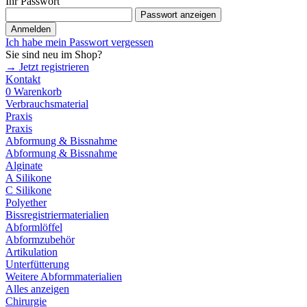
Ihr Passwort
Passwort anzeigen
Anmelden
Ich habe mein Passwort vergessen
Sie sind neu im Shop?
→ Jetzt registrieren
Kontakt
0
Warenkorb
Verbrauchsmaterial
Praxis
Praxis
Abformung & Bissnahme
Abformung & Bissnahme
Alginate
A Silikone
C Silikone
Polyether
Bissregistriermaterialien
Abformlöffel
Abformzubehör
Artikulation
Unterfütterung
Weitere Abformmaterialien
Alles anzeigen
Chirurgie