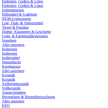
Einbetten, Gießen & Löten
Einbetten, Gießen & Löten
Einbettmassen
Hilfsmittel & Gußringe
NEM-Legierungen
Lote, Fluß- & Abbeizmittel
Tiegel & Einsätze
Drähte, Klammern & Geschiebe
Gold- & Edelmetalllegierugen
Sonstiges
Alles anzeigen
Isolierung
Isolierung
Isoliermittel
Stumpflacke
Knetmassen
Alles anzeigen
Keramik
Keramik
Aufbrennkeramik
Vollkeramik
Anmischplatten
Brennträger & Brennüberwachung
Alles anzeigen
KFO