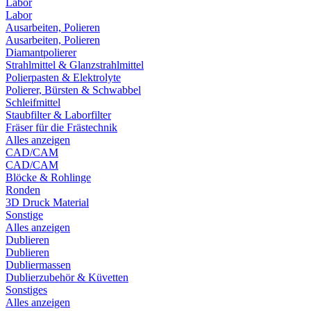
Labor
Labor
Ausarbeiten, Polieren
Ausarbeiten, Polieren
Diamantpolierer
Strahlmittel & Glanzstrahlmittel
Polierpasten & Elektrolyte
Polierer, Bürsten & Schwabbel
Schleifmittel
Staubfilter & Laborfilter
Fräser für die Frästechnik
Alles anzeigen
CAD/CAM
CAD/CAM
Blöcke & Rohlinge
Ronden
3D Druck Material
Sonstige
Alles anzeigen
Dublieren
Dublieren
Dubliermassen
Dublierzubehör & Küvetten
Sonstiges
Alles anzeigen