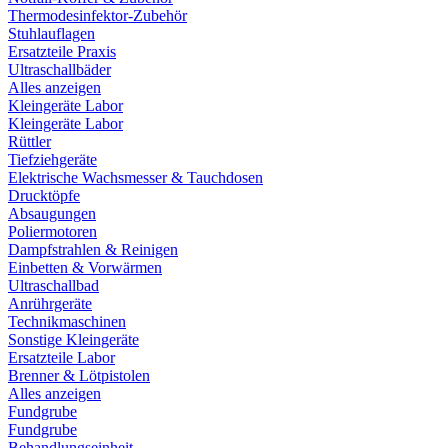
Thermodesinfektor-Zubehör
Stuhlauflagen
Ersatzteile Praxis
Ultraschallbäder
Alles anzeigen
Kleingeräte Labor
Kleingeräte Labor
Rüttler
Tiefziehgeräte
Elektrische Wachsmesser & Tauchdosen
Drucktöpfe
Absaugungen
Poliermotoren
Dampfstrahlen & Reinigen
Einbetten & Vorwärmen
Ultraschallbad
Anrührgeräte
Technikmaschinen
Sonstige Kleingeräte
Ersatzteile Labor
Brenner & Lötpistolen
Alles anzeigen
Fundgrube
Fundgrube
Behandlungseinheit