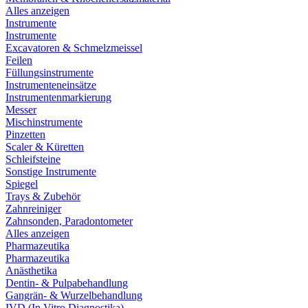
Alles anzeigen
Instrumente
Instrumente
Excavatoren & Schmelzmeissel
Feilen
Füllungsinstrumente
Instrumenteneinsätze
Instrumentenmarkierung
Messer
Mischinstrumente
Pinzetten
Scaler & Küretten
Schleifsteine
Sonstige Instrumente
Spiegel
Trays & Zubehör
Zahnreiniger
Zahnsonden, Paradontometer
Alles anzeigen
Pharmazeutika
Pharmazeutika
Anästhetika
Dentin- & Pulpabehandlung
Gangrän- & Wurzelbehandlung
IVD (In Vitro Diagnostika)