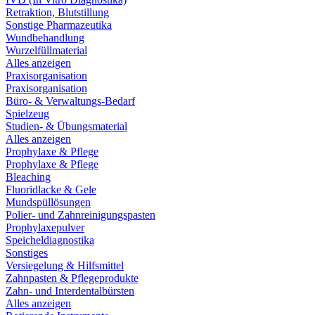
Retraktion, Blutstillung
Sonstige Pharmazeutika
Wundbehandlung
Wurzelfüllmaterial
Alles anzeigen
Praxisorganisation
Praxisorganisation
Büro- & Verwaltungs-Bedarf
Spielzeug
Studien- & Übungsmaterial
Alles anzeigen
Prophylaxe & Pflege
Prophylaxe & Pflege
Bleaching
Fluoridlacke & Gele
Mundspüllösungen
Polier- und Zahnreinigungspasten
Prophylaxepulver
Speicheldiagnostika
Sonstiges
Versiegelung & Hilfsmittel
Zahnpasten & Pflegeprodukte
Zahn- und Interdentalbürsten
Alles anzeigen