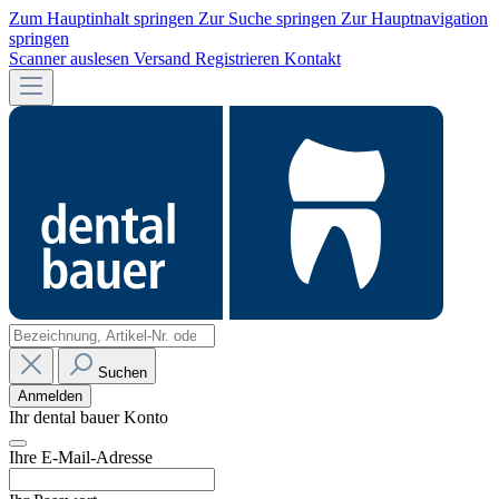
Zum Hauptinhalt springen
Zur Suche springen
Zur Hauptnavigation
springen
Scanner auslesen
Versand
Registrieren
Kontakt
Suchen
Anmelden
Ihr dental bauer Konto
Ihre E-Mail-Adresse