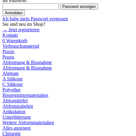
Ihr Passwort
Passwort anzeigen
Anmelden
Ich habe mein Passwort vergessen
Sie sind neu im Shop?
→ Jetzt registrieren
Kontakt
0
Warenkorb
Verbrauchsmaterial
Praxis
Praxis
Abformung & Bissnahme
Abformung & Bissnahme
Alginate
A Silikone
C Silikone
Polyether
Bissregistriermaterialien
Abformlöffel
Abformzubehör
Artikulation
Unterfütterung
Weitere Abformmaterialien
Alles anzeigen
Chirurgie