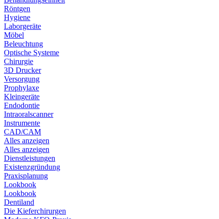
Röntgen
Hygiene
Laborgeräte
Möbel
Beleuchtung
Optische Systeme
Chirurgie
3D Drucker
Versorgung
Prophylaxe
Kleingeräte
Endodontie
Intraoralscanner
Instrumente
CAD/CAM
Alles anzeigen
Alles anzeigen
Dienstleistungen
Existenzgründung
Praxisplanung
Lookbook
Lookbook
Dentiland
Die Kieferchirurgen