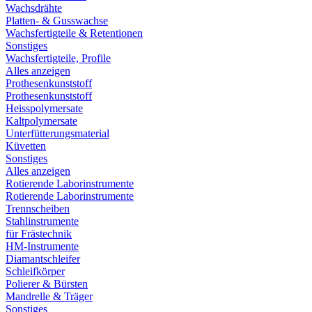
Wachsdrähte
Platten- & Gusswachse
Wachsfertigteile & Retentionen
Sonstiges
Wachsfertigteile, Profile
Alles anzeigen
Prothesenkunststoff
Prothesenkunststoff
Heisspolymersate
Kaltpolymersate
Unterfütterungsmaterial
Küvetten
Sonstiges
Alles anzeigen
Rotierende Laborinstrumente
Rotierende Laborinstrumente
Trennscheiben
Stahlinstrumente
für Frästechnik
HM-Instrumente
Diamantschleifer
Schleifkörper
Polierer & Bürsten
Mandrelle & Träger
Sonstiges