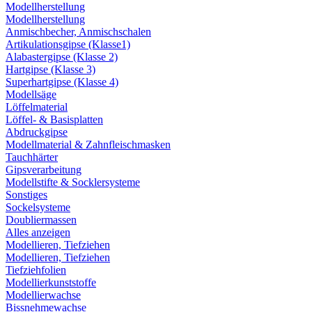
Modellherstellung
Modellherstellung
Anmischbecher, Anmischschalen
Artikulationsgipse (Klasse1)
Alabastergipse (Klasse 2)
Hartgipse (Klasse 3)
Superhartgipse (Klasse 4)
Modellsäge
Löffelmaterial
Löffel- & Basisplatten
Abdruckgipse
Modellmaterial & Zahnfleischmasken
Tauchhärter
Gipsverarbeitung
Modellstifte & Socklersysteme
Sonstiges
Sockelsysteme
Doubliermassen
Alles anzeigen
Modellieren, Tiefziehen
Modellieren, Tiefziehen
Tiefziehfolien
Modellierkunststoffe
Modellierwachse
Bissnehmewachse