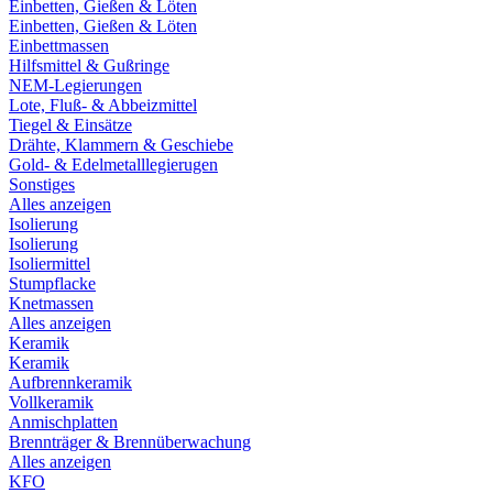
Einbetten, Gießen & Löten
Einbetten, Gießen & Löten
Einbettmassen
Hilfsmittel & Gußringe
NEM-Legierungen
Lote, Fluß- & Abbeizmittel
Tiegel & Einsätze
Drähte, Klammern & Geschiebe
Gold- & Edelmetalllegierugen
Sonstiges
Alles anzeigen
Isolierung
Isolierung
Isoliermittel
Stumpflacke
Knetmassen
Alles anzeigen
Keramik
Keramik
Aufbrennkeramik
Vollkeramik
Anmischplatten
Brennträger & Brennüberwachung
Alles anzeigen
KFO