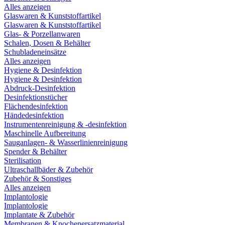
Alles anzeigen
Glaswaren & Kunststoffartikel
Glaswaren & Kunststoffartikel
Glas- & Porzellanwaren
Schalen, Dosen & Behälter
Schubladeneinsätze
Alles anzeigen
Hygiene & Desinfektion
Hygiene & Desinfektion
Abdruck-Desinfektion
Desinfektionstücher
Flächendesinfektion
Händedesinfektion
Instrumentenreinigung & -desinfektion
Maschinelle Aufbereitung
Sauganlagen- & Wasserlinienreinigung
Spender & Behälter
Sterilisation
Ultraschallbäder & Zubehör
Zubehör & Sonstiges
Alles anzeigen
Implantologie
Implantologie
Implantate & Zubehör
Membranen & Knochenersatzmaterial