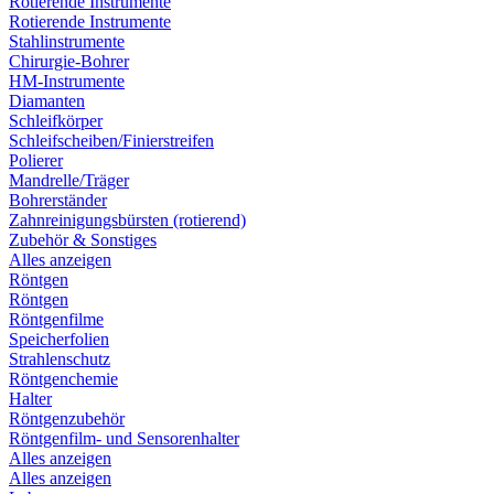
Rotierende Instrumente
Rotierende Instrumente
Stahlinstrumente
Chirurgie-Bohrer
HM-Instrumente
Diamanten
Schleifkörper
Schleifscheiben/Finierstreifen
Polierer
Mandrelle/Träger
Bohrerständer
Zahnreinigungsbürsten (rotierend)
Zubehör & Sonstiges
Alles anzeigen
Röntgen
Röntgen
Röntgenfilme
Speicherfolien
Strahlenschutz
Röntgenchemie
Halter
Röntgenzubehör
Röntgenfilm- und Sensorenhalter
Alles anzeigen
Alles anzeigen