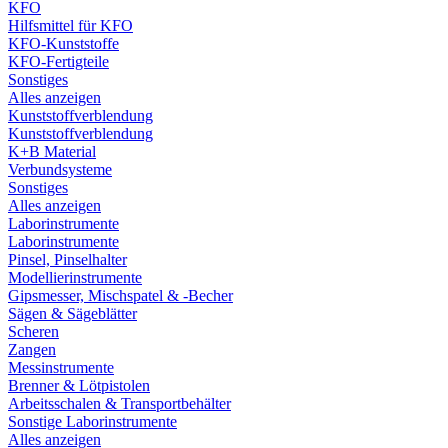
KFO
Hilfsmittel für KFO
KFO-Kunststoffe
KFO-Fertigteile
Sonstiges
Alles anzeigen
Kunststoffverblendung
Kunststoffverblendung
K+B Material
Verbundsysteme
Sonstiges
Alles anzeigen
Laborinstrumente
Laborinstrumente
Pinsel, Pinselhalter
Modellierinstrumente
Gipsmesser, Mischspatel & -Becher
Sägen & Sägeblätter
Scheren
Zangen
Messinstrumente
Brenner & Lötpistolen
Arbeitsschalen & Transportbehälter
Sonstige Laborinstrumente
Alles anzeigen