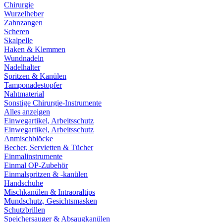
Chirurgie
Wurzelheber
Zahnzangen
Scheren
Skalpelle
Haken & Klemmen
Wundnadeln
Nadelhalter
Spritzen & Kanülen
Tamponadestopfer
Nahtmaterial
Sonstige Chirurgie-Instrumente
Alles anzeigen
Einwegartikel, Arbeitsschutz
Einwegartikel, Arbeitsschutz
Anmischblöcke
Becher, Servietten & Tücher
Einmalinstrumente
Einmal OP-Zubehör
Einmalspritzen & -kanülen
Handschuhe
Mischkanülen & Intraoraltips
Mundschutz, Gesichtsmasken
Schutzbrillen
Speichersauger & Absaugkanülen