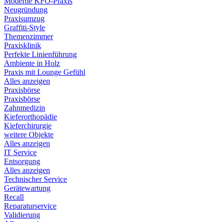
Moderne KFO-Praxis
Neugründung
Praxisumzug
Graffiti-Style
Themenzimmer
Praxisklinik
Perfekte Linienführung
Ambiente in Holz
Praxis mit Lounge Gefühl
Alles anzeigen
Praxisbörse
Praxisbörse
Zahnmedizin
Kieferorthopädie
Kieferchirurgie
weitere Objekte
Alles anzeigen
IT Service
Entsorgung
Alles anzeigen
Technischer Service
Gerätewartung
Recall
Reparaturservice
Validierung