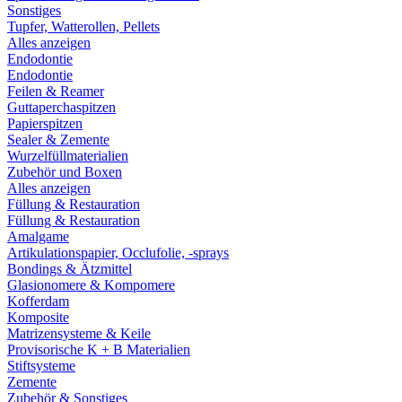
Sonstiges
Tupfer, Watterollen, Pellets
Alles anzeigen
Endodontie
Endodontie
Feilen & Reamer
Guttaperchaspitzen
Papierspitzen
Sealer & Zemente
Wurzelfüllmaterialien
Zubehör und Boxen
Alles anzeigen
Füllung & Restauration
Füllung & Restauration
Amalgame
Artikulationspapier, Occlufolie, -sprays
Bondings & Ätzmittel
Glasionomere & Kompomere
Kofferdam
Komposite
Matrizensysteme & Keile
Provisorische K + B Materialien
Stiftsysteme
Zemente
Zubehör & Sonstiges