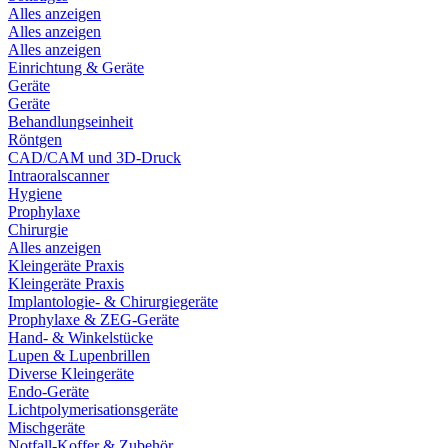
Alles anzeigen
Alles anzeigen
Alles anzeigen
Einrichtung & Geräte
Geräte
Geräte
Behandlungseinheit
Röntgen
CAD/CAM und 3D-Druck
Intraoralscanner
Hygiene
Prophylaxe
Chirurgie
Alles anzeigen
Kleingeräte Praxis
Kleingeräte Praxis
Implantologie- & Chirurgiegeräte
Prophylaxe & ZEG-Geräte
Hand- & Winkelstücke
Lupen & Lupenbrillen
Diverse Kleingeräte
Endo-Geräte
Lichtpolymerisationsgeräte
Mischgeräte
Notfall-Koffer & Zubehör