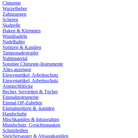
Chirurgie
Wurzelheber
Zahnzangen
Scheren
Skalpelle
Haken & Klemmen
Wundnadeln
Nadelhalter
Spritzen & Kanülen
Tamponadestopfer
Nahtmaterial
Sonstige Chirurgie-Instrumente
Alles anzeigen
Einwegartikel, Arbeitsschutz
Einwegartikel, Arbeitsschutz
Anmischblöcke
Becher, Servietten & Tücher
Einmalinstrumente
Einmal OP-Zubehör
Einmalspritzen & -kanülen
Handschuhe
Mischkanülen & Intraoraltips
Mundschutz, Gesichtsmasken
Schutzbrillen
Speichersauger & Absaugkanülen