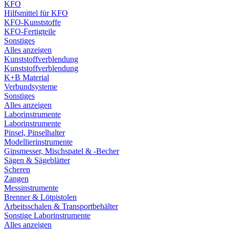
KFO
Hilfsmittel für KFO
KFO-Kunststoffe
KFO-Fertigteile
Sonstiges
Alles anzeigen
Kunststoffverblendung
Kunststoffverblendung
K+B Material
Verbundsysteme
Sonstiges
Alles anzeigen
Laborinstrumente
Laborinstrumente
Pinsel, Pinselhalter
Modellierinstrumente
Gipsmesser, Mischspatel & -Becher
Sägen & Sägeblätter
Scheren
Zangen
Messinstrumente
Brenner & Lötpistolen
Arbeitsschalen & Transportbehälter
Sonstige Laborinstrumente
Alles anzeigen