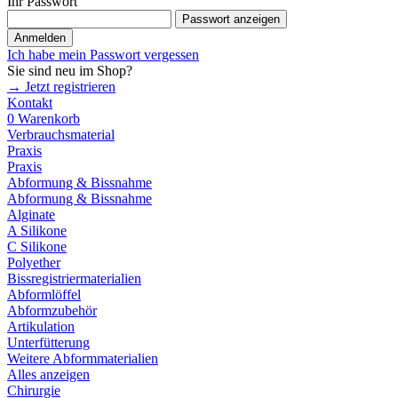
Ihr Passwort
Passwort anzeigen
Anmelden
Ich habe mein Passwort vergessen
Sie sind neu im Shop?
→ Jetzt registrieren
Kontakt
0
Warenkorb
Verbrauchsmaterial
Praxis
Praxis
Abformung & Bissnahme
Abformung & Bissnahme
Alginate
A Silikone
C Silikone
Polyether
Bissregistriermaterialien
Abformlöffel
Abformzubehör
Artikulation
Unterfütterung
Weitere Abformmaterialien
Alles anzeigen
Chirurgie