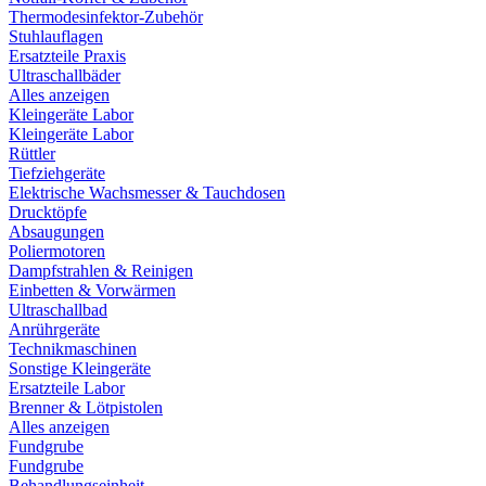
Thermodesinfektor-Zubehör
Stuhlauflagen
Ersatzteile Praxis
Ultraschallbäder
Alles anzeigen
Kleingeräte Labor
Kleingeräte Labor
Rüttler
Tiefziehgeräte
Elektrische Wachsmesser & Tauchdosen
Drucktöpfe
Absaugungen
Poliermotoren
Dampfstrahlen & Reinigen
Einbetten & Vorwärmen
Ultraschallbad
Anrührgeräte
Technikmaschinen
Sonstige Kleingeräte
Ersatzteile Labor
Brenner & Lötpistolen
Alles anzeigen
Fundgrube
Fundgrube
Behandlungseinheit