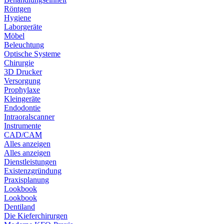
Röntgen
Hygiene
Laborgeräte
Möbel
Beleuchtung
Optische Systeme
Chirurgie
3D Drucker
Versorgung
Prophylaxe
Kleingeräte
Endodontie
Intraoralscanner
Instrumente
CAD/CAM
Alles anzeigen
Alles anzeigen
Dienstleistungen
Existenzgründung
Praxisplanung
Lookbook
Lookbook
Dentiland
Die Kieferchirurgen