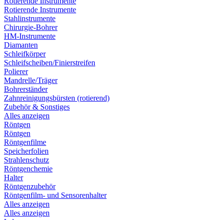
Rotierende Instrumente
Rotierende Instrumente
Stahlinstrumente
Chirurgie-Bohrer
HM-Instrumente
Diamanten
Schleifkörper
Schleifscheiben/Finierstreifen
Polierer
Mandrelle/Träger
Bohrerständer
Zahnreinigungsbürsten (rotierend)
Zubehör & Sonstiges
Alles anzeigen
Röntgen
Röntgen
Röntgenfilme
Speicherfolien
Strahlenschutz
Röntgenchemie
Halter
Röntgenzubehör
Röntgenfilm- und Sensorenhalter
Alles anzeigen
Alles anzeigen