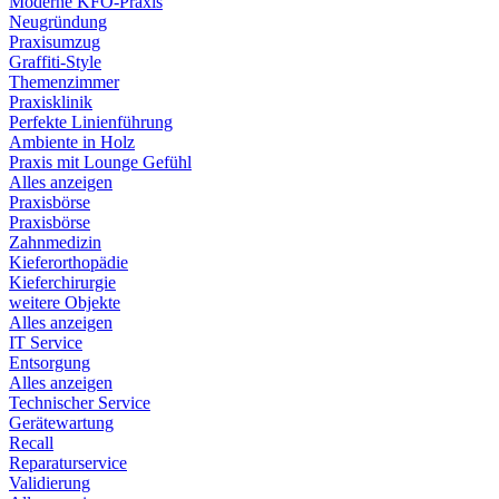
Moderne KFO-Praxis
Neugründung
Praxisumzug
Graffiti-Style
Themenzimmer
Praxisklinik
Perfekte Linienführung
Ambiente in Holz
Praxis mit Lounge Gefühl
Alles anzeigen
Praxisbörse
Praxisbörse
Zahnmedizin
Kieferorthopädie
Kieferchirurgie
weitere Objekte
Alles anzeigen
IT Service
Entsorgung
Alles anzeigen
Technischer Service
Gerätewartung
Recall
Reparaturservice
Validierung