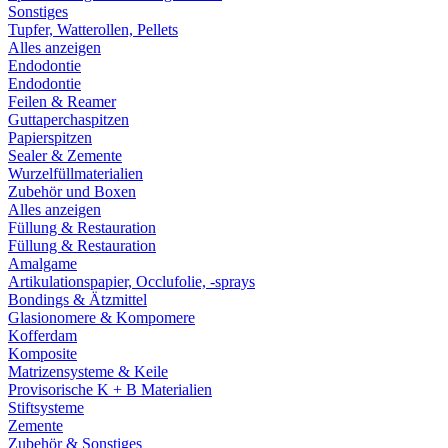
Sonstiges
Tupfer, Watterollen, Pellets
Alles anzeigen
Endodontie
Endodontie
Feilen & Reamer
Guttaperchaspitzen
Papierspitzen
Sealer & Zemente
Wurzelfüllmaterialien
Zubehör und Boxen
Alles anzeigen
Füllung & Restauration
Füllung & Restauration
Amalgame
Artikulationspapier, Occlufolie, -sprays
Bondings & Ätzmittel
Glasionomere & Kompomere
Kofferdam
Komposite
Matrizensysteme & Keile
Provisorische K + B Materialien
Stiftsysteme
Zemente
Zubehör & Sonstiges