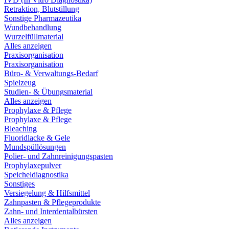
Retraktion, Blutstillung
Sonstige Pharmazeutika
Wundbehandlung
Wurzelfüllmaterial
Alles anzeigen
Praxisorganisation
Praxisorganisation
Büro- & Verwaltungs-Bedarf
Spielzeug
Studien- & Übungsmaterial
Alles anzeigen
Prophylaxe & Pflege
Prophylaxe & Pflege
Bleaching
Fluoridlacke & Gele
Mundspüllösungen
Polier- und Zahnreinigungspasten
Prophylaxepulver
Speicheldiagnostika
Sonstiges
Versiegelung & Hilfsmittel
Zahnpasten & Pflegeprodukte
Zahn- und Interdentalbürsten
Alles anzeigen