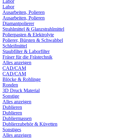
Labor
Labor
Ausarbeiten, Polieren
Ausarbeiten, Polieren
Diamantpolierer
Strahlmittel & Glanzstrahlmittel
Polierpasten & Elektrolyte
Polierer, Bürsten & Schwabbel
Schleifmittel
Staubfilter & Laborfilter
Fräser für die Frästechnik
Alles anzeigen
CAD/CAM
CAD/CAM
Blöcke & Rohlinge
Ronden
3D Druck Material
Sonstige
Alles anzeigen
Dublieren
Dublieren
Dubliermassen
Dublierzubehör & Küvetten
Sonstiges
Alles anzeigen