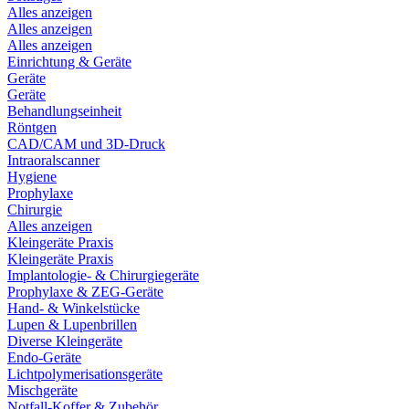
Alles anzeigen
Alles anzeigen
Alles anzeigen
Einrichtung & Geräte
Geräte
Geräte
Behandlungseinheit
Röntgen
CAD/CAM und 3D-Druck
Intraoralscanner
Hygiene
Prophylaxe
Chirurgie
Alles anzeigen
Kleingeräte Praxis
Kleingeräte Praxis
Implantologie- & Chirurgiegeräte
Prophylaxe & ZEG-Geräte
Hand- & Winkelstücke
Lupen & Lupenbrillen
Diverse Kleingeräte
Endo-Geräte
Lichtpolymerisationsgeräte
Mischgeräte
Notfall-Koffer & Zubehör