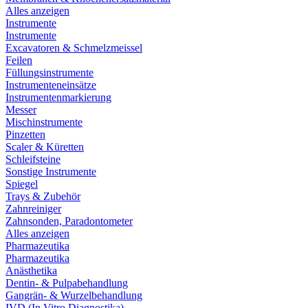
Alles anzeigen
Instrumente
Instrumente
Excavatoren & Schmelzmeissel
Feilen
Füllungsinstrumente
Instrumenteneinsätze
Instrumentenmarkierung
Messer
Mischinstrumente
Pinzetten
Scaler & Küretten
Schleifsteine
Sonstige Instrumente
Spiegel
Trays & Zubehör
Zahnreiniger
Zahnsonden, Paradontometer
Alles anzeigen
Pharmazeutika
Pharmazeutika
Anästhetika
Dentin- & Pulpabehandlung
Gangrän- & Wurzelbehandlung
IVD (In Vitro Diagnostika)