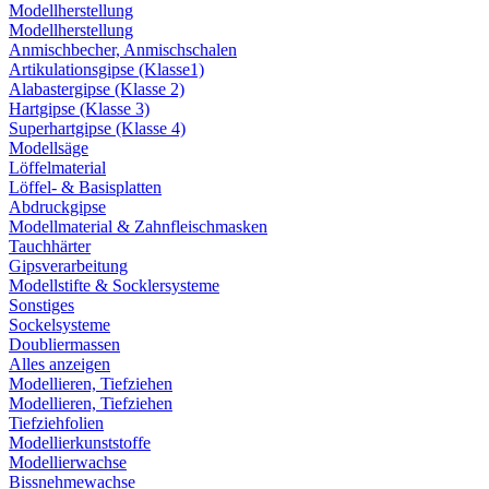
Modellherstellung
Modellherstellung
Anmischbecher, Anmischschalen
Artikulationsgipse (Klasse1)
Alabastergipse (Klasse 2)
Hartgipse (Klasse 3)
Superhartgipse (Klasse 4)
Modellsäge
Löffelmaterial
Löffel- & Basisplatten
Abdruckgipse
Modellmaterial & Zahnfleischmasken
Tauchhärter
Gipsverarbeitung
Modellstifte & Socklersysteme
Sonstiges
Sockelsysteme
Doubliermassen
Alles anzeigen
Modellieren, Tiefziehen
Modellieren, Tiefziehen
Tiefziehfolien
Modellierkunststoffe
Modellierwachse
Bissnehmewachse