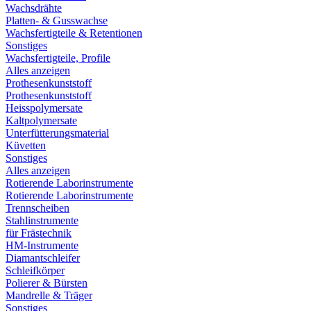
Wachsdrähte
Platten- & Gusswachse
Wachsfertigteile & Retentionen
Sonstiges
Wachsfertigteile, Profile
Alles anzeigen
Prothesenkunststoff
Prothesenkunststoff
Heisspolymersate
Kaltpolymersate
Unterfütterungsmaterial
Küvetten
Sonstiges
Alles anzeigen
Rotierende Laborinstrumente
Rotierende Laborinstrumente
Trennscheiben
Stahlinstrumente
für Frästechnik
HM-Instrumente
Diamantschleifer
Schleifkörper
Polierer & Bürsten
Mandrelle & Träger
Sonstiges