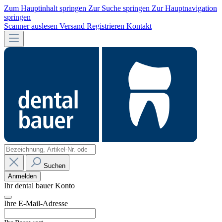
Zum Hauptinhalt springen
Zur Suche springen
Zur Hauptnavigation
springen
Scanner auslesen
Versand
Registrieren
Kontakt
Suchen
Anmelden
Ihr dental bauer Konto
Ihre E-Mail-Adresse