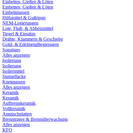
Einbetten, Gießen & Löten
Einbetten, Gießen & Löten
Einbettmassen
Hilfsmittel & Gußringe
NEM-Legierungen
Lote, Fluß- & Abbeizmittel
Tiegel & Einsätze
Drähte, Klammern & Geschiebe
Gold- & Edelmetalllegierugen
Sonstiges
Alles anzeigen
Isolierung
Isolierung
Isoliermittel
Stumpflacke
Knetmassen
Alles anzeigen
Keramik
Keramik
Aufbrennkeramik
Vollkeramik
Anmischplatten
Brennträger & Brennüberwachung
Alles anzeigen
KFO