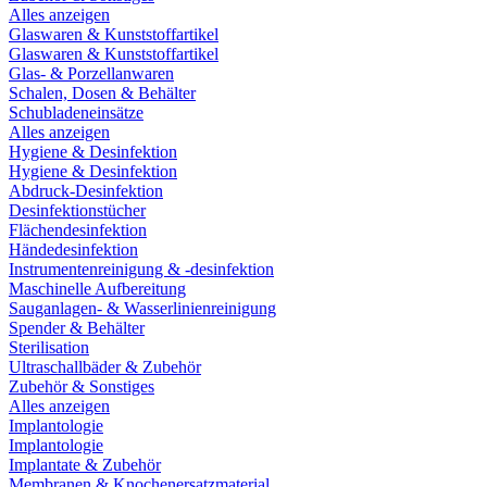
Alles anzeigen
Glaswaren & Kunststoffartikel
Glaswaren & Kunststoffartikel
Glas- & Porzellanwaren
Schalen, Dosen & Behälter
Schubladeneinsätze
Alles anzeigen
Hygiene & Desinfektion
Hygiene & Desinfektion
Abdruck-Desinfektion
Desinfektionstücher
Flächendesinfektion
Händedesinfektion
Instrumentenreinigung & -desinfektion
Maschinelle Aufbereitung
Sauganlagen- & Wasserlinienreinigung
Spender & Behälter
Sterilisation
Ultraschallbäder & Zubehör
Zubehör & Sonstiges
Alles anzeigen
Implantologie
Implantologie
Implantate & Zubehör
Membranen & Knochenersatzmaterial