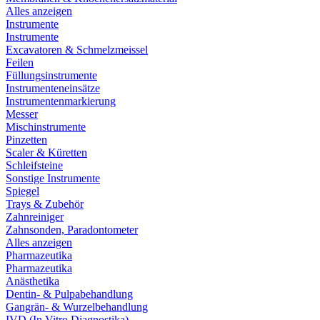
Alles anzeigen
Instrumente
Instrumente
Excavatoren & Schmelzmeissel
Feilen
Füllungsinstrumente
Instrumenteneinsätze
Instrumentenmarkierung
Messer
Mischinstrumente
Pinzetten
Scaler & Küretten
Schleifsteine
Sonstige Instrumente
Spiegel
Trays & Zubehör
Zahnreiniger
Zahnsonden, Paradontometer
Alles anzeigen
Pharmazeutika
Pharmazeutika
Anästhetika
Dentin- & Pulpabehandlung
Gangrän- & Wurzelbehandlung
IVD (In Vitro Diagnostika)