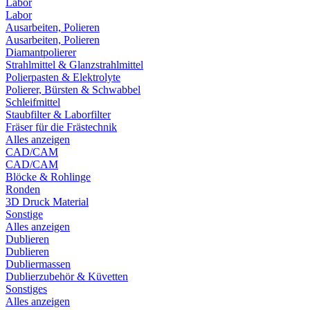
Labor
Labor
Ausarbeiten, Polieren
Ausarbeiten, Polieren
Diamantpolierer
Strahlmittel & Glanzstrahlmittel
Polierpasten & Elektrolyte
Polierer, Bürsten & Schwabbel
Schleifmittel
Staubfilter & Laborfilter
Fräser für die Frästechnik
Alles anzeigen
CAD/CAM
CAD/CAM
Blöcke & Rohlinge
Ronden
3D Druck Material
Sonstige
Alles anzeigen
Dublieren
Dublieren
Dubliermassen
Dublierzubehör & Küvetten
Sonstiges
Alles anzeigen