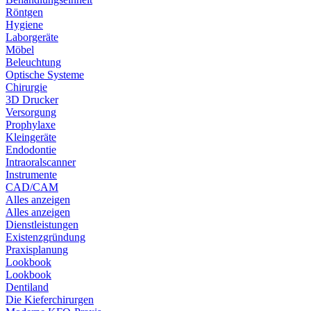
Röntgen
Hygiene
Laborgeräte
Möbel
Beleuchtung
Optische Systeme
Chirurgie
3D Drucker
Versorgung
Prophylaxe
Kleingeräte
Endodontie
Intraoralscanner
Instrumente
CAD/CAM
Alles anzeigen
Alles anzeigen
Dienstleistungen
Existenzgründung
Praxisplanung
Lookbook
Lookbook
Dentiland
Die Kieferchirurgen