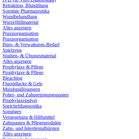
Retraktion, Blutstillung
Sonstige Pharmazeutika
Wundbehandlung
Wurzelfüllmaterial
Alles anzeigen
Praxisorganisation
Praxisorganisation
Büro- & Verwaltungs-Bedarf
Spielzeug
Studien- & Übungsmaterial
Alles anzeigen
Prophylaxe & Pflege
Prophylaxe & Pflege
Bleaching
Fluoridlacke & Gele
Mundspüllösungen
Polier- und Zahnreinigungspasten
Prophylaxepulver
Speicheldiagnostika
Sonstiges
Versiegelung & Hilfsmittel
Zahnpasten & Pflegeprodukte
Zahn- und Interdentalbürsten
Alles anzeigen