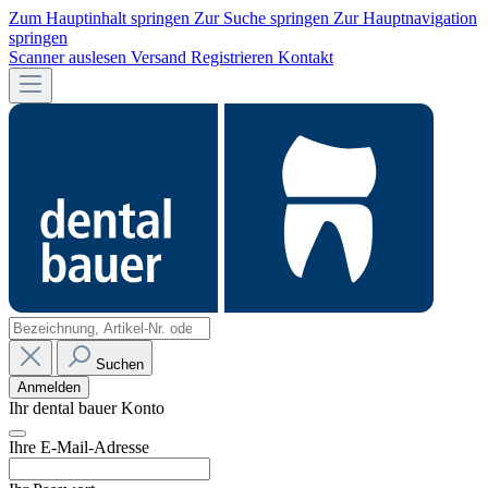
Zum Hauptinhalt springen
Zur Suche springen
Zur Hauptnavigation
springen
Scanner auslesen
Versand
Registrieren
Kontakt
Suchen
Anmelden
Ihr dental bauer Konto
Ihre E-Mail-Adresse