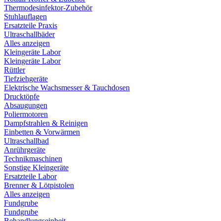
Thermodesinfektor-Zubehör
Stuhlauflagen
Ersatzteile Praxis
Ultraschallbäder
Alles anzeigen
Kleingeräte Labor
Kleingeräte Labor
Rüttler
Tiefziehgeräte
Elektrische Wachsmesser & Tauchdosen
Drucktöpfe
Absaugungen
Poliermotoren
Dampfstrahlen & Reinigen
Einbetten & Vorwärmen
Ultraschallbad
Anrührgeräte
Technikmaschinen
Sonstige Kleingeräte
Ersatzteile Labor
Brenner & Lötpistolen
Alles anzeigen
Fundgrube
Fundgrube
Behandlungseinheit