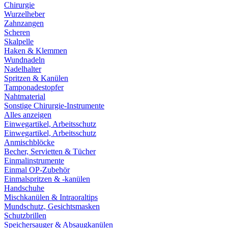
Chirurgie
Wurzelheber
Zahnzangen
Scheren
Skalpelle
Haken & Klemmen
Wundnadeln
Nadelhalter
Spritzen & Kanülen
Tamponadestopfer
Nahtmaterial
Sonstige Chirurgie-Instrumente
Alles anzeigen
Einwegartikel, Arbeitsschutz
Einwegartikel, Arbeitsschutz
Anmischblöcke
Becher, Servietten & Tücher
Einmalinstrumente
Einmal OP-Zubehör
Einmalspritzen & -kanülen
Handschuhe
Mischkanülen & Intraoraltips
Mundschutz, Gesichtsmasken
Schutzbrillen
Speichersauger & Absaugkanülen