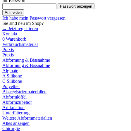
Ihr Passwort
Passwort anzeigen
Anmelden
Ich habe mein Passwort vergessen
Sie sind neu im Shop?
→ Jetzt registrieren
Kontakt
0
Warenkorb
Verbrauchsmaterial
Praxis
Praxis
Abformung & Bissnahme
Abformung & Bissnahme
Alginate
A Silikone
C Silikone
Polyether
Bissregistriermaterialien
Abformlöffel
Abformzubehör
Artikulation
Unterfütterung
Weitere Abformmaterialien
Alles anzeigen
Chirurgie