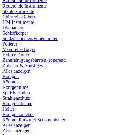
Rotierende Instrumente
Rotierende Instrumente
Stahlinstrumente
Chirurgie-Bohrer
HM-Instrumente
Diamanten
Schleifkörper
Schleifscheiben/Finierstreifen
Polierer
Mandrelle/Träger
Bohrerständer
Zahnreinigungsbürsten (rotierend)
Zubehör & Sonstiges
Alles anzeigen
Röntgen
Röntgen
Röntgenfilme
Speicherfolien
Strahlenschutz
Röntgenchemie
Halter
Röntgenzubehör
Röntgenfilm- und Sensorenhalter
Alles anzeigen
Alles anzeigen