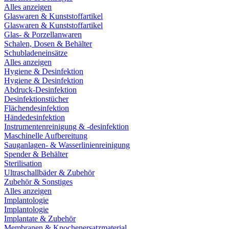
Alles anzeigen
Glaswaren & Kunststoffartikel
Glaswaren & Kunststoffartikel
Glas- & Porzellanwaren
Schalen, Dosen & Behälter
Schubladeneinsätze
Alles anzeigen
Hygiene & Desinfektion
Hygiene & Desinfektion
Abdruck-Desinfektion
Desinfektionstücher
Flächendesinfektion
Händedesinfektion
Instrumentenreinigung & -desinfektion
Maschinelle Aufbereitung
Sauganlagen- & Wasserlinienreinigung
Spender & Behälter
Sterilisation
Ultraschallbäder & Zubehör
Zubehör & Sonstiges
Alles anzeigen
Implantologie
Implantologie
Implantate & Zubehör
Membranen & Knochenersatzmaterial