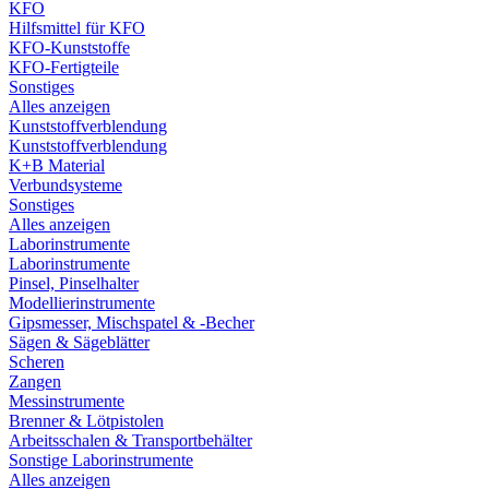
KFO
Hilfsmittel für KFO
KFO-Kunststoffe
KFO-Fertigteile
Sonstiges
Alles anzeigen
Kunststoffverblendung
Kunststoffverblendung
K+B Material
Verbundsysteme
Sonstiges
Alles anzeigen
Laborinstrumente
Laborinstrumente
Pinsel, Pinselhalter
Modellierinstrumente
Gipsmesser, Mischspatel & -Becher
Sägen & Sägeblätter
Scheren
Zangen
Messinstrumente
Brenner & Lötpistolen
Arbeitsschalen & Transportbehälter
Sonstige Laborinstrumente
Alles anzeigen