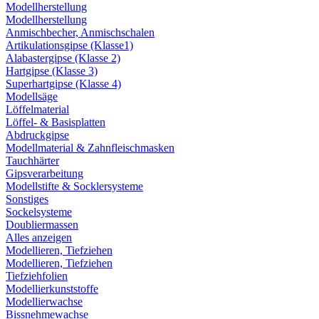
Modellherstellung
Modellherstellung
Anmischbecher, Anmischschalen
Artikulationsgipse (Klasse1)
Alabastergipse (Klasse 2)
Hartgipse (Klasse 3)
Superhartgipse (Klasse 4)
Modellsäge
Löffelmaterial
Löffel- & Basisplatten
Abdruckgipse
Modellmaterial & Zahnfleischmasken
Tauchhärter
Gipsverarbeitung
Modellstifte & Socklersysteme
Sonstiges
Sockelsysteme
Doubliermassen
Alles anzeigen
Modellieren, Tiefziehen
Modellieren, Tiefziehen
Tiefziehfolien
Modellierkunststoffe
Modellierwachse
Bissnehmewachse