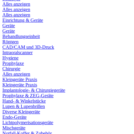
Alles anzeigen
Alles anzeigen
Alles anzeigen
Einrichtung & Geräte
Geräte
Geräte
Behandlungseinheit
Röntgen
CAD/CAM und 3D-Druck
Intraoralscanner
Hygiene
Prophylaxe
Chirurgie
Alles anzeigen
Kleingeräte Praxis
Kleingeräte Praxis
Implantologie- & Chirurgiegeräte
Prophylaxe & ZEG-Geräte
Hand- & Winkelstücke
Lupen & Lupenbrillen
Diverse Kleingeräte
Endo-Geräte
Lichtpolymerisationsgeräte
Mischgeräte
Notfall-Koffer & Zubehör