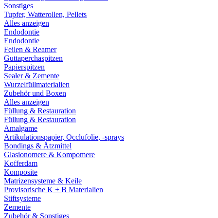
Sonstiges
Tupfer, Watterollen, Pellets
Alles anzeigen
Endodontie
Endodontie
Feilen & Reamer
Guttaperchaspitzen
Papierspitzen
Sealer & Zemente
Wurzelfüllmaterialien
Zubehör und Boxen
Alles anzeigen
Füllung & Restauration
Füllung & Restauration
Amalgame
Artikulationspapier, Occlufolie, -sprays
Bondings & Ätzmittel
Glasionomere & Kompomere
Kofferdam
Komposite
Matrizensysteme & Keile
Provisorische K + B Materialien
Stiftsysteme
Zemente
Zubehör & Sonstiges