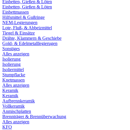
Einbetten, Gießen & Löten
Einbetten, Gießen & Löten
Einbettmassen
Hilfsmittel & Gußringe
NEM-Legierungen
Lote, Fluß- & Abbeizmittel
Tiegel & Einsätze
Drähte, Klammern & Geschiebe
Gold- & Edelmetalllegierugen
Sonstiges
Alles anzeigen
Isolierung
Isolierung
Isoliermittel
Stumpflacke
Knetmassen
Alles anzeigen
Keramik
Keramik
Aufbrennkeramik
Vollkeramik
Anmischplatten
Brennträger & Brennüberwachung
Alles anzeigen
KFO