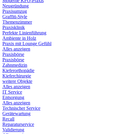
Moderne KFO-Praxis
Neugründung
Praxisumzug
Graffiti-Style
Themenzimmer
Praxisklinik
Perfekte Linienführung
Ambiente in Holz
Praxis mit Lounge Gefühl
Alles anzeigen
Praxisbörse
Praxisbörse
Zahnmedizin
Kieferorthopädie
Kieferchirurgie
weitere Objekte
Alles anzeigen
IT Service
Entsorgung
Alles anzeigen
Technischer Service
Gerätewartung
Recall
Reparaturservice
Validierung