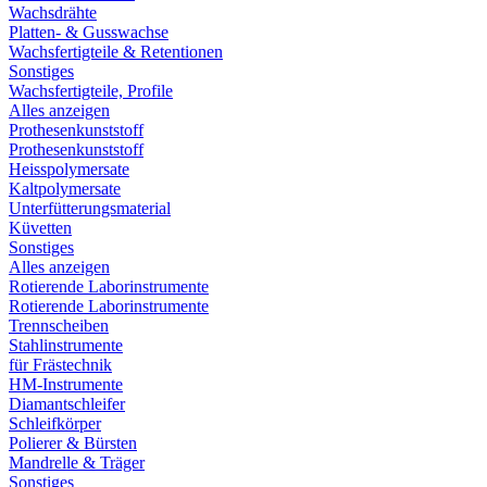
Wachsdrähte
Platten- & Gusswachse
Wachsfertigteile & Retentionen
Sonstiges
Wachsfertigteile, Profile
Alles anzeigen
Prothesenkunststoff
Prothesenkunststoff
Heisspolymersate
Kaltpolymersate
Unterfütterungsmaterial
Küvetten
Sonstiges
Alles anzeigen
Rotierende Laborinstrumente
Rotierende Laborinstrumente
Trennscheiben
Stahlinstrumente
für Frästechnik
HM-Instrumente
Diamantschleifer
Schleifkörper
Polierer & Bürsten
Mandrelle & Träger
Sonstiges