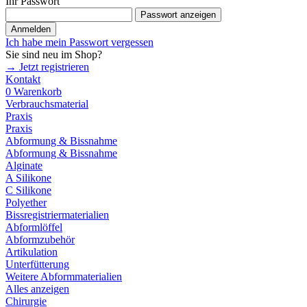
Ihr Passwort
Passwort anzeigen
Anmelden
Ich habe mein Passwort vergessen
Sie sind neu im Shop?
→ Jetzt registrieren
Kontakt
0
Warenkorb
Verbrauchsmaterial
Praxis
Praxis
Abformung & Bissnahme
Abformung & Bissnahme
Alginate
A Silikone
C Silikone
Polyether
Bissregistriermaterialien
Abformlöffel
Abformzubehör
Artikulation
Unterfütterung
Weitere Abformmaterialien
Alles anzeigen
Chirurgie