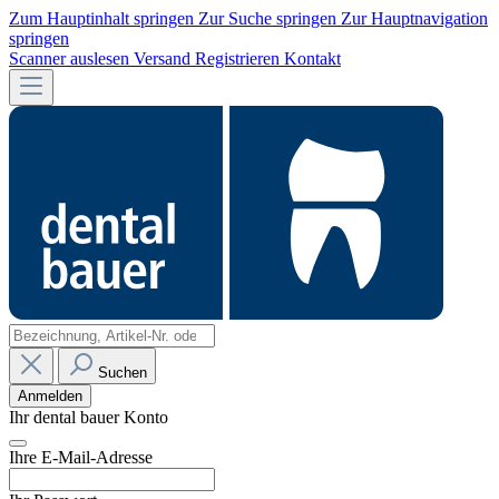
Zum Hauptinhalt springen
Zur Suche springen
Zur Hauptnavigation
springen
Scanner auslesen
Versand
Registrieren
Kontakt
Suchen
Anmelden
Ihr dental bauer Konto
Ihre E-Mail-Adresse