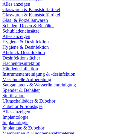
Alles anzeigen
Glaswaren & Kunststoffartikel
Glaswaren & Kunststoffartikel
Glas- & Porzellanwaren
Schalen, Dosen & Behälter
Schubladeneinsätze
Alles anzeigen
Hygiene & Desinfektion
Hygiene & Desinfektion
Abdruck-Desinfektion
Desinfektionstücher
Flächendesinfektion
Händedesinfektion
Instrumentenreinigung & -desinfektion
Maschinelle Aufbereitung
Sauganlagen- & Wasserlinienreinigung
Spender & Behälter
Sterilisation
Ultraschallbäder & Zubehör
Zubehör & Sonstiges
Alles anzeigen
Implantologie
Implantologie
Implantate & Zubehör
Membranen & Knochenersatzmaterial