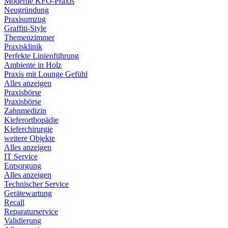
Moderne KFO-Praxis
Neugründung
Praxisumzug
Graffiti-Style
Themenzimmer
Praxisklinik
Perfekte Linienführung
Ambiente in Holz
Praxis mit Lounge Gefühl
Alles anzeigen
Praxisbörse
Praxisbörse
Zahnmedizin
Kieferorthopädie
Kieferchirurgie
weitere Objekte
Alles anzeigen
IT Service
Entsorgung
Alles anzeigen
Technischer Service
Gerätewartung
Recall
Reparaturservice
Validierung