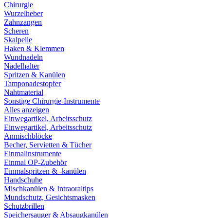
Chirurgie
Wurzelheber
Zahnzangen
Scheren
Skalpelle
Haken & Klemmen
Wundnadeln
Nadelhalter
Spritzen & Kanülen
Tamponadestopfer
Nahtmaterial
Sonstige Chirurgie-Instrumente
Alles anzeigen
Einwegartikel, Arbeitsschutz
Einwegartikel, Arbeitsschutz
Anmischblöcke
Becher, Servietten & Tücher
Einmalinstrumente
Einmal OP-Zubehör
Einmalspritzen & -kanülen
Handschuhe
Mischkanülen & Intraoraltips
Mundschutz, Gesichtsmasken
Schutzbrillen
Speichersauger & Absaugkanülen