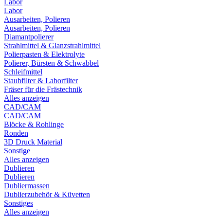
Labor
Labor
Ausarbeiten, Polieren
Ausarbeiten, Polieren
Diamantpolierer
Strahlmittel & Glanzstrahlmittel
Polierpasten & Elektrolyte
Polierer, Bürsten & Schwabbel
Schleifmittel
Staubfilter & Laborfilter
Fräser für die Frästechnik
Alles anzeigen
CAD/CAM
CAD/CAM
Blöcke & Rohlinge
Ronden
3D Druck Material
Sonstige
Alles anzeigen
Dublieren
Dublieren
Dubliermassen
Dublierzubehör & Küvetten
Sonstiges
Alles anzeigen