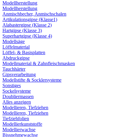
Modellherstellung
Modellherstellung
Anmischbecher, Anmischschalen
Artikulationsgipse (Klasse1)
Alabastergipse (Klasse 2)
Hartgipse (Klasse 3)
Superhartgipse (Klasse 4)
Modellsäge
Löffelmaterial
Löffel- & Basisplatten
Abdruckgipse
Modellmaterial & Zahnfleischmasken
Tauchhärter
Gipsverarbeitung
Modellstifte & Socklersysteme
Sonstiges
Sockelsysteme
Doubliermassen
Alles anzeigen
Modellieren, Tiefziehen
Modellieren, Tiefziehen
Tiefziehfolien
Modellierkunststoffe
Modellierwachse
Bissnehmewachse