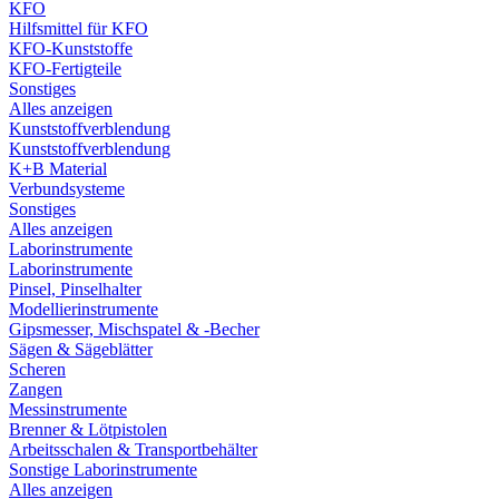
KFO
Hilfsmittel für KFO
KFO-Kunststoffe
KFO-Fertigteile
Sonstiges
Alles anzeigen
Kunststoffverblendung
Kunststoffverblendung
K+B Material
Verbundsysteme
Sonstiges
Alles anzeigen
Laborinstrumente
Laborinstrumente
Pinsel, Pinselhalter
Modellierinstrumente
Gipsmesser, Mischspatel & -Becher
Sägen & Sägeblätter
Scheren
Zangen
Messinstrumente
Brenner & Lötpistolen
Arbeitsschalen & Transportbehälter
Sonstige Laborinstrumente
Alles anzeigen