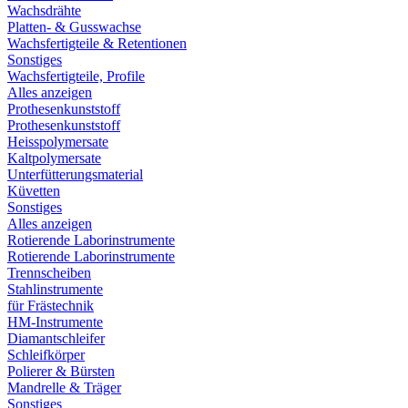
Wachsdrähte
Platten- & Gusswachse
Wachsfertigteile & Retentionen
Sonstiges
Wachsfertigteile, Profile
Alles anzeigen
Prothesenkunststoff
Prothesenkunststoff
Heisspolymersate
Kaltpolymersate
Unterfütterungsmaterial
Küvetten
Sonstiges
Alles anzeigen
Rotierende Laborinstrumente
Rotierende Laborinstrumente
Trennscheiben
Stahlinstrumente
für Frästechnik
HM-Instrumente
Diamantschleifer
Schleifkörper
Polierer & Bürsten
Mandrelle & Träger
Sonstiges