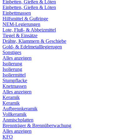
Einbetten, Gießen & Löten
Einbetten, Gießen & Löten
Einbettmassen
Hilfsmittel & Gußringe
NEM-Legierungen
Lote, Fluß- & Abbeizmittel
Tiegel & Einsätze
Drähte, Klammern & Geschiebe
Gold- & Edelmetalllegierugen
Sonstiges
Alles anzeigen
Isolierung
Isolierung
Isoliermittel
Stumpflacke
Knetmassen
Alles anzeigen
Keramik
Keramik
Aufbrennkeramik
Vollkeramik
Anmischplatten
Brennträger & Brennüberwachung
Alles anzeigen
KFO