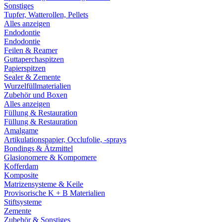
Sonstiges
Tupfer, Watterollen, Pellets
Alles anzeigen
Endodontie
Endodontie
Feilen & Reamer
Guttaperchaspitzen
Papierspitzen
Sealer & Zemente
Wurzelfüllmaterialien
Zubehör und Boxen
Alles anzeigen
Füllung & Restauration
Füllung & Restauration
Amalgame
Artikulationspapier, Occlufolie, -sprays
Bondings & Ätzmittel
Glasionomere & Kompomere
Kofferdam
Komposite
Matrizensysteme & Keile
Provisorische K + B Materialien
Stiftsysteme
Zemente
Zubehör & Sonstiges