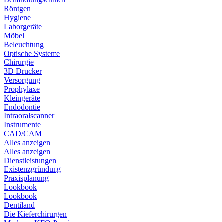
Röntgen
Hygiene
Laborgeräte
Möbel
Beleuchtung
Optische Systeme
Chirurgie
3D Drucker
Versorgung
Prophylaxe
Kleingeräte
Endodontie
Intraoralscanner
Instrumente
CAD/CAM
Alles anzeigen
Alles anzeigen
Dienstleistungen
Existenzgründung
Praxisplanung
Lookbook
Lookbook
Dentiland
Die Kieferchirurgen