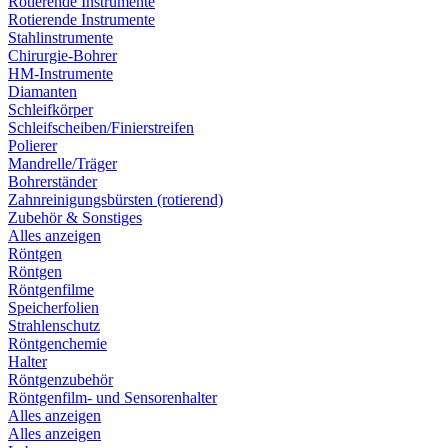
Rotierende Instrumente
Rotierende Instrumente
Stahlinstrumente
Chirurgie-Bohrer
HM-Instrumente
Diamanten
Schleifkörper
Schleifscheiben/Finierstreifen
Polierer
Mandrelle/Träger
Bohrerständer
Zahnreinigungsbürsten (rotierend)
Zubehör & Sonstiges
Alles anzeigen
Röntgen
Röntgen
Röntgenfilme
Speicherfolien
Strahlenschutz
Röntgenchemie
Halter
Röntgenzubehör
Röntgenfilm- und Sensorenhalter
Alles anzeigen
Alles anzeigen