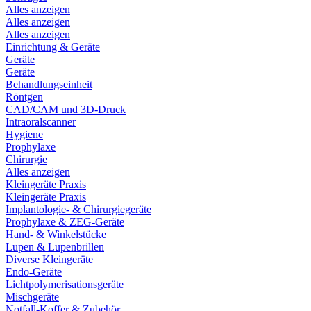
Alles anzeigen
Alles anzeigen
Alles anzeigen
Einrichtung & Geräte
Geräte
Geräte
Behandlungseinheit
Röntgen
CAD/CAM und 3D-Druck
Intraoralscanner
Hygiene
Prophylaxe
Chirurgie
Alles anzeigen
Kleingeräte Praxis
Kleingeräte Praxis
Implantologie- & Chirurgiegeräte
Prophylaxe & ZEG-Geräte
Hand- & Winkelstücke
Lupen & Lupenbrillen
Diverse Kleingeräte
Endo-Geräte
Lichtpolymerisationsgeräte
Mischgeräte
Notfall-Koffer & Zubehör