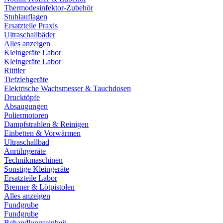
Thermodesinfektor-Zubehör
Stuhlauflagen
Ersatzteile Praxis
Ultraschallbäder
Alles anzeigen
Kleingeräte Labor
Kleingeräte Labor
Rüttler
Tiefziehgeräte
Elektrische Wachsmesser & Tauchdosen
Drucktöpfe
Absaugungen
Poliermotoren
Dampfstrahlen & Reinigen
Einbetten & Vorwärmen
Ultraschallbad
Anrührgeräte
Technikmaschinen
Sonstige Kleingeräte
Ersatzteile Labor
Brenner & Lötpistolen
Alles anzeigen
Fundgrube
Fundgrube
Behandlungseinheit