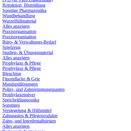
Retraktion, Blutstillung
Sonstige Pharmazeutika
Wundbehandlung
Wurzelfüllmaterial
Alles anzeigen
Praxisorganisation
Praxisorganisation
Büro- & Verwaltungs-Bedarf
Spielzeug
Studien- & Übungsmaterial
Alles anzeigen
Prophylaxe & Pflege
Prophylaxe & Pflege
Bleaching
Fluoridlacke & Gele
Mundspüllösungen
Polier- und Zahnreinigungspasten
Prophylaxepulver
Speicheldiagnostika
Sonstiges
Versiegelung & Hilfsmittel
Zahnpasten & Pflegeprodukte
Zahn- und Interdentalbürsten
Alles anzeigen