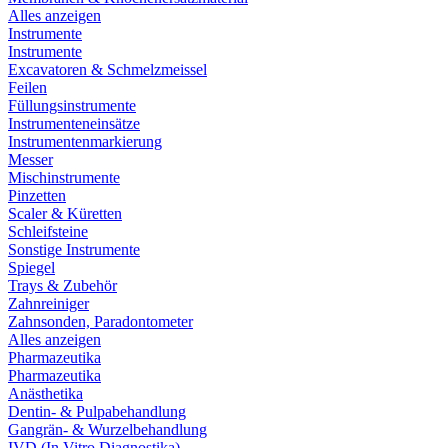
Alles anzeigen
Instrumente
Instrumente
Excavatoren & Schmelzmeissel
Feilen
Füllungsinstrumente
Instrumenteneinsätze
Instrumentenmarkierung
Messer
Mischinstrumente
Pinzetten
Scaler & Küretten
Schleifsteine
Sonstige Instrumente
Spiegel
Trays & Zubehör
Zahnreiniger
Zahnsonden, Paradontometer
Alles anzeigen
Pharmazeutika
Pharmazeutika
Anästhetika
Dentin- & Pulpabehandlung
Gangrän- & Wurzelbehandlung
IVD (In Vitro Diagnostika)