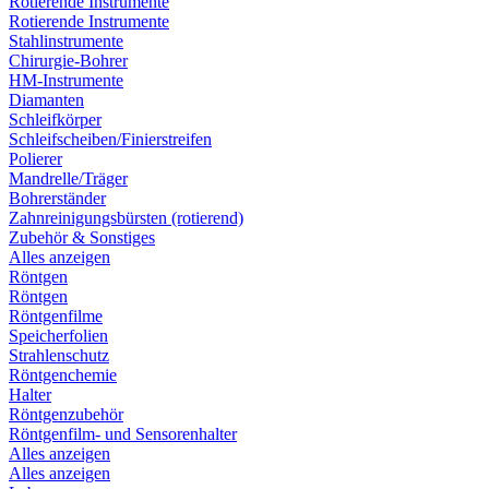
Rotierende Instrumente
Rotierende Instrumente
Stahlinstrumente
Chirurgie-Bohrer
HM-Instrumente
Diamanten
Schleifkörper
Schleifscheiben/Finierstreifen
Polierer
Mandrelle/Träger
Bohrerständer
Zahnreinigungsbürsten (rotierend)
Zubehör & Sonstiges
Alles anzeigen
Röntgen
Röntgen
Röntgenfilme
Speicherfolien
Strahlenschutz
Röntgenchemie
Halter
Röntgenzubehör
Röntgenfilm- und Sensorenhalter
Alles anzeigen
Alles anzeigen