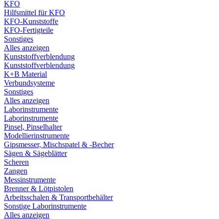
KFO
Hilfsmittel für KFO
KFO-Kunststoffe
KFO-Fertigteile
Sonstiges
Alles anzeigen
Kunststoffverblendung
Kunststoffverblendung
K+B Material
Verbundsysteme
Sonstiges
Alles anzeigen
Laborinstrumente
Laborinstrumente
Pinsel, Pinselhalter
Modellierinstrumente
Gipsmesser, Mischspatel & -Becher
Sägen & Sägeblätter
Scheren
Zangen
Messinstrumente
Brenner & Lötpistolen
Arbeitsschalen & Transportbehälter
Sonstige Laborinstrumente
Alles anzeigen