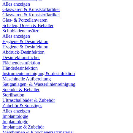
Alles anzeigen
Glaswaren & Kunststoffartikel
Glaswaren & Kunststoffartikel
Glas- & Porzellanwaren
Schalen, Dosen & Behälter
Schubladeneinsätze
Alles anzeigen
Hygiene & Desinfektion
Hygiene & Desinfektion
Abdruck-Desinfektion
Desinfektionstücher
Flächendesinfektion
Händedesinfektion
Instrumentenreinigung & -desinfektion
Maschinelle Aufbereitung
Sauganlagen- & Wasserlinienreinigung
Spender & Behälter
Sterilisation
Ultraschallbäder & Zubehör
Zubehör & Sonstiges
Alles anzeigen
Implantologie
Implantologie
Implantate & Zubehör
Membranen & Knochenersatzmaterial