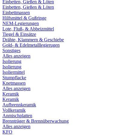
Einbetten, Gießen & Löten
Einbetten, Gießen & Löten
Einbettmassen
Hilfsmittel & Gußringe
NEM-Legierungen
Lote, Fluß- & Abbeizmittel
Tiegel & Einsätze
Drähte, Klammern & Geschiebe
Gold- & Edelmetalllegierugen
Sonstiges
Alles anzeigen
Isolierung
Isolierung
Isoliermittel
Stumpflacke
Knetmassen
Alles anzeigen
Keramik
Keramik
Aufbrennkeramik
Vollkeramik
Anmischplatten
Brennträger & Brennüberwachung
Alles anzeigen
KFO