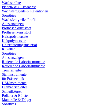
Wachsdrähte
Platten- & Gusswachse
Wachsfertigteile & Retentionen
Sonstiges
Wachsfertigteile, Profile
Alles anzeigen
Prothesenkunststoff
Prothesenkunststoff
Heisspolymersate
Kaltpolymersate
Unterfütterungsmaterial
Küvetten
Sonstiges
Alles anzeigen
Rotierende Laborinstrumente
Rotierende Laborinstrumente
Trennscheiben
Stahlinstrumente
für Frästechnik
HM-Instrumente
Diamantschleifer
Schleifkörper
Polierer & Bürsten
Mandrelle & Träger
Sonstiges