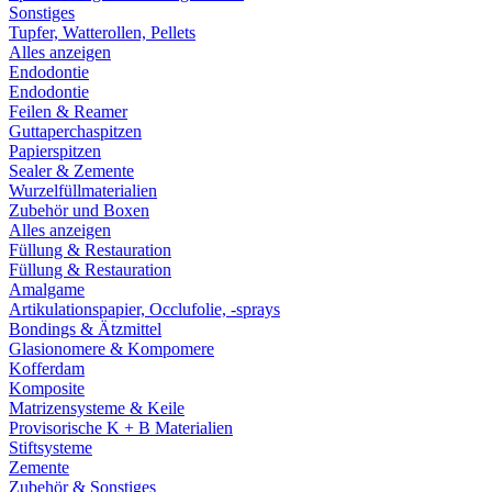
Sonstiges
Tupfer, Watterollen, Pellets
Alles anzeigen
Endodontie
Endodontie
Feilen & Reamer
Guttaperchaspitzen
Papierspitzen
Sealer & Zemente
Wurzelfüllmaterialien
Zubehör und Boxen
Alles anzeigen
Füllung & Restauration
Füllung & Restauration
Amalgame
Artikulationspapier, Occlufolie, -sprays
Bondings & Ätzmittel
Glasionomere & Kompomere
Kofferdam
Komposite
Matrizensysteme & Keile
Provisorische K + B Materialien
Stiftsysteme
Zemente
Zubehör & Sonstiges