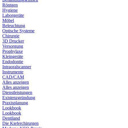
Röntgen
Hygiene
Laborgeräte
Möbel
Beleuchtung
Optische Systeme
Chirurgie
3D Drucker
Versorgung
Prophylaxe
Kleingeräte
Endodontie
Intraoralscanner
Instrumente
CAD/CAM
Alles anzeigen
Alles anzeigen
Dienstleistungen
Existenzgründung
Praxisplanung
Lookbook
Lookbook
Dentiland
Die Kieferchirurgen