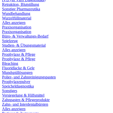
Retraktion, Blutstillung
Sonstige Pharmazeutika
Wundbehandlung
Wurzelfüllmaterial
Alles anzeigen
Praxisorganisation
Praxisorganisation
Büro- & Verwaltungs-Bedarf
Spielzeug
Studien- & Übungsmaterial
Alles anzeigen
Prophylaxe & Pflege
Prophylaxe & Pflege
Bleaching
Fluoridlacke & Gele
Mundspüllösungen
Polier- und Zahnreinigungspasten
Prophylaxepulver
Speicheldiagnostika
Sonstiges
Versiegelung & Hilfsmittel
Zahnpasten & Pflegeprodukte
Zahn- und Interdentalbürsten
Alles anzeigen