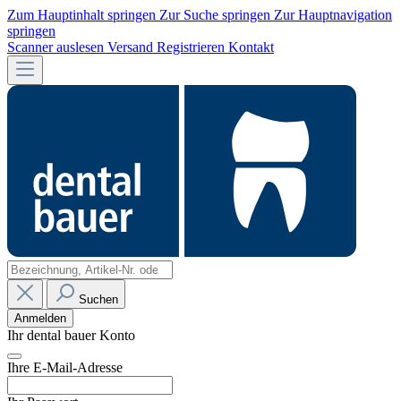
Zum Hauptinhalt springen
Zur Suche springen
Zur Hauptnavigation
springen
Scanner auslesen
Versand
Registrieren
Kontakt
Suchen
Anmelden
Ihr dental bauer Konto
Ihre E-Mail-Adresse