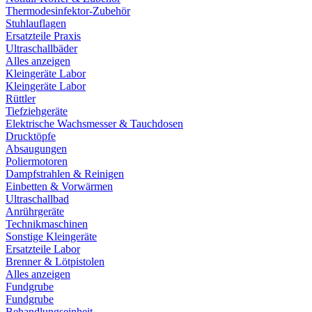
Thermodesinfektor-Zubehör
Stuhlauflagen
Ersatzteile Praxis
Ultraschallbäder
Alles anzeigen
Kleingeräte Labor
Kleingeräte Labor
Rüttler
Tiefziehgeräte
Elektrische Wachsmesser & Tauchdosen
Drucktöpfe
Absaugungen
Poliermotoren
Dampfstrahlen & Reinigen
Einbetten & Vorwärmen
Ultraschallbad
Anrührgeräte
Technikmaschinen
Sonstige Kleingeräte
Ersatzteile Labor
Brenner & Lötpistolen
Alles anzeigen
Fundgrube
Fundgrube
Behandlungseinheit