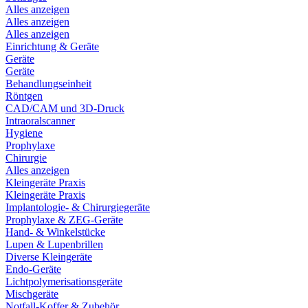
Alles anzeigen
Alles anzeigen
Alles anzeigen
Einrichtung & Geräte
Geräte
Geräte
Behandlungseinheit
Röntgen
CAD/CAM und 3D-Druck
Intraoralscanner
Hygiene
Prophylaxe
Chirurgie
Alles anzeigen
Kleingeräte Praxis
Kleingeräte Praxis
Implantologie- & Chirurgiegeräte
Prophylaxe & ZEG-Geräte
Hand- & Winkelstücke
Lupen & Lupenbrillen
Diverse Kleingeräte
Endo-Geräte
Lichtpolymerisationsgeräte
Mischgeräte
Notfall-Koffer & Zubehör