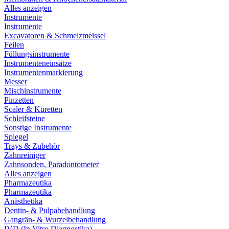
Alles anzeigen
Instrumente
Instrumente
Excavatoren & Schmelzmeissel
Feilen
Füllungsinstrumente
Instrumenteneinsätze
Instrumentenmarkierung
Messer
Mischinstrumente
Pinzetten
Scaler & Küretten
Schleifsteine
Sonstige Instrumente
Spiegel
Trays & Zubehör
Zahnreiniger
Zahnsonden, Paradontometer
Alles anzeigen
Pharmazeutika
Pharmazeutika
Anästhetika
Dentin- & Pulpabehandlung
Gangrän- & Wurzelbehandlung
IVD (In Vitro Diagnostika)