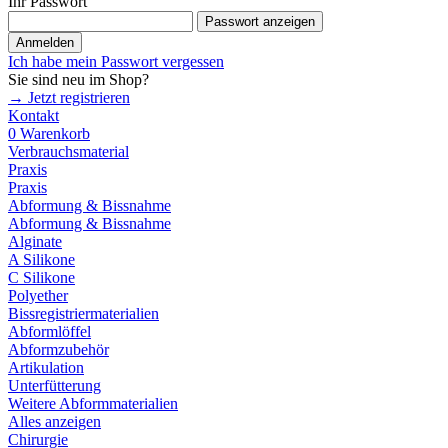
Ihr Passwort
Passwort anzeigen
Anmelden
Ich habe mein Passwort vergessen
Sie sind neu im Shop?
→ Jetzt registrieren
Kontakt
0
Warenkorb
Verbrauchsmaterial
Praxis
Praxis
Abformung & Bissnahme
Abformung & Bissnahme
Alginate
A Silikone
C Silikone
Polyether
Bissregistriermaterialien
Abformlöffel
Abformzubehör
Artikulation
Unterfütterung
Weitere Abformmaterialien
Alles anzeigen
Chirurgie