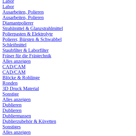
Labor
Labor
Ausarbeiten, Polieren
Ausarbeiten, Polieren
Diamantpolierer
Strahlmittel & Glanzstrahlmittel
Polierpasten & Elektrolyte
Polierer, Bürsten & Schwabbel
Schleifmittel
Staubfilter & Laborfilter
Fräser für die Frästechnik
Alles anzeigen
CAD/CAM
CAD/CAM
Blöcke & Rohlinge
Ronden
3D Druck Material
Sonstige
Alles anzeigen
Dublieren
Dublieren
Dubliermassen
Dublierzubehör & Küvetten
Sonstiges
Alles anzeigen