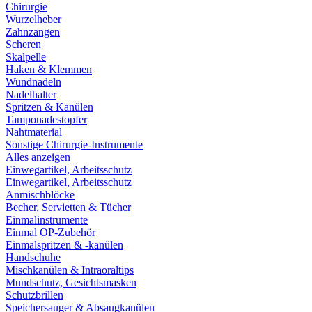
Chirurgie
Wurzelheber
Zahnzangen
Scheren
Skalpelle
Haken & Klemmen
Wundnadeln
Nadelhalter
Spritzen & Kanülen
Tamponadestopfer
Nahtmaterial
Sonstige Chirurgie-Instrumente
Alles anzeigen
Einwegartikel, Arbeitsschutz
Einwegartikel, Arbeitsschutz
Anmischblöcke
Becher, Servietten & Tücher
Einmalinstrumente
Einmal OP-Zubehör
Einmalspritzen & -kanülen
Handschuhe
Mischkanülen & Intraoraltips
Mundschutz, Gesichtsmasken
Schutzbrillen
Speichersauger & Absaugkanülen