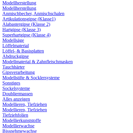
Modellherstellung
Modellherstellung
Anmischbecher, Anmischschalen
Artikulationsgipse (Klasse1)
Alabastergipse (Klasse 2)
Hartgipse (Klasse 3)
Superhartgipse (Klasse 4)
Modellsäge
Löffelmaterial
Löffel- & Basisplatten
Abdruckgipse
Modellmaterial & Zahnfleischmasken
Tauchhärter
Gipsverarbeitung
Modellstifte & Socklersysteme
Sonstiges
Sockelsysteme
Doubliermassen
Alles anzeigen
Modellieren, Tiefziehen
Modellieren, Tiefziehen
Tiefziehfolien
Modellierkunststoffe
Modellierwachse
Bissnehmewachse