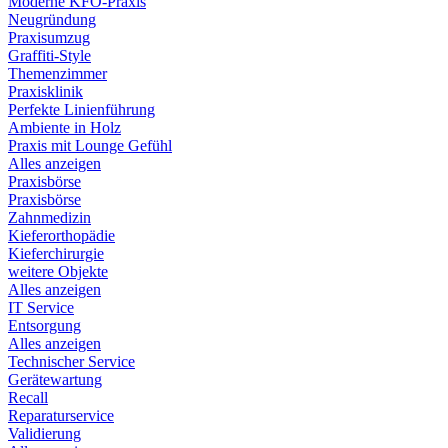
Moderne KFO-Praxis
Neugründung
Praxisumzug
Graffiti-Style
Themenzimmer
Praxisklinik
Perfekte Linienführung
Ambiente in Holz
Praxis mit Lounge Gefühl
Alles anzeigen
Praxisbörse
Praxisbörse
Zahnmedizin
Kieferorthopädie
Kieferchirurgie
weitere Objekte
Alles anzeigen
IT Service
Entsorgung
Alles anzeigen
Technischer Service
Gerätewartung
Recall
Reparaturservice
Validierung