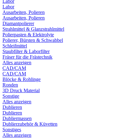
Labor
Labor
Ausarbeiten, Polieren
Ausarbeiten, Polieren
Diamantpolierer
Strahlmittel & Glanzstrahlmittel
Polierpasten & Elektrolyte
Polierer, Bürsten & Schwabbel
Schleifmittel
Staubfilter & Laborfilter
Fräser für die Frästechnik
Alles anzeigen
CAD/CAM
CAD/CAM
Blöcke & Rohlinge
Ronden
3D Druck Material
Sonstige
Alles anzeigen
Dublieren
Dublieren
Dubliermassen
Dublierzubehör & Küvetten
Sonstiges
Alles anzeigen