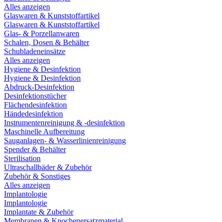
Alles anzeigen
Glaswaren & Kunststoffartikel
Glaswaren & Kunststoffartikel
Glas- & Porzellanwaren
Schalen, Dosen & Behälter
Schubladeneinsätze
Alles anzeigen
Hygiene & Desinfektion
Hygiene & Desinfektion
Abdruck-Desinfektion
Desinfektionstücher
Flächendesinfektion
Händedesinfektion
Instrumentenreinigung & -desinfektion
Maschinelle Aufbereitung
Sauganlagen- & Wasserlinienreinigung
Spender & Behälter
Sterilisation
Ultraschallbäder & Zubehör
Zubehör & Sonstiges
Alles anzeigen
Implantologie
Implantologie
Implantate & Zubehör
Membranen & Knochenersatzmaterial