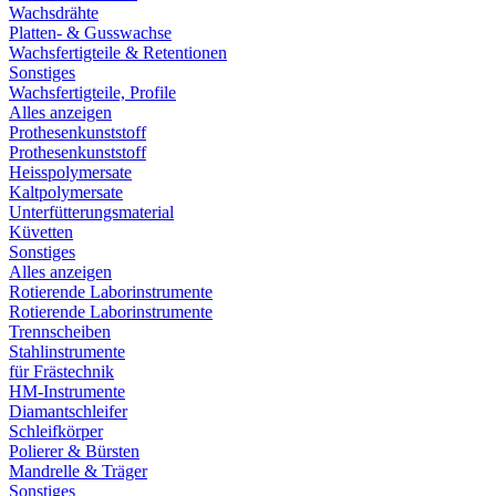
Wachsdrähte
Platten- & Gusswachse
Wachsfertigteile & Retentionen
Sonstiges
Wachsfertigteile, Profile
Alles anzeigen
Prothesenkunststoff
Prothesenkunststoff
Heisspolymersate
Kaltpolymersate
Unterfütterungsmaterial
Küvetten
Sonstiges
Alles anzeigen
Rotierende Laborinstrumente
Rotierende Laborinstrumente
Trennscheiben
Stahlinstrumente
für Frästechnik
HM-Instrumente
Diamantschleifer
Schleifkörper
Polierer & Bürsten
Mandrelle & Träger
Sonstiges