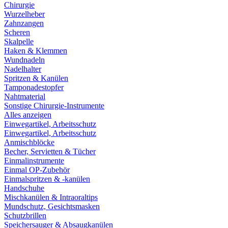
Chirurgie
Wurzelheber
Zahnzangen
Scheren
Skalpelle
Haken & Klemmen
Wundnadeln
Nadelhalter
Spritzen & Kanülen
Tamponadestopfer
Nahtmaterial
Sonstige Chirurgie-Instrumente
Alles anzeigen
Einwegartikel, Arbeitsschutz
Einwegartikel, Arbeitsschutz
Anmischblöcke
Becher, Servietten & Tücher
Einmalinstrumente
Einmal OP-Zubehör
Einmalspritzen & -kanülen
Handschuhe
Mischkanülen & Intraoraltips
Mundschutz, Gesichtsmasken
Schutzbrillen
Speichersauger & Absaugkanülen