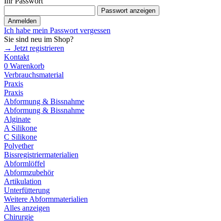
Ihr Passwort
Passwort anzeigen
Anmelden
Ich habe mein Passwort vergessen
Sie sind neu im Shop?
→ Jetzt registrieren
Kontakt
0
Warenkorb
Verbrauchsmaterial
Praxis
Praxis
Abformung & Bissnahme
Abformung & Bissnahme
Alginate
A Silikone
C Silikone
Polyether
Bissregistriermaterialien
Abformlöffel
Abformzubehör
Artikulation
Unterfütterung
Weitere Abformmaterialien
Alles anzeigen
Chirurgie