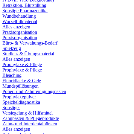
Retraktion, Blutstillung
Sonstige Pharmazeutika
Wundbehandlung
Wurzelfüllmaterial
Alles anzeigen
Praxisorganisation
Praxisorganisation
Büro- & Verwaltungs-Bedarf
Spielzeug
Studien- & Übungsmaterial
Alles anzeigen
Prophylaxe & Pflege
Prophylaxe & Pflege
Bleaching
Fluoridlacke & Gele
Mundspüllösungen
Polier- und Zahnreinigungspasten
Prophylaxepulver
Speicheldiagnostika
Sonstiges
Versiegelung & Hilfsmittel
Zahnpasten & Pflegeprodukte
Zahn- und Interdentalbürsten
Alles anzeigen