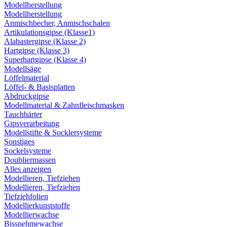
Modellherstellung
Modellherstellung
Anmischbecher, Anmischschalen
Artikulationsgipse (Klasse1)
Alabastergipse (Klasse 2)
Hartgipse (Klasse 3)
Superhartgipse (Klasse 4)
Modellsäge
Löffelmaterial
Löffel- & Basisplatten
Abdruckgipse
Modellmaterial & Zahnfleischmasken
Tauchhärter
Gipsverarbeitung
Modellstifte & Socklersysteme
Sonstiges
Sockelsysteme
Doubliermassen
Alles anzeigen
Modellieren, Tiefziehen
Modellieren, Tiefziehen
Tiefziehfolien
Modellierkunststoffe
Modellierwachse
Bissnehmewachse