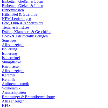
Einbetten, Gießen & Löten
Einbetten, Gießen & Löten
Einbettmassen
Hilfsmittel & Gußringe
NEM-Legierungen
Lote, Fluß- & Abbeizmittel
Tiegel & Einsätze
Drähte, Klammern & Geschiebe
Gold- & Edelmetalllegierugen
Sonstiges
Alles anzeigen
Isolierung
Isolierung
Isoliermittel
Stumpflacke
Knetmassen
Alles anzeigen
Keramik
Keramik
Aufbrennkeramik
Vollkeramik
Anmischplatten
Brennträger & Brennüberwachung
Alles anzeigen
KFO