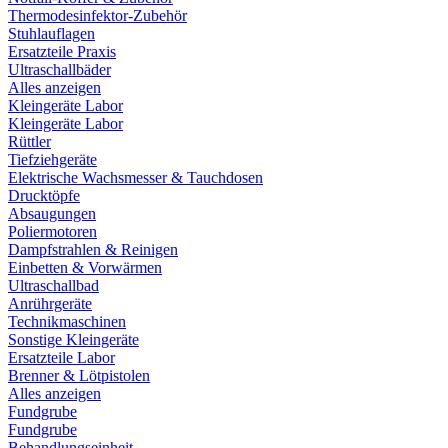
Thermodesinfektor-Zubehör
Stuhlauflagen
Ersatzteile Praxis
Ultraschallbäder
Alles anzeigen
Kleingeräte Labor
Kleingeräte Labor
Rüttler
Tiefziehgeräte
Elektrische Wachsmesser & Tauchdosen
Drucktöpfe
Absaugungen
Poliermotoren
Dampfstrahlen & Reinigen
Einbetten & Vorwärmen
Ultraschallbad
Anrührgeräte
Technikmaschinen
Sonstige Kleingeräte
Ersatzteile Labor
Brenner & Lötpistolen
Alles anzeigen
Fundgrube
Fundgrube
Behandlungseinheit