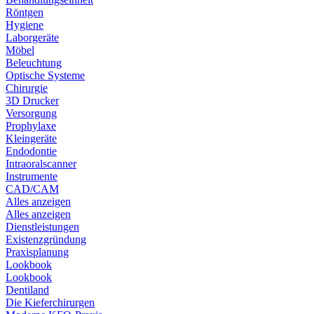
Röntgen
Hygiene
Laborgeräte
Möbel
Beleuchtung
Optische Systeme
Chirurgie
3D Drucker
Versorgung
Prophylaxe
Kleingeräte
Endodontie
Intraoralscanner
Instrumente
CAD/CAM
Alles anzeigen
Alles anzeigen
Dienstleistungen
Existenzgründung
Praxisplanung
Lookbook
Lookbook
Dentiland
Die Kieferchirurgen