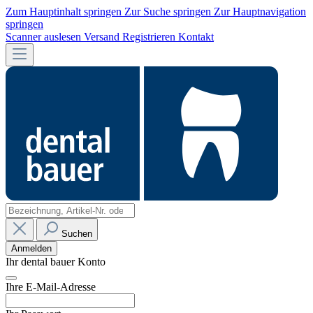
Zum Hauptinhalt springen
Zur Suche springen
Zur Hauptnavigation
springen
Scanner auslesen
Versand
Registrieren
Kontakt
Suchen
Anmelden
Ihr dental bauer Konto
Ihre E-Mail-Adresse