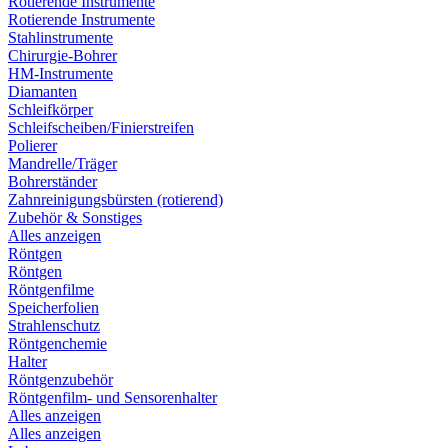
Rotierende Instrumente
Rotierende Instrumente
Stahlinstrumente
Chirurgie-Bohrer
HM-Instrumente
Diamanten
Schleifkörper
Schleifscheiben/Finierstreifen
Polierer
Mandrelle/Träger
Bohrerständer
Zahnreinigungsbürsten (rotierend)
Zubehör & Sonstiges
Alles anzeigen
Röntgen
Röntgen
Röntgenfilme
Speicherfolien
Strahlenschutz
Röntgenchemie
Halter
Röntgenzubehör
Röntgenfilm- und Sensorenhalter
Alles anzeigen
Alles anzeigen