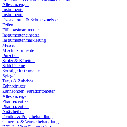
Alles anzeigen
Instrumente
Instrumente
Excavatoren & Schmelzmeissel
Feilen
Füllungsinstrumente
Instrumenteneinsätze
Instrumentenmarkierung
Messer
Mischinstrumente
Pinzetten
Scaler & Küretten
Schleifsteine
Sonstige Instrumente
Spiegel
Trays & Zubehör
Zahnreiniger
Zahnsonden, Paradontometer
Alles anzeigen
Pharmazeutika
Pharmazeutika
Anästhetika
Dentin- & Pulpabehandlung
Gangrän- & Wurzelbehandlung
IVD (In Vitro Diagnostika)