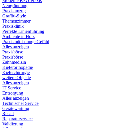
Moderne KFO-Praxis
Neugründung
Praxisumzug
Graffiti-Style
Themenzimmer
Praxisklinik
Perfekte Linienführung
Ambiente in Holz
Praxis mit Lounge Gefühl
Alles anzeigen
Praxisbörse
Praxisbörse
Zahnmedizin
Kieferorthopädie
Kieferchirurgie
weitere Objekte
Alles anzeigen
IT Service
Entsorgung
Alles anzeigen
Technischer Service
Gerätewartung
Recall
Reparaturservice
Validierung