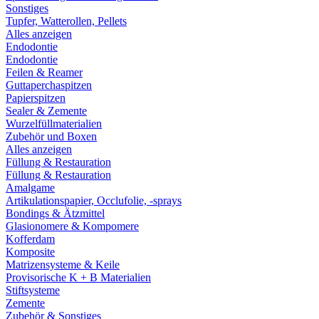
Sonstiges
Tupfer, Watterollen, Pellets
Alles anzeigen
Endodontie
Endodontie
Feilen & Reamer
Guttaperchaspitzen
Papierspitzen
Sealer & Zemente
Wurzelfüllmaterialien
Zubehör und Boxen
Alles anzeigen
Füllung & Restauration
Füllung & Restauration
Amalgame
Artikulationspapier, Occlufolie, -sprays
Bondings & Ätzmittel
Glasionomere & Kompomere
Kofferdam
Komposite
Matrizensysteme & Keile
Provisorische K + B Materialien
Stiftsysteme
Zemente
Zubehör & Sonstiges