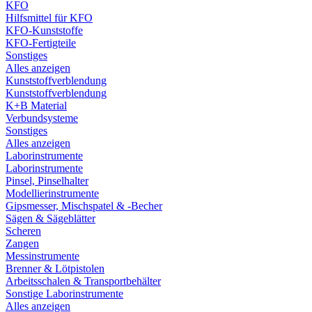
KFO
Hilfsmittel für KFO
KFO-Kunststoffe
KFO-Fertigteile
Sonstiges
Alles anzeigen
Kunststoffverblendung
Kunststoffverblendung
K+B Material
Verbundsysteme
Sonstiges
Alles anzeigen
Laborinstrumente
Laborinstrumente
Pinsel, Pinselhalter
Modellierinstrumente
Gipsmesser, Mischspatel & -Becher
Sägen & Sägeblätter
Scheren
Zangen
Messinstrumente
Brenner & Lötpistolen
Arbeitsschalen & Transportbehälter
Sonstige Laborinstrumente
Alles anzeigen