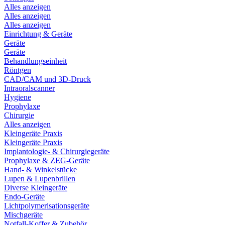
Alles anzeigen
Alles anzeigen
Alles anzeigen
Einrichtung & Geräte
Geräte
Geräte
Behandlungseinheit
Röntgen
CAD/CAM und 3D-Druck
Intraoralscanner
Hygiene
Prophylaxe
Chirurgie
Alles anzeigen
Kleingeräte Praxis
Kleingeräte Praxis
Implantologie- & Chirurgiegeräte
Prophylaxe & ZEG-Geräte
Hand- & Winkelstücke
Lupen & Lupenbrillen
Diverse Kleingeräte
Endo-Geräte
Lichtpolymerisationsgeräte
Mischgeräte
Notfall-Koffer & Zubehör