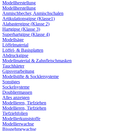
Modellherstellung
Modellherstellung
Anmischbecher, Anmischschalen
Artikulationsgipse (Klasse1)
Alabastergipse (Klasse 2)
Hartgipse (Klasse 3)
Superhartgipse (Klasse 4)
Modellsäge
Löffelmaterial
Löffel- & Basisplatten
Abdruckgipse
Modellmaterial & Zahnfleischmasken
Tauchhärter
Gipsverarbeitung
Modellstifte & Socklersysteme
Sonstiges
Sockelsysteme
Doubliermassen
Alles anzeigen
Modellieren, Tiefziehen
Modellieren, Tiefziehen
Tiefziehfolien
Modellierkunststoffe
Modellierwachse
Bissnehmewachse