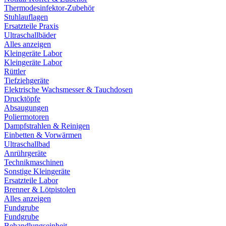
Thermodesinfektor-Zubehör
Stuhlauflagen
Ersatzteile Praxis
Ultraschallbäder
Alles anzeigen
Kleingeräte Labor
Kleingeräte Labor
Rüttler
Tiefziehgeräte
Elektrische Wachsmesser & Tauchdosen
Drucktöpfe
Absaugungen
Poliermotoren
Dampfstrahlen & Reinigen
Einbetten & Vorwärmen
Ultraschallbad
Anrührgeräte
Technikmaschinen
Sonstige Kleingeräte
Ersatzteile Labor
Brenner & Lötpistolen
Alles anzeigen
Fundgrube
Fundgrube
Behandlungseinheit