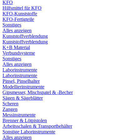
KFO
Hilfsmittel für KFO
KFO-Kunststoffe
KFO-Fertigteile
Sonstiges
Alles anzeigen
Kunststoffverblendung
Kunststoffverblendung
K+B Material
Verbundsysteme
Sonstiges
Alles anzeigen
Laborinstrumente
Laborinstrumente
Pinsel, Pinselhalter
Modellierinstrumente
Gipsmesser, Mischspatel & -Becher
Sägen & Sägeblätter
Scheren
Zangen
Messinstrumente
Brenner & Lötpistolen
Arbeitsschalen & Transportbehälter
Sonstige Laborinstrumente
Alles anzeigen