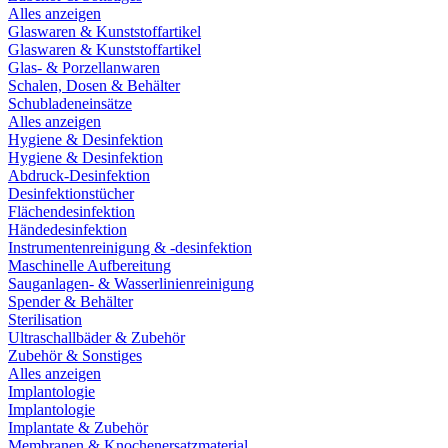
Alles anzeigen
Glaswaren & Kunststoffartikel
Glaswaren & Kunststoffartikel
Glas- & Porzellanwaren
Schalen, Dosen & Behälter
Schubladeneinsätze
Alles anzeigen
Hygiene & Desinfektion
Hygiene & Desinfektion
Abdruck-Desinfektion
Desinfektionstücher
Flächendesinfektion
Händedesinfektion
Instrumentenreinigung & -desinfektion
Maschinelle Aufbereitung
Sauganlagen- & Wasserlinienreinigung
Spender & Behälter
Sterilisation
Ultraschallbäder & Zubehör
Zubehör & Sonstiges
Alles anzeigen
Implantologie
Implantologie
Implantate & Zubehör
Membranen & Knochenersatzmaterial