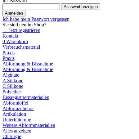
Ihr Passwort
Passwort anzeigen
Anmelden
Ich habe mein Passwort vergessen
Sie sind neu im Shop?
→ Jetzt registrieren
Kontakt
0
Warenkorb
Verbrauchsmaterial
Praxis
Praxis
Abformung & Bissnahme
Abformung & Bissnahme
Alginate
A Silikone
C Silikone
Polyether
Bissregistriermaterialien
Abformlöffel
Abformzubehör
Artikulation
Unterfütterung
Weitere Abformmaterialien
Alles anzeigen
Chirurgie