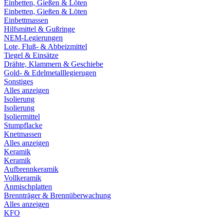
Einbetten, Gießen & Löten
Einbetten, Gießen & Löten
Einbettmassen
Hilfsmittel & Gußringe
NEM-Legierungen
Lote, Fluß- & Abbeizmittel
Tiegel & Einsätze
Drähte, Klammern & Geschiebe
Gold- & Edelmetalllegierugen
Sonstiges
Alles anzeigen
Isolierung
Isolierung
Isoliermittel
Stumpflacke
Knetmassen
Alles anzeigen
Keramik
Keramik
Aufbrennkeramik
Vollkeramik
Anmischplatten
Brennträger & Brennüberwachung
Alles anzeigen
KFO