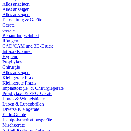
Alles anzeigen
Alles anzeigen
Alles anzeigen
Einrichtung & Geräte
Geräte
Geräte
Behandlungseinheit
Röntgen
CAD/CAM und 3D-Druck
Intraoralscanner
Hygiene
Prophylaxe
Chirurgie
Alles anzeigen
Kleingeräte Praxis
Kleingeräte Praxis
Implantologie- & Chirurgiegeräte
Prophylaxe & ZEG-Geräte
Hand- & Winkelstücke
Lupen & Lupenbrillen
Diverse Kleingeräte
Endo-Geräte
Lichtpolymerisationsgeräte
Mischgeräte
Notfall-Koffer & Zubehör