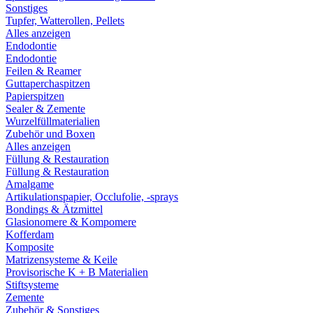
Sonstiges
Tupfer, Watterollen, Pellets
Alles anzeigen
Endodontie
Endodontie
Feilen & Reamer
Guttaperchaspitzen
Papierspitzen
Sealer & Zemente
Wurzelfüllmaterialien
Zubehör und Boxen
Alles anzeigen
Füllung & Restauration
Füllung & Restauration
Amalgame
Artikulationspapier, Occlufolie, -sprays
Bondings & Ätzmittel
Glasionomere & Kompomere
Kofferdam
Komposite
Matrizensysteme & Keile
Provisorische K + B Materialien
Stiftsysteme
Zemente
Zubehör & Sonstiges