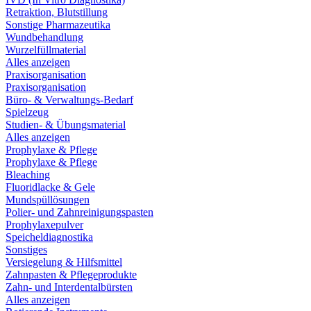
Retraktion, Blutstillung
Sonstige Pharmazeutika
Wundbehandlung
Wurzelfüllmaterial
Alles anzeigen
Praxisorganisation
Praxisorganisation
Büro- & Verwaltungs-Bedarf
Spielzeug
Studien- & Übungsmaterial
Alles anzeigen
Prophylaxe & Pflege
Prophylaxe & Pflege
Bleaching
Fluoridlacke & Gele
Mundspüllösungen
Polier- und Zahnreinigungspasten
Prophylaxepulver
Speicheldiagnostika
Sonstiges
Versiegelung & Hilfsmittel
Zahnpasten & Pflegeprodukte
Zahn- und Interdentalbürsten
Alles anzeigen