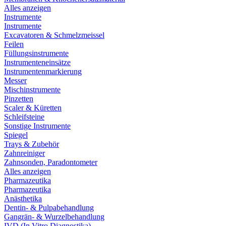
Alles anzeigen
Instrumente
Instrumente
Excavatoren & Schmelzmeissel
Feilen
Füllungsinstrumente
Instrumenteneinsätze
Instrumentenmarkierung
Messer
Mischinstrumente
Pinzetten
Scaler & Küretten
Schleifsteine
Sonstige Instrumente
Spiegel
Trays & Zubehör
Zahnreiniger
Zahnsonden, Paradontometer
Alles anzeigen
Pharmazeutika
Pharmazeutika
Anästhetika
Dentin- & Pulpabehandlung
Gangrän- & Wurzelbehandlung
IVD (In Vitro Diagnostika)