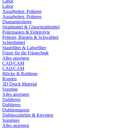
Labor
Labor
Ausarbeiten, Polieren
Ausarbeiten, Polieren
Diamantpolierer
Strahlmittel & Glanzstrahlmittel
Polierpasten & Elektrolyte
Polierer, Bürsten & Schwabbel
Schleifmittel
Staubfilter & Laborfilter
Fräser für die Frästechnik
Alles anzeigen
CAD/CAM
CAD/CAM
Blöcke & Rohlinge
Ronden
3D Druck Material
Sonstige
Alles anzeigen
Dublieren
Dublieren
Dubliermassen
Dublierzubehör & Küvetten
Sonstiges
Alles anzeigen