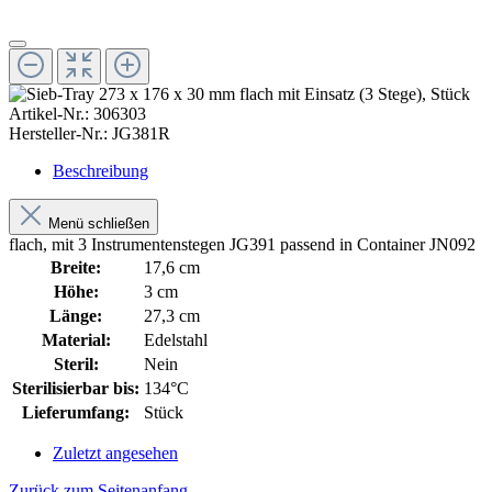
Artikel-Nr.:
306303
Hersteller-Nr.:
JG381R
Beschreibung
Menü schließen
flach, mit 3 Instrumentenstegen JG391 passend in Container JN092
Breite:
17,6 cm
Höhe:
3 cm
Länge:
27,3 cm
Material:
Edelstahl
Steril:
Nein
Sterilisierbar bis:
134°C
Lieferumfang:
Stück
Zuletzt angesehen
Zurück zum Seitenanfang