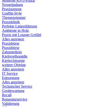
Moderne KFO-Praxis
Neugründung
Praxisumzug
Graffiti-Style
Themenzimmer
Praxisklinik
Perfekte Linienführung
Ambiente in Holz
Praxis mit Lounge Gefühl
Alles anzeigen
Praxisbörse
Praxisbörse
Zahnmedizin
Kieferorthopädie
Kieferchirurgie
weitere Objekte
Alles anzeigen
IT Service
Entsorgung
Alles anzeigen
Technischer Service
Gerätewartung
Recall
Reparaturservice
Validierung