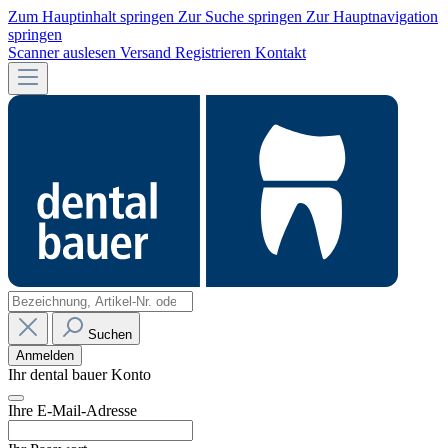
Zum Hauptinhalt springen
Zur Suche springen
Zur Hauptnavigation
springen
Scanner auslesen
Versand
Registrieren
Kontakt
Suchen
Anmelden
Ihr dental bauer Konto
Ihre E-Mail-Adresse