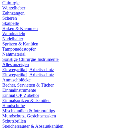
Chirurgie
Wurzelheber
Zahnzangen
Scheren
Skalpelle
Haken & Klemmen
Wundnadeln
Nadelhalter
Spritzen & Kanülen
Tamponadestopfer
Nahtmaterial
Sonstige Chirurgie-Instrumente
Alles anzeigen
Einwegartikel, Arbeitsschutz
Einwegartikel, Arbeitsschutz
Anmischblöcke
Becher, Servietten & Tücher
Einmalinstrumente
Einmal OP-Zubehör
Einmalspritzen & -kanülen
Handschuhe
Mischkanülen & Intraoraltips
Mundschutz, Gesichtsmasken
Schutzbrillen
Speichersauger & Absaugkanülen