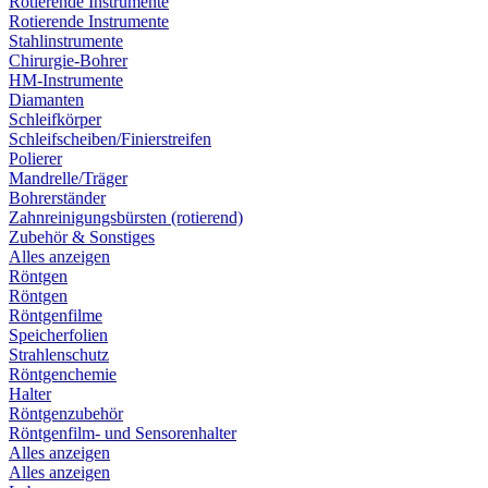
Rotierende Instrumente
Rotierende Instrumente
Stahlinstrumente
Chirurgie-Bohrer
HM-Instrumente
Diamanten
Schleifkörper
Schleifscheiben/Finierstreifen
Polierer
Mandrelle/Träger
Bohrerständer
Zahnreinigungsbürsten (rotierend)
Zubehör & Sonstiges
Alles anzeigen
Röntgen
Röntgen
Röntgenfilme
Speicherfolien
Strahlenschutz
Röntgenchemie
Halter
Röntgenzubehör
Röntgenfilm- und Sensorenhalter
Alles anzeigen
Alles anzeigen