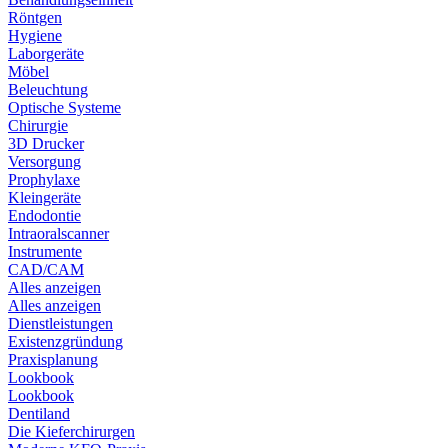
Röntgen
Hygiene
Laborgeräte
Möbel
Beleuchtung
Optische Systeme
Chirurgie
3D Drucker
Versorgung
Prophylaxe
Kleingeräte
Endodontie
Intraoralscanner
Instrumente
CAD/CAM
Alles anzeigen
Alles anzeigen
Dienstleistungen
Existenzgründung
Praxisplanung
Lookbook
Lookbook
Dentiland
Die Kieferchirurgen