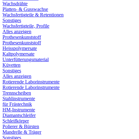
Wachsdrähte
Platten- & Gusswachse
Wachsfertigteile & Retentionen
Sonstiges
Wachsfertigteile, Profile
Alles anzeigen
Prothesenkunststoff
Prothesenkunststoff
Heisspolymersate
Kaltpolymersate
Unterfütterungsmaterial
Küvetten
Sonstiges
Alles anzeigen
Rotierende Laborinstrumente
Rotierende Laborinstrumente
Trennscheiben
Stahlinstrumente
für Frästechnik
HM-Instrumente
Diamantschleifer
Schleifkörper
Polierer & Bürsten
Mandrelle & Träger
Sonstiges