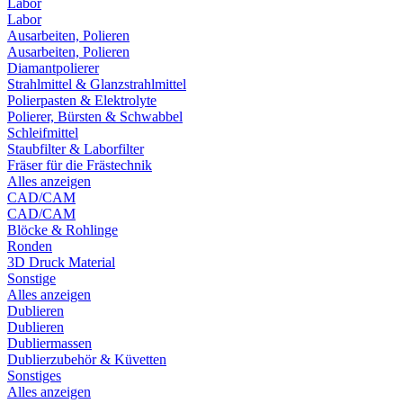
Labor
Labor
Ausarbeiten, Polieren
Ausarbeiten, Polieren
Diamantpolierer
Strahlmittel & Glanzstrahlmittel
Polierpasten & Elektrolyte
Polierer, Bürsten & Schwabbel
Schleifmittel
Staubfilter & Laborfilter
Fräser für die Frästechnik
Alles anzeigen
CAD/CAM
CAD/CAM
Blöcke & Rohlinge
Ronden
3D Druck Material
Sonstige
Alles anzeigen
Dublieren
Dublieren
Dubliermassen
Dublierzubehör & Küvetten
Sonstiges
Alles anzeigen