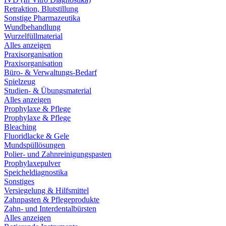
Retraktion, Blutstillung
Sonstige Pharmazeutika
Wundbehandlung
Wurzelfüllmaterial
Alles anzeigen
Praxisorganisation
Praxisorganisation
Büro- & Verwaltungs-Bedarf
Spielzeug
Studien- & Übungsmaterial
Alles anzeigen
Prophylaxe & Pflege
Prophylaxe & Pflege
Bleaching
Fluoridlacke & Gele
Mundspüllösungen
Polier- und Zahnreinigungspasten
Prophylaxepulver
Speicheldiagnostika
Sonstiges
Versiegelung & Hilfsmittel
Zahnpasten & Pflegeprodukte
Zahn- und Interdentalbürsten
Alles anzeigen