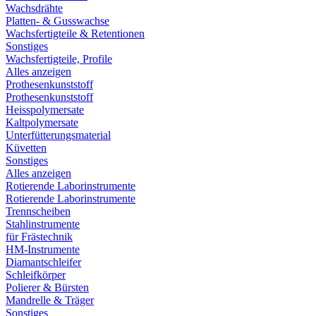
Wachsdrähte
Platten- & Gusswachse
Wachsfertigteile & Retentionen
Sonstiges
Wachsfertigteile, Profile
Alles anzeigen
Prothesenkunststoff
Prothesenkunststoff
Heisspolymersate
Kaltpolymersate
Unterfütterungsmaterial
Küvetten
Sonstiges
Alles anzeigen
Rotierende Laborinstrumente
Rotierende Laborinstrumente
Trennscheiben
Stahlinstrumente
für Frästechnik
HM-Instrumente
Diamantschleifer
Schleifkörper
Polierer & Bürsten
Mandrelle & Träger
Sonstiges