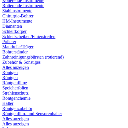
Rotierende Instrumente
Rotierende Instrumente
Stahlinstrumente
Chirurgie-Bohrer
HM-Instrumente
Diamanten
Schleifkörper
Schleifscheiben/Finierstreifen
Polierer
Mandrelle/Träger
Bohrerständer
Zahnreinigungsbürsten (rotierend)
Zubehör & Sonstiges
Alles anzeigen
Röntgen
Röntgen
Röntgenfilme
Speicherfolien
Strahlenschutz
Röntgenchemie
Halter
Röntgenzubehör
Röntgenfilm- und Sensorenhalter
Alles anzeigen
Alles anzeigen