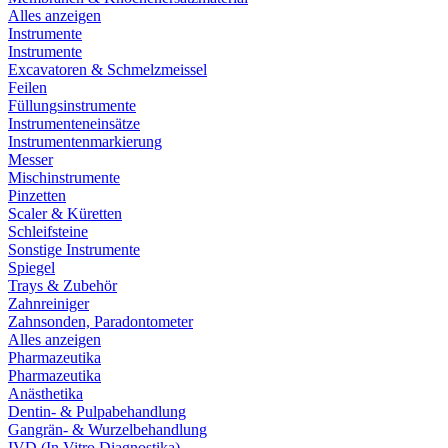
Alles anzeigen
Instrumente
Instrumente
Excavatoren & Schmelzmeissel
Feilen
Füllungsinstrumente
Instrumenteneinsätze
Instrumentenmarkierung
Messer
Mischinstrumente
Pinzetten
Scaler & Küretten
Schleifsteine
Sonstige Instrumente
Spiegel
Trays & Zubehör
Zahnreiniger
Zahnsonden, Paradontometer
Alles anzeigen
Pharmazeutika
Pharmazeutika
Anästhetika
Dentin- & Pulpabehandlung
Gangrän- & Wurzelbehandlung
IVD (In Vitro Diagnostika)