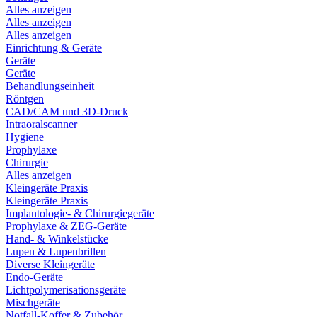
Alles anzeigen
Alles anzeigen
Alles anzeigen
Einrichtung & Geräte
Geräte
Geräte
Behandlungseinheit
Röntgen
CAD/CAM und 3D-Druck
Intraoralscanner
Hygiene
Prophylaxe
Chirurgie
Alles anzeigen
Kleingeräte Praxis
Kleingeräte Praxis
Implantologie- & Chirurgiegeräte
Prophylaxe & ZEG-Geräte
Hand- & Winkelstücke
Lupen & Lupenbrillen
Diverse Kleingeräte
Endo-Geräte
Lichtpolymerisationsgeräte
Mischgeräte
Notfall-Koffer & Zubehör