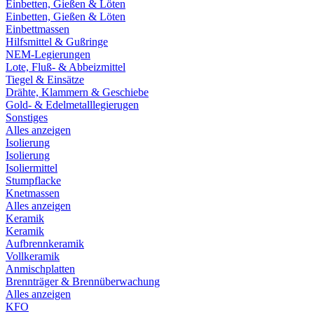
Einbetten, Gießen & Löten
Einbetten, Gießen & Löten
Einbettmassen
Hilfsmittel & Gußringe
NEM-Legierungen
Lote, Fluß- & Abbeizmittel
Tiegel & Einsätze
Drähte, Klammern & Geschiebe
Gold- & Edelmetalllegierugen
Sonstiges
Alles anzeigen
Isolierung
Isolierung
Isoliermittel
Stumpflacke
Knetmassen
Alles anzeigen
Keramik
Keramik
Aufbrennkeramik
Vollkeramik
Anmischplatten
Brennträger & Brennüberwachung
Alles anzeigen
KFO