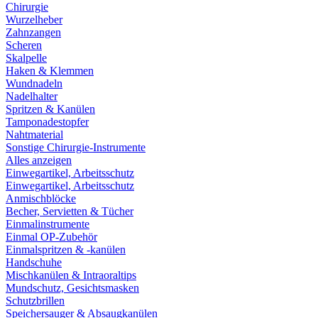
Chirurgie
Wurzelheber
Zahnzangen
Scheren
Skalpelle
Haken & Klemmen
Wundnadeln
Nadelhalter
Spritzen & Kanülen
Tamponadestopfer
Nahtmaterial
Sonstige Chirurgie-Instrumente
Alles anzeigen
Einwegartikel, Arbeitsschutz
Einwegartikel, Arbeitsschutz
Anmischblöcke
Becher, Servietten & Tücher
Einmalinstrumente
Einmal OP-Zubehör
Einmalspritzen & -kanülen
Handschuhe
Mischkanülen & Intraoraltips
Mundschutz, Gesichtsmasken
Schutzbrillen
Speichersauger & Absaugkanülen