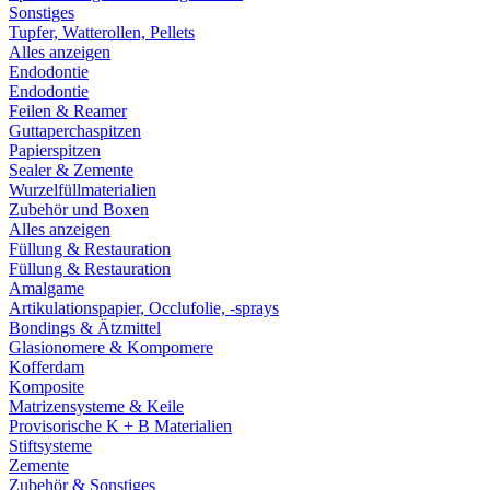
Sonstiges
Tupfer, Watterollen, Pellets
Alles anzeigen
Endodontie
Endodontie
Feilen & Reamer
Guttaperchaspitzen
Papierspitzen
Sealer & Zemente
Wurzelfüllmaterialien
Zubehör und Boxen
Alles anzeigen
Füllung & Restauration
Füllung & Restauration
Amalgame
Artikulationspapier, Occlufolie, -sprays
Bondings & Ätzmittel
Glasionomere & Kompomere
Kofferdam
Komposite
Matrizensysteme & Keile
Provisorische K + B Materialien
Stiftsysteme
Zemente
Zubehör & Sonstiges