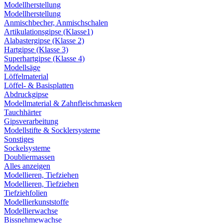
Modellherstellung
Modellherstellung
Anmischbecher, Anmischschalen
Artikulationsgipse (Klasse1)
Alabastergipse (Klasse 2)
Hartgipse (Klasse 3)
Superhartgipse (Klasse 4)
Modellsäge
Löffelmaterial
Löffel- & Basisplatten
Abdruckgipse
Modellmaterial & Zahnfleischmasken
Tauchhärter
Gipsverarbeitung
Modellstifte & Socklersysteme
Sonstiges
Sockelsysteme
Doubliermassen
Alles anzeigen
Modellieren, Tiefziehen
Modellieren, Tiefziehen
Tiefziehfolien
Modellierkunststoffe
Modellierwachse
Bissnehmewachse