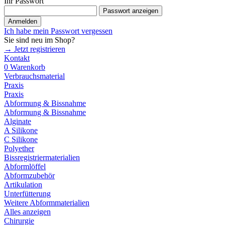
Ihr Passwort
Passwort anzeigen
Anmelden
Ich habe mein Passwort vergessen
Sie sind neu im Shop?
→ Jetzt registrieren
Kontakt
0
Warenkorb
Verbrauchsmaterial
Praxis
Praxis
Abformung & Bissnahme
Abformung & Bissnahme
Alginate
A Silikone
C Silikone
Polyether
Bissregistriermaterialien
Abformlöffel
Abformzubehör
Artikulation
Unterfütterung
Weitere Abformmaterialien
Alles anzeigen
Chirurgie