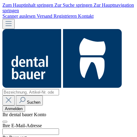
Zum Hauptinhalt springen
Zur Suche springen
Zur Hauptnavigation
springen
Scanner auslesen
Versand
Registrieren
Kontakt
Suchen
Anmelden
Ihr dental bauer Konto
Ihre E-Mail-Adresse