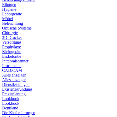
Röntgen
Hygiene
Laborgeräte
Möbel
Beleuchtung
Optische Systeme
Chirurgie
3D Drucker
Versorgung
Prophylaxe
Kleingeräte
Endodontie
Intraoralscanner
Instrumente
CAD/CAM
Alles anzeigen
Alles anzeigen
Dienstleistungen
Existenzgründung
Praxisplanung
Lookbook
Lookbook
Dentiland
Die Kieferchirurgen