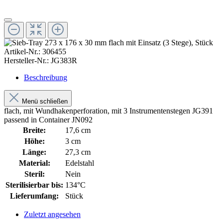
Artikel-Nr.:
306455
Hersteller-Nr.:
JG383R
Beschreibung
Menü schließen
flach, mit Wundhakenperforation, mit 3 Instrumentenstegen JG391
passend in Container JN092
Breite:
17,6 cm
Höhe:
3 cm
Länge:
27,3 cm
Material:
Edelstahl
Steril:
Nein
Sterilisierbar bis:
134°C
Lieferumfang:
Stück
Zuletzt angesehen