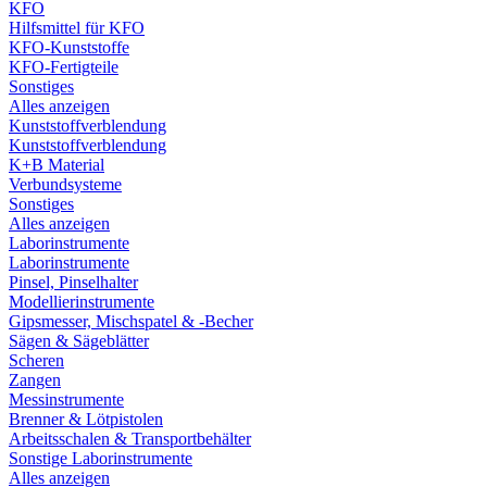
KFO
Hilfsmittel für KFO
KFO-Kunststoffe
KFO-Fertigteile
Sonstiges
Alles anzeigen
Kunststoffverblendung
Kunststoffverblendung
K+B Material
Verbundsysteme
Sonstiges
Alles anzeigen
Laborinstrumente
Laborinstrumente
Pinsel, Pinselhalter
Modellierinstrumente
Gipsmesser, Mischspatel & -Becher
Sägen & Sägeblätter
Scheren
Zangen
Messinstrumente
Brenner & Lötpistolen
Arbeitsschalen & Transportbehälter
Sonstige Laborinstrumente
Alles anzeigen