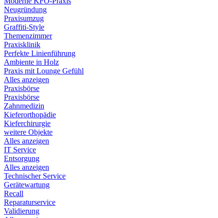
Moderne KFO-Praxis
Neugründung
Praxisumzug
Graffiti-Style
Themenzimmer
Praxisklinik
Perfekte Linienführung
Ambiente in Holz
Praxis mit Lounge Gefühl
Alles anzeigen
Praxisbörse
Praxisbörse
Zahnmedizin
Kieferorthopädie
Kieferchirurgie
weitere Objekte
Alles anzeigen
IT Service
Entsorgung
Alles anzeigen
Technischer Service
Gerätewartung
Recall
Reparaturservice
Validierung