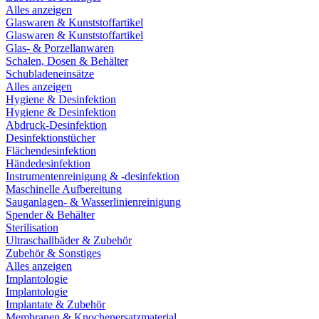
Alles anzeigen
Glaswaren & Kunststoffartikel
Glaswaren & Kunststoffartikel
Glas- & Porzellanwaren
Schalen, Dosen & Behälter
Schubladeneinsätze
Alles anzeigen
Hygiene & Desinfektion
Hygiene & Desinfektion
Abdruck-Desinfektion
Desinfektionstücher
Flächendesinfektion
Händedesinfektion
Instrumentenreinigung & -desinfektion
Maschinelle Aufbereitung
Sauganlagen- & Wasserlinienreinigung
Spender & Behälter
Sterilisation
Ultraschallbäder & Zubehör
Zubehör & Sonstiges
Alles anzeigen
Implantologie
Implantologie
Implantate & Zubehör
Membranen & Knochenersatzmaterial