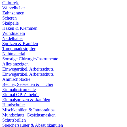
Chirurgie
Wurzelheber
Zahnzangen
Scheren
Skalpelle
Haken & Klemmen
Wundnadeln
Nadelhalter
Spritzen & Kanülen
Tamponadestopfer
Nahtmaterial
Sonstige Chirurgie-Instrumente
Alles anzeigen
Einwegartikel, Arbeitsschutz
Einwegartikel, Arbeitsschutz
Anmischblöcke
Becher, Servietten & Tücher
Einmalinstrumente
Einmal OP-Zubehör
Einmalspritzen & -kanülen
Handschuhe
Mischkanülen & Intraoraltips
Mundschutz, Gesichtsmasken
Schutzbrillen
Speichersauger & Absaugkanülen