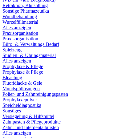
Retraktion, Blutstillung
Sonstige Pharmazeutika
Wundbehandlung
Wurzelfüllmaterial
Alles anzeigen
Praxisorganisation
Praxisorganisation
Büro- & Verwaltungs-Bedarf
Spielzeug
Studien- & Übungsmaterial
Alles anzeigen
Prophylaxe & Pflege
Prophylaxe & Pflege
Bleaching
Fluoridlacke & Gele
Mundspüllösungen
Polier- und Zahnreinigungspasten
Prophylaxepulver
Speicheldiagnostika
Sonstiges
Versiegelung & Hilfsmittel
Zahnpasten & Pflegeprodukte
Zahn- und Interdentalbürsten
Alles anzeigen