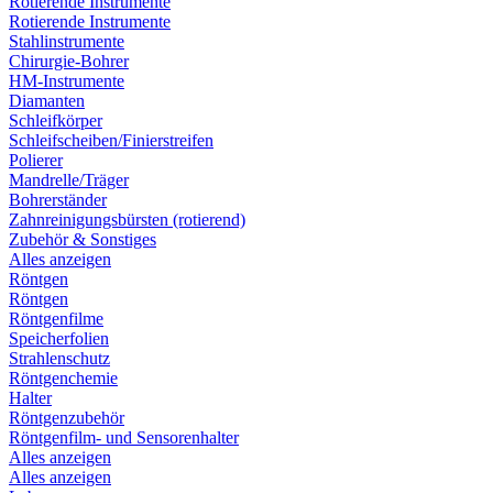
Rotierende Instrumente
Rotierende Instrumente
Stahlinstrumente
Chirurgie-Bohrer
HM-Instrumente
Diamanten
Schleifkörper
Schleifscheiben/Finierstreifen
Polierer
Mandrelle/Träger
Bohrerständer
Zahnreinigungsbürsten (rotierend)
Zubehör & Sonstiges
Alles anzeigen
Röntgen
Röntgen
Röntgenfilme
Speicherfolien
Strahlenschutz
Röntgenchemie
Halter
Röntgenzubehör
Röntgenfilm- und Sensorenhalter
Alles anzeigen
Alles anzeigen