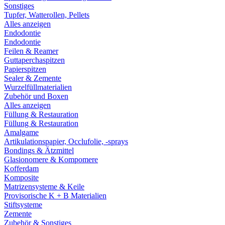
Sonstiges
Tupfer, Watterollen, Pellets
Alles anzeigen
Endodontie
Endodontie
Feilen & Reamer
Guttaperchaspitzen
Papierspitzen
Sealer & Zemente
Wurzelfüllmaterialien
Zubehör und Boxen
Alles anzeigen
Füllung & Restauration
Füllung & Restauration
Amalgame
Artikulationspapier, Occlufolie, -sprays
Bondings & Ätzmittel
Glasionomere & Kompomere
Kofferdam
Komposite
Matrizensysteme & Keile
Provisorische K + B Materialien
Stiftsysteme
Zemente
Zubehör & Sonstiges