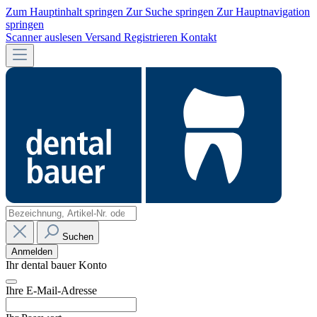
Zum Hauptinhalt springen
Zur Suche springen
Zur Hauptnavigation
springen
Scanner auslesen
Versand
Registrieren
Kontakt
Suchen
Anmelden
Ihr dental bauer Konto
Ihre E-Mail-Adresse