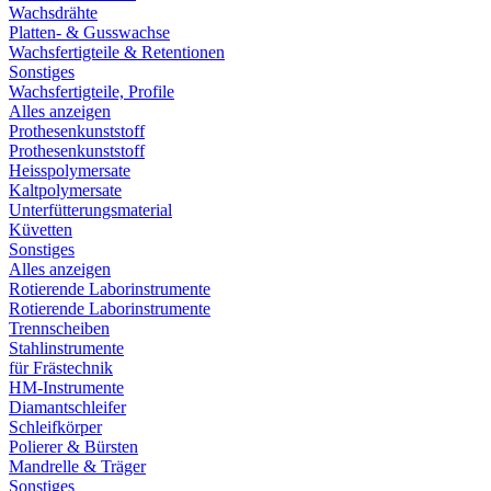
Wachsdrähte
Platten- & Gusswachse
Wachsfertigteile & Retentionen
Sonstiges
Wachsfertigteile, Profile
Alles anzeigen
Prothesenkunststoff
Prothesenkunststoff
Heisspolymersate
Kaltpolymersate
Unterfütterungsmaterial
Küvetten
Sonstiges
Alles anzeigen
Rotierende Laborinstrumente
Rotierende Laborinstrumente
Trennscheiben
Stahlinstrumente
für Frästechnik
HM-Instrumente
Diamantschleifer
Schleifkörper
Polierer & Bürsten
Mandrelle & Träger
Sonstiges