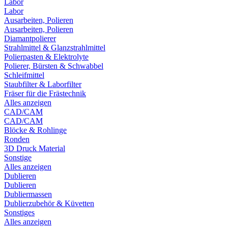
Labor
Labor
Ausarbeiten, Polieren
Ausarbeiten, Polieren
Diamantpolierer
Strahlmittel & Glanzstrahlmittel
Polierpasten & Elektrolyte
Polierer, Bürsten & Schwabbel
Schleifmittel
Staubfilter & Laborfilter
Fräser für die Frästechnik
Alles anzeigen
CAD/CAM
CAD/CAM
Blöcke & Rohlinge
Ronden
3D Druck Material
Sonstige
Alles anzeigen
Dublieren
Dublieren
Dubliermassen
Dublierzubehör & Küvetten
Sonstiges
Alles anzeigen