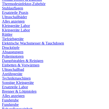
Thermodesinfektor-Zubehör
Stuhlauflagen
Ersatzteile Praxis
Ultraschallbäder
Alles anzeigen
Kleingeräte Labor
Kleingeräte Labor
Rüttler
Tiefziehgeräte
Elektrische Wachsmesser & Tauchdosen
Drucktöpfe
Absaugungen
Poliermotoren
Dampfstrahlen & Reinigen
Einbetten & Vorwärmen
Ultraschallbad
Anrührgeräte
Technikmaschinen
Sonstige Kleingeräte
Ersatzteile Labor
Brenner & Lötpistolen
Alles anzeigen
Fundgrube
Fundgrube
Behandlungseinheit