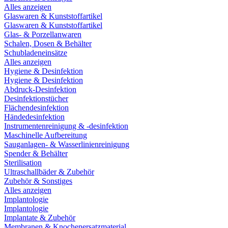
Alles anzeigen
Glaswaren & Kunststoffartikel
Glaswaren & Kunststoffartikel
Glas- & Porzellanwaren
Schalen, Dosen & Behälter
Schubladeneinsätze
Alles anzeigen
Hygiene & Desinfektion
Hygiene & Desinfektion
Abdruck-Desinfektion
Desinfektionstücher
Flächendesinfektion
Händedesinfektion
Instrumentenreinigung & -desinfektion
Maschinelle Aufbereitung
Sauganlagen- & Wasserlinienreinigung
Spender & Behälter
Sterilisation
Ultraschallbäder & Zubehör
Zubehör & Sonstiges
Alles anzeigen
Implantologie
Implantologie
Implantate & Zubehör
Membranen & Knochenersatzmaterial