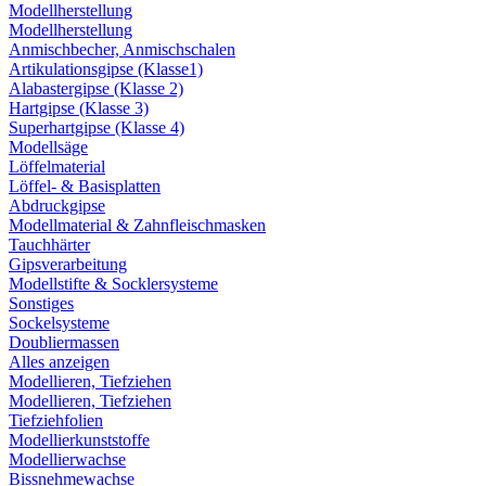
Modellherstellung
Modellherstellung
Anmischbecher, Anmischschalen
Artikulationsgipse (Klasse1)
Alabastergipse (Klasse 2)
Hartgipse (Klasse 3)
Superhartgipse (Klasse 4)
Modellsäge
Löffelmaterial
Löffel- & Basisplatten
Abdruckgipse
Modellmaterial & Zahnfleischmasken
Tauchhärter
Gipsverarbeitung
Modellstifte & Socklersysteme
Sonstiges
Sockelsysteme
Doubliermassen
Alles anzeigen
Modellieren, Tiefziehen
Modellieren, Tiefziehen
Tiefziehfolien
Modellierkunststoffe
Modellierwachse
Bissnehmewachse