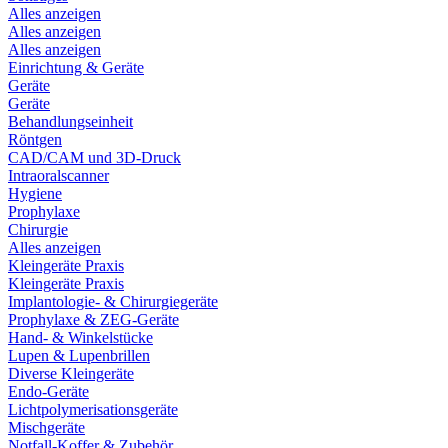
Alles anzeigen
Alles anzeigen
Alles anzeigen
Einrichtung & Geräte
Geräte
Geräte
Behandlungseinheit
Röntgen
CAD/CAM und 3D-Druck
Intraoralscanner
Hygiene
Prophylaxe
Chirurgie
Alles anzeigen
Kleingeräte Praxis
Kleingeräte Praxis
Implantologie- & Chirurgiegeräte
Prophylaxe & ZEG-Geräte
Hand- & Winkelstücke
Lupen & Lupenbrillen
Diverse Kleingeräte
Endo-Geräte
Lichtpolymerisationsgeräte
Mischgeräte
Notfall-Koffer & Zubehör