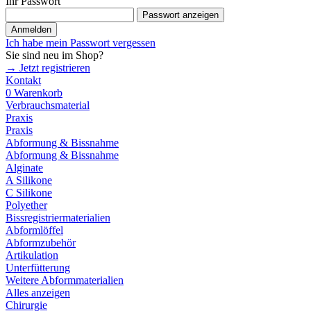
Ihr Passwort
Passwort anzeigen
Anmelden
Ich habe mein Passwort vergessen
Sie sind neu im Shop?
→ Jetzt registrieren
Kontakt
0
Warenkorb
Verbrauchsmaterial
Praxis
Praxis
Abformung & Bissnahme
Abformung & Bissnahme
Alginate
A Silikone
C Silikone
Polyether
Bissregistriermaterialien
Abformlöffel
Abformzubehör
Artikulation
Unterfütterung
Weitere Abformmaterialien
Alles anzeigen
Chirurgie