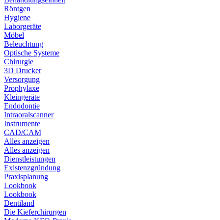
Röntgen
Hygiene
Laborgeräte
Möbel
Beleuchtung
Optische Systeme
Chirurgie
3D Drucker
Versorgung
Prophylaxe
Kleingeräte
Endodontie
Intraoralscanner
Instrumente
CAD/CAM
Alles anzeigen
Alles anzeigen
Dienstleistungen
Existenzgründung
Praxisplanung
Lookbook
Lookbook
Dentiland
Die Kieferchirurgen