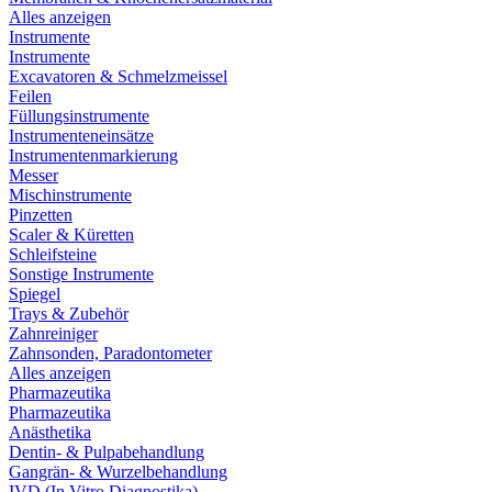
Alles anzeigen
Instrumente
Instrumente
Excavatoren & Schmelzmeissel
Feilen
Füllungsinstrumente
Instrumenteneinsätze
Instrumentenmarkierung
Messer
Mischinstrumente
Pinzetten
Scaler & Küretten
Schleifsteine
Sonstige Instrumente
Spiegel
Trays & Zubehör
Zahnreiniger
Zahnsonden, Paradontometer
Alles anzeigen
Pharmazeutika
Pharmazeutika
Anästhetika
Dentin- & Pulpabehandlung
Gangrän- & Wurzelbehandlung
IVD (In Vitro Diagnostika)