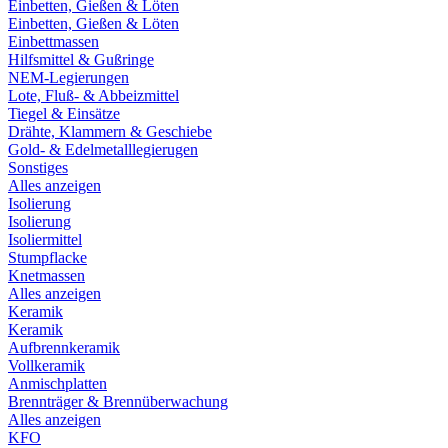
Einbetten, Gießen & Löten
Einbetten, Gießen & Löten
Einbettmassen
Hilfsmittel & Gußringe
NEM-Legierungen
Lote, Fluß- & Abbeizmittel
Tiegel & Einsätze
Drähte, Klammern & Geschiebe
Gold- & Edelmetalllegierugen
Sonstiges
Alles anzeigen
Isolierung
Isolierung
Isoliermittel
Stumpflacke
Knetmassen
Alles anzeigen
Keramik
Keramik
Aufbrennkeramik
Vollkeramik
Anmischplatten
Brennträger & Brennüberwachung
Alles anzeigen
KFO