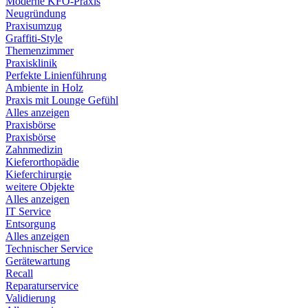
Moderne KFO-Praxis
Neugründung
Praxisumzug
Graffiti-Style
Themenzimmer
Praxisklinik
Perfekte Linienführung
Ambiente in Holz
Praxis mit Lounge Gefühl
Alles anzeigen
Praxisbörse
Praxisbörse
Zahnmedizin
Kieferorthopädie
Kieferchirurgie
weitere Objekte
Alles anzeigen
IT Service
Entsorgung
Alles anzeigen
Technischer Service
Gerätewartung
Recall
Reparaturservice
Validierung