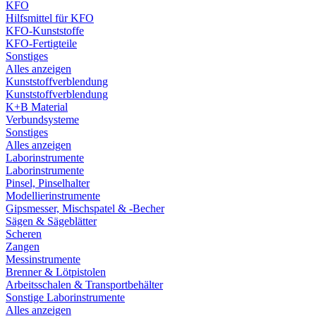
KFO
Hilfsmittel für KFO
KFO-Kunststoffe
KFO-Fertigteile
Sonstiges
Alles anzeigen
Kunststoffverblendung
Kunststoffverblendung
K+B Material
Verbundsysteme
Sonstiges
Alles anzeigen
Laborinstrumente
Laborinstrumente
Pinsel, Pinselhalter
Modellierinstrumente
Gipsmesser, Mischspatel & -Becher
Sägen & Sägeblätter
Scheren
Zangen
Messinstrumente
Brenner & Lötpistolen
Arbeitsschalen & Transportbehälter
Sonstige Laborinstrumente
Alles anzeigen