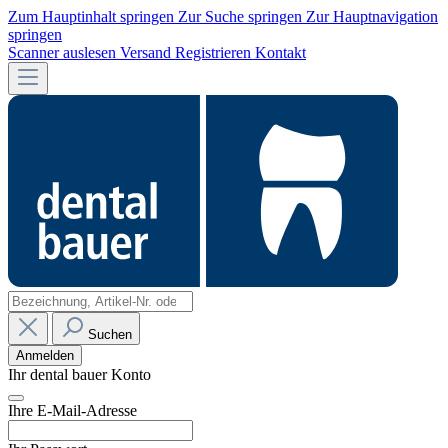
Zum Hauptinhalt springen
Zur Suche springen
Zur Hauptnavigation
springen
Scanner auslesen
Versand
Registrieren
Kontakt
Suchen
Anmelden
Ihr dental bauer Konto
Ihre E-Mail-Adresse