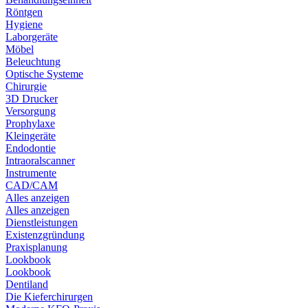
Röntgen
Hygiene
Laborgeräte
Möbel
Beleuchtung
Optische Systeme
Chirurgie
3D Drucker
Versorgung
Prophylaxe
Kleingeräte
Endodontie
Intraoralscanner
Instrumente
CAD/CAM
Alles anzeigen
Alles anzeigen
Dienstleistungen
Existenzgründung
Praxisplanung
Lookbook
Lookbook
Dentiland
Die Kieferchirurgen