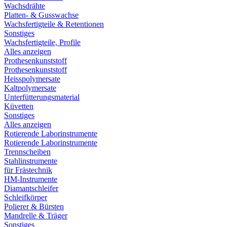
Wachsdrähte
Platten- & Gusswachse
Wachsfertigteile & Retentionen
Sonstiges
Wachsfertigteile, Profile
Alles anzeigen
Prothesenkunststoff
Prothesenkunststoff
Heisspolymersate
Kaltpolymersate
Unterfütterungsmaterial
Küvetten
Sonstiges
Alles anzeigen
Rotierende Laborinstrumente
Rotierende Laborinstrumente
Trennscheiben
Stahlinstrumente
für Frästechnik
HM-Instrumente
Diamantschleifer
Schleifkörper
Polierer & Bürsten
Mandrelle & Träger
Sonstiges