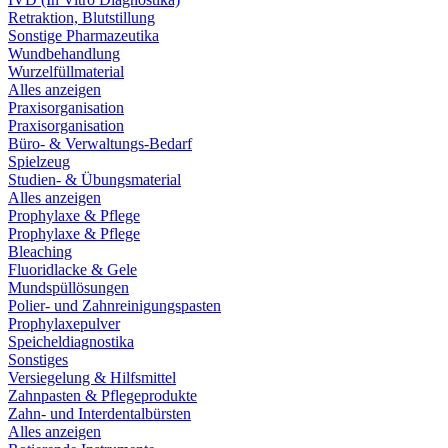
Retraktion, Blutstillung
Sonstige Pharmazeutika
Wundbehandlung
Wurzelfüllmaterial
Alles anzeigen
Praxisorganisation
Praxisorganisation
Büro- & Verwaltungs-Bedarf
Spielzeug
Studien- & Übungsmaterial
Alles anzeigen
Prophylaxe & Pflege
Prophylaxe & Pflege
Bleaching
Fluoridlacke & Gele
Mundspüllösungen
Polier- und Zahnreinigungspasten
Prophylaxepulver
Speicheldiagnostika
Sonstiges
Versiegelung & Hilfsmittel
Zahnpasten & Pflegeprodukte
Zahn- und Interdentalbürsten
Alles anzeigen