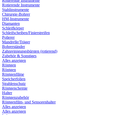
Rotierende Instrumente
Rotierende Instrumente
Stahlinstrumente
Chirurgie-Bohrer
HM-Instrumente
Diamanten
Schleifkörper
Schleifscheiben/Finierstreifen
Polierer
Mandrelle/Träger
Bohrerständer
Zahnreinigungsbürsten (rotierend)
Zubehör & Sonstiges
Alles anzeigen
Röntgen
Röntgen
Röntgenfilme
Speicherfolien
Strahlenschutz
Röntgenchemie
Halter
Röntgenzubehör
Röntgenfilm- und Sensorenhalter
Alles anzeigen
Alles anzeigen