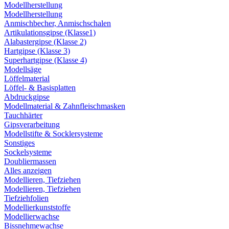
Modellherstellung
Modellherstellung
Anmischbecher, Anmischschalen
Artikulationsgipse (Klasse1)
Alabastergipse (Klasse 2)
Hartgipse (Klasse 3)
Superhartgipse (Klasse 4)
Modellsäge
Löffelmaterial
Löffel- & Basisplatten
Abdruckgipse
Modellmaterial & Zahnfleischmasken
Tauchhärter
Gipsverarbeitung
Modellstifte & Socklersysteme
Sonstiges
Sockelsysteme
Doubliermassen
Alles anzeigen
Modellieren, Tiefziehen
Modellieren, Tiefziehen
Tiefziehfolien
Modellierkunststoffe
Modellierwachse
Bissnehmewachse