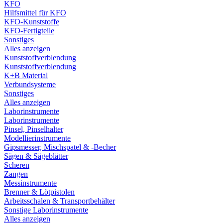
KFO
Hilfsmittel für KFO
KFO-Kunststoffe
KFO-Fertigteile
Sonstiges
Alles anzeigen
Kunststoffverblendung
Kunststoffverblendung
K+B Material
Verbundsysteme
Sonstiges
Alles anzeigen
Laborinstrumente
Laborinstrumente
Pinsel, Pinselhalter
Modellierinstrumente
Gipsmesser, Mischspatel & -Becher
Sägen & Sägeblätter
Scheren
Zangen
Messinstrumente
Brenner & Lötpistolen
Arbeitsschalen & Transportbehälter
Sonstige Laborinstrumente
Alles anzeigen