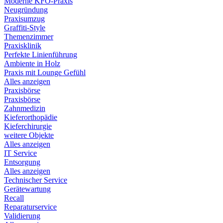
Moderne KFO-Praxis
Neugründung
Praxisumzug
Graffiti-Style
Themenzimmer
Praxisklinik
Perfekte Linienführung
Ambiente in Holz
Praxis mit Lounge Gefühl
Alles anzeigen
Praxisbörse
Praxisbörse
Zahnmedizin
Kieferorthopädie
Kieferchirurgie
weitere Objekte
Alles anzeigen
IT Service
Entsorgung
Alles anzeigen
Technischer Service
Gerätewartung
Recall
Reparaturservice
Validierung