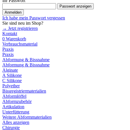
Ihr Passwort
Passwort anzeigen
Anmelden
Ich habe mein Passwort vergessen
Sie sind neu im Shop?
→ Jetzt registrieren
Kontakt
0
Warenkorb
Verbrauchsmaterial
Praxis
Praxis
Abformung & Bissnahme
Abformung & Bissnahme
Alginate
A Silikone
C Silikone
Polyether
Bissregistriermaterialien
Abformlöffel
Abformzubehör
Artikulation
Unterfütterung
Weitere Abformmaterialien
Alles anzeigen
Chirurgie