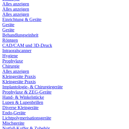
Alles anzeigen
Alles anzeigen
Alles anzeigen
Einrichtung & Geräte
Geräte
Geräte
Behandlungseinheit
Röntgen
CAD/CAM und 3D-Druck
Intraoralscanner
Hygiene
Prophylaxe
Chirurgie
Alles anzeigen
Kleingeräte Praxis
Kleingeräte Praxis
Implantologie- & Chirurgiegeräte
Prophylaxe & ZEG-Geräte
Hand- & Winkelstücke
Lupen & Lupenbrillen
Diverse Kleingeräte
Endo-Geräte
Lichtpolymerisationsgeräte
Mischgeräte
Notfall-Koffer & Zubehör