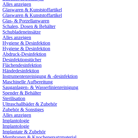
Alles anzeigen
Glaswaren & Kunststoffartikel
Glaswaren & Kunststoffartikel
Glas- & Porzellanwaren
Schalen, Dosen & Behälter
Schubladeneinsätze
Alles anzeigen
Hygiene & Desinfektion
Hygiene & Desinfektion
Abdruck-Desinfektion
Desinfektionstücher
Flächendesinfektion
Händedesinfektion
Instrumentenreinigung & -desinfektion
Maschinelle Aufbereitung
Sauganlagen- & Wasserlinienreinigung
Spender & Behälter
Sterilisation
Ultraschallbäder & Zubehör
Zubehör & Sonstiges
Alles anzeigen
Implantologie
Implantologie
Implantate & Zubehör
Membranen & Knochenersatzmaterial