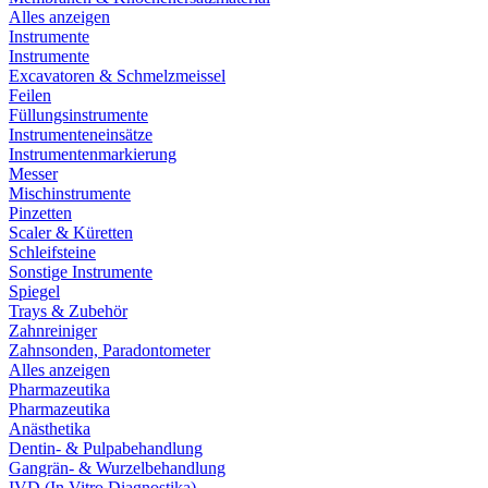
Alles anzeigen
Instrumente
Instrumente
Excavatoren & Schmelzmeissel
Feilen
Füllungsinstrumente
Instrumenteneinsätze
Instrumentenmarkierung
Messer
Mischinstrumente
Pinzetten
Scaler & Küretten
Schleifsteine
Sonstige Instrumente
Spiegel
Trays & Zubehör
Zahnreiniger
Zahnsonden, Paradontometer
Alles anzeigen
Pharmazeutika
Pharmazeutika
Anästhetika
Dentin- & Pulpabehandlung
Gangrän- & Wurzelbehandlung
IVD (In Vitro Diagnostika)