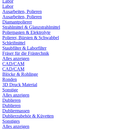
Labor
Labor
Ausarbeiten, Polieren
Ausarbeiten, Polieren
Diamantpolierer
Strahlmittel & Glanzstrahlmittel
Polierpasten & Elektrolyte
Polierer, Bürsten & Schwabbel
Schleifmittel
Staubfilter & Laborfilter
Fräser für die Frästechnik
Alles anzeigen
CAD/CAM
CAD/CAM
Blöcke & Rohlinge
Ronden
3D Druck Material
Sonstige
Alles anzeigen
Dublieren
Dublieren
Dubliermassen
Dublierzubehör & Küvetten
Sonstiges
Alles anzeigen