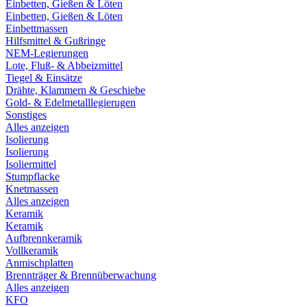
Einbetten, Gießen & Löten
Einbetten, Gießen & Löten
Einbettmassen
Hilfsmittel & Gußringe
NEM-Legierungen
Lote, Fluß- & Abbeizmittel
Tiegel & Einsätze
Drähte, Klammern & Geschiebe
Gold- & Edelmetalllegierugen
Sonstiges
Alles anzeigen
Isolierung
Isolierung
Isoliermittel
Stumpflacke
Knetmassen
Alles anzeigen
Keramik
Keramik
Aufbrennkeramik
Vollkeramik
Anmischplatten
Brennträger & Brennüberwachung
Alles anzeigen
KFO