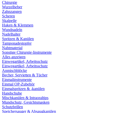
Chirurgie
Wurzelheber
Zahnzangen
Scheren
Skalpelle
Haken & Klemmen
Wundnadeln
Nadelhalter
Spritzen & Kanülen
Tamponadestopfer
Nahtmaterial
Sonstige Chirurgie-Instrumente
Alles anzeigen
Einwegartikel, Arbeitsschutz
Einwegartikel, Arbeitsschutz
Anmischblöcke
Becher, Servietten & Tücher
Einmalinstrumente
Einmal OP-Zubehör
Einmalspritzen & -kanülen
Handschuhe
Mischkanülen & Intraoraltips
Mundschutz, Gesichtsmasken
Schutzbrillen
Speichersauger & Absaugkanülen