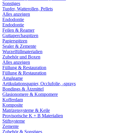
Sonstiges
Tupfer, Watterollen, Pellets
Alles anzeigen
Endodontie
Endodontie
Feilen & Reamer
Guttaperchaspitzen
Papierspitzen
Sealer & Zemente
Wurzelfüllmaterialien
Zubehör und Boxen
Alles anzeigen
Füllung & Restauration
Füllung & Restauration
Amalgame
Artikulationspapier, Occlufolie, -sprays
Bondings & Ätzmittel
Glasionomere & Kompomere
Kofferdam
Komposite
Matrizensysteme & Keile
Provisorische K + B Materialien
Stiftsysteme
Zemente
Zubehör & Sonstiges