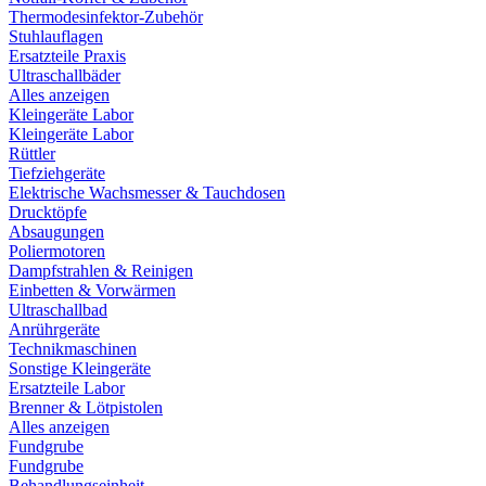
Thermodesinfektor-Zubehör
Stuhlauflagen
Ersatzteile Praxis
Ultraschallbäder
Alles anzeigen
Kleingeräte Labor
Kleingeräte Labor
Rüttler
Tiefziehgeräte
Elektrische Wachsmesser & Tauchdosen
Drucktöpfe
Absaugungen
Poliermotoren
Dampfstrahlen & Reinigen
Einbetten & Vorwärmen
Ultraschallbad
Anrührgeräte
Technikmaschinen
Sonstige Kleingeräte
Ersatzteile Labor
Brenner & Lötpistolen
Alles anzeigen
Fundgrube
Fundgrube
Behandlungseinheit