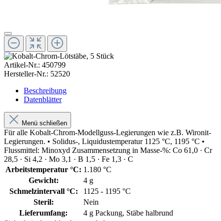
Artikel-Nr.:
450799
Hersteller-Nr.:
52520
Beschreibung
Datenblätter
Menü schließen
Für alle Kobalt-Chrom-Modellguss-Legierungen wie z.B. Wironit-
Legierungen. • Solidus-, Liquidustemperatur 1125 °C, 1195 °C •
Flussmittel: Minoxyd Zusammensetzung in Masse-%: Co 61,0 · Cr
28,5 · Si 4,2 · Mo 3,1 · B 1,5 · Fe 1,3 · C
Arbeitstemperatur °C:
1.180 °C
Gewicht:
4 g
Schmelzintervall °C:
1125 - 1195 °C
Steril:
Nein
Lieferumfang:
4 g Packung, Stäbe halbrund