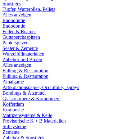
Sonstiges
Tupfer, Watterollen, Pellets
Alles anzeigen
Endodontie
Endodontie
Feilen & Reamer
Guttaperchaspitzen
Papierspitzen
Sealer & Zemente
Wurzelfüllmaterialien
Zubehör und Boxen
Alles anzeigen
Füllung & Restauration
Füllung & Restauration
Amalgame
Artikulationspapier, Occlufolie, -sprays
Bondings & Ätzmittel
Glasionomere & Kompomere
Kofferdam
Komposite
Matrizensysteme & Keile
Provisorische K + B Materialien
Stiftsysteme
Zemente
Zubehör & Sonstiges