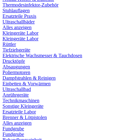
Thermodesinfektor-Zubehör
Stuhlauflagen
Ersatzteile Praxis
Ultraschallbäder
Alles anzeigen
Kleingeräte Labor
Kleingeräte Labor
Rüttler
Tiefziehgeräte
Elektrische Wachsmesser & Tauchdosen
Drucktöpfe
Absaugungen
Poliermotoren
Dampfstrahlen & Reinigen
Einbetten & Vorwärmen
Ultraschallbad
Anrührgeräte
Technikmaschinen
Sonstige Kleingeräte
Ersatzteile Labor
Brenner & Lötpistolen
Alles anzeigen
Fundgrube
Fundgrube
Behandlungseinheit