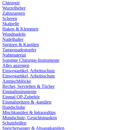
Chirurgie
Wurzelheber
Zahnzangen
Scheren
Skalpelle
Haken & Klemmen
Wundnadeln
Nadelhalter
Spritzen & Kanülen
Tamponadestopfer
Nahtmaterial
Sonstige Chirurgie-Instrumente
Alles anzeigen
Einwegartikel, Arbeitsschutz
Einwegartikel, Arbeitsschutz
Anmischblöcke
Becher, Servietten & Tücher
Einmalinstrumente
Einmal OP-Zubehör
Einmalspritzen & -kanülen
Handschuhe
Mischkanülen & Intraoraltips
Mundschutz, Gesichtsmasken
Schutzbrillen
Speichersauger & Absaugkanülen