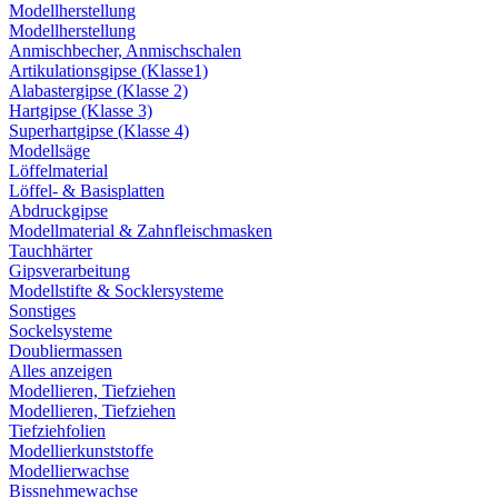
Modellherstellung
Modellherstellung
Anmischbecher, Anmischschalen
Artikulationsgipse (Klasse1)
Alabastergipse (Klasse 2)
Hartgipse (Klasse 3)
Superhartgipse (Klasse 4)
Modellsäge
Löffelmaterial
Löffel- & Basisplatten
Abdruckgipse
Modellmaterial & Zahnfleischmasken
Tauchhärter
Gipsverarbeitung
Modellstifte & Socklersysteme
Sonstiges
Sockelsysteme
Doubliermassen
Alles anzeigen
Modellieren, Tiefziehen
Modellieren, Tiefziehen
Tiefziehfolien
Modellierkunststoffe
Modellierwachse
Bissnehmewachse