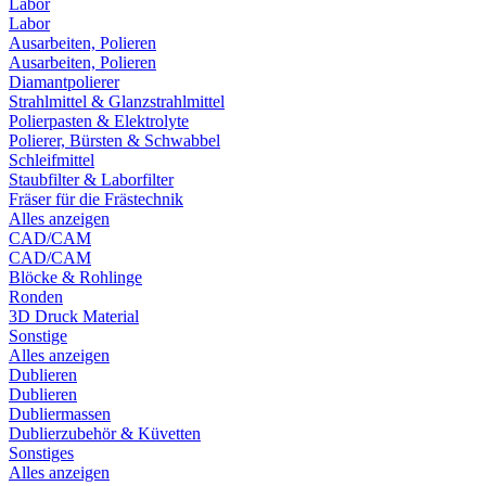
Labor
Labor
Ausarbeiten, Polieren
Ausarbeiten, Polieren
Diamantpolierer
Strahlmittel & Glanzstrahlmittel
Polierpasten & Elektrolyte
Polierer, Bürsten & Schwabbel
Schleifmittel
Staubfilter & Laborfilter
Fräser für die Frästechnik
Alles anzeigen
CAD/CAM
CAD/CAM
Blöcke & Rohlinge
Ronden
3D Druck Material
Sonstige
Alles anzeigen
Dublieren
Dublieren
Dubliermassen
Dublierzubehör & Küvetten
Sonstiges
Alles anzeigen