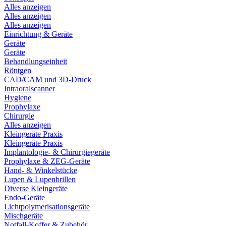
Alles anzeigen
Alles anzeigen
Alles anzeigen
Einrichtung & Geräte
Geräte
Geräte
Behandlungseinheit
Röntgen
CAD/CAM und 3D-Druck
Intraoralscanner
Hygiene
Prophylaxe
Chirurgie
Alles anzeigen
Kleingeräte Praxis
Kleingeräte Praxis
Implantologie- & Chirurgiegeräte
Prophylaxe & ZEG-Geräte
Hand- & Winkelstücke
Lupen & Lupenbrillen
Diverse Kleingeräte
Endo-Geräte
Lichtpolymerisationsgeräte
Mischgeräte
Notfall-Koffer & Zubehör