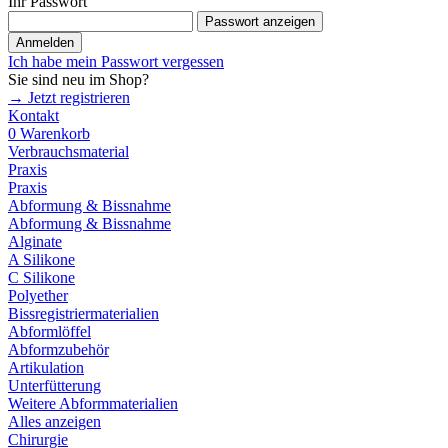
Ihr Passwort
Passwort anzeigen
Anmelden
Ich habe mein Passwort vergessen
Sie sind neu im Shop?
→ Jetzt registrieren
Kontakt
0
Warenkorb
Verbrauchsmaterial
Praxis
Praxis
Abformung & Bissnahme
Abformung & Bissnahme
Alginate
A Silikone
C Silikone
Polyether
Bissregistriermaterialien
Abformlöffel
Abformzubehör
Artikulation
Unterfütterung
Weitere Abformmaterialien
Alles anzeigen
Chirurgie