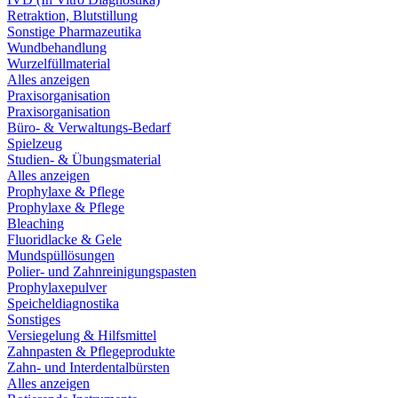
Retraktion, Blutstillung
Sonstige Pharmazeutika
Wundbehandlung
Wurzelfüllmaterial
Alles anzeigen
Praxisorganisation
Praxisorganisation
Büro- & Verwaltungs-Bedarf
Spielzeug
Studien- & Übungsmaterial
Alles anzeigen
Prophylaxe & Pflege
Prophylaxe & Pflege
Bleaching
Fluoridlacke & Gele
Mundspüllösungen
Polier- und Zahnreinigungspasten
Prophylaxepulver
Speicheldiagnostika
Sonstiges
Versiegelung & Hilfsmittel
Zahnpasten & Pflegeprodukte
Zahn- und Interdentalbürsten
Alles anzeigen