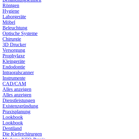
Röntgen
Hygiene
Laborgeräte
Möbel
Beleuchtung
Optische Systeme
Chirurgie
3D Drucker
Versorgung
Prophylaxe
Kleingeräte
Endodontie
Intraoralscanner
Instrumente
CAD/CAM
Alles anzeigen
Alles anzeigen
Dienstleistungen
Existenzgründung
Praxisplanung
Lookbook
Lookbook
Dentiland
Die Kieferchirurgen