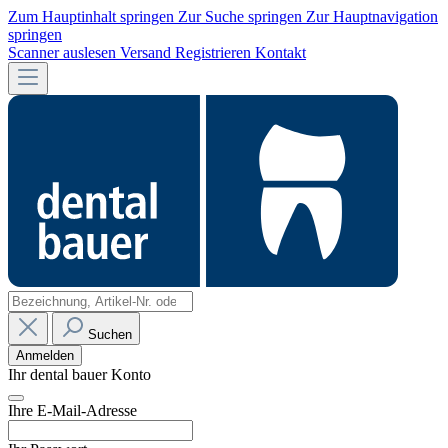
Zum Hauptinhalt springen
Zur Suche springen
Zur Hauptnavigation
springen
Scanner auslesen
Versand
Registrieren
Kontakt
Suchen
Anmelden
Ihr dental bauer Konto
Ihre E-Mail-Adresse