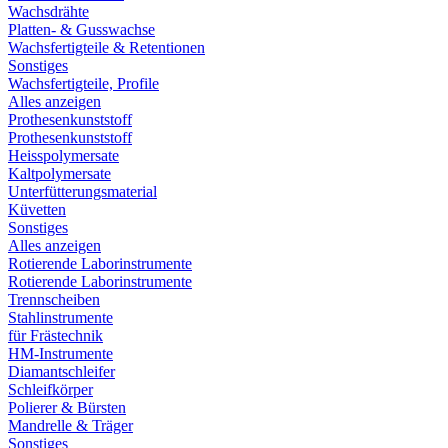
Wachsdrähte
Platten- & Gusswachse
Wachsfertigteile & Retentionen
Sonstiges
Wachsfertigteile, Profile
Alles anzeigen
Prothesenkunststoff
Prothesenkunststoff
Heisspolymersate
Kaltpolymersate
Unterfütterungsmaterial
Küvetten
Sonstiges
Alles anzeigen
Rotierende Laborinstrumente
Rotierende Laborinstrumente
Trennscheiben
Stahlinstrumente
für Frästechnik
HM-Instrumente
Diamantschleifer
Schleifkörper
Polierer & Bürsten
Mandrelle & Träger
Sonstiges