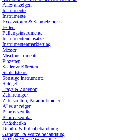
Alles anzeigen
Instrumente
Instrumente
Excavatoren & Schmelzmeissel
Feilen
Füllungsinstrumente
Instrumenteneinsätze
Instrumentenmarkierung
Messer
Mischinstrumente
Pinzetten
Scaler & Küretten
Schleifsteine
Sonstige Instrumente
Spiegel
Trays & Zubehör
Zahnreiniger
Zahnsonden, Paradontometer
Alles anzeigen
Pharmazeutika
Pharmazeutika
Anästhetika
Dentin- & Pulpabehandlung
Gangrän- & Wurzelbehandlung
IVD (In Vitro Diagnostika)