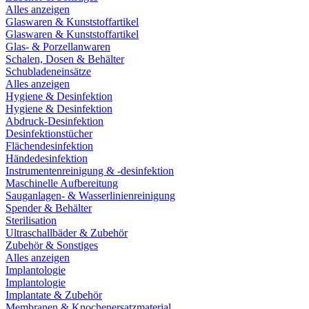
Alles anzeigen
Glaswaren & Kunststoffartikel
Glaswaren & Kunststoffartikel
Glas- & Porzellanwaren
Schalen, Dosen & Behälter
Schubladeneinsätze
Alles anzeigen
Hygiene & Desinfektion
Hygiene & Desinfektion
Abdruck-Desinfektion
Desinfektionstücher
Flächendesinfektion
Händedesinfektion
Instrumentenreinigung & -desinfektion
Maschinelle Aufbereitung
Sauganlagen- & Wasserlinienreinigung
Spender & Behälter
Sterilisation
Ultraschallbäder & Zubehör
Zubehör & Sonstiges
Alles anzeigen
Implantologie
Implantologie
Implantate & Zubehör
Membranen & Knochenersatzmaterial