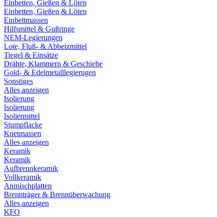
Einbetten, Gießen & Löten
Einbetten, Gießen & Löten
Einbettmassen
Hilfsmittel & Gußringe
NEM-Legierungen
Lote, Fluß- & Abbeizmittel
Tiegel & Einsätze
Drähte, Klammern & Geschiebe
Gold- & Edelmetalllegierugen
Sonstiges
Alles anzeigen
Isolierung
Isolierung
Isoliermittel
Stumpflacke
Knetmassen
Alles anzeigen
Keramik
Keramik
Aufbrennkeramik
Vollkeramik
Anmischplatten
Brennträger & Brennüberwachung
Alles anzeigen
KFO