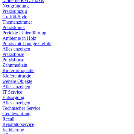
Moderne KFO-Praxis
Neugründung
Praxisumzug
Graffiti-Style
Themenzimmer
Praxisklinik
Perfekte Linienführung
Ambiente in Holz
Praxis mit Lounge Gefühl
Alles anzeigen
Praxisbörse
Praxisbörse
Zahnmedizin
Kieferorthopädie
Kieferchirurgie
weitere Objekte
Alles anzeigen
IT Service
Entsorgung
Alles anzeigen
Technischer Service
Gerätewartung
Recall
Reparaturservice
Validierung