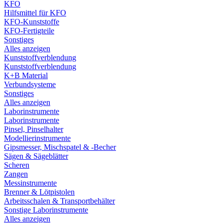
KFO
Hilfsmittel für KFO
KFO-Kunststoffe
KFO-Fertigteile
Sonstiges
Alles anzeigen
Kunststoffverblendung
Kunststoffverblendung
K+B Material
Verbundsysteme
Sonstiges
Alles anzeigen
Laborinstrumente
Laborinstrumente
Pinsel, Pinselhalter
Modellierinstrumente
Gipsmesser, Mischspatel & -Becher
Sägen & Sägeblätter
Scheren
Zangen
Messinstrumente
Brenner & Lötpistolen
Arbeitsschalen & Transportbehälter
Sonstige Laborinstrumente
Alles anzeigen