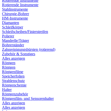
Rotierende Instrumente
Rotierende Instrumente
Stahlinstrumente
Chirurgie-Bohrer
HM-Instrumente
Diamanten
Schleifkörper
Schleifscheiben/Finierstreifen
Polierer
Mandrelle/Träger
Bohrerständer
Zahnreinigungsbürsten (rotierend)
Zubehör & Sonstiges
Alles anzeigen
Röntgen
Röntgen
Röntgenfilme
Speicherfolien
Strahlenschutz
Röntgenchemie
Halter
Röntgenzubehör
Röntgenfilm- und Sensorenhalter
Alles anzeigen
Alles anzeigen