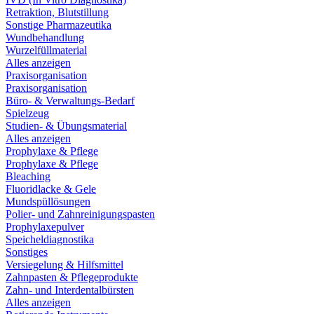
Retraktion, Blutstillung
Sonstige Pharmazeutika
Wundbehandlung
Wurzelfüllmaterial
Alles anzeigen
Praxisorganisation
Praxisorganisation
Büro- & Verwaltungs-Bedarf
Spielzeug
Studien- & Übungsmaterial
Alles anzeigen
Prophylaxe & Pflege
Prophylaxe & Pflege
Bleaching
Fluoridlacke & Gele
Mundspüllösungen
Polier- und Zahnreinigungspasten
Prophylaxepulver
Speicheldiagnostika
Sonstiges
Versiegelung & Hilfsmittel
Zahnpasten & Pflegeprodukte
Zahn- und Interdentalbürsten
Alles anzeigen