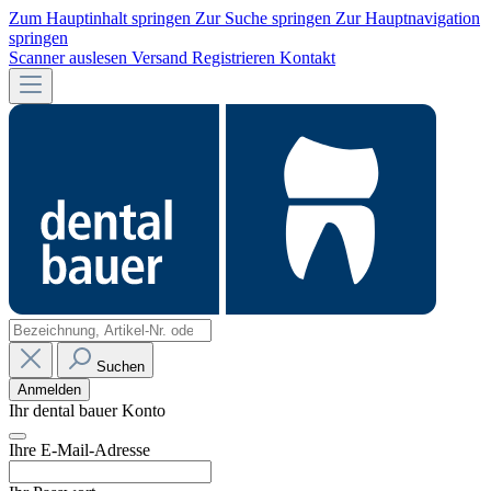
Zum Hauptinhalt springen
Zur Suche springen
Zur Hauptnavigation
springen
Scanner auslesen
Versand
Registrieren
Kontakt
Suchen
Anmelden
Ihr dental bauer Konto
Ihre E-Mail-Adresse