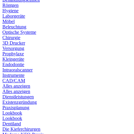
Röntgen
Hygiene
Laborgeräte
Möbel
Beleuchtung
Optische Systeme
Chirurgie
3D Drucker
Versorgung
Prophylaxe
Kleingeräte
Endodontie
Intraoralscanner
Instrumente
CAD/CAM
Alles anzeigen
Alles anzeigen
Dienstleistungen
Existenzgründung
Praxisplanung
Lookbook
Lookbook
Dentiland
Die Kieferchirurgen