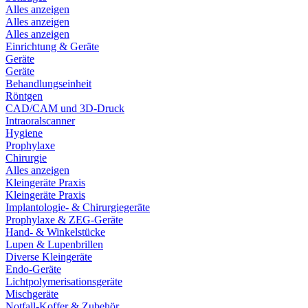
Alles anzeigen
Alles anzeigen
Alles anzeigen
Einrichtung & Geräte
Geräte
Geräte
Behandlungseinheit
Röntgen
CAD/CAM und 3D-Druck
Intraoralscanner
Hygiene
Prophylaxe
Chirurgie
Alles anzeigen
Kleingeräte Praxis
Kleingeräte Praxis
Implantologie- & Chirurgiegeräte
Prophylaxe & ZEG-Geräte
Hand- & Winkelstücke
Lupen & Lupenbrillen
Diverse Kleingeräte
Endo-Geräte
Lichtpolymerisationsgeräte
Mischgeräte
Notfall-Koffer & Zubehör