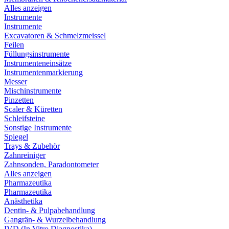
Alles anzeigen
Instrumente
Instrumente
Excavatoren & Schmelzmeissel
Feilen
Füllungsinstrumente
Instrumenteneinsätze
Instrumentenmarkierung
Messer
Mischinstrumente
Pinzetten
Scaler & Küretten
Schleifsteine
Sonstige Instrumente
Spiegel
Trays & Zubehör
Zahnreiniger
Zahnsonden, Paradontometer
Alles anzeigen
Pharmazeutika
Pharmazeutika
Anästhetika
Dentin- & Pulpabehandlung
Gangrän- & Wurzelbehandlung
IVD (In Vitro Diagnostika)