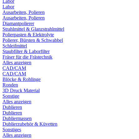
Labor
Labor
Ausarbeiten, Polieren
Ausarbeiten, Polieren
Diamantpolierer
Strahlmittel & Glanzstrahlmittel
Polierpasten & Elektrolyte
Polierer, Bürsten & Schwabbel
Schleifmittel
Staubfilter & Laborfilter
Fräser für die Frästechnik
Alles anzeigen
CAD/CAM
CAD/CAM
Blöcke & Rohlinge
Ronden
3D Druck Material
Sonstige
Alles anzeigen
Dublieren
Dublieren
Dubliermassen
Dublierzubehör & Küvetten
Sonstiges
Alles anzeigen