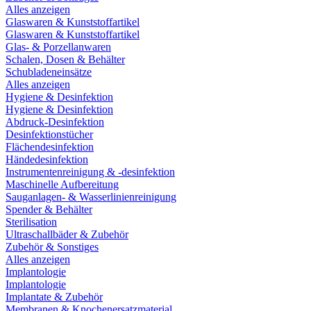
Alles anzeigen
Glaswaren & Kunststoffartikel
Glaswaren & Kunststoffartikel
Glas- & Porzellanwaren
Schalen, Dosen & Behälter
Schubladeneinsätze
Alles anzeigen
Hygiene & Desinfektion
Hygiene & Desinfektion
Abdruck-Desinfektion
Desinfektionstücher
Flächendesinfektion
Händedesinfektion
Instrumentenreinigung & -desinfektion
Maschinelle Aufbereitung
Sauganlagen- & Wasserlinienreinigung
Spender & Behälter
Sterilisation
Ultraschallbäder & Zubehör
Zubehör & Sonstiges
Alles anzeigen
Implantologie
Implantologie
Implantate & Zubehör
Membranen & Knochenersatzmaterial