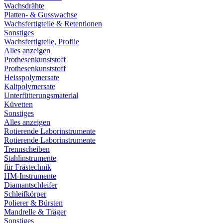
Wachsdrähte
Platten- & Gusswachse
Wachsfertigteile & Retentionen
Sonstiges
Wachsfertigteile, Profile
Alles anzeigen
Prothesenkunststoff
Prothesenkunststoff
Heisspolymersate
Kaltpolymersate
Unterfütterungsmaterial
Küvetten
Sonstiges
Alles anzeigen
Rotierende Laborinstrumente
Rotierende Laborinstrumente
Trennscheiben
Stahlinstrumente
für Frästechnik
HM-Instrumente
Diamantschleifer
Schleifkörper
Polierer & Bürsten
Mandrelle & Träger
Sonstiges