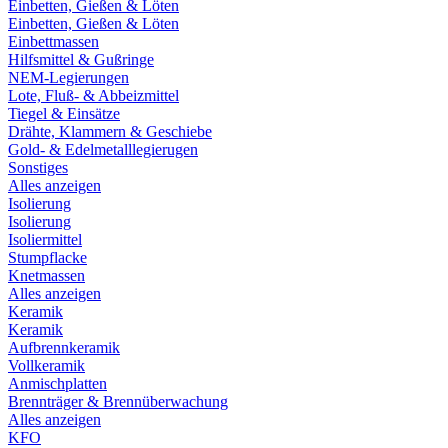
Einbetten, Gießen & Löten
Einbetten, Gießen & Löten
Einbettmassen
Hilfsmittel & Gußringe
NEM-Legierungen
Lote, Fluß- & Abbeizmittel
Tiegel & Einsätze
Drähte, Klammern & Geschiebe
Gold- & Edelmetalllegierugen
Sonstiges
Alles anzeigen
Isolierung
Isolierung
Isoliermittel
Stumpflacke
Knetmassen
Alles anzeigen
Keramik
Keramik
Aufbrennkeramik
Vollkeramik
Anmischplatten
Brennträger & Brennüberwachung
Alles anzeigen
KFO