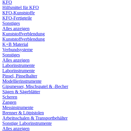
KFO
Hilfsmittel für KFO
KFO-Kunststoffe
KFO-Fertigteile
Sonstiges
Alles anzeigen
Kunststoffverblendung
Kunststoffverblendung
K+B Material
Verbundsysteme
Sonstiges
Alles anzeigen
Laborinstrumente
Laborinstrumente
Pinsel, Pinselhalter
Modellierinstrumente
Gipsmesser, Mischspatel & -Becher
Sägen & Sägeblätter
Scheren
Zangen
Messinstrumente
Brenner & Lötpistolen
Arbeitsschalen & Transportbehälter
Sonstige Laborinstrumente
Alles anzeigen