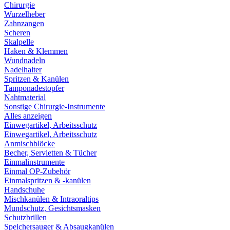
Chirurgie
Wurzelheber
Zahnzangen
Scheren
Skalpelle
Haken & Klemmen
Wundnadeln
Nadelhalter
Spritzen & Kanülen
Tamponadestopfer
Nahtmaterial
Sonstige Chirurgie-Instrumente
Alles anzeigen
Einwegartikel, Arbeitsschutz
Einwegartikel, Arbeitsschutz
Anmischblöcke
Becher, Servietten & Tücher
Einmalinstrumente
Einmal OP-Zubehör
Einmalspritzen & -kanülen
Handschuhe
Mischkanülen & Intraoraltips
Mundschutz, Gesichtsmasken
Schutzbrillen
Speichersauger & Absaugkanülen