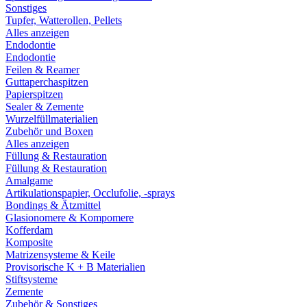
Sonstiges
Tupfer, Watterollen, Pellets
Alles anzeigen
Endodontie
Endodontie
Feilen & Reamer
Guttaperchaspitzen
Papierspitzen
Sealer & Zemente
Wurzelfüllmaterialien
Zubehör und Boxen
Alles anzeigen
Füllung & Restauration
Füllung & Restauration
Amalgame
Artikulationspapier, Occlufolie, -sprays
Bondings & Ätzmittel
Glasionomere & Kompomere
Kofferdam
Komposite
Matrizensysteme & Keile
Provisorische K + B Materialien
Stiftsysteme
Zemente
Zubehör & Sonstiges