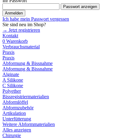
Ihr Passwort
Passwort anzeigen
Anmelden
Ich habe mein Passwort vergessen
Sie sind neu im Shop?
→ Jetzt registrieren
Kontakt
0
Warenkorb
Verbrauchsmaterial
Praxis
Praxis
Abformung & Bissnahme
Abformung & Bissnahme
Alginate
A Silikone
C Silikone
Polyether
Bissregistriermaterialien
Abformlöffel
Abformzubehör
Artikulation
Unterfütterung
Weitere Abformmaterialien
Alles anzeigen
Chirurgie