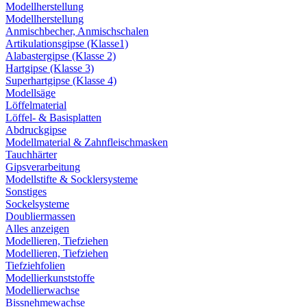
Modellherstellung
Modellherstellung
Anmischbecher, Anmischschalen
Artikulationsgipse (Klasse1)
Alabastergipse (Klasse 2)
Hartgipse (Klasse 3)
Superhartgipse (Klasse 4)
Modellsäge
Löffelmaterial
Löffel- & Basisplatten
Abdruckgipse
Modellmaterial & Zahnfleischmasken
Tauchhärter
Gipsverarbeitung
Modellstifte & Socklersysteme
Sonstiges
Sockelsysteme
Doubliermassen
Alles anzeigen
Modellieren, Tiefziehen
Modellieren, Tiefziehen
Tiefziehfolien
Modellierkunststoffe
Modellierwachse
Bissnehmewachse