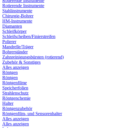
Rotierende Instrumente
Rotierende Instrumente
Stahlinstrumente
Chirurgie-Bohrer
HM-Instrumente
Diamanten
Schleifkörper
Schleifscheiben/Finierstreifen
Polierer
Mandrelle/Träger
Bohrerständer
Zahnreinigungsbürsten (rotierend)
Zubehör & Sonstiges
Alles anzeigen
Röntgen
Röntgen
Röntgenfilme
Speicherfolien
Strahlenschutz
Röntgenchemie
Halter
Röntgenzubehör
Röntgenfilm- und Sensorenhalter
Alles anzeigen
Alles anzeigen