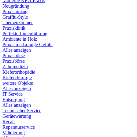
Moderne KFO-Praxis
Neugründung
Praxisumzug
Graffiti-Style
Themenzimmer
Praxisklinik
Perfekte Linienführung
Ambiente in Holz
Praxis mit Lounge Gefühl
Alles anzeigen
Praxisbörse
Praxisbörse
Zahnmedizin
Kieferorthopädie
Kieferchirurgie
weitere Objekte
Alles anzeigen
IT Service
Entsorgung
Alles anzeigen
Technischer Service
Gerätewartung
Recall
Reparaturservice
Validierung