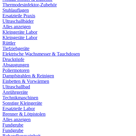
Thermodesinfektor-Zubehör
Stuhlauflagen
Ersatzteile Praxis
Ultraschallbäder
Alles anzeigen
Kleingeräte Labor
Kleingeräte Labor
Rüttler
Tiefziehgeräte
Elektrische Wachsmesser & Tauchdosen
Drucktöpfe
Absaugungen
Poliermotoren
Dampfstrahlen & Reinigen
Einbetten & Vorwärmen
Ultraschallbad
Anrührgeräte
Technikmaschinen
Sonstige Kleingeräte
Ersatzteile Labor
Brenner & Lötpistolen
Alles anzeigen
Fundgrube
Fundgrube
Behandlungseinheit