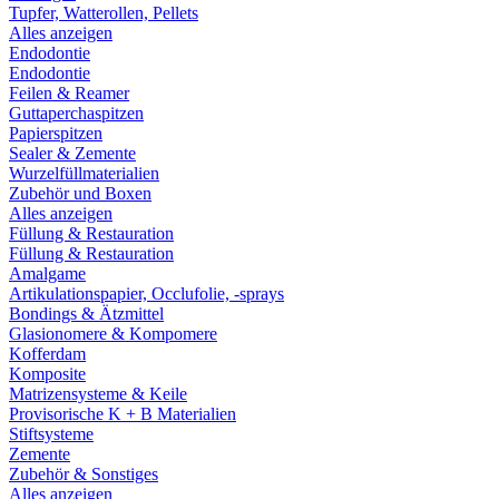
Tupfer, Watterollen, Pellets
Alles anzeigen
Endodontie
Endodontie
Feilen & Reamer
Guttaperchaspitzen
Papierspitzen
Sealer & Zemente
Wurzelfüllmaterialien
Zubehör und Boxen
Alles anzeigen
Füllung & Restauration
Füllung & Restauration
Amalgame
Artikulationspapier, Occlufolie, -sprays
Bondings & Ätzmittel
Glasionomere & Kompomere
Kofferdam
Komposite
Matrizensysteme & Keile
Provisorische K + B Materialien
Stiftsysteme
Zemente
Zubehör & Sonstiges
Alles anzeigen