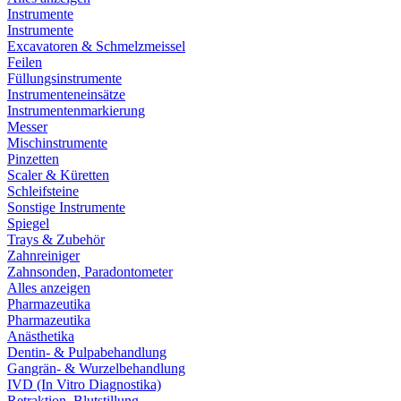
Instrumente
Instrumente
Excavatoren & Schmelzmeissel
Feilen
Füllungsinstrumente
Instrumenteneinsätze
Instrumentenmarkierung
Messer
Mischinstrumente
Pinzetten
Scaler & Küretten
Schleifsteine
Sonstige Instrumente
Spiegel
Trays & Zubehör
Zahnreiniger
Zahnsonden, Paradontometer
Alles anzeigen
Pharmazeutika
Pharmazeutika
Anästhetika
Dentin- & Pulpabehandlung
Gangrän- & Wurzelbehandlung
IVD (In Vitro Diagnostika)
Retraktion, Blutstillung