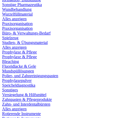
Sonstige Pharmazeutika
Wundbehandlung
Wurzelfüllmaterial
Alles anzeigen
Praxisorganisation
Praxisorganisation
Büro- & Verwaltungs-Bedarf
Spielzeug
Studien- & Übungsmaterial
Alles anzeigen
Prophylaxe & Pflege
Prophylaxe & Pflege
Bleaching
Fluoridlacke & Gele
Mundspüllösungen
Polier- und Zahnreinigungspasten
Prophylaxepulver
Speicheldiagnostika
Sonstiges
Versiegelung & Hilfsmittel
Zahnpasten & Pflegeprodukte
Zahn- und Interdentalbürsten
Alles anzeigen
Rotierende Instrumente