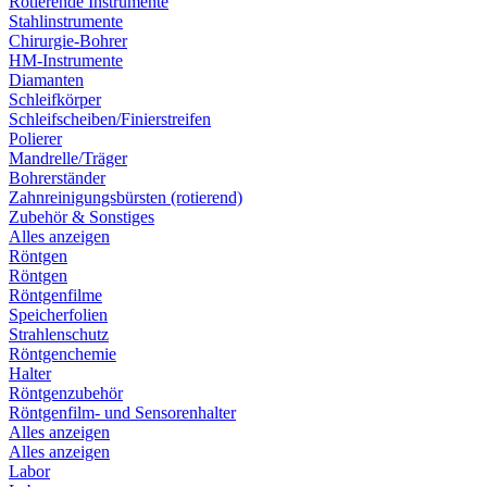
Rotierende Instrumente
Stahlinstrumente
Chirurgie-Bohrer
HM-Instrumente
Diamanten
Schleifkörper
Schleifscheiben/Finierstreifen
Polierer
Mandrelle/Träger
Bohrerständer
Zahnreinigungsbürsten (rotierend)
Zubehör & Sonstiges
Alles anzeigen
Röntgen
Röntgen
Röntgenfilme
Speicherfolien
Strahlenschutz
Röntgenchemie
Halter
Röntgenzubehör
Röntgenfilm- und Sensorenhalter
Alles anzeigen
Alles anzeigen
Labor