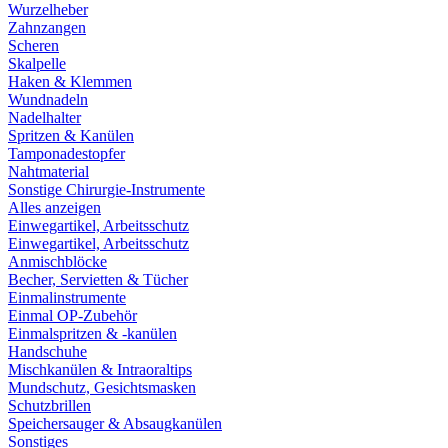
Wurzelheber
Zahnzangen
Scheren
Skalpelle
Haken & Klemmen
Wundnadeln
Nadelhalter
Spritzen & Kanülen
Tamponadestopfer
Nahtmaterial
Sonstige Chirurgie-Instrumente
Alles anzeigen
Einwegartikel, Arbeitsschutz
Einwegartikel, Arbeitsschutz
Anmischblöcke
Becher, Servietten & Tücher
Einmalinstrumente
Einmal OP-Zubehör
Einmalspritzen & -kanülen
Handschuhe
Mischkanülen & Intraoraltips
Mundschutz, Gesichtsmasken
Schutzbrillen
Speichersauger & Absaugkanülen
Sonstiges