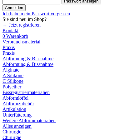
Passwort anzeigen
Anmelden
Ich habe mein Passwort vergessen
Sie sind neu im Shop?
→ Jetzt registrieren
Kontakt
0
Warenkorb
Verbrauchsmaterial
Praxis
Praxis
Abformung & Bissnahme
Abformung & Bissnahme
Alginate
A Silikone
C Silikone
Polyether
Bissregistriermaterialien
Abformlöffel
Abformzubehör
Artikulation
Unterfütterung
Weitere Abformmaterialien
Alles anzeigen
Chirurgie
Chirurgie