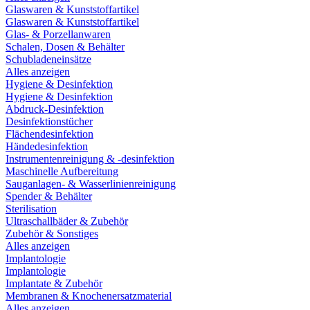
Glaswaren & Kunststoffartikel
Glaswaren & Kunststoffartikel
Glas- & Porzellanwaren
Schalen, Dosen & Behälter
Schubladeneinsätze
Alles anzeigen
Hygiene & Desinfektion
Hygiene & Desinfektion
Abdruck-Desinfektion
Desinfektionstücher
Flächendesinfektion
Händedesinfektion
Instrumentenreinigung & -desinfektion
Maschinelle Aufbereitung
Sauganlagen- & Wasserlinienreinigung
Spender & Behälter
Sterilisation
Ultraschallbäder & Zubehör
Zubehör & Sonstiges
Alles anzeigen
Implantologie
Implantologie
Implantate & Zubehör
Membranen & Knochenersatzmaterial
Alles anzeigen