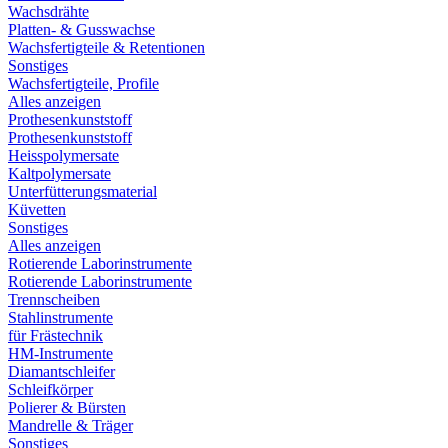
Wachsdrähte
Platten- & Gusswachse
Wachsfertigteile & Retentionen
Sonstiges
Wachsfertigteile, Profile
Alles anzeigen
Prothesenkunststoff
Prothesenkunststoff
Heisspolymersate
Kaltpolymersate
Unterfütterungsmaterial
Küvetten
Sonstiges
Alles anzeigen
Rotierende Laborinstrumente
Rotierende Laborinstrumente
Trennscheiben
Stahlinstrumente
für Frästechnik
HM-Instrumente
Diamantschleifer
Schleifkörper
Polierer & Bürsten
Mandrelle & Träger
Sonstiges