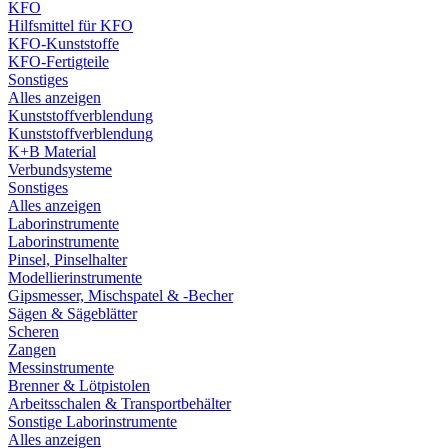
KFO
Hilfsmittel für KFO
KFO-Kunststoffe
KFO-Fertigteile
Sonstiges
Alles anzeigen
Kunststoffverblendung
Kunststoffverblendung
K+B Material
Verbundsysteme
Sonstiges
Alles anzeigen
Laborinstrumente
Laborinstrumente
Pinsel, Pinselhalter
Modellierinstrumente
Gipsmesser, Mischspatel & -Becher
Sägen & Sägeblätter
Scheren
Zangen
Messinstrumente
Brenner & Lötpistolen
Arbeitsschalen & Transportbehälter
Sonstige Laborinstrumente
Alles anzeigen