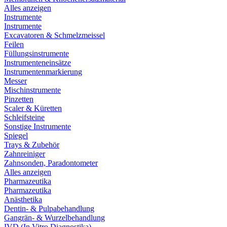
Alles anzeigen
Instrumente
Instrumente
Excavatoren & Schmelzmeissel
Feilen
Füllungsinstrumente
Instrumenteneinsätze
Instrumentenmarkierung
Messer
Mischinstrumente
Pinzetten
Scaler & Küretten
Schleifsteine
Sonstige Instrumente
Spiegel
Trays & Zubehör
Zahnreiniger
Zahnsonden, Paradontometer
Alles anzeigen
Pharmazeutika
Pharmazeutika
Anästhetika
Dentin- & Pulpabehandlung
Gangrän- & Wurzelbehandlung
IVD (In Vitro Diagnostika)