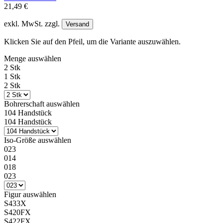
21,49 €
exkl. MwSt. zzgl.
Versand
Klicken Sie auf den Pfeil, um die Variante auszuwählen.
Menge
auswählen
2 Stk
1 Stk
2 Stk
Bohrerschaft
auswählen
104 Handstück
104 Handstück
Iso-Größe
auswählen
023
014
018
023
Figur
auswählen
S433X
S420FX
S422FX