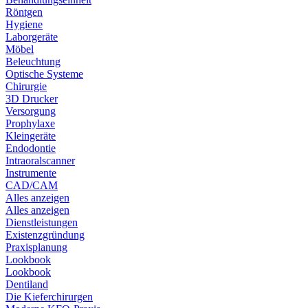
Röntgen
Hygiene
Laborgeräte
Möbel
Beleuchtung
Optische Systeme
Chirurgie
3D Drucker
Versorgung
Prophylaxe
Kleingeräte
Endodontie
Intraoralscanner
Instrumente
CAD/CAM
Alles anzeigen
Alles anzeigen
Dienstleistungen
Existenzgründung
Praxisplanung
Lookbook
Lookbook
Dentiland
Die Kieferchirurgen