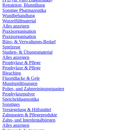
Retraktion, Blutstillung
Sonstige Pharmazeutika
Wundbehandlung
Wurzelfüllmaterial
Alles anzeigen
Praxisorganisation
Praxisorganisation
Büro- & Verwaltungs-Bedarf
Spielzeug
Studien- & Übungsmaterial
Alles anzeigen
Prophylaxe & Pflege
Prophylaxe & Pflege
Bleaching
Fluoridlacke & Gele
Mundspüllösungen
Polier- und Zahnreinigungspasten
Prophylaxepulver
Speicheldiagnostika
Sonstiges
Versiegelung & Hilfsmittel
Zahnpasten & Pflegeprodukte
Zahn- und Interdentalbürsten
Alles anzeigen