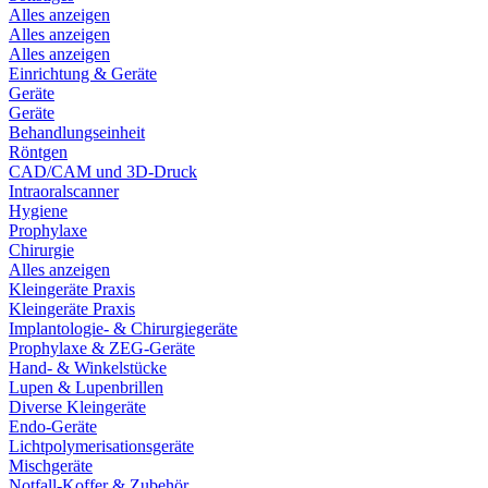
Alles anzeigen
Alles anzeigen
Alles anzeigen
Einrichtung & Geräte
Geräte
Geräte
Behandlungseinheit
Röntgen
CAD/CAM und 3D-Druck
Intraoralscanner
Hygiene
Prophylaxe
Chirurgie
Alles anzeigen
Kleingeräte Praxis
Kleingeräte Praxis
Implantologie- & Chirurgiegeräte
Prophylaxe & ZEG-Geräte
Hand- & Winkelstücke
Lupen & Lupenbrillen
Diverse Kleingeräte
Endo-Geräte
Lichtpolymerisationsgeräte
Mischgeräte
Notfall-Koffer & Zubehör