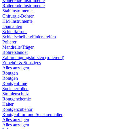
Rotierende Instrumente
Rotierende Instrumente
Stahlinstrumente
Chirurgie-Bohrer
HM-Instrumente
Diamanten
Schleifkörper
Schleifscheiben/Finierstreifen
Polierer
Mandrelle/Träger
Bohrerständer
Zahnreinigungsbürsten (rotierend)
Zubehör & Sonstiges
Alles anzeigen
Röntgen
Röntgen
Röntgenfilme
Speicherfolien
Strahlenschutz
Röntgenchemie
Halter
Röntgenzubehör
Röntgenfilm- und Sensorenhalter
Alles anzeigen
Alles anzeigen