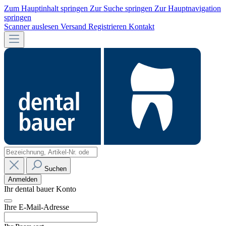
Zum Hauptinhalt springen
Zur Suche springen
Zur Hauptnavigation
springen
Scanner auslesen
Versand
Registrieren
Kontakt
Suchen
Anmelden
Ihr dental bauer Konto
Ihre E-Mail-Adresse