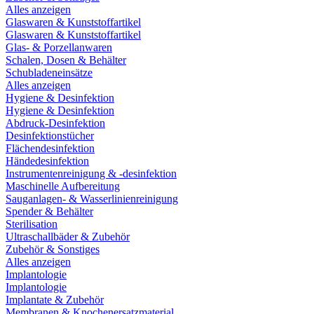
Alles anzeigen
Glaswaren & Kunststoffartikel
Glaswaren & Kunststoffartikel
Glas- & Porzellanwaren
Schalen, Dosen & Behälter
Schubladeneinsätze
Alles anzeigen
Hygiene & Desinfektion
Hygiene & Desinfektion
Abdruck-Desinfektion
Desinfektionstücher
Flächendesinfektion
Händedesinfektion
Instrumentenreinigung & -desinfektion
Maschinelle Aufbereitung
Sauganlagen- & Wasserlinienreinigung
Spender & Behälter
Sterilisation
Ultraschallbäder & Zubehör
Zubehör & Sonstiges
Alles anzeigen
Implantologie
Implantologie
Implantate & Zubehör
Membranen & Knochenersatzmaterial