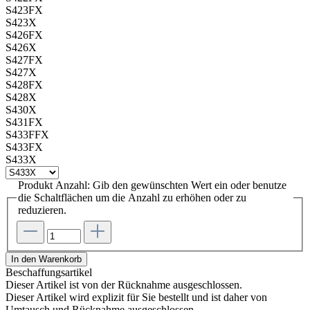
S423FX
S423X
S426FX
S426X
S427FX
S427X
S428FX
S428X
S430X
S431FX
S433FFX
S433FX
S433X
Produkt Anzahl: Gib den gewünschten Wert ein oder benutze
die Schaltflächen um die Anzahl zu erhöhen oder zu
reduzieren.
In den Warenkorb
Beschaffungsartikel
Dieser Artikel ist von der Rücknahme ausgeschlossen.
Dieser Artikel wird explizit für Sie bestellt und ist daher von
Umtausch und Rücknahme ausgeschlossen.