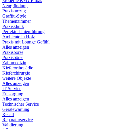
Moderne KFO-Praxis
Neugründung
Praxisumzug
Graffiti-Style
Themenzimmer
Praxisklinik
Perfekte Linienführung
Ambiente in Holz
Praxis mit Lounge Gefühl
Alles anzeigen
Praxisbörse
Praxisbörse
Zahnmedizin
Kieferorthopädie
Kieferchirurgie
weitere Objekte
Alles anzeigen
IT Service
Entsorgung
Alles anzeigen
Technischer Service
Gerätewartung
Recall
Reparaturservice
Validierung