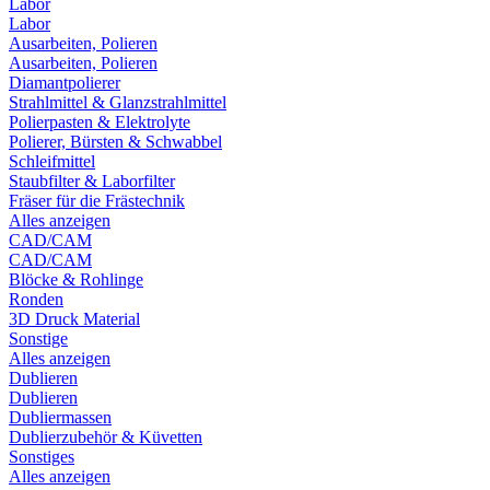
Labor
Labor
Ausarbeiten, Polieren
Ausarbeiten, Polieren
Diamantpolierer
Strahlmittel & Glanzstrahlmittel
Polierpasten & Elektrolyte
Polierer, Bürsten & Schwabbel
Schleifmittel
Staubfilter & Laborfilter
Fräser für die Frästechnik
Alles anzeigen
CAD/CAM
CAD/CAM
Blöcke & Rohlinge
Ronden
3D Druck Material
Sonstige
Alles anzeigen
Dublieren
Dublieren
Dubliermassen
Dublierzubehör & Küvetten
Sonstiges
Alles anzeigen