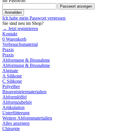
Ihr Passwort
Passwort anzeigen
Anmelden
Ich habe mein Passwort vergessen
Sie sind neu im Shop?
→ Jetzt registrieren
Kontakt
0
Warenkorb
Verbrauchsmaterial
Praxis
Praxis
Abformung & Bissnahme
Abformung & Bissnahme
Alginate
A Silikone
C Silikone
Polyether
Bissregistriermaterialien
Abformlöffel
Abformzubehör
Artikulation
Unterfütterung
Weitere Abformmaterialien
Alles anzeigen
Chirurgie