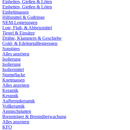
Einbetten, Gießen & Löten
Einbetten, Gießen & Löten
Einbettmassen
Hilfsmittel & Gußringe
NEM-Legierungen
Lote, Fluß- & Abbeizmittel
Tiegel & Einsätze
Drähte, Klammern & Geschiebe
Gold- & Edelmetalllegierugen
Sonstiges
Alles anzeigen
Isolierung
Isolierung
Isoliermittel
Stumpflacke
Knetmassen
Alles anzeigen
Keramik
Keramik
Aufbrennkeramik
Vollkeramik
Anmischplatten
Brennträger & Brennüberwachung
Alles anzeigen
KFO