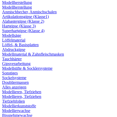
Modellherstellung
Modellherstellung
Anmischbecher, Anmischschalen
Artikulationsgipse (Klasse1)
Alabastergipse (Klasse 2)
Hartgipse (Klasse 3)
Superhartgipse (Klasse 4)
Modellsäge
Löffelmaterial
Löffel- & Basisplatten
Abdruckgipse
Modellmaterial & Zahnfleischmasken
Tauchhärter
Gipsverarbeitung
Modellstifte & Socklersysteme
Sonstiges
Sockelsysteme
Doubliermassen
Alles anzeigen
Modellieren, Tiefziehen
Modellieren, Tiefziehen
Tiefziehfolien
Modellierkunststoffe
Modellierwachse
Bissnehmewachse