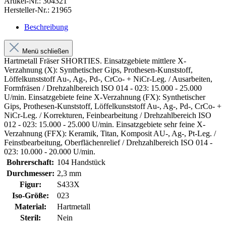
Artikel-Nr.:
304321
Hersteller-Nr.:
21965
Beschreibung
Menü schließen
Hartmetall Fräser SHORTIES. Einsatzgebiete mittlere X-
Verzahnung (X): Synthetischer Gips, Prothesen-Kunststoff,
Löffelkunststoff Au-, Ag-, Pd-, CrCo- + NiCr-Leg. / Ausarbeiten,
Formfräsen / Drehzahlbereich ISO 014 - 023: 15.000 - 25.000
U/min. Einsatzgebiete feine X-Verzahnung (FX): Synthetischer
Gips, Prothesen-Kunststoff, Löffelkunststoff Au-, Ag-, Pd-, CrCo- +
NiCr-Leg. / Korrekturen, Feinbearbeitung / Drehzahlbereich ISO
012 - 023: 15.000 - 25.000 U/min. Einsatzgebiete sehr feine X-
Verzahnung (FFX): Keramik, Titan, Komposit AU-, Ag-, Pt-Leg. /
Feinstbearbeitung, Oberflächenrelief / Drehzahlbereich ISO 014 -
023: 10.000 - 20.000 U/min.
Bohrerschaft:
104 Handstück
Durchmesser:
2,3 mm
Figur:
S433X
Iso-Größe:
023
Material:
Hartmetall
Steril:
Nein