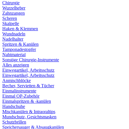
Chirurgie
Wurzelheber
Zahnzangen
Scheren
Skalpelle
Haken & Klemmen
Wundnadeln
Nadelhalter
Spritzen & Kanülen
Tamponadestopfer
Nahtmaterial
Sonstige Chirurgie-Instrumente
Alles anzeigen
Einwegartikel, Arbeitsschutz
Einwegartikel, Arbeitsschutz
Anmischblöcke
Becher, Servietten & Tücher
Einmalinstrumente
Einmal OP-Zubehör
Einmalspritzen & -kanülen
Handschuhe
Mischkanülen & Intraoraltips
Mundschutz, Gesichtsmasken
Schutzbrillen
Speichersauger & Absaugkanülen