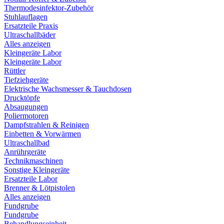
Thermodesinfektor-Zubehör
Stuhlauflagen
Ersatzteile Praxis
Ultraschallbäder
Alles anzeigen
Kleingeräte Labor
Kleingeräte Labor
Rüttler
Tiefziehgeräte
Elektrische Wachsmesser & Tauchdosen
Drucktöpfe
Absaugungen
Poliermotoren
Dampfstrahlen & Reinigen
Einbetten & Vorwärmen
Ultraschallbad
Anrührgeräte
Technikmaschinen
Sonstige Kleingeräte
Ersatzteile Labor
Brenner & Lötpistolen
Alles anzeigen
Fundgrube
Fundgrube
Behandlungseinheit