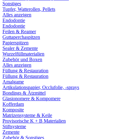
Sonstiges
Tupfer, Watterollen, Pellets
Alles anzeigen
Endodontie
Endodontie
Feilen & Reamer
Guttaperchaspitzen
Papierspitzen
Sealer & Zemente
Wurzelfüllmaterialien
Zubehör und Boxen
Alles anzeigen
Füllung & Restauration
Füllung & Restauration
Amalgame
Artikulationspapier, Occlufolie, -sprays
Bondings & Ätzmittel
Glasionomere & Kompomere
Kofferdam
Komposite
Matrizensysteme & Keile
Provisorische K + B Materialien
Stiftsysteme
Zemente
Zubehör & Sonstiges