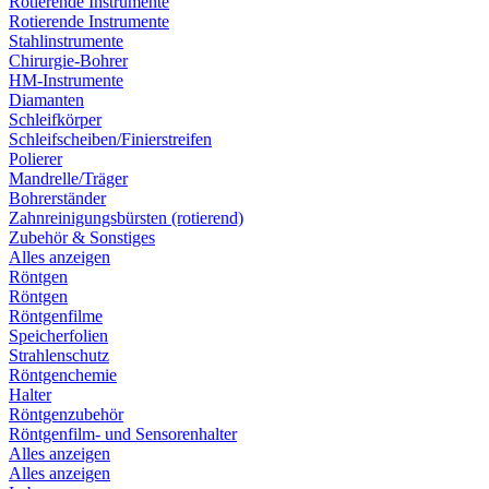
Rotierende Instrumente
Rotierende Instrumente
Stahlinstrumente
Chirurgie-Bohrer
HM-Instrumente
Diamanten
Schleifkörper
Schleifscheiben/Finierstreifen
Polierer
Mandrelle/Träger
Bohrerständer
Zahnreinigungsbürsten (rotierend)
Zubehör & Sonstiges
Alles anzeigen
Röntgen
Röntgen
Röntgenfilme
Speicherfolien
Strahlenschutz
Röntgenchemie
Halter
Röntgenzubehör
Röntgenfilm- und Sensorenhalter
Alles anzeigen
Alles anzeigen