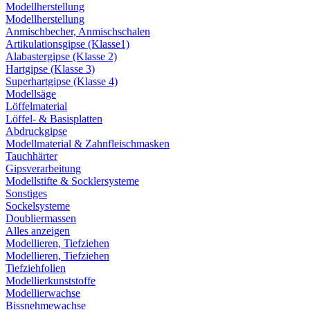
Modellherstellung
Modellherstellung
Anmischbecher, Anmischschalen
Artikulationsgipse (Klasse1)
Alabastergipse (Klasse 2)
Hartgipse (Klasse 3)
Superhartgipse (Klasse 4)
Modellsäge
Löffelmaterial
Löffel- & Basisplatten
Abdruckgipse
Modellmaterial & Zahnfleischmasken
Tauchhärter
Gipsverarbeitung
Modellstifte & Socklersysteme
Sonstiges
Sockelsysteme
Doubliermassen
Alles anzeigen
Modellieren, Tiefziehen
Modellieren, Tiefziehen
Tiefziehfolien
Modellierkunststoffe
Modellierwachse
Bissnehmewachse