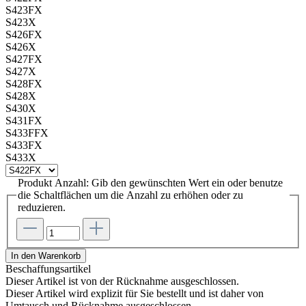
S423FX
S423X
S426FX
S426X
S427FX
S427X
S428FX
S428X
S430X
S431FX
S433FFX
S433FX
S433X
Produkt Anzahl: Gib den gewünschten Wert ein oder benutze
die Schaltflächen um die Anzahl zu erhöhen oder zu
reduzieren.
In den Warenkorb
Beschaffungsartikel
Dieser Artikel ist von der Rücknahme ausgeschlossen.
Dieser Artikel wird explizit für Sie bestellt und ist daher von
Umtausch und Rücknahme ausgeschlossen.