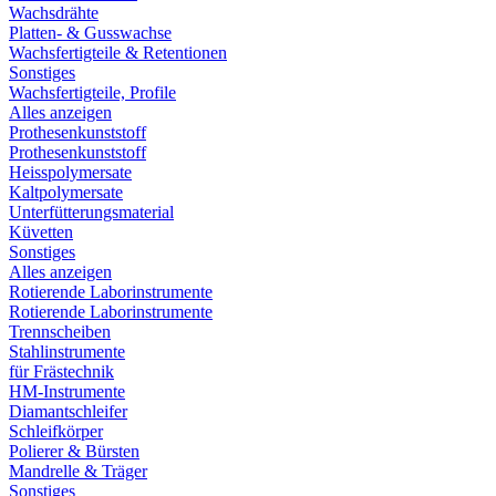
Wachsdrähte
Platten- & Gusswachse
Wachsfertigteile & Retentionen
Sonstiges
Wachsfertigteile, Profile
Alles anzeigen
Prothesenkunststoff
Prothesenkunststoff
Heisspolymersate
Kaltpolymersate
Unterfütterungsmaterial
Küvetten
Sonstiges
Alles anzeigen
Rotierende Laborinstrumente
Rotierende Laborinstrumente
Trennscheiben
Stahlinstrumente
für Frästechnik
HM-Instrumente
Diamantschleifer
Schleifkörper
Polierer & Bürsten
Mandrelle & Träger
Sonstiges