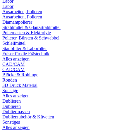
Labor
Labor
Ausarbeiten, Polieren
Ausarbeiten, Polieren
Diamantpolierer
Strahlmittel & Glanzstrahlmittel
Polierpasten & Elektrolyte
Polierer, Bürsten & Schwabbel
Schleifmittel
Staubfilter & Laborfilter
Fräser für die Frästechnik
Alles anzeigen
CAD/CAM
CAD/CAM
Blöcke & Rohlinge
Ronden
3D Druck Material
Sonstige
Alles anzeigen
Dublieren
Dublieren
Dubliermassen
Dublierzubehör & Küvetten
Sonstiges
Alles anzeigen