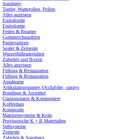
Sonstiges
Tupfer, Watterollen, Pellets
Alles anzeigen
Endodontie
Endodontie
Feilen & Reamer
Guttaperchaspitzen
Papierspitzen
Sealer & Zemente
Wurzelfüllmaterialien
Zubehör und Boxen
Alles anzeigen
Füllung & Restauration
Füllung & Restauration
Amalgame
Artikulationspapier, Occlufolie, -sprays
Bondings & Ätzmittel
Glasionomere & Kompomere
Kofferdam
Komposite
Matrizensysteme & Keile
Provisorische K + B Materialien
Stiftsysteme
Zemente
Zubehör & Sonstiges