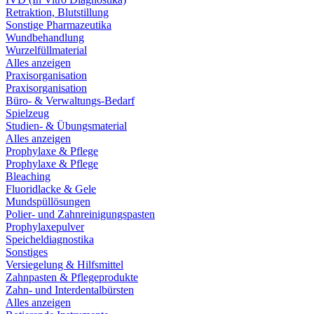
Retraktion, Blutstillung
Sonstige Pharmazeutika
Wundbehandlung
Wurzelfüllmaterial
Alles anzeigen
Praxisorganisation
Praxisorganisation
Büro- & Verwaltungs-Bedarf
Spielzeug
Studien- & Übungsmaterial
Alles anzeigen
Prophylaxe & Pflege
Prophylaxe & Pflege
Bleaching
Fluoridlacke & Gele
Mundspüllösungen
Polier- und Zahnreinigungspasten
Prophylaxepulver
Speicheldiagnostika
Sonstiges
Versiegelung & Hilfsmittel
Zahnpasten & Pflegeprodukte
Zahn- und Interdentalbürsten
Alles anzeigen