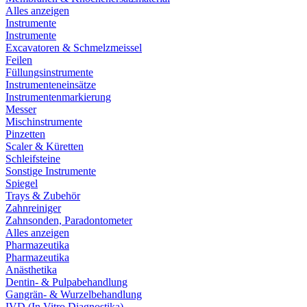
Alles anzeigen
Instrumente
Instrumente
Excavatoren & Schmelzmeissel
Feilen
Füllungsinstrumente
Instrumenteneinsätze
Instrumentenmarkierung
Messer
Mischinstrumente
Pinzetten
Scaler & Küretten
Schleifsteine
Sonstige Instrumente
Spiegel
Trays & Zubehör
Zahnreiniger
Zahnsonden, Paradontometer
Alles anzeigen
Pharmazeutika
Pharmazeutika
Anästhetika
Dentin- & Pulpabehandlung
Gangrän- & Wurzelbehandlung
IVD (In Vitro Diagnostika)