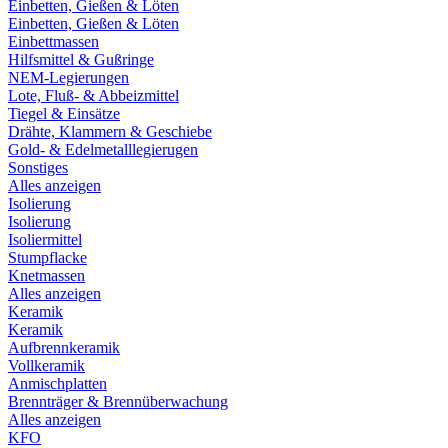
Einbetten, Gießen & Löten
Einbetten, Gießen & Löten
Einbettmassen
Hilfsmittel & Gußringe
NEM-Legierungen
Lote, Fluß- & Abbeizmittel
Tiegel & Einsätze
Drähte, Klammern & Geschiebe
Gold- & Edelmetalllegierugen
Sonstiges
Alles anzeigen
Isolierung
Isolierung
Isoliermittel
Stumpflacke
Knetmassen
Alles anzeigen
Keramik
Keramik
Aufbrennkeramik
Vollkeramik
Anmischplatten
Brennträger & Brennüberwachung
Alles anzeigen
KFO