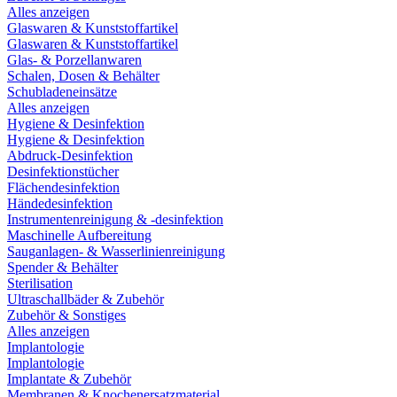
Alles anzeigen
Glaswaren & Kunststoffartikel
Glaswaren & Kunststoffartikel
Glas- & Porzellanwaren
Schalen, Dosen & Behälter
Schubladeneinsätze
Alles anzeigen
Hygiene & Desinfektion
Hygiene & Desinfektion
Abdruck-Desinfektion
Desinfektionstücher
Flächendesinfektion
Händedesinfektion
Instrumentenreinigung & -desinfektion
Maschinelle Aufbereitung
Sauganlagen- & Wasserlinienreinigung
Spender & Behälter
Sterilisation
Ultraschallbäder & Zubehör
Zubehör & Sonstiges
Alles anzeigen
Implantologie
Implantologie
Implantate & Zubehör
Membranen & Knochenersatzmaterial