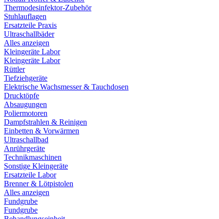
Thermodesinfektor-Zubehör
Stuhlauflagen
Ersatzteile Praxis
Ultraschallbäder
Alles anzeigen
Kleingeräte Labor
Kleingeräte Labor
Rüttler
Tiefziehgeräte
Elektrische Wachsmesser & Tauchdosen
Drucktöpfe
Absaugungen
Poliermotoren
Dampfstrahlen & Reinigen
Einbetten & Vorwärmen
Ultraschallbad
Anrührgeräte
Technikmaschinen
Sonstige Kleingeräte
Ersatzteile Labor
Brenner & Lötpistolen
Alles anzeigen
Fundgrube
Fundgrube
Behandlungseinheit