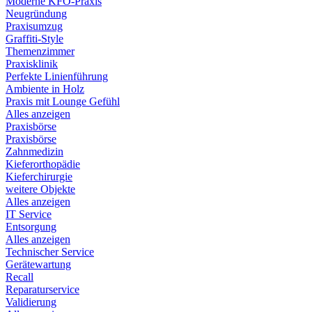
Moderne KFO-Praxis
Neugründung
Praxisumzug
Graffiti-Style
Themenzimmer
Praxisklinik
Perfekte Linienführung
Ambiente in Holz
Praxis mit Lounge Gefühl
Alles anzeigen
Praxisbörse
Praxisbörse
Zahnmedizin
Kieferorthopädie
Kieferchirurgie
weitere Objekte
Alles anzeigen
IT Service
Entsorgung
Alles anzeigen
Technischer Service
Gerätewartung
Recall
Reparaturservice
Validierung