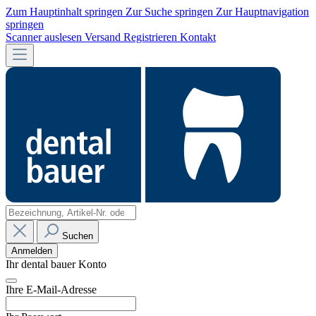
Zum Hauptinhalt springen
Zur Suche springen
Zur Hauptnavigation
springen
Scanner auslesen
Versand
Registrieren
Kontakt
Suchen
Anmelden
Ihr dental bauer Konto
Ihre E-Mail-Adresse