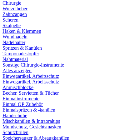
Chirurgie
Wurzelheber
Zahnzangen
Scheren
Skalpelle
Haken & Klemmen
Wundnadeln
Nadelhalter
Spritzen & Kanülen
Tamponadestopfer
Nahtmaterial
Sonstige Chirurgie-Instrumente
Alles anzeigen
Einwegartikel, Arbeitsschutz
Einwegartikel, Arbeitsschutz
Anmischblöcke
Becher, Servietten & Tücher
Einmalinstrumente
Einmal OP-Zubehör
Einmalspritzen & -kanülen
Handschuhe
Mischkanülen & Intraoraltips
Mundschutz, Gesichtsmasken
Schutzbrillen
Speichersauger & Absaugkanülen