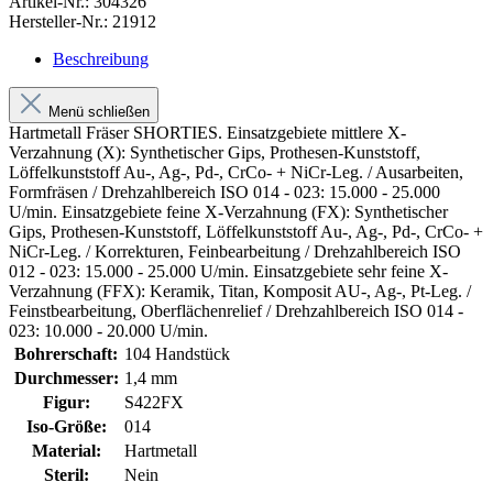
Artikel-Nr.:
304326
Hersteller-Nr.:
21912
Beschreibung
Menü schließen
Hartmetall Fräser SHORTIES. Einsatzgebiete mittlere X-
Verzahnung (X): Synthetischer Gips, Prothesen-Kunststoff,
Löffelkunststoff Au-, Ag-, Pd-, CrCo- + NiCr-Leg. / Ausarbeiten,
Formfräsen / Drehzahlbereich ISO 014 - 023: 15.000 - 25.000
U/min. Einsatzgebiete feine X-Verzahnung (FX): Synthetischer
Gips, Prothesen-Kunststoff, Löffelkunststoff Au-, Ag-, Pd-, CrCo- +
NiCr-Leg. / Korrekturen, Feinbearbeitung / Drehzahlbereich ISO
012 - 023: 15.000 - 25.000 U/min. Einsatzgebiete sehr feine X-
Verzahnung (FFX): Keramik, Titan, Komposit AU-, Ag-, Pt-Leg. /
Feinstbearbeitung, Oberflächenrelief / Drehzahlbereich ISO 014 -
023: 10.000 - 20.000 U/min.
Bohrerschaft:
104 Handstück
Durchmesser:
1,4 mm
Figur:
S422FX
Iso-Größe:
014
Material:
Hartmetall
Steril:
Nein