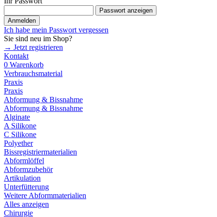
Ihr Passwort
Passwort anzeigen
Anmelden
Ich habe mein Passwort vergessen
Sie sind neu im Shop?
→ Jetzt registrieren
Kontakt
0
Warenkorb
Verbrauchsmaterial
Praxis
Praxis
Abformung & Bissnahme
Abformung & Bissnahme
Alginate
A Silikone
C Silikone
Polyether
Bissregistriermaterialien
Abformlöffel
Abformzubehör
Artikulation
Unterfütterung
Weitere Abformmaterialien
Alles anzeigen
Chirurgie