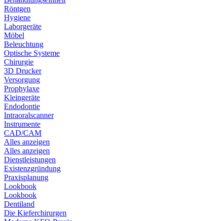
Röntgen
Hygiene
Laborgeräte
Möbel
Beleuchtung
Optische Systeme
Chirurgie
3D Drucker
Versorgung
Prophylaxe
Kleingeräte
Endodontie
Intraoralscanner
Instrumente
CAD/CAM
Alles anzeigen
Alles anzeigen
Dienstleistungen
Existenzgründung
Praxisplanung
Lookbook
Lookbook
Dentiland
Die Kieferchirurgen