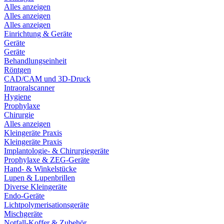
Alles anzeigen
Alles anzeigen
Alles anzeigen
Einrichtung & Geräte
Geräte
Geräte
Behandlungseinheit
Röntgen
CAD/CAM und 3D-Druck
Intraoralscanner
Hygiene
Prophylaxe
Chirurgie
Alles anzeigen
Kleingeräte Praxis
Kleingeräte Praxis
Implantologie- & Chirurgiegeräte
Prophylaxe & ZEG-Geräte
Hand- & Winkelstücke
Lupen & Lupenbrillen
Diverse Kleingeräte
Endo-Geräte
Lichtpolymerisationsgeräte
Mischgeräte
Notfall-Koffer & Zubehör