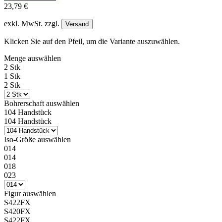
23,79 €
exkl. MwSt. zzgl.
Versand
Klicken Sie auf den Pfeil, um die Variante auszuwählen.
Menge
auswählen
2 Stk
1 Stk
2 Stk
Bohrerschaft
auswählen
104 Handstück
104 Handstück
Iso-Größe
auswählen
014
014
018
023
Figur
auswählen
S422FX
S420FX
S422FX