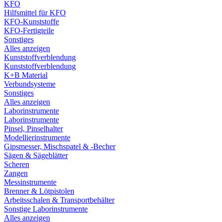
KFO
Hilfsmittel für KFO
KFO-Kunststoffe
KFO-Fertigteile
Sonstiges
Alles anzeigen
Kunststoffverblendung
Kunststoffverblendung
K+B Material
Verbundsysteme
Sonstiges
Alles anzeigen
Laborinstrumente
Laborinstrumente
Pinsel, Pinselhalter
Modellierinstrumente
Gipsmesser, Mischspatel & -Becher
Sägen & Sägeblätter
Scheren
Zangen
Messinstrumente
Brenner & Lötpistolen
Arbeitsschalen & Transportbehälter
Sonstige Laborinstrumente
Alles anzeigen