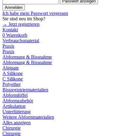
Passwort anzeigen
Anmelden
Ich habe mein Passwort vergessen
Sie sind neu im Shop?
→ Jetzt registrieren
Kontakt
0
Warenkorb
Verbrauchsmaterial
Praxis
Praxis
Abformung & Bissnahme
Abformung & Bissnahme
Alginate
A Silikone
C Silikone
Polyether
Bissregistriermaterialien
Abformlöffel
Abformzubehör
Artikulation
Unterfütterung
Weitere Abformmaterialien
Alles anzeigen
Chirurgie
Chirurgie