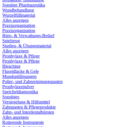
Sonstige Pharmazeutika
Wundbehandlung
Wurzelfüllmaterial
Alles anzeigen
Praxisorganisation
Praxisorganisation
Büro- & Verwaltungs-Bedarf
Spielzeug
Studien- & Übungsmaterial
Alles anzeigen
Prophylaxe & Pflege
Prophylaxe & Pflege
Bleaching
Fluoridlacke & Gele
Mundspüllösungen
Polier- und Zahnreinigungspasten
Prophylaxepulver
Speicheldiagnostika
Sonstiges
Versiegelung & Hilfsmittel
Zahnpasten & Pflegeprodukte
Zahn- und Interdentalbürsten
Alles anzeigen
Rotierende Instrumente