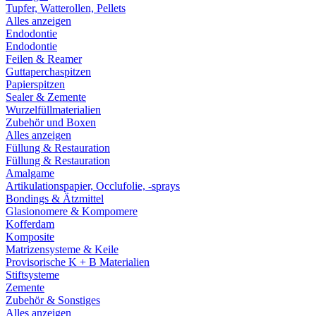
Tupfer, Watterollen, Pellets
Alles anzeigen
Endodontie
Endodontie
Feilen & Reamer
Guttaperchaspitzen
Papierspitzen
Sealer & Zemente
Wurzelfüllmaterialien
Zubehör und Boxen
Alles anzeigen
Füllung & Restauration
Füllung & Restauration
Amalgame
Artikulationspapier, Occlufolie, -sprays
Bondings & Ätzmittel
Glasionomere & Kompomere
Kofferdam
Komposite
Matrizensysteme & Keile
Provisorische K + B Materialien
Stiftsysteme
Zemente
Zubehör & Sonstiges
Alles anzeigen