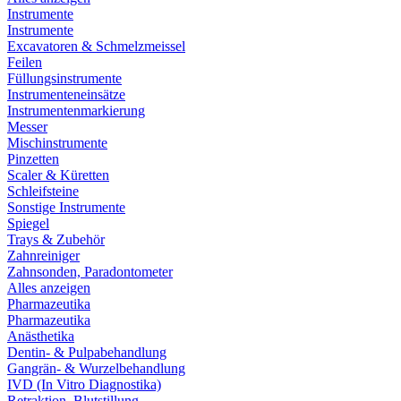
Instrumente
Instrumente
Excavatoren & Schmelzmeissel
Feilen
Füllungsinstrumente
Instrumenteneinsätze
Instrumentenmarkierung
Messer
Mischinstrumente
Pinzetten
Scaler & Küretten
Schleifsteine
Sonstige Instrumente
Spiegel
Trays & Zubehör
Zahnreiniger
Zahnsonden, Paradontometer
Alles anzeigen
Pharmazeutika
Pharmazeutika
Anästhetika
Dentin- & Pulpabehandlung
Gangrän- & Wurzelbehandlung
IVD (In Vitro Diagnostika)
Retraktion, Blutstillung