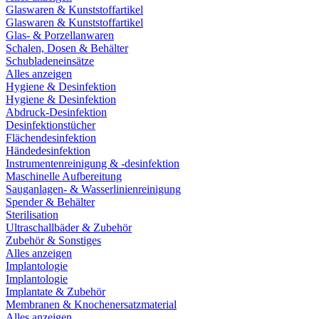
Glaswaren & Kunststoffartikel
Glaswaren & Kunststoffartikel
Glas- & Porzellanwaren
Schalen, Dosen & Behälter
Schubladeneinsätze
Alles anzeigen
Hygiene & Desinfektion
Hygiene & Desinfektion
Abdruck-Desinfektion
Desinfektionstücher
Flächendesinfektion
Händedesinfektion
Instrumentenreinigung & -desinfektion
Maschinelle Aufbereitung
Sauganlagen- & Wasserlinienreinigung
Spender & Behälter
Sterilisation
Ultraschallbäder & Zubehör
Zubehör & Sonstiges
Alles anzeigen
Implantologie
Implantologie
Implantate & Zubehör
Membranen & Knochenersatzmaterial
Alles anzeigen