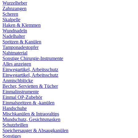
Wurzelheber
Zahnzangen
Scheren
Skalpelle
Haken & Klemmen
Wundnadeln
Nadelhalter
Spritzen & Kanülen
Tamponadestopfer
Nahtmaterial
Sonstige Chirurgie-Instrumente
Alles anzeigen
Einwegartikel, Arbeitsschutz
Einwegartikel, Arbeitsschutz
Anmischblöcke
Becher, Servietten & Tücher
Einmalinstrumente
Einmal OP-Zubehör
Einmalspritzen & -kanülen
Handschuhe
Mischkanülen & Intraoraltips
Mundschutz, Gesichtsmasken
Schutzbrillen
Speichersauger & Absaugkanülen
Sonstiges