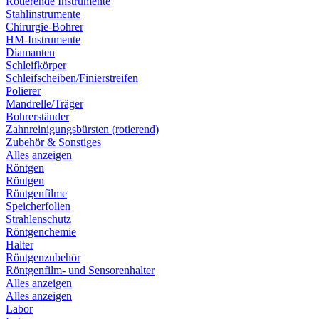
Rotierende Instrumente
Stahlinstrumente
Chirurgie-Bohrer
HM-Instrumente
Diamanten
Schleifkörper
Schleifscheiben/Finierstreifen
Polierer
Mandrelle/Träger
Bohrerständer
Zahnreinigungsbürsten (rotierend)
Zubehör & Sonstiges
Alles anzeigen
Röntgen
Röntgen
Röntgenfilme
Speicherfolien
Strahlenschutz
Röntgenchemie
Halter
Röntgenzubehör
Röntgenfilm- und Sensorenhalter
Alles anzeigen
Alles anzeigen
Labor