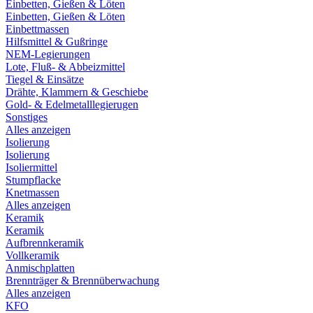
Einbetten, Gießen & Löten
Einbetten, Gießen & Löten
Einbettmassen
Hilfsmittel & Gußringe
NEM-Legierungen
Lote, Fluß- & Abbeizmittel
Tiegel & Einsätze
Drähte, Klammern & Geschiebe
Gold- & Edelmetalllegierugen
Sonstiges
Alles anzeigen
Isolierung
Isolierung
Isoliermittel
Stumpflacke
Knetmassen
Alles anzeigen
Keramik
Keramik
Aufbrennkeramik
Vollkeramik
Anmischplatten
Brennträger & Brennüberwachung
Alles anzeigen
KFO