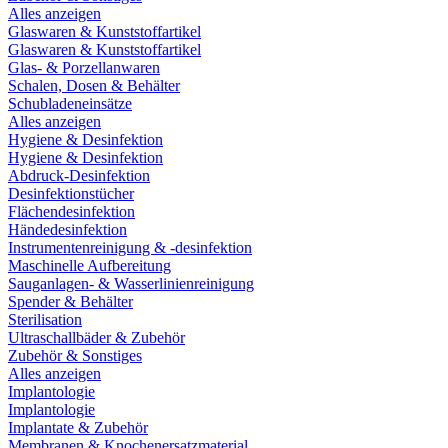
Alles anzeigen
Glaswaren & Kunststoffartikel
Glaswaren & Kunststoffartikel
Glas- & Porzellanwaren
Schalen, Dosen & Behälter
Schubladeneinsätze
Alles anzeigen
Hygiene & Desinfektion
Hygiene & Desinfektion
Abdruck-Desinfektion
Desinfektionstücher
Flächendesinfektion
Händedesinfektion
Instrumentenreinigung & -desinfektion
Maschinelle Aufbereitung
Sauganlagen- & Wasserlinienreinigung
Spender & Behälter
Sterilisation
Ultraschallbäder & Zubehör
Zubehör & Sonstiges
Alles anzeigen
Implantologie
Implantologie
Implantate & Zubehör
Membranen & Knochenersatzmaterial