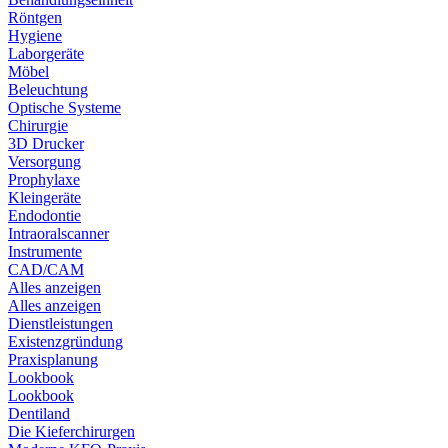
Röntgen
Hygiene
Laborgeräte
Möbel
Beleuchtung
Optische Systeme
Chirurgie
3D Drucker
Versorgung
Prophylaxe
Kleingeräte
Endodontie
Intraoralscanner
Instrumente
CAD/CAM
Alles anzeigen
Alles anzeigen
Dienstleistungen
Existenzgründung
Praxisplanung
Lookbook
Lookbook
Dentiland
Die Kieferchirurgen