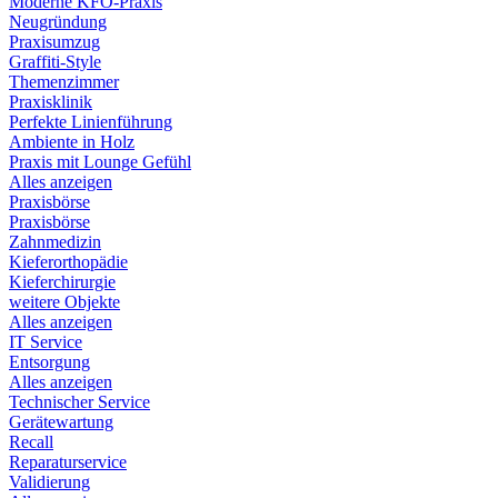
Moderne KFO-Praxis
Neugründung
Praxisumzug
Graffiti-Style
Themenzimmer
Praxisklinik
Perfekte Linienführung
Ambiente in Holz
Praxis mit Lounge Gefühl
Alles anzeigen
Praxisbörse
Praxisbörse
Zahnmedizin
Kieferorthopädie
Kieferchirurgie
weitere Objekte
Alles anzeigen
IT Service
Entsorgung
Alles anzeigen
Technischer Service
Gerätewartung
Recall
Reparaturservice
Validierung