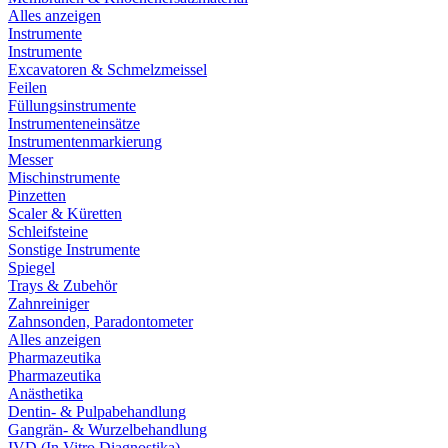
Alles anzeigen
Instrumente
Instrumente
Excavatoren & Schmelzmeissel
Feilen
Füllungsinstrumente
Instrumenteneinsätze
Instrumentenmarkierung
Messer
Mischinstrumente
Pinzetten
Scaler & Küretten
Schleifsteine
Sonstige Instrumente
Spiegel
Trays & Zubehör
Zahnreiniger
Zahnsonden, Paradontometer
Alles anzeigen
Pharmazeutika
Pharmazeutika
Anästhetika
Dentin- & Pulpabehandlung
Gangrän- & Wurzelbehandlung
IVD (In Vitro Diagnostika)