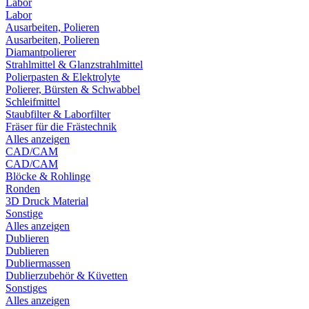
Labor
Labor
Ausarbeiten, Polieren
Ausarbeiten, Polieren
Diamantpolierer
Strahlmittel & Glanzstrahlmittel
Polierpasten & Elektrolyte
Polierer, Bürsten & Schwabbel
Schleifmittel
Staubfilter & Laborfilter
Fräser für die Frästechnik
Alles anzeigen
CAD/CAM
CAD/CAM
Blöcke & Rohlinge
Ronden
3D Druck Material
Sonstige
Alles anzeigen
Dublieren
Dublieren
Dubliermassen
Dublierzubehör & Küvetten
Sonstiges
Alles anzeigen