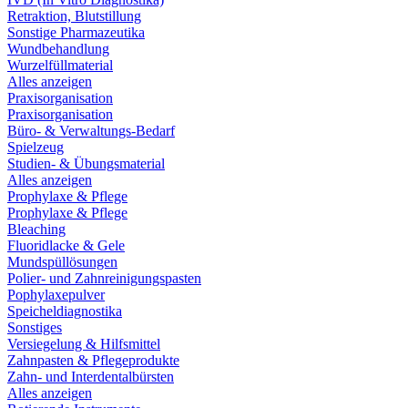
Retraktion, Blutstillung
Sonstige Pharmazeutika
Wundbehandlung
Wurzelfüllmaterial
Alles anzeigen
Praxisorganisation
Praxisorganisation
Büro- & Verwaltungs-Bedarf
Spielzeug
Studien- & Übungsmaterial
Alles anzeigen
Prophylaxe & Pflege
Prophylaxe & Pflege
Bleaching
Fluoridlacke & Gele
Mundspüllösungen
Polier- und Zahnreinigungspasten
Pophylaxepulver
Speicheldiagnostika
Sonstiges
Versiegelung & Hilfsmittel
Zahnpasten & Pflegeprodukte
Zahn- und Interdentalbürsten
Alles anzeigen