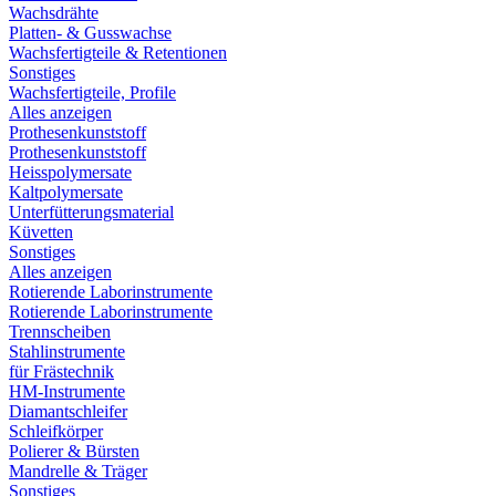
Wachsdrähte
Platten- & Gusswachse
Wachsfertigteile & Retentionen
Sonstiges
Wachsfertigteile, Profile
Alles anzeigen
Prothesenkunststoff
Prothesenkunststoff
Heisspolymersate
Kaltpolymersate
Unterfütterungsmaterial
Küvetten
Sonstiges
Alles anzeigen
Rotierende Laborinstrumente
Rotierende Laborinstrumente
Trennscheiben
Stahlinstrumente
für Frästechnik
HM-Instrumente
Diamantschleifer
Schleifkörper
Polierer & Bürsten
Mandrelle & Träger
Sonstiges