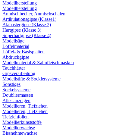
Modellherstellung
Modellherstellung
Anmischbecher, Anmischschalen
Artikulationsgipse (Klasse1)
Alabastergipse (Klasse 2)
Hartgipse (Klasse 3)
Superhartgipse (Klasse 4)
Modellsäge
Löffelmaterial
Löffel- & Basisplatten
Abdruckgipse
Modellmaterial & Zahnfleischmasken
Tauchhärter
Gipsverarbeitung
Modellstifte & Socklersysteme
Sonstiges
Sockelsysteme
Doubliermassen
Alles anzeigen
Modellieren, Tiefziehen
Modellieren, Tiefziehen
Tiefziehfolien
Modellierkunststoffe
Modellierwachse
Bissnehmewachse