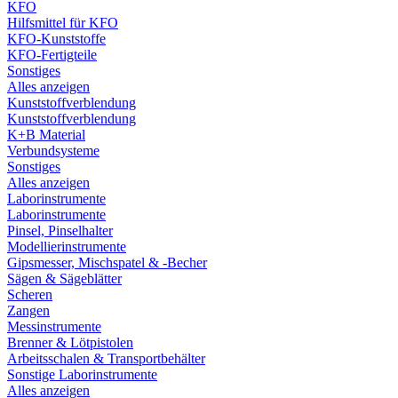
KFO
Hilfsmittel für KFO
KFO-Kunststoffe
KFO-Fertigteile
Sonstiges
Alles anzeigen
Kunststoffverblendung
Kunststoffverblendung
K+B Material
Verbundsysteme
Sonstiges
Alles anzeigen
Laborinstrumente
Laborinstrumente
Pinsel, Pinselhalter
Modellierinstrumente
Gipsmesser, Mischspatel & -Becher
Sägen & Sägeblätter
Scheren
Zangen
Messinstrumente
Brenner & Lötpistolen
Arbeitsschalen & Transportbehälter
Sonstige Laborinstrumente
Alles anzeigen