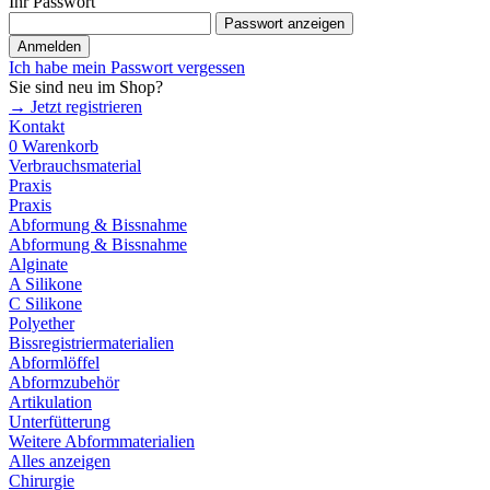
Ihr Passwort
Passwort anzeigen
Anmelden
Ich habe mein Passwort vergessen
Sie sind neu im Shop?
→ Jetzt registrieren
Kontakt
0
Warenkorb
Verbrauchsmaterial
Praxis
Praxis
Abformung & Bissnahme
Abformung & Bissnahme
Alginate
A Silikone
C Silikone
Polyether
Bissregistriermaterialien
Abformlöffel
Abformzubehör
Artikulation
Unterfütterung
Weitere Abformmaterialien
Alles anzeigen
Chirurgie