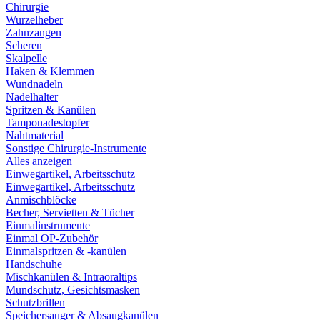
Chirurgie
Wurzelheber
Zahnzangen
Scheren
Skalpelle
Haken & Klemmen
Wundnadeln
Nadelhalter
Spritzen & Kanülen
Tamponadestopfer
Nahtmaterial
Sonstige Chirurgie-Instrumente
Alles anzeigen
Einwegartikel, Arbeitsschutz
Einwegartikel, Arbeitsschutz
Anmischblöcke
Becher, Servietten & Tücher
Einmalinstrumente
Einmal OP-Zubehör
Einmalspritzen & -kanülen
Handschuhe
Mischkanülen & Intraoraltips
Mundschutz, Gesichtsmasken
Schutzbrillen
Speichersauger & Absaugkanülen