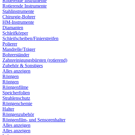
Rotierende Instrumente
Rotierende Instrumente
Stahlinstrumente
Chirurgie-Bohrer
HM-Instrumente
Diamanten
Schleifkörper
Schleifscheiben/Finierstreifen
Polierer
Mandrelle/Träger
Bohrerständer
Zahnreinigungsbürsten (rotierend)
Zubehör & Sonstiges
Alles anzeigen
Röntgen
Röntgen
Röntgenfilme
Speicherfolien
Strahlenschutz
Röntgenchemie
Halter
Röntgenzubehör
Röntgenfilm- und Sensorenhalter
Alles anzeigen
Alles anzeigen