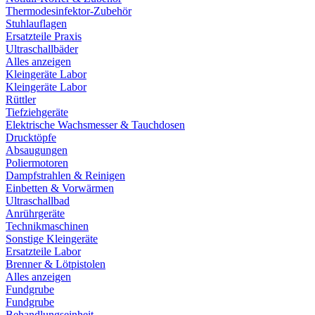
Thermodesinfektor-Zubehör
Stuhlauflagen
Ersatzteile Praxis
Ultraschallbäder
Alles anzeigen
Kleingeräte Labor
Kleingeräte Labor
Rüttler
Tiefziehgeräte
Elektrische Wachsmesser & Tauchdosen
Drucktöpfe
Absaugungen
Poliermotoren
Dampfstrahlen & Reinigen
Einbetten & Vorwärmen
Ultraschallbad
Anrührgeräte
Technikmaschinen
Sonstige Kleingeräte
Ersatzteile Labor
Brenner & Lötpistolen
Alles anzeigen
Fundgrube
Fundgrube
Behandlungseinheit