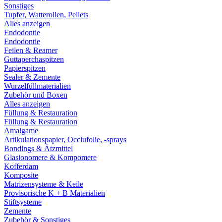
Sonstiges
Tupfer, Watterollen, Pellets
Alles anzeigen
Endodontie
Endodontie
Feilen & Reamer
Guttaperchaspitzen
Papierspitzen
Sealer & Zemente
Wurzelfüllmaterialien
Zubehör und Boxen
Alles anzeigen
Füllung & Restauration
Füllung & Restauration
Amalgame
Artikulationspapier, Occlufolie, -sprays
Bondings & Ätzmittel
Glasionomere & Kompomere
Kofferdam
Komposite
Matrizensysteme & Keile
Provisorische K + B Materialien
Stiftsysteme
Zemente
Zubehör & Sonstiges