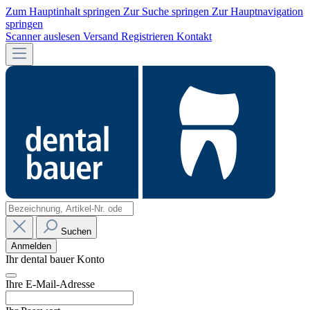
Zum Hauptinhalt springen
Zur Suche springen
Zur Hauptnavigation
springen
Scanner auslesen
Versand
Registrieren
Kontakt
Suchen
Anmelden
Ihr dental bauer Konto
Ihre E-Mail-Adresse