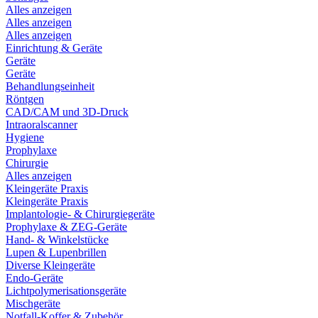
Alles anzeigen
Alles anzeigen
Alles anzeigen
Einrichtung & Geräte
Geräte
Geräte
Behandlungseinheit
Röntgen
CAD/CAM und 3D-Druck
Intraoralscanner
Hygiene
Prophylaxe
Chirurgie
Alles anzeigen
Kleingeräte Praxis
Kleingeräte Praxis
Implantologie- & Chirurgiegeräte
Prophylaxe & ZEG-Geräte
Hand- & Winkelstücke
Lupen & Lupenbrillen
Diverse Kleingeräte
Endo-Geräte
Lichtpolymerisationsgeräte
Mischgeräte
Notfall-Koffer & Zubehör