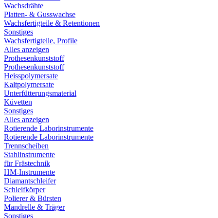
Wachsdrähte
Platten- & Gusswachse
Wachsfertigteile & Retentionen
Sonstiges
Wachsfertigteile, Profile
Alles anzeigen
Prothesenkunststoff
Prothesenkunststoff
Heisspolymersate
Kaltpolymersate
Unterfütterungsmaterial
Küvetten
Sonstiges
Alles anzeigen
Rotierende Laborinstrumente
Rotierende Laborinstrumente
Trennscheiben
Stahlinstrumente
für Frästechnik
HM-Instrumente
Diamantschleifer
Schleifkörper
Polierer & Bürsten
Mandrelle & Träger
Sonstiges