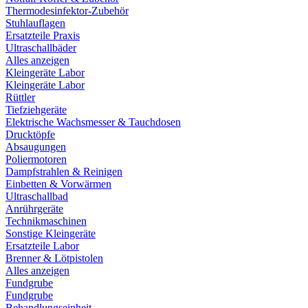
Thermodesinfektor-Zubehör
Stuhlauflagen
Ersatzteile Praxis
Ultraschallbäder
Alles anzeigen
Kleingeräte Labor
Kleingeräte Labor
Rüttler
Tiefziehgeräte
Elektrische Wachsmesser & Tauchdosen
Drucktöpfe
Absaugungen
Poliermotoren
Dampfstrahlen & Reinigen
Einbetten & Vorwärmen
Ultraschallbad
Anrührgeräte
Technikmaschinen
Sonstige Kleingeräte
Ersatzteile Labor
Brenner & Lötpistolen
Alles anzeigen
Fundgrube
Fundgrube
Behandlungseinheit