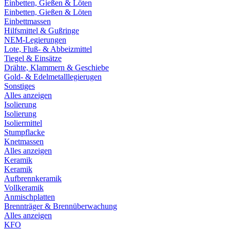
Einbetten, Gießen & Löten
Einbetten, Gießen & Löten
Einbettmassen
Hilfsmittel & Gußringe
NEM-Legierungen
Lote, Fluß- & Abbeizmittel
Tiegel & Einsätze
Drähte, Klammern & Geschiebe
Gold- & Edelmetalllegierugen
Sonstiges
Alles anzeigen
Isolierung
Isolierung
Isoliermittel
Stumpflacke
Knetmassen
Alles anzeigen
Keramik
Keramik
Aufbrennkeramik
Vollkeramik
Anmischplatten
Brennträger & Brennüberwachung
Alles anzeigen
KFO