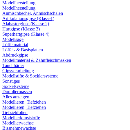
Modellherstellung
Modellherstellung
Anmischbecher, Anmischschalen
Artikulationsgipse (Klasse1)
Alabastergipse (Klasse 2)
Hartgipse (Klasse 3)
Superhartgipse (Klasse 4)
Modellsäge
Löffelmaterial
Löffel- & Basisplatten
Abdruckgipse
Modellmaterial & Zahnfleischmasken
Tauchhärter
Gipsverarbeitung
Modellstifte & Socklersysteme
Sonstiges
Sockelsysteme
Doubliermassen
Alles anzeigen
Modellieren, Tiefziehen
Modellieren, Tiefziehen
Tiefziehfolien
Modellierkunststoffe
Modellierwachse
Bissnehmewachse