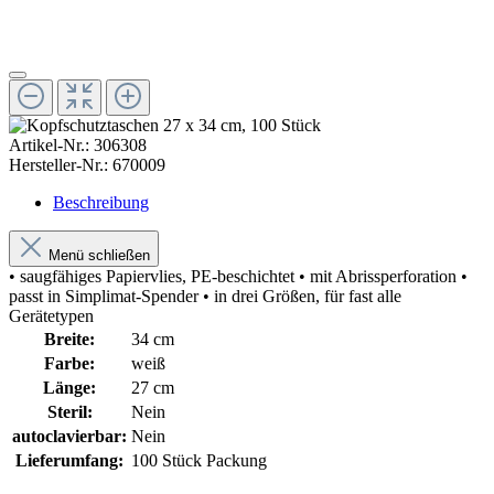
Artikel-Nr.:
306308
Hersteller-Nr.:
670009
Beschreibung
Menü schließen
• saugfähiges Papiervlies, PE-beschichtet • mit Abrissperforation •
passt in Simplimat-Spender • in drei Größen, für fast alle
Gerätetypen
Breite:
34 cm
Farbe:
weiß
Länge:
27 cm
Steril:
Nein
autoclavierbar:
Nein
Lieferumfang:
100 Stück Packung