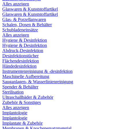
Alles anzeigen
Glaswaren & Kunststoffartikel
Glaswaren & Kunststoffartikel
Glas- & Porzellanwaren
Schalen, Dosen & Behälter
Schubladeneinsätze
Alles anzeigen
Hygiene & Desinfektion
Hygiene & Desinfektion
Abdruck-Desinfektion
Desinfektionstücher
Flächendesinfektion
Händedesinfektion
Instrumentenreinigung & -desinfektion
Maschinelle Aufbereitung
Sauganlagen- & Wasserlinienreinigung
Spender & Behälter
Sterilisation
Ultraschallbäder & Zubehör
Zubehör & Sonstiges
Alles anzeigen
Implantologie
Implantologie
Implantate & Zubehör
Membranen & Knochenersatzmaterial