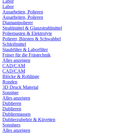
Labor
Labor
Ausarbeiten, Polieren
Ausarbeiten, Polieren
Diamantpolierer
Strahlmittel & Glanzstrahlmittel
Polierpasten & Elektrolyte
Polierer, Bürsten & Schwabbel
Schleifmittel
Staubfilter & Laborfilter
Fräser für die Frästechnik
Alles anzeigen
CAD/CAM
CAD/CAM
Blöcke & Rohlinge
Ronden
3D Druck Material
Sonstige
Alles anzeigen
Dublieren
Dublieren
Dubliermassen
Dublierzubehör & Küvetten
Sonstiges
Alles anzeigen