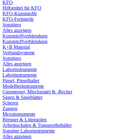
KFO
Hilfsmittel für KFO
KFO-Kunststoffe
KFO-Fertigteile
Sonstiges
Alles anzeigen
Kunststoffverblendung
Kunststoffverblendung
K+B Material
Verbundsysteme
Sonstiges
Alles anzeigen
Laborinstrumente
Laborinstrumente
Pinsel, Pinselhalter
Modellierinstrumente
Gipsmesser, Mischspatel & -Becher
Sägen & Sägeblätter
Scheren
Zangen
Messinstrumente
Brenner & Lötpistolen
Arbeitsschalen & Transportbehälter
Sonstige Laborinstrumente
Alles anzeigen