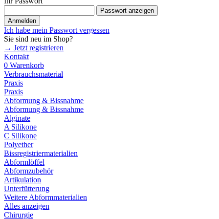
Ihr Passwort
Passwort anzeigen
Anmelden
Ich habe mein Passwort vergessen
Sie sind neu im Shop?
→ Jetzt registrieren
Kontakt
0
Warenkorb
Verbrauchsmaterial
Praxis
Praxis
Abformung & Bissnahme
Abformung & Bissnahme
Alginate
A Silikone
C Silikone
Polyether
Bissregistriermaterialien
Abformlöffel
Abformzubehör
Artikulation
Unterfütterung
Weitere Abformmaterialien
Alles anzeigen
Chirurgie