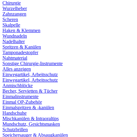
Chirurgie
Wurzelheber
Zahnzangen
Scheren
Skalpelle
Haken & Klemmen
Wundnadeln
Nadelhalter
Spritzen & Kanülen
Tamponadestopfer
Nahtmaterial
Sonstige Chirurgie-Instrumente
Alles anzeigen
Einwegartikel, Arbeitsschutz
Einwegartikel, Arbeitsschutz
Anmischblöcke
Becher, Servietten & Tücher
Einmalinstrumente
Einmal OP-Zubehör
Einmalspritzen & -kanülen
Handschuhe
Mischkanülen & Intraoraltips
Mundschutz, Gesichtsmasken
Schutzbrillen
Speichersauger & Absaugkanülen