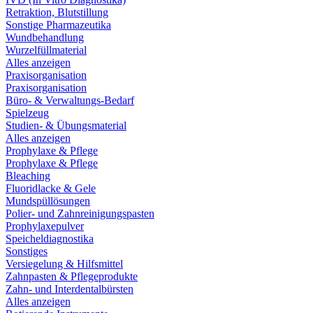
Retraktion, Blutstillung
Sonstige Pharmazeutika
Wundbehandlung
Wurzelfüllmaterial
Alles anzeigen
Praxisorganisation
Praxisorganisation
Büro- & Verwaltungs-Bedarf
Spielzeug
Studien- & Übungsmaterial
Alles anzeigen
Prophylaxe & Pflege
Prophylaxe & Pflege
Bleaching
Fluoridlacke & Gele
Mundspüllösungen
Polier- und Zahnreinigungspasten
Prophylaxepulver
Speicheldiagnostika
Sonstiges
Versiegelung & Hilfsmittel
Zahnpasten & Pflegeprodukte
Zahn- und Interdentalbürsten
Alles anzeigen