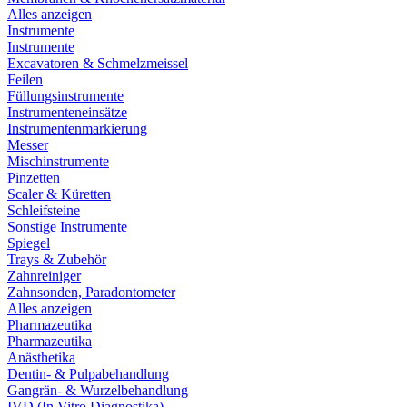
Alles anzeigen
Instrumente
Instrumente
Excavatoren & Schmelzmeissel
Feilen
Füllungsinstrumente
Instrumenteneinsätze
Instrumentenmarkierung
Messer
Mischinstrumente
Pinzetten
Scaler & Küretten
Schleifsteine
Sonstige Instrumente
Spiegel
Trays & Zubehör
Zahnreiniger
Zahnsonden, Paradontometer
Alles anzeigen
Pharmazeutika
Pharmazeutika
Anästhetika
Dentin- & Pulpabehandlung
Gangrän- & Wurzelbehandlung
IVD (In Vitro Diagnostika)