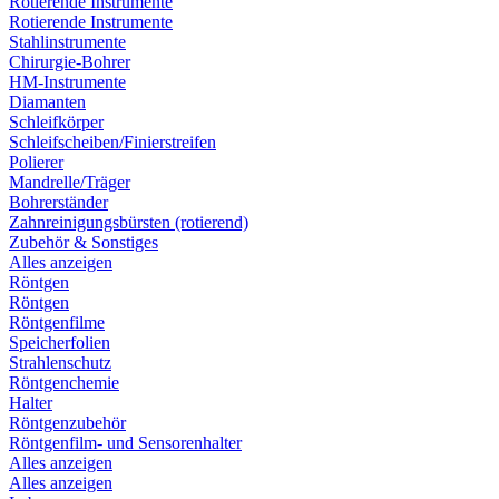
Rotierende Instrumente
Rotierende Instrumente
Stahlinstrumente
Chirurgie-Bohrer
HM-Instrumente
Diamanten
Schleifkörper
Schleifscheiben/Finierstreifen
Polierer
Mandrelle/Träger
Bohrerständer
Zahnreinigungsbürsten (rotierend)
Zubehör & Sonstiges
Alles anzeigen
Röntgen
Röntgen
Röntgenfilme
Speicherfolien
Strahlenschutz
Röntgenchemie
Halter
Röntgenzubehör
Röntgenfilm- und Sensorenhalter
Alles anzeigen
Alles anzeigen