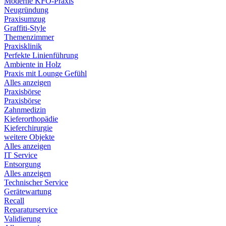
Moderne KFO-Praxis
Neugründung
Praxisumzug
Graffiti-Style
Themenzimmer
Praxisklinik
Perfekte Linienführung
Ambiente in Holz
Praxis mit Lounge Gefühl
Alles anzeigen
Praxisbörse
Praxisbörse
Zahnmedizin
Kieferorthopädie
Kieferchirurgie
weitere Objekte
Alles anzeigen
IT Service
Entsorgung
Alles anzeigen
Technischer Service
Gerätewartung
Recall
Reparaturservice
Validierung