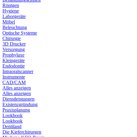
Röntgen
Hygiene
Laborgeräte
Möbel
Beleuchtung
Optische Systeme
Chirurgie
3D Drucker
Versorgung
Prophylaxe
Kleingeräte
Endodontie
Intraoralscanner
Instrumente
CAD/CAM
Alles anzeigen
Alles anzeigen
Dienstleistungen
Existenzgründung
Praxisplanung
Lookbook
Lookbook
Dentiland
Die Kieferchirurgen