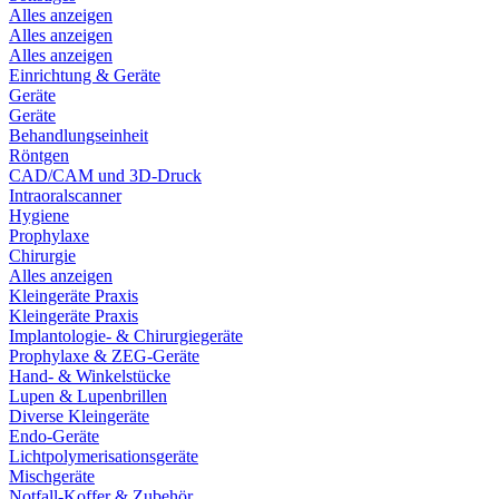
Alles anzeigen
Alles anzeigen
Alles anzeigen
Einrichtung & Geräte
Geräte
Geräte
Behandlungseinheit
Röntgen
CAD/CAM und 3D-Druck
Intraoralscanner
Hygiene
Prophylaxe
Chirurgie
Alles anzeigen
Kleingeräte Praxis
Kleingeräte Praxis
Implantologie- & Chirurgiegeräte
Prophylaxe & ZEG-Geräte
Hand- & Winkelstücke
Lupen & Lupenbrillen
Diverse Kleingeräte
Endo-Geräte
Lichtpolymerisationsgeräte
Mischgeräte
Notfall-Koffer & Zubehör