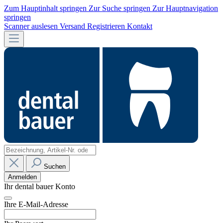
Zum Hauptinhalt springen
Zur Suche springen
Zur Hauptnavigation
springen
Scanner auslesen
Versand
Registrieren
Kontakt
Suchen
Anmelden
Ihr dental bauer Konto
Ihre E-Mail-Adresse