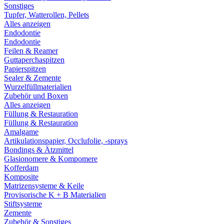
Sonstiges
Tupfer, Watterollen, Pellets
Alles anzeigen
Endodontie
Endodontie
Feilen & Reamer
Guttaperchaspitzen
Papierspitzen
Sealer & Zemente
Wurzelfüllmaterialien
Zubehör und Boxen
Alles anzeigen
Füllung & Restauration
Füllung & Restauration
Amalgame
Artikulationspapier, Occlufolie, -sprays
Bondings & Ätzmittel
Glasionomere & Kompomere
Kofferdam
Komposite
Matrizensysteme & Keile
Provisorische K + B Materialien
Stiftsysteme
Zemente
Zubehör & Sonstiges