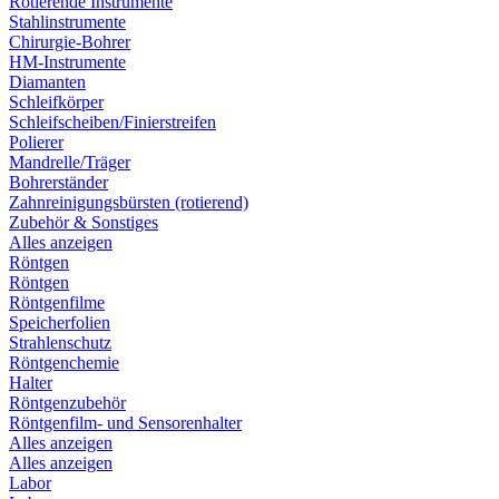
Rotierende Instrumente
Stahlinstrumente
Chirurgie-Bohrer
HM-Instrumente
Diamanten
Schleifkörper
Schleifscheiben/Finierstreifen
Polierer
Mandrelle/Träger
Bohrerständer
Zahnreinigungsbürsten (rotierend)
Zubehör & Sonstiges
Alles anzeigen
Röntgen
Röntgen
Röntgenfilme
Speicherfolien
Strahlenschutz
Röntgenchemie
Halter
Röntgenzubehör
Röntgenfilm- und Sensorenhalter
Alles anzeigen
Alles anzeigen
Labor