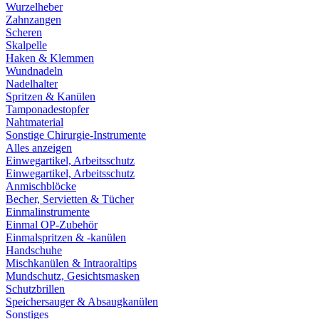
Wurzelheber
Zahnzangen
Scheren
Skalpelle
Haken & Klemmen
Wundnadeln
Nadelhalter
Spritzen & Kanülen
Tamponadestopfer
Nahtmaterial
Sonstige Chirurgie-Instrumente
Alles anzeigen
Einwegartikel, Arbeitsschutz
Einwegartikel, Arbeitsschutz
Anmischblöcke
Becher, Servietten & Tücher
Einmalinstrumente
Einmal OP-Zubehör
Einmalspritzen & -kanülen
Handschuhe
Mischkanülen & Intraoraltips
Mundschutz, Gesichtsmasken
Schutzbrillen
Speichersauger & Absaugkanülen
Sonstiges