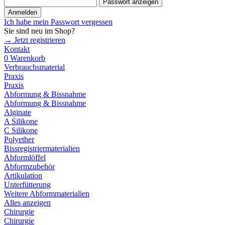
Passwort anzeigen
Anmelden
Ich habe mein Passwort vergessen
Sie sind neu im Shop?
→ Jetzt registrieren
Kontakt
0
Warenkorb
Verbrauchsmaterial
Praxis
Praxis
Abformung & Bissnahme
Abformung & Bissnahme
Alginate
A Silikone
C Silikone
Polyether
Bissregistriermaterialien
Abformlöffel
Abformzubehör
Artikulation
Unterfütterung
Weitere Abformmaterialien
Alles anzeigen
Chirurgie
Chirurgie