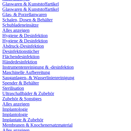
Glaswaren & Kunststoffartikel
Glaswaren & Kunststoffartikel
Glas- & Porzellanwaren
Schalen, Dosen & Behälter
Schubladeneinsätze
Alles anzeigen
Hygiene & Desinfektion
Hygiene & Desinfektion
Abdruck-Desinfektion
Desinfektionstücher
Flächendesinfektion
Händedesinfektion
Instrumentenreinigung & -desinfektion
Maschinelle Aufbereitung
Sauganlagen- & Wasserlinienreinigung
Spender & Behälter
Sterilisation
Ultraschallbäder & Zubehör
Zubehör & Sonstiges
Alles anzeigen
Implantologie
Implantologie
Implantate & Zubehör
Membranen & Knochenersatzmaterial
Alles anzeigen