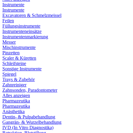
Instrumente
Instrumente
Excavatoren & Schmelzmeissel
Feilen
Füllungsinstrumente
Instrumenteneinsätze
Instrumentenmarkierung
Messer
Mischinstrumente
Pinzetten
Scaler & Küretten
Schleifsteine
Sonstige Instrumente
Spiegel
Trays & Zubehör
Zahnreiniger
Zahnsonden, Paradontometer
Alles anzeigen
Pharmazeutika
Pharmazeutika
Anästhetika
Dentin- & Pulpabehandlung
Gangrän- & Wurzelbehandlung
IVD (In Vitro Diagnostika)
Retraktion, Blutstillung