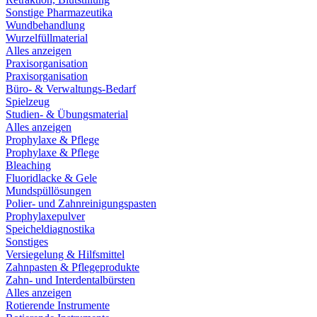
Sonstige Pharmazeutika
Wundbehandlung
Wurzelfüllmaterial
Alles anzeigen
Praxisorganisation
Praxisorganisation
Büro- & Verwaltungs-Bedarf
Spielzeug
Studien- & Übungsmaterial
Alles anzeigen
Prophylaxe & Pflege
Prophylaxe & Pflege
Bleaching
Fluoridlacke & Gele
Mundspüllösungen
Polier- und Zahnreinigungspasten
Prophylaxepulver
Speicheldiagnostika
Sonstiges
Versiegelung & Hilfsmittel
Zahnpasten & Pflegeprodukte
Zahn- und Interdentalbürsten
Alles anzeigen
Rotierende Instrumente