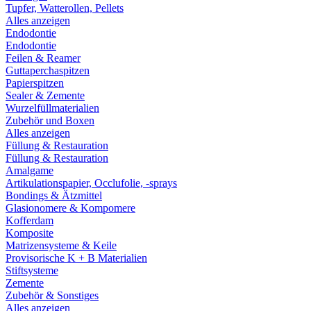
Tupfer, Watterollen, Pellets
Alles anzeigen
Endodontie
Endodontie
Feilen & Reamer
Guttaperchaspitzen
Papierspitzen
Sealer & Zemente
Wurzelfüllmaterialien
Zubehör und Boxen
Alles anzeigen
Füllung & Restauration
Füllung & Restauration
Amalgame
Artikulationspapier, Occlufolie, -sprays
Bondings & Ätzmittel
Glasionomere & Kompomere
Kofferdam
Komposite
Matrizensysteme & Keile
Provisorische K + B Materialien
Stiftsysteme
Zemente
Zubehör & Sonstiges
Alles anzeigen