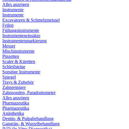
Alles anzeigen
Instrumente
Instrumente
Excavatoren & Schmelzmeissel
Feilen
Füllungsinstrumente
Instrumenteneinsätze
Instrumentenmarkierung
Messer
Mischinstrumente
Pinzetten
Scaler & Küretten
Schleifsteine
Sonstige Instrumente
Spiegel
Trays & Zubehör
Zahnreiniger
Zahnsonden, Paradontometer
Alles anzeigen
Pharmazeutika
Pharmazeutika
Anästhetika
Dentin- & Pulpabehandlung
Gangrän- & Wurzelbehandlung
IVD (In Vitro Diagnostika)