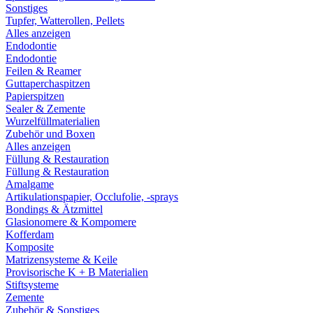
Sonstiges
Tupfer, Watterollen, Pellets
Alles anzeigen
Endodontie
Endodontie
Feilen & Reamer
Guttaperchaspitzen
Papierspitzen
Sealer & Zemente
Wurzelfüllmaterialien
Zubehör und Boxen
Alles anzeigen
Füllung & Restauration
Füllung & Restauration
Amalgame
Artikulationspapier, Occlufolie, -sprays
Bondings & Ätzmittel
Glasionomere & Kompomere
Kofferdam
Komposite
Matrizensysteme & Keile
Provisorische K + B Materialien
Stiftsysteme
Zemente
Zubehör & Sonstiges