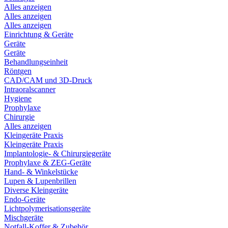
Alles anzeigen
Alles anzeigen
Alles anzeigen
Einrichtung & Geräte
Geräte
Geräte
Behandlungseinheit
Röntgen
CAD/CAM und 3D-Druck
Intraoralscanner
Hygiene
Prophylaxe
Chirurgie
Alles anzeigen
Kleingeräte Praxis
Kleingeräte Praxis
Implantologie- & Chirurgiegeräte
Prophylaxe & ZEG-Geräte
Hand- & Winkelstücke
Lupen & Lupenbrillen
Diverse Kleingeräte
Endo-Geräte
Lichtpolymerisationsgeräte
Mischgeräte
Notfall-Koffer & Zubehör