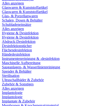
Alles anzeigen
Glaswaren & Kunststoffartikel
Glaswaren & Kunststoffartikel
Glas- & Porzellanwaren
Schalen, Dosen & Behälter
Schubladeneinsätze
Alles anzeigen
Hygiene & Desinfektion
Hygiene & Desinfektion
Abdruck-Desinfektion
Desinfektionstücher
Flächendesinfektion
Händedesinfektion
Instrumentenreinigung & -desinfektion
Maschinelle Aufbereitung
Sauganlagen- & Wasserlinienreinigung
Spender & Behälter
Sterilisation
Ultraschallbäder & Zubehör
Zubehör & Sonstiges
Alles anzeigen
Implantologie
Implantologie
Implantate & Zubehör
Membranen & Knochenersatzmaterial