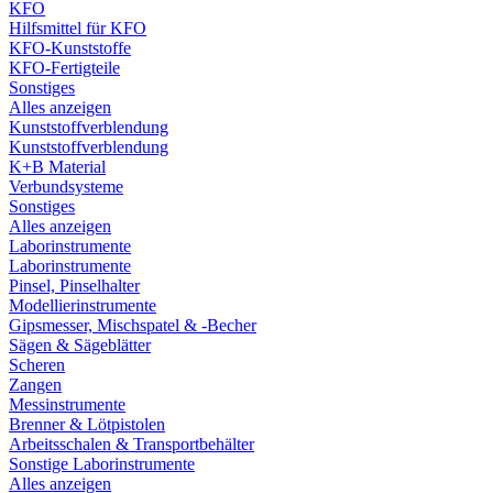
KFO
Hilfsmittel für KFO
KFO-Kunststoffe
KFO-Fertigteile
Sonstiges
Alles anzeigen
Kunststoffverblendung
Kunststoffverblendung
K+B Material
Verbundsysteme
Sonstiges
Alles anzeigen
Laborinstrumente
Laborinstrumente
Pinsel, Pinselhalter
Modellierinstrumente
Gipsmesser, Mischspatel & -Becher
Sägen & Sägeblätter
Scheren
Zangen
Messinstrumente
Brenner & Lötpistolen
Arbeitsschalen & Transportbehälter
Sonstige Laborinstrumente
Alles anzeigen