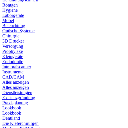
Röntgen
Hygiene
Laborgeräte
Möbel
Beleuchtung
Optische Systeme
Chirurgie
3D Drucker
Versorgung
Prophylaxe
Kleingeräte
Endodontie
Intraoralscanner
Instrumente
CAD/CAM
Alles anzeigen
Alles anzeigen
Dienstleistungen
Existenzgründung
Praxisplanung
Lookbook
Lookbook
Dentiland
Die Kieferchirurgen