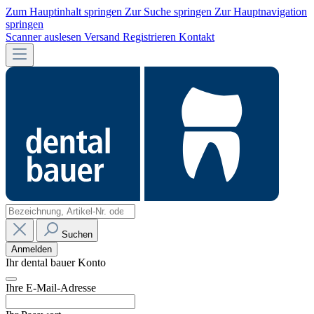
Zum Hauptinhalt springen
Zur Suche springen
Zur Hauptnavigation
springen
Scanner auslesen
Versand
Registrieren
Kontakt
Suchen
Anmelden
Ihr dental bauer Konto
Ihre E-Mail-Adresse