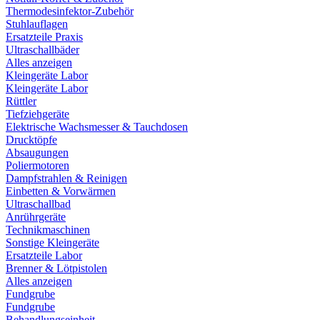
Thermodesinfektor-Zubehör
Stuhlauflagen
Ersatzteile Praxis
Ultraschallbäder
Alles anzeigen
Kleingeräte Labor
Kleingeräte Labor
Rüttler
Tiefziehgeräte
Elektrische Wachsmesser & Tauchdosen
Drucktöpfe
Absaugungen
Poliermotoren
Dampfstrahlen & Reinigen
Einbetten & Vorwärmen
Ultraschallbad
Anrührgeräte
Technikmaschinen
Sonstige Kleingeräte
Ersatzteile Labor
Brenner & Lötpistolen
Alles anzeigen
Fundgrube
Fundgrube
Behandlungseinheit