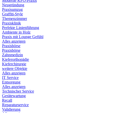
Moderne KFO-Praxis
Neugründung
Praxisumzug
Graffiti-Style
Themenzimmer
Praxisklinik
Perfekte Linienführung
Ambiente in Holz
Praxis mit Lounge Gefühl
Alles anzeigen
Praxisbörse
Praxisbörse
Zahnmedizin
Kieferorthopädie
Kieferchirurgie
weitere Objekte
Alles anzeigen
IT Service
Entsorgung
Alles anzeigen
Technischer Service
Gerätewartung
Recall
Reparaturservice
Validierung