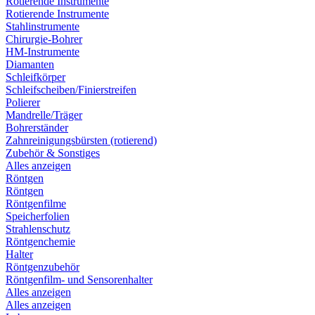
Rotierende Instrumente
Rotierende Instrumente
Stahlinstrumente
Chirurgie-Bohrer
HM-Instrumente
Diamanten
Schleifkörper
Schleifscheiben/Finierstreifen
Polierer
Mandrelle/Träger
Bohrerständer
Zahnreinigungsbürsten (rotierend)
Zubehör & Sonstiges
Alles anzeigen
Röntgen
Röntgen
Röntgenfilme
Speicherfolien
Strahlenschutz
Röntgenchemie
Halter
Röntgenzubehör
Röntgenfilm- und Sensorenhalter
Alles anzeigen
Alles anzeigen