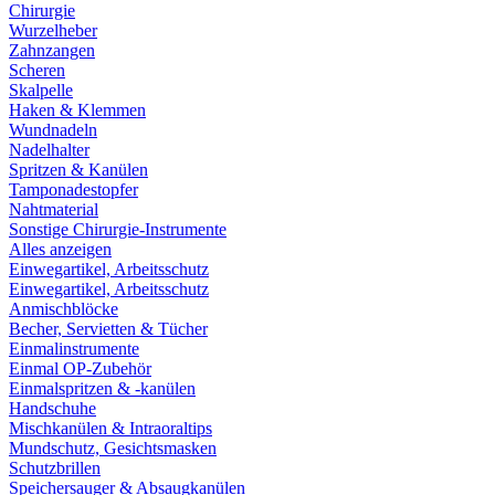
Chirurgie
Wurzelheber
Zahnzangen
Scheren
Skalpelle
Haken & Klemmen
Wundnadeln
Nadelhalter
Spritzen & Kanülen
Tamponadestopfer
Nahtmaterial
Sonstige Chirurgie-Instrumente
Alles anzeigen
Einwegartikel, Arbeitsschutz
Einwegartikel, Arbeitsschutz
Anmischblöcke
Becher, Servietten & Tücher
Einmalinstrumente
Einmal OP-Zubehör
Einmalspritzen & -kanülen
Handschuhe
Mischkanülen & Intraoraltips
Mundschutz, Gesichtsmasken
Schutzbrillen
Speichersauger & Absaugkanülen