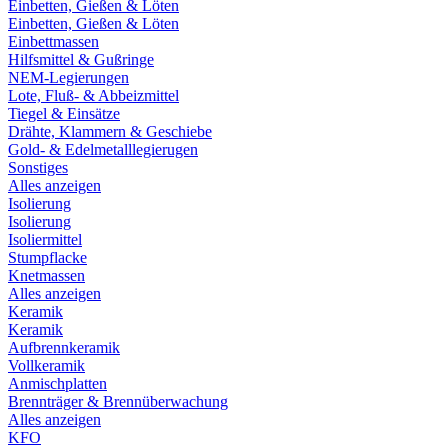
Einbetten, Gießen & Löten
Einbetten, Gießen & Löten
Einbettmassen
Hilfsmittel & Gußringe
NEM-Legierungen
Lote, Fluß- & Abbeizmittel
Tiegel & Einsätze
Drähte, Klammern & Geschiebe
Gold- & Edelmetalllegierugen
Sonstiges
Alles anzeigen
Isolierung
Isolierung
Isoliermittel
Stumpflacke
Knetmassen
Alles anzeigen
Keramik
Keramik
Aufbrennkeramik
Vollkeramik
Anmischplatten
Brennträger & Brennüberwachung
Alles anzeigen
KFO