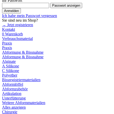
Ihr Passwort
Passwort anzeigen
Anmelden
Ich habe mein Passwort vergessen
Sie sind neu im Shop?
→ Jetzt registrieren
Kontakt
0
Warenkorb
Verbrauchsmaterial
Praxis
Praxis
Abformung & Bissnahme
Abformung & Bissnahme
Alginate
A Silikone
C Silikone
Polyether
Bissregistriermaterialien
Abformlöffel
Abformzubehör
Artikulation
Unterfütterung
Weitere Abformmaterialien
Alles anzeigen
Chirurgie