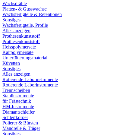
Wachsdrähte
Platten- & Gusswachse
Wachsfertigteile & Retentionen
Sonstiges
Wachsfertigteile, Profile
Alles anzeigen
Prothesenkunststoff
Prothesenkunststoff
Heisspolymersate
Kaltpolymersate
Unterfütterungsmaterial
Küvetten
Sonstiges
Alles anzeigen
Rotierende Laborinstrumente
Rotierende Laborinstrumente
Trennscheiben
Stahlinstrumente
für Frästechnik
HM-Instrumente
Diamantschleifer
Schleifkörper
Polierer & Bürsten
Mandrelle & Träger
Sonstiges