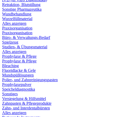
Retraktion, Blutstillung
Sonstige Pharmazeutika
Wundbehandlung
Wurzelfüllmaterial
Alles anzeigen
Praxisorganisation
Praxisorganisation
Büro- & Verwaltungs-Bedarf
Spielzeug
Studien- & Übungsmaterial
Alles anzeigen
Prophylaxe & Pflege
Prophylaxe & Pflege
Bleaching
Fluoridlacke & Gele
Mundspüllösungen
Polier- und Zahnreinigungspasten
Prophylaxepulver
Speicheldiagnostika
Sonstiges
Versiegelung & Hilfsmittel
Zahnpasten & Pflegeprodukte
Zahn- und Interdentalbürsten
Alles anzeigen