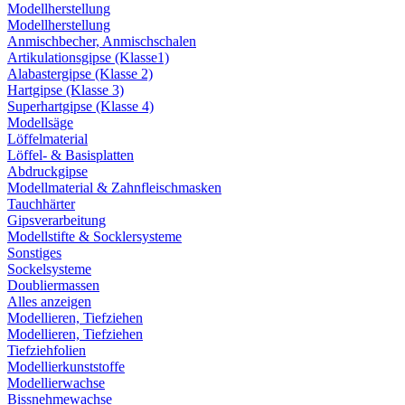
Modellherstellung
Modellherstellung
Anmischbecher, Anmischschalen
Artikulationsgipse (Klasse1)
Alabastergipse (Klasse 2)
Hartgipse (Klasse 3)
Superhartgipse (Klasse 4)
Modellsäge
Löffelmaterial
Löffel- & Basisplatten
Abdruckgipse
Modellmaterial & Zahnfleischmasken
Tauchhärter
Gipsverarbeitung
Modellstifte & Socklersysteme
Sonstiges
Sockelsysteme
Doubliermassen
Alles anzeigen
Modellieren, Tiefziehen
Modellieren, Tiefziehen
Tiefziehfolien
Modellierkunststoffe
Modellierwachse
Bissnehmewachse