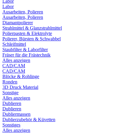
Labor
Labor
Ausarbeiten, Polieren
Ausarbeiten, Polieren
Diamantpolierer
Strahlmittel & Glanzstrahlmittel
Polierpasten & Elektrolyte
Polierer, Bürsten & Schwabbel
Schleifmittel
Staubfilter & Laborfilter
Fräser für die Frästechnik
Alles anzeigen
CAD/CAM
CAD/CAM
Blöcke & Rohlinge
Ronden
3D Druck Material
Sonstige
Alles anzeigen
Dublieren
Dublieren
Dubliermassen
Dublierzubehör & Küvetten
Sonstiges
Alles anzeigen