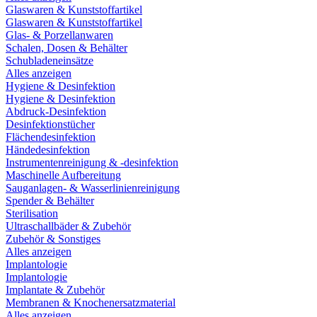
Glaswaren & Kunststoffartikel
Glaswaren & Kunststoffartikel
Glas- & Porzellanwaren
Schalen, Dosen & Behälter
Schubladeneinsätze
Alles anzeigen
Hygiene & Desinfektion
Hygiene & Desinfektion
Abdruck-Desinfektion
Desinfektionstücher
Flächendesinfektion
Händedesinfektion
Instrumentenreinigung & -desinfektion
Maschinelle Aufbereitung
Sauganlagen- & Wasserlinienreinigung
Spender & Behälter
Sterilisation
Ultraschallbäder & Zubehör
Zubehör & Sonstiges
Alles anzeigen
Implantologie
Implantologie
Implantate & Zubehör
Membranen & Knochenersatzmaterial
Alles anzeigen