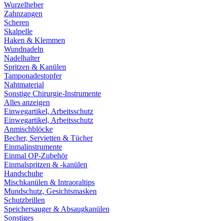
Wurzelheber
Zahnzangen
Scheren
Skalpelle
Haken & Klemmen
Wundnadeln
Nadelhalter
Spritzen & Kanülen
Tamponadestopfer
Nahtmaterial
Sonstige Chirurgie-Instrumente
Alles anzeigen
Einwegartikel, Arbeitsschutz
Einwegartikel, Arbeitsschutz
Anmischblöcke
Becher, Servietten & Tücher
Einmalinstrumente
Einmal OP-Zubehör
Einmalspritzen & -kanülen
Handschuhe
Mischkanülen & Intraoraltips
Mundschutz, Gesichtsmasken
Schutzbrillen
Speichersauger & Absaugkanülen
Sonstiges