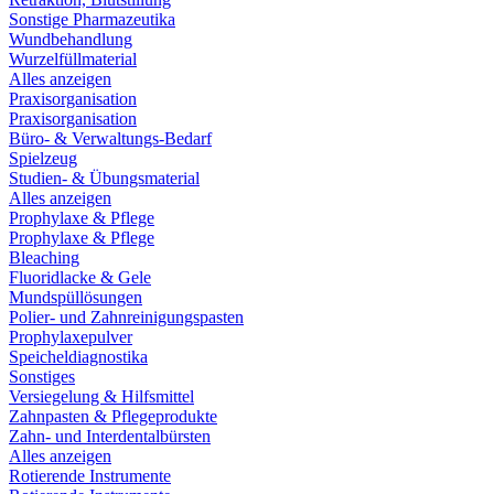
Sonstige Pharmazeutika
Wundbehandlung
Wurzelfüllmaterial
Alles anzeigen
Praxisorganisation
Praxisorganisation
Büro- & Verwaltungs-Bedarf
Spielzeug
Studien- & Übungsmaterial
Alles anzeigen
Prophylaxe & Pflege
Prophylaxe & Pflege
Bleaching
Fluoridlacke & Gele
Mundspüllösungen
Polier- und Zahnreinigungspasten
Prophylaxepulver
Speicheldiagnostika
Sonstiges
Versiegelung & Hilfsmittel
Zahnpasten & Pflegeprodukte
Zahn- und Interdentalbürsten
Alles anzeigen
Rotierende Instrumente