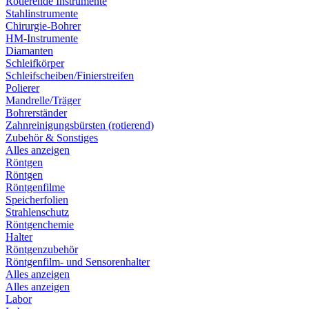
Rotierende Instrumente
Stahlinstrumente
Chirurgie-Bohrer
HM-Instrumente
Diamanten
Schleifkörper
Schleifscheiben/Finierstreifen
Polierer
Mandrelle/Träger
Bohrerständer
Zahnreinigungsbürsten (rotierend)
Zubehör & Sonstiges
Alles anzeigen
Röntgen
Röntgen
Röntgenfilme
Speicherfolien
Strahlenschutz
Röntgenchemie
Halter
Röntgenzubehör
Röntgenfilm- und Sensorenhalter
Alles anzeigen
Alles anzeigen
Labor