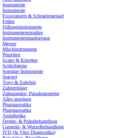
Instrumente
Instrumente
Excavatoren & Schmelzmeissel
Feilen
Füllungsinstrumente
Instrumenteneinsätze
Instrumentenmarkierung
Messer
Mischinstrumente
Pinzetten
Scaler & Küretten
Schleifsteine
Sonstige Instrumente
Spiegel
Trays & Zubehör
Zahnreiniger
Zahnsonden, Paradontometer
Alles anzeigen
Pharmazeutika
Pharmazeutika
Anästhetika
Dentin- & Pulpabehandlung
Gangrän- & Wurzelbehandlung
IVD (In Vitro Diagnostika)
Retraktion, Blutstillung