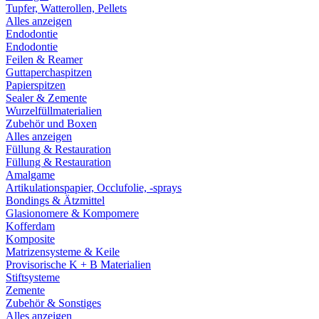
Tupfer, Watterollen, Pellets
Alles anzeigen
Endodontie
Endodontie
Feilen & Reamer
Guttaperchaspitzen
Papierspitzen
Sealer & Zemente
Wurzelfüllmaterialien
Zubehör und Boxen
Alles anzeigen
Füllung & Restauration
Füllung & Restauration
Amalgame
Artikulationspapier, Occlufolie, -sprays
Bondings & Ätzmittel
Glasionomere & Kompomere
Kofferdam
Komposite
Matrizensysteme & Keile
Provisorische K + B Materialien
Stiftsysteme
Zemente
Zubehör & Sonstiges
Alles anzeigen