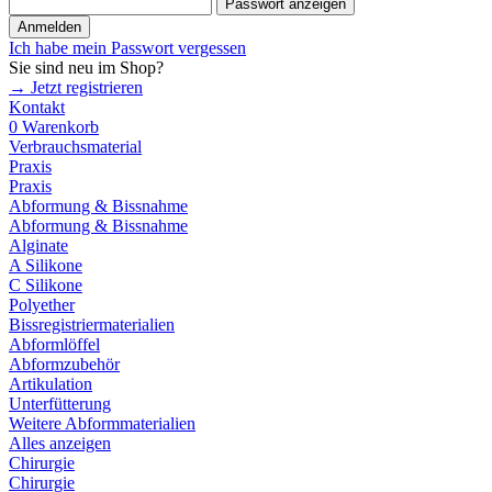
Passwort anzeigen
Anmelden
Ich habe mein Passwort vergessen
Sie sind neu im Shop?
→ Jetzt registrieren
Kontakt
0
Warenkorb
Verbrauchsmaterial
Praxis
Praxis
Abformung & Bissnahme
Abformung & Bissnahme
Alginate
A Silikone
C Silikone
Polyether
Bissregistriermaterialien
Abformlöffel
Abformzubehör
Artikulation
Unterfütterung
Weitere Abformmaterialien
Alles anzeigen
Chirurgie
Chirurgie