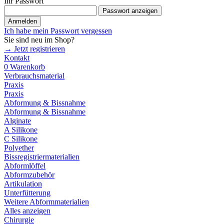
Ihr Passwort
Passwort anzeigen
Anmelden
Ich habe mein Passwort vergessen
Sie sind neu im Shop?
→ Jetzt registrieren
Kontakt
0
Warenkorb
Verbrauchsmaterial
Praxis
Praxis
Abformung & Bissnahme
Abformung & Bissnahme
Alginate
A Silikone
C Silikone
Polyether
Bissregistriermaterialien
Abformlöffel
Abformzubehör
Artikulation
Unterfütterung
Weitere Abformmaterialien
Alles anzeigen
Chirurgie