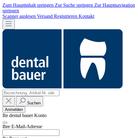
Zum Hauptinhalt springen
Zur Suche springen
Zur Hauptnavigation
springen
Scanner auslesen
Versand
Registrieren
Kontakt
Suchen
Anmelden
Ihr dental bauer Konto
Ihre E-Mail-Adresse