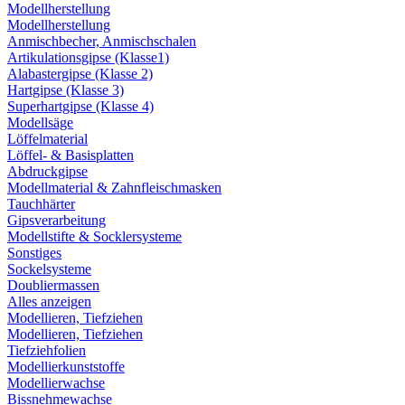
Modellherstellung
Modellherstellung
Anmischbecher, Anmischschalen
Artikulationsgipse (Klasse1)
Alabastergipse (Klasse 2)
Hartgipse (Klasse 3)
Superhartgipse (Klasse 4)
Modellsäge
Löffelmaterial
Löffel- & Basisplatten
Abdruckgipse
Modellmaterial & Zahnfleischmasken
Tauchhärter
Gipsverarbeitung
Modellstifte & Socklersysteme
Sonstiges
Sockelsysteme
Doubliermassen
Alles anzeigen
Modellieren, Tiefziehen
Modellieren, Tiefziehen
Tiefziehfolien
Modellierkunststoffe
Modellierwachse
Bissnehmewachse