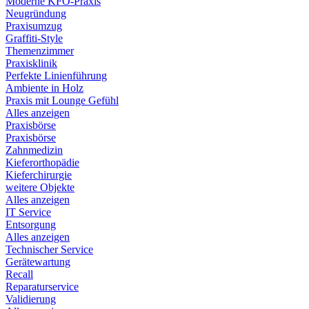
Moderne KFO-Praxis
Neugründung
Praxisumzug
Graffiti-Style
Themenzimmer
Praxisklinik
Perfekte Linienführung
Ambiente in Holz
Praxis mit Lounge Gefühl
Alles anzeigen
Praxisbörse
Praxisbörse
Zahnmedizin
Kieferorthopädie
Kieferchirurgie
weitere Objekte
Alles anzeigen
IT Service
Entsorgung
Alles anzeigen
Technischer Service
Gerätewartung
Recall
Reparaturservice
Validierung