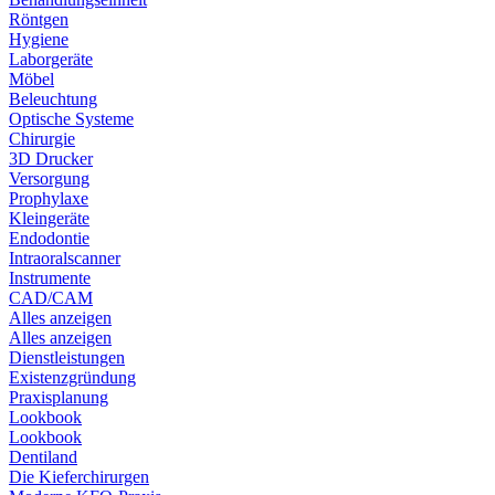
Röntgen
Hygiene
Laborgeräte
Möbel
Beleuchtung
Optische Systeme
Chirurgie
3D Drucker
Versorgung
Prophylaxe
Kleingeräte
Endodontie
Intraoralscanner
Instrumente
CAD/CAM
Alles anzeigen
Alles anzeigen
Dienstleistungen
Existenzgründung
Praxisplanung
Lookbook
Lookbook
Dentiland
Die Kieferchirurgen