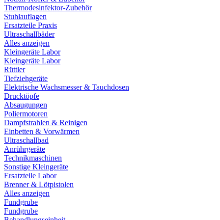
Thermodesinfektor-Zubehör
Stuhlauflagen
Ersatzteile Praxis
Ultraschallbäder
Alles anzeigen
Kleingeräte Labor
Kleingeräte Labor
Rüttler
Tiefziehgeräte
Elektrische Wachsmesser & Tauchdosen
Drucktöpfe
Absaugungen
Poliermotoren
Dampfstrahlen & Reinigen
Einbetten & Vorwärmen
Ultraschallbad
Anrührgeräte
Technikmaschinen
Sonstige Kleingeräte
Ersatzteile Labor
Brenner & Lötpistolen
Alles anzeigen
Fundgrube
Fundgrube
Behandlungseinheit