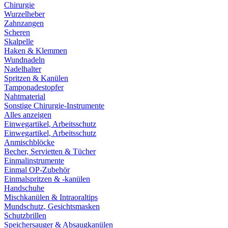
Chirurgie
Wurzelheber
Zahnzangen
Scheren
Skalpelle
Haken & Klemmen
Wundnadeln
Nadelhalter
Spritzen & Kanülen
Tamponadestopfer
Nahtmaterial
Sonstige Chirurgie-Instrumente
Alles anzeigen
Einwegartikel, Arbeitsschutz
Einwegartikel, Arbeitsschutz
Anmischblöcke
Becher, Servietten & Tücher
Einmalinstrumente
Einmal OP-Zubehör
Einmalspritzen & -kanülen
Handschuhe
Mischkanülen & Intraoraltips
Mundschutz, Gesichtsmasken
Schutzbrillen
Speichersauger & Absaugkanülen