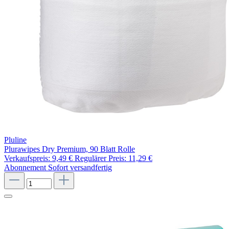
Pluline
Plurawipes Dry Premium, 90 Blatt Rolle
Verkaufspreis:
9,49 €
Regulärer Preis:
11,29 €
Abonnement
Sofort versandfertig