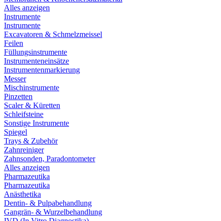
Alles anzeigen
Instrumente
Instrumente
Excavatoren & Schmelzmeissel
Feilen
Füllungsinstrumente
Instrumenteneinsätze
Instrumentenmarkierung
Messer
Mischinstrumente
Pinzetten
Scaler & Küretten
Schleifsteine
Sonstige Instrumente
Spiegel
Trays & Zubehör
Zahnreiniger
Zahnsonden, Paradontometer
Alles anzeigen
Pharmazeutika
Pharmazeutika
Anästhetika
Dentin- & Pulpabehandlung
Gangrän- & Wurzelbehandlung
IVD (In Vitro Diagnostika)