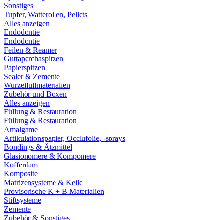
Sonstiges
Tupfer, Watterollen, Pellets
Alles anzeigen
Endodontie
Endodontie
Feilen & Reamer
Guttaperchaspitzen
Papierspitzen
Sealer & Zemente
Wurzelfüllmaterialien
Zubehör und Boxen
Alles anzeigen
Füllung & Restauration
Füllung & Restauration
Amalgame
Artikulationspapier, Occlufolie, -sprays
Bondings & Ätzmittel
Glasionomere & Kompomere
Kofferdam
Komposite
Matrizensysteme & Keile
Provisorische K + B Materialien
Stiftsysteme
Zemente
Zubehör & Sonstiges