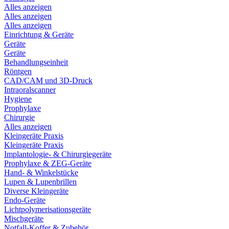
Alles anzeigen
Alles anzeigen
Alles anzeigen
Einrichtung & Geräte
Geräte
Geräte
Behandlungseinheit
Röntgen
CAD/CAM und 3D-Druck
Intraoralscanner
Hygiene
Prophylaxe
Chirurgie
Alles anzeigen
Kleingeräte Praxis
Kleingeräte Praxis
Implantologie- & Chirurgiegeräte
Prophylaxe & ZEG-Geräte
Hand- & Winkelstücke
Lupen & Lupenbrillen
Diverse Kleingeräte
Endo-Geräte
Lichtpolymerisationsgeräte
Mischgeräte
Notfall-Koffer & Zubehör