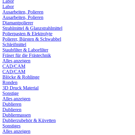
Labor
Labor
Ausarbeiten, Polieren
Ausarbeiten, Polieren
Diamantpolierer
Strahlmittel & Glanzstrahlmittel
Polierpasten & Elektrolyte
Polierer, Bürsten & Schwabbel
Schleifmittel
Staubfilter & Laborfilter
Fräser für die Frästechnik
Alles anzeigen
CAD/CAM
CAD/CAM
Blöcke & Rohlinge
Ronden
3D Druck Material
Sonstige
Alles anzeigen
Dublieren
Dublieren
Dubliermassen
Dublierzubehör & Küvetten
Sonstiges
Alles anzeigen