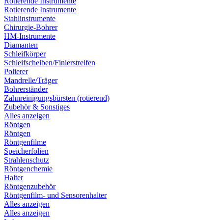
Rotierende Instrumente
Rotierende Instrumente
Stahlinstrumente
Chirurgie-Bohrer
HM-Instrumente
Diamanten
Schleifkörper
Schleifscheiben/Finierstreifen
Polierer
Mandrelle/Träger
Bohrerständer
Zahnreinigungsbürsten (rotierend)
Zubehör & Sonstiges
Alles anzeigen
Röntgen
Röntgen
Röntgenfilme
Speicherfolien
Strahlenschutz
Röntgenchemie
Halter
Röntgenzubehör
Röntgenfilm- und Sensorenhalter
Alles anzeigen
Alles anzeigen