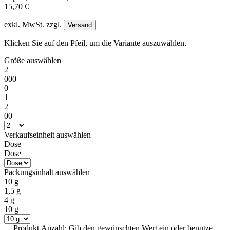
15,70 €
exkl. MwSt. zzgl.
Versand
Klicken Sie auf den Pfeil, um die Variante auszuwählen.
Größe
auswählen
2
000
0
1
2
00
Verkaufseinheit
auswählen
Dose
Dose
Packungsinhalt
auswählen
10 g
1,5 g
4 g
10 g
Produkt Anzahl: Gib den gewünschten Wert ein oder benutze