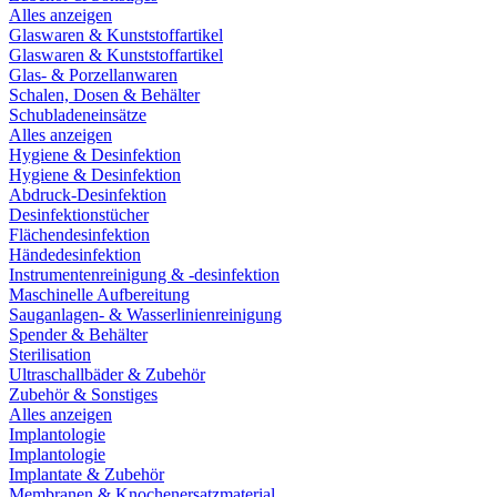
Alles anzeigen
Glaswaren & Kunststoffartikel
Glaswaren & Kunststoffartikel
Glas- & Porzellanwaren
Schalen, Dosen & Behälter
Schubladeneinsätze
Alles anzeigen
Hygiene & Desinfektion
Hygiene & Desinfektion
Abdruck-Desinfektion
Desinfektionstücher
Flächendesinfektion
Händedesinfektion
Instrumentenreinigung & -desinfektion
Maschinelle Aufbereitung
Sauganlagen- & Wasserlinienreinigung
Spender & Behälter
Sterilisation
Ultraschallbäder & Zubehör
Zubehör & Sonstiges
Alles anzeigen
Implantologie
Implantologie
Implantate & Zubehör
Membranen & Knochenersatzmaterial