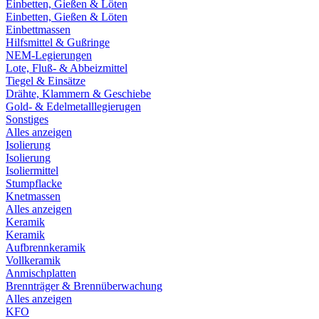
Einbetten, Gießen & Löten
Einbetten, Gießen & Löten
Einbettmassen
Hilfsmittel & Gußringe
NEM-Legierungen
Lote, Fluß- & Abbeizmittel
Tiegel & Einsätze
Drähte, Klammern & Geschiebe
Gold- & Edelmetalllegierugen
Sonstiges
Alles anzeigen
Isolierung
Isolierung
Isoliermittel
Stumpflacke
Knetmassen
Alles anzeigen
Keramik
Keramik
Aufbrennkeramik
Vollkeramik
Anmischplatten
Brennträger & Brennüberwachung
Alles anzeigen
KFO