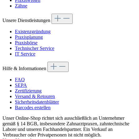
Praxiswissen
Zähne
Unsere Dienstleistungen
Existenzgründung
Praxisplanung
Praxisbörse
Technischer Service
IT Service
Hilfe & Informationen
FAQ
SEPA
Zertifizierung
Versand & Retouren
Sicherheitsdatenblätter
Barcodes erstellen
Unser Online-Shop richtet sich ausschließlich an Unternehmer
gemäß § 14 BGB, insbesondere Zahnarztpraxen, zahntechnische
Labore und unseren Fachhandelspartner. Ein Verkauf an
Verbraucher oder Privatpersonen ist nicht möglich.