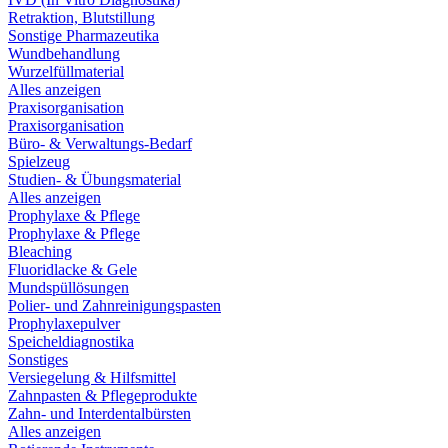
Retraktion, Blutstillung
Sonstige Pharmazeutika
Wundbehandlung
Wurzelfüllmaterial
Alles anzeigen
Praxisorganisation
Praxisorganisation
Büro- & Verwaltungs-Bedarf
Spielzeug
Studien- & Übungsmaterial
Alles anzeigen
Prophylaxe & Pflege
Prophylaxe & Pflege
Bleaching
Fluoridlacke & Gele
Mundspüllösungen
Polier- und Zahnreinigungspasten
Prophylaxepulver
Speicheldiagnostika
Sonstiges
Versiegelung & Hilfsmittel
Zahnpasten & Pflegeprodukte
Zahn- und Interdentalbürsten
Alles anzeigen