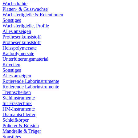
Wachsdrähte
Platten- & Gusswachse
Wachsfertigteile & Retentionen
Sonstiges
Wachsfertigteile, Profile
Alles anzeigen
Prothesenkunststoff
Prothesenkunststoff
Heisspolymersate
Kaltpolymersate
Unterfütterungsmaterial
Küvetten
Sonstiges
Alles anzeigen
Rotierende Laborinstrumente
Rotierende Laborinstrumente
Trennscheiben
Stahlinstrumente
für Frästechnik
HM-Instrumente
Diamantschleifer
Schleifkörper
Polierer & Bürsten
Mandrelle & Träger
Sonstiges