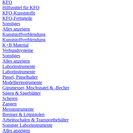
KFO
Hilfsmittel für KFO
KFO-Kunststoffe
KFO-Fertigteile
Sonstiges
Alles anzeigen
Kunststoffverblendung
Kunststoffverblendung
K+B Material
Verbundsysteme
Sonstiges
Alles anzeigen
Laborinstrumente
Laborinstrumente
Pinsel, Pinselhalter
Modellierinstrumente
Gipsmesser, Mischspatel & -Becher
Sägen & Sägeblätter
Scheren
Zangen
Messinstrumente
Brenner & Lötpistolen
Arbeitsschalen & Transportbehälter
Sonstige Laborinstrumente
Alles anzeigen