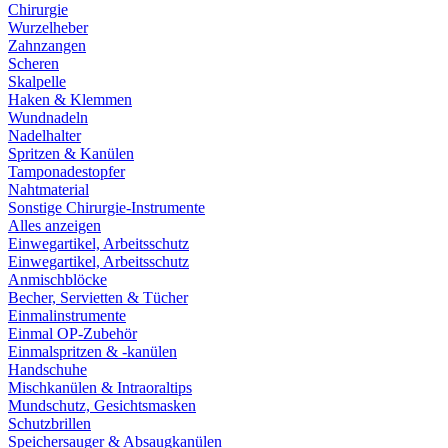
Chirurgie
Wurzelheber
Zahnzangen
Scheren
Skalpelle
Haken & Klemmen
Wundnadeln
Nadelhalter
Spritzen & Kanülen
Tamponadestopfer
Nahtmaterial
Sonstige Chirurgie-Instrumente
Alles anzeigen
Einwegartikel, Arbeitsschutz
Einwegartikel, Arbeitsschutz
Anmischblöcke
Becher, Servietten & Tücher
Einmalinstrumente
Einmal OP-Zubehör
Einmalspritzen & -kanülen
Handschuhe
Mischkanülen & Intraoraltips
Mundschutz, Gesichtsmasken
Schutzbrillen
Speichersauger & Absaugkanülen