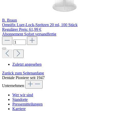
B. Braun
Omnifix Luer-Lock-Spritzen 20 ml, 100 Stück
Regulärer Preis:
61,99 €
Abonnement
Sofort versandfertig
Zuletzt angesehen
Zurück zum Seitenanfang
Dentale Pioniere seit 1947
Unternehmen
Wer wir sind
Standorte
Pressemitteilungen
Karriere