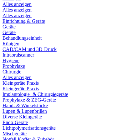
Alles anzeigen
Alles anzeigen
Alles anzeigen
Einrichtung & Geräte
Geräte
Geräte
Behandlungseinheit
Röntgen
CAD/CAM und 3D-Druck
Intraoralscanner
Hygiene
Prophylaxe
Chirurgie
Alles anzeigen
Kleingeräte Praxis
Kleingeräte Praxis
Implantologie- & Chirurgiegeräte
Prophylaxe & ZEG-Geräte
Hand- & Winkelstücke
Lupen & Lupenbrillen
Diverse Kleingeräte
Endo-Geräte
Lichtpolymerisationsgeräte
Mischgeräte
Notfall-Koffer & Zubehör