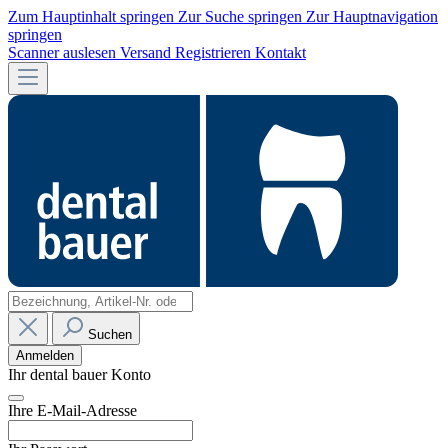
Zum Hauptinhalt springen
Zur Suche springen
Zur Hauptnavigation
springen
Scanner auslesen
Versand
Registrieren
Kontakt
Suchen
Anmelden
Ihr dental bauer Konto
Ihre E-Mail-Adresse