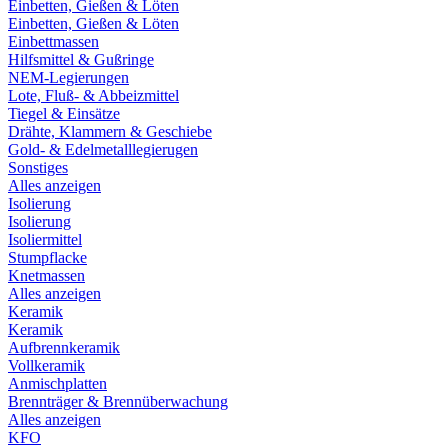
Einbetten, Gießen & Löten
Einbetten, Gießen & Löten
Einbettmassen
Hilfsmittel & Gußringe
NEM-Legierungen
Lote, Fluß- & Abbeizmittel
Tiegel & Einsätze
Drähte, Klammern & Geschiebe
Gold- & Edelmetalllegierugen
Sonstiges
Alles anzeigen
Isolierung
Isolierung
Isoliermittel
Stumpflacke
Knetmassen
Alles anzeigen
Keramik
Keramik
Aufbrennkeramik
Vollkeramik
Anmischplatten
Brennträger & Brennüberwachung
Alles anzeigen
KFO