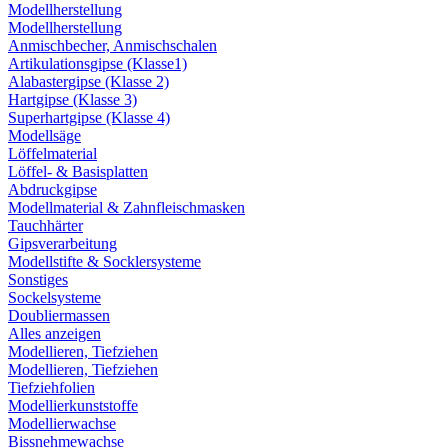
Modellherstellung
Modellherstellung
Anmischbecher, Anmischschalen
Artikulationsgipse (Klasse1)
Alabastergipse (Klasse 2)
Hartgipse (Klasse 3)
Superhartgipse (Klasse 4)
Modellsäge
Löffelmaterial
Löffel- & Basisplatten
Abdruckgipse
Modellmaterial & Zahnfleischmasken
Tauchhärter
Gipsverarbeitung
Modellstifte & Socklersysteme
Sonstiges
Sockelsysteme
Doubliermassen
Alles anzeigen
Modellieren, Tiefziehen
Modellieren, Tiefziehen
Tiefziehfolien
Modellierkunststoffe
Modellierwachse
Bissnehmewachse