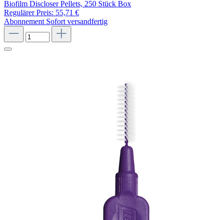
Biofilm Discloser Pellets, 250 Stück Box
Regulärer Preis:
55,71 €
Abonnement
Sofort versandfertig