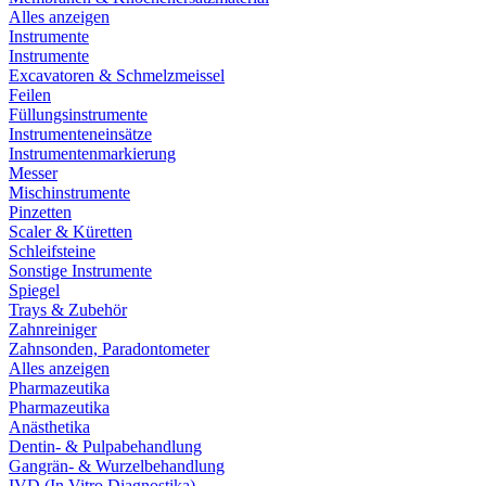
Alles anzeigen
Instrumente
Instrumente
Excavatoren & Schmelzmeissel
Feilen
Füllungsinstrumente
Instrumenteneinsätze
Instrumentenmarkierung
Messer
Mischinstrumente
Pinzetten
Scaler & Küretten
Schleifsteine
Sonstige Instrumente
Spiegel
Trays & Zubehör
Zahnreiniger
Zahnsonden, Paradontometer
Alles anzeigen
Pharmazeutika
Pharmazeutika
Anästhetika
Dentin- & Pulpabehandlung
Gangrän- & Wurzelbehandlung
IVD (In Vitro Diagnostika)