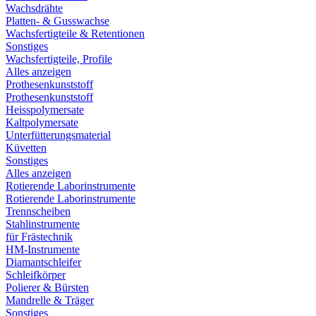
Wachsdrähte
Platten- & Gusswachse
Wachsfertigteile & Retentionen
Sonstiges
Wachsfertigteile, Profile
Alles anzeigen
Prothesenkunststoff
Prothesenkunststoff
Heisspolymersate
Kaltpolymersate
Unterfütterungsmaterial
Küvetten
Sonstiges
Alles anzeigen
Rotierende Laborinstrumente
Rotierende Laborinstrumente
Trennscheiben
Stahlinstrumente
für Frästechnik
HM-Instrumente
Diamantschleifer
Schleifkörper
Polierer & Bürsten
Mandrelle & Träger
Sonstiges