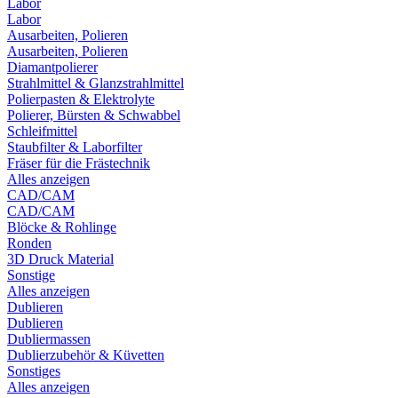
Labor
Labor
Ausarbeiten, Polieren
Ausarbeiten, Polieren
Diamantpolierer
Strahlmittel & Glanzstrahlmittel
Polierpasten & Elektrolyte
Polierer, Bürsten & Schwabbel
Schleifmittel
Staubfilter & Laborfilter
Fräser für die Frästechnik
Alles anzeigen
CAD/CAM
CAD/CAM
Blöcke & Rohlinge
Ronden
3D Druck Material
Sonstige
Alles anzeigen
Dublieren
Dublieren
Dubliermassen
Dublierzubehör & Küvetten
Sonstiges
Alles anzeigen