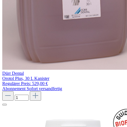
Dürr Dental
Orotol Plus, 30 L Kanister
Regulärer Preis:
529,00 €
Abonnement
Sofort versandfertig