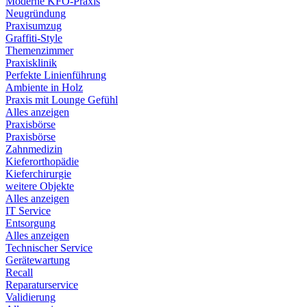
Moderne KFO-Praxis
Neugründung
Praxisumzug
Graffiti-Style
Themenzimmer
Praxisklinik
Perfekte Linienführung
Ambiente in Holz
Praxis mit Lounge Gefühl
Alles anzeigen
Praxisbörse
Praxisbörse
Zahnmedizin
Kieferorthopädie
Kieferchirurgie
weitere Objekte
Alles anzeigen
IT Service
Entsorgung
Alles anzeigen
Technischer Service
Gerätewartung
Recall
Reparaturservice
Validierung