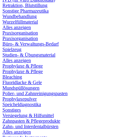
Retraktion, Blutstillung
Sonstige Pharmazeutika
Wundbehandlung
Wurzelfüllmaterial
Alles anzeigen
Praxisorganisation
Praxisorganisation
Büro- & Verwaltungs-Bedarf
Spielzeug
Studien- & Übungsmaterial
Alles anzeigen
Prophylaxe & Pflege
Prophylaxe & Pflege
Bleaching
Fluoridlacke & Gele
Mundspüllösungen
Polier- und Zahnreinigungspasten
Prophylaxepulver
Speicheldiagnostika
Sonstiges
Versiegelung & Hilfsmittel
Zahnpasten & Pflegeprodukte
Zahn- und Interdentalbürsten
Alles anzeigen