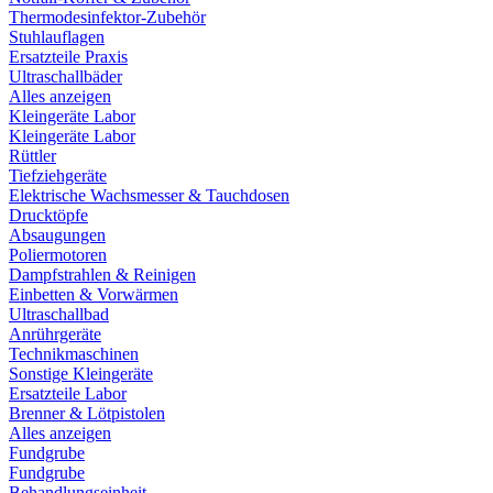
Thermodesinfektor-Zubehör
Stuhlauflagen
Ersatzteile Praxis
Ultraschallbäder
Alles anzeigen
Kleingeräte Labor
Kleingeräte Labor
Rüttler
Tiefziehgeräte
Elektrische Wachsmesser & Tauchdosen
Drucktöpfe
Absaugungen
Poliermotoren
Dampfstrahlen & Reinigen
Einbetten & Vorwärmen
Ultraschallbad
Anrührgeräte
Technikmaschinen
Sonstige Kleingeräte
Ersatzteile Labor
Brenner & Lötpistolen
Alles anzeigen
Fundgrube
Fundgrube
Behandlungseinheit