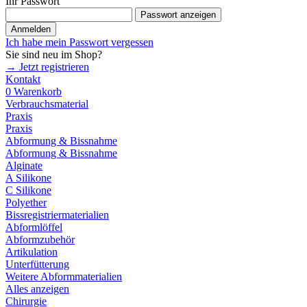
Ihr Passwort
Passwort anzeigen
Anmelden
Ich habe mein Passwort vergessen
Sie sind neu im Shop?
→ Jetzt registrieren
Kontakt
0
Warenkorb
Verbrauchsmaterial
Praxis
Praxis
Abformung & Bissnahme
Abformung & Bissnahme
Alginate
A Silikone
C Silikone
Polyether
Bissregistriermaterialien
Abformlöffel
Abformzubehör
Artikulation
Unterfütterung
Weitere Abformmaterialien
Alles anzeigen
Chirurgie