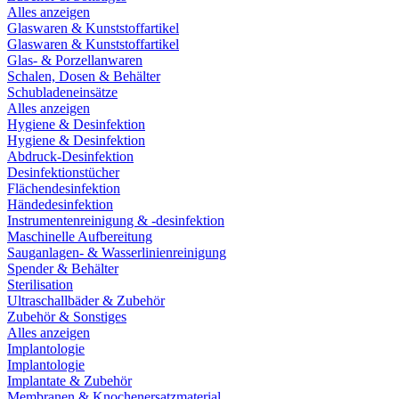
Alles anzeigen
Glaswaren & Kunststoffartikel
Glaswaren & Kunststoffartikel
Glas- & Porzellanwaren
Schalen, Dosen & Behälter
Schubladeneinsätze
Alles anzeigen
Hygiene & Desinfektion
Hygiene & Desinfektion
Abdruck-Desinfektion
Desinfektionstücher
Flächendesinfektion
Händedesinfektion
Instrumentenreinigung & -desinfektion
Maschinelle Aufbereitung
Sauganlagen- & Wasserlinienreinigung
Spender & Behälter
Sterilisation
Ultraschallbäder & Zubehör
Zubehör & Sonstiges
Alles anzeigen
Implantologie
Implantologie
Implantate & Zubehör
Membranen & Knochenersatzmaterial