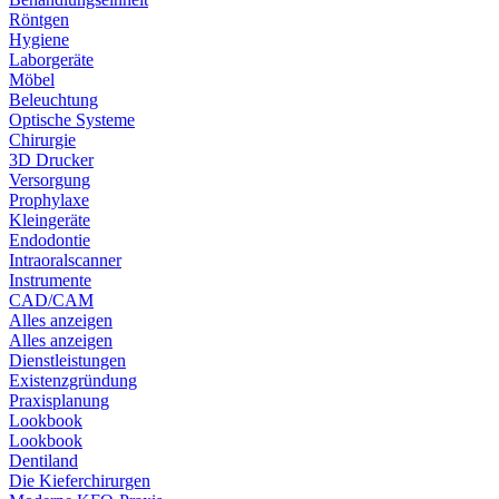
Röntgen
Hygiene
Laborgeräte
Möbel
Beleuchtung
Optische Systeme
Chirurgie
3D Drucker
Versorgung
Prophylaxe
Kleingeräte
Endodontie
Intraoralscanner
Instrumente
CAD/CAM
Alles anzeigen
Alles anzeigen
Dienstleistungen
Existenzgründung
Praxisplanung
Lookbook
Lookbook
Dentiland
Die Kieferchirurgen