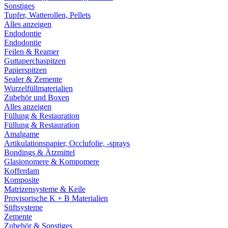
Sonstiges
Tupfer, Watterollen, Pellets
Alles anzeigen
Endodontie
Endodontie
Feilen & Reamer
Guttaperchaspitzen
Papierspitzen
Sealer & Zemente
Wurzelfüllmaterialien
Zubehör und Boxen
Alles anzeigen
Füllung & Restauration
Füllung & Restauration
Amalgame
Artikulationspapier, Occlufolie, -sprays
Bondings & Ätzmittel
Glasionomere & Kompomere
Kofferdam
Komposite
Matrizensysteme & Keile
Provisorische K + B Materialien
Stiftsysteme
Zemente
Zubehör & Sonstiges