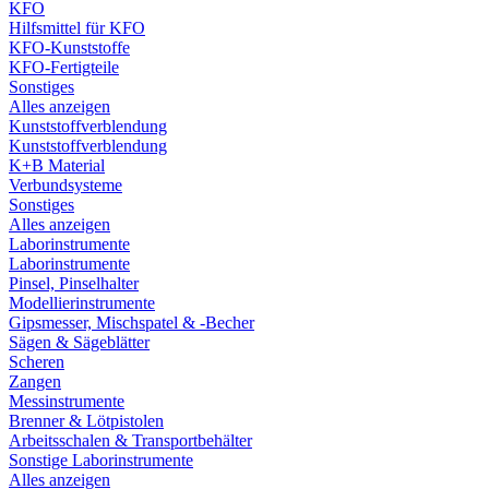
KFO
Hilfsmittel für KFO
KFO-Kunststoffe
KFO-Fertigteile
Sonstiges
Alles anzeigen
Kunststoffverblendung
Kunststoffverblendung
K+B Material
Verbundsysteme
Sonstiges
Alles anzeigen
Laborinstrumente
Laborinstrumente
Pinsel, Pinselhalter
Modellierinstrumente
Gipsmesser, Mischspatel & -Becher
Sägen & Sägeblätter
Scheren
Zangen
Messinstrumente
Brenner & Lötpistolen
Arbeitsschalen & Transportbehälter
Sonstige Laborinstrumente
Alles anzeigen