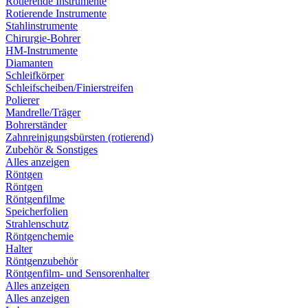
Rotierende Instrumente
Rotierende Instrumente
Stahlinstrumente
Chirurgie-Bohrer
HM-Instrumente
Diamanten
Schleifkörper
Schleifscheiben/Finierstreifen
Polierer
Mandrelle/Träger
Bohrerständer
Zahnreinigungsbürsten (rotierend)
Zubehör & Sonstiges
Alles anzeigen
Röntgen
Röntgen
Röntgenfilme
Speicherfolien
Strahlenschutz
Röntgenchemie
Halter
Röntgenzubehör
Röntgenfilm- und Sensorenhalter
Alles anzeigen
Alles anzeigen