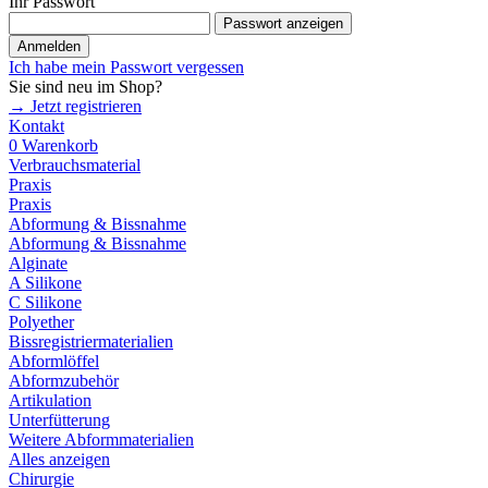
Ihr Passwort
Passwort anzeigen
Anmelden
Ich habe mein Passwort vergessen
Sie sind neu im Shop?
→ Jetzt registrieren
Kontakt
0
Warenkorb
Verbrauchsmaterial
Praxis
Praxis
Abformung & Bissnahme
Abformung & Bissnahme
Alginate
A Silikone
C Silikone
Polyether
Bissregistriermaterialien
Abformlöffel
Abformzubehör
Artikulation
Unterfütterung
Weitere Abformmaterialien
Alles anzeigen
Chirurgie