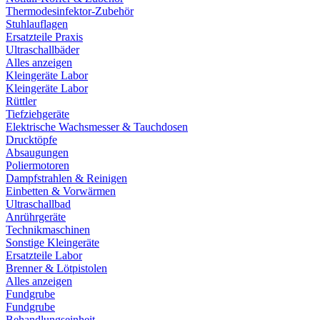
Thermodesinfektor-Zubehör
Stuhlauflagen
Ersatzteile Praxis
Ultraschallbäder
Alles anzeigen
Kleingeräte Labor
Kleingeräte Labor
Rüttler
Tiefziehgeräte
Elektrische Wachsmesser & Tauchdosen
Drucktöpfe
Absaugungen
Poliermotoren
Dampfstrahlen & Reinigen
Einbetten & Vorwärmen
Ultraschallbad
Anrührgeräte
Technikmaschinen
Sonstige Kleingeräte
Ersatzteile Labor
Brenner & Lötpistolen
Alles anzeigen
Fundgrube
Fundgrube
Behandlungseinheit