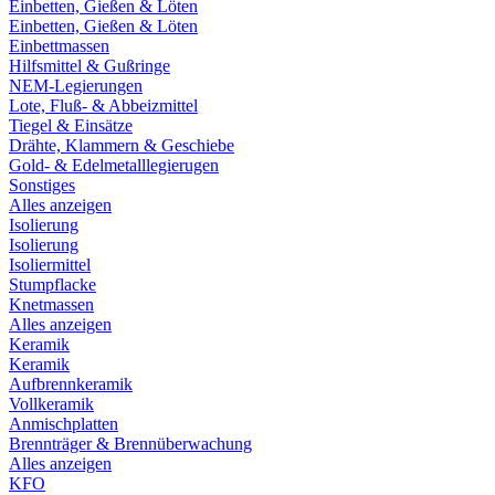
Einbetten, Gießen & Löten
Einbetten, Gießen & Löten
Einbettmassen
Hilfsmittel & Gußringe
NEM-Legierungen
Lote, Fluß- & Abbeizmittel
Tiegel & Einsätze
Drähte, Klammern & Geschiebe
Gold- & Edelmetalllegierugen
Sonstiges
Alles anzeigen
Isolierung
Isolierung
Isoliermittel
Stumpflacke
Knetmassen
Alles anzeigen
Keramik
Keramik
Aufbrennkeramik
Vollkeramik
Anmischplatten
Brennträger & Brennüberwachung
Alles anzeigen
KFO