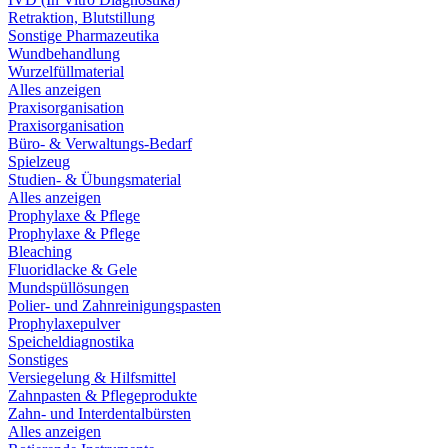
Retraktion, Blutstillung
Sonstige Pharmazeutika
Wundbehandlung
Wurzelfüllmaterial
Alles anzeigen
Praxisorganisation
Praxisorganisation
Büro- & Verwaltungs-Bedarf
Spielzeug
Studien- & Übungsmaterial
Alles anzeigen
Prophylaxe & Pflege
Prophylaxe & Pflege
Bleaching
Fluoridlacke & Gele
Mundspüllösungen
Polier- und Zahnreinigungspasten
Prophylaxepulver
Speicheldiagnostika
Sonstiges
Versiegelung & Hilfsmittel
Zahnpasten & Pflegeprodukte
Zahn- und Interdentalbürsten
Alles anzeigen