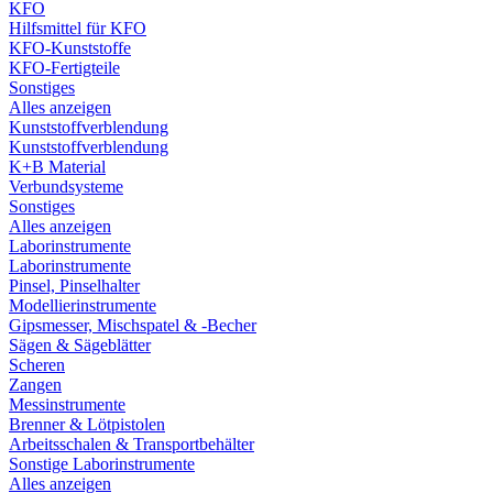
KFO
Hilfsmittel für KFO
KFO-Kunststoffe
KFO-Fertigteile
Sonstiges
Alles anzeigen
Kunststoffverblendung
Kunststoffverblendung
K+B Material
Verbundsysteme
Sonstiges
Alles anzeigen
Laborinstrumente
Laborinstrumente
Pinsel, Pinselhalter
Modellierinstrumente
Gipsmesser, Mischspatel & -Becher
Sägen & Sägeblätter
Scheren
Zangen
Messinstrumente
Brenner & Lötpistolen
Arbeitsschalen & Transportbehälter
Sonstige Laborinstrumente
Alles anzeigen