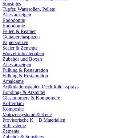
Sonstiges
Tupfer, Watterollen, Pellets
Alles anzeigen
Endodontie
Endodontie
Feilen & Reamer
Guttaperchaspitzen
Papierspitzen
Sealer & Zemente
Wurzelfüllmaterialien
Zubehör und Boxen
Alles anzeigen
Füllung & Restauration
Füllung & Restauration
Amalgame
Artikulationspapier, Occlufolie, -sprays
Bondings & Ätzmittel
Glasionomere & Kompomere
Kofferdam
Komposite
Matrizensysteme & Keile
Provisorische K + B Materialien
Stiftsysteme
Zemente
Zubehör & Sonstiges