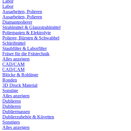
Labor
Labor
Ausarbeiten, Polieren
Ausarbeiten, Polieren
Diamantpolierer
Strahlmittel & Glanzstrahlmittel
Polierpasten & Elektrolyte
Polierer, Bürsten & Schwabbel
Schleifmittel
Staubfilter & Laborfilter
Fräser für die Frästechnik
Alles anzeigen
CAD/CAM
CAD/CAM
Blöcke & Rohlinge
Ronden
3D Druck Material
Sonstige
Alles anzeigen
Dublieren
Dublieren
Dubliermassen
Dublierzubehör & Küvetten
Sonstiges
Alles anzeigen