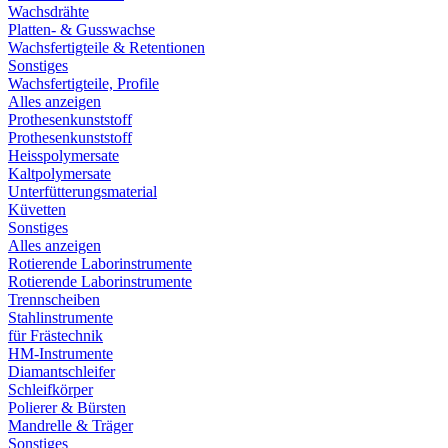
Wachsdrähte
Platten- & Gusswachse
Wachsfertigteile & Retentionen
Sonstiges
Wachsfertigteile, Profile
Alles anzeigen
Prothesenkunststoff
Prothesenkunststoff
Heisspolymersate
Kaltpolymersate
Unterfütterungsmaterial
Küvetten
Sonstiges
Alles anzeigen
Rotierende Laborinstrumente
Rotierende Laborinstrumente
Trennscheiben
Stahlinstrumente
für Frästechnik
HM-Instrumente
Diamantschleifer
Schleifkörper
Polierer & Bürsten
Mandrelle & Träger
Sonstiges