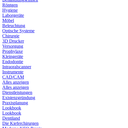
Röntgen
Hygiene
Laborgeräte
Möbel
Beleuchtung
Optische Systeme
Chirurgie
3D Drucker
Versorgung
Prophylaxe
Kleingeräte
Endodontie
Intraoralscanner
Instrumente
CAD/CAM
Alles anzeigen
Alles anzeigen
Dienstleistungen
Existenzgründung
Praxisplanung
Lookbook
Lookbook
Dentiland
Die Kieferchirurgen