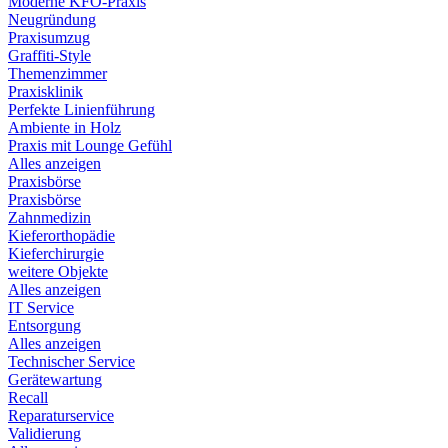
Moderne KFO-Praxis
Neugründung
Praxisumzug
Graffiti-Style
Themenzimmer
Praxisklinik
Perfekte Linienführung
Ambiente in Holz
Praxis mit Lounge Gefühl
Alles anzeigen
Praxisbörse
Praxisbörse
Zahnmedizin
Kieferorthopädie
Kieferchirurgie
weitere Objekte
Alles anzeigen
IT Service
Entsorgung
Alles anzeigen
Technischer Service
Gerätewartung
Recall
Reparaturservice
Validierung