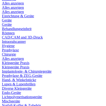
Alles anzeigen
Alles anzeigen
Alles anzeigen
Einrichtung & Geräte
Geräte
Geräte
Behandlungseinheit
Röntgen
CAD/CAM und 3D-Druck
Intraoralscanner
Hygiene
Prophylaxe
Chirurgie
Alles anzeigen
Kleingeräte Praxis
Kleingeräte Praxis
Implantologie- & Chirurgiegeräte
Prophylaxe & ZEG-Geräte
Hand- & Winkelstücke
Lupen & Lupenbrillen
Diverse Kleingeräte
Endo-Geräte
Lichtpolymerisationsgeräte
Mischgeräte
Notfall-Koffer & Zubehör