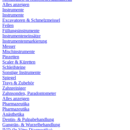
Alles anzeigen
Instrumente
Instrumente
Excavatoren & Schmelzmeissel
Feilen
Füllungsinstrumente
Instrumenteneinsätze
Instrumentenmarkierung
Messer
Mischinstrumente
Pinzetten
Scaler & Küretten
Schleifsteine
Sonstige Instrumente
Spiegel
Trays & Zubehör
Zahnreiniger
Zahnsonden, Paradontometer
Alles anzeigen
Pharmazeutika
Pharmazeutika
Anästhetika
Dentin- & Pulpabehandlung
Gangrän- & Wurzelbehandlung
IVD (In Vitro Diagnostika)