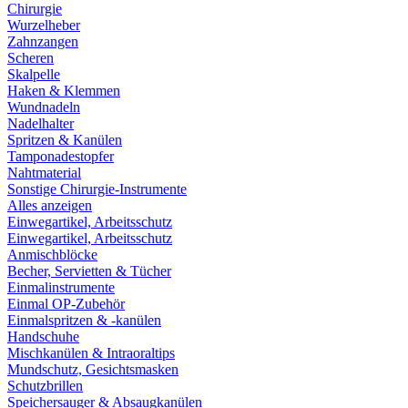
Chirurgie
Wurzelheber
Zahnzangen
Scheren
Skalpelle
Haken & Klemmen
Wundnadeln
Nadelhalter
Spritzen & Kanülen
Tamponadestopfer
Nahtmaterial
Sonstige Chirurgie-Instrumente
Alles anzeigen
Einwegartikel, Arbeitsschutz
Einwegartikel, Arbeitsschutz
Anmischblöcke
Becher, Servietten & Tücher
Einmalinstrumente
Einmal OP-Zubehör
Einmalspritzen & -kanülen
Handschuhe
Mischkanülen & Intraoraltips
Mundschutz, Gesichtsmasken
Schutzbrillen
Speichersauger & Absaugkanülen