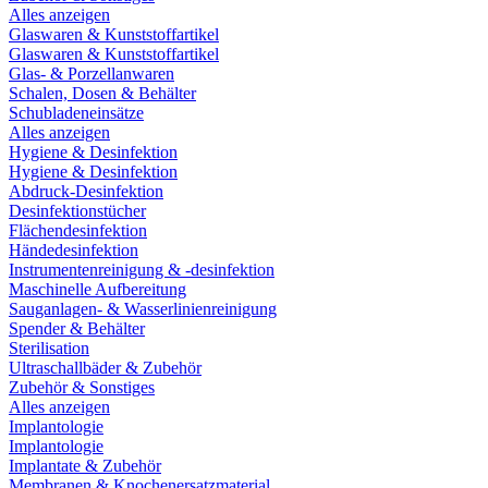
Alles anzeigen
Glaswaren & Kunststoffartikel
Glaswaren & Kunststoffartikel
Glas- & Porzellanwaren
Schalen, Dosen & Behälter
Schubladeneinsätze
Alles anzeigen
Hygiene & Desinfektion
Hygiene & Desinfektion
Abdruck-Desinfektion
Desinfektionstücher
Flächendesinfektion
Händedesinfektion
Instrumentenreinigung & -desinfektion
Maschinelle Aufbereitung
Sauganlagen- & Wasserlinienreinigung
Spender & Behälter
Sterilisation
Ultraschallbäder & Zubehör
Zubehör & Sonstiges
Alles anzeigen
Implantologie
Implantologie
Implantate & Zubehör
Membranen & Knochenersatzmaterial