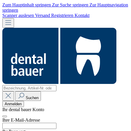
Zum Hauptinhalt springen
Zur Suche springen
Zur Hauptnavigation
springen
Scanner auslesen
Versand
Registrieren
Kontakt
Suchen
Anmelden
Ihr dental bauer Konto
Ihre E-Mail-Adresse