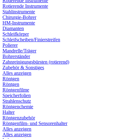
Rotierende Instrumente
Rotierende Instrumente
Stahlinstrumente
Chirurgie-Bohrer
HM-Instrumente
Diamanten
Schleifkörper
Schleifscheiben/Finierstreifen
Polierer
Mandrelle/Träger
Bohrerständer
Zahnreinigungsbürsten (rotierend)
Zubehör & Sonstiges
Alles anzeigen
Röntgen
Röntgen
Röntgenfilme
Speicherfolien
Strahlenschutz
Röntgenchemie
Halter
Röntgenzubehör
Röntgenfilm- und Sensorenhalter
Alles anzeigen
Alles anzeigen