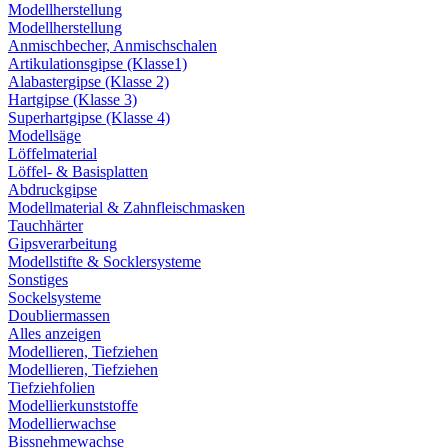
Modellherstellung
Modellherstellung
Anmischbecher, Anmischschalen
Artikulationsgipse (Klasse1)
Alabastergipse (Klasse 2)
Hartgipse (Klasse 3)
Superhartgipse (Klasse 4)
Modellsäge
Löffelmaterial
Löffel- & Basisplatten
Abdruckgipse
Modellmaterial & Zahnfleischmasken
Tauchhärter
Gipsverarbeitung
Modellstifte & Socklersysteme
Sonstiges
Sockelsysteme
Doubliermassen
Alles anzeigen
Modellieren, Tiefziehen
Modellieren, Tiefziehen
Tiefziehfolien
Modellierkunststoffe
Modellierwachse
Bissnehmewachse