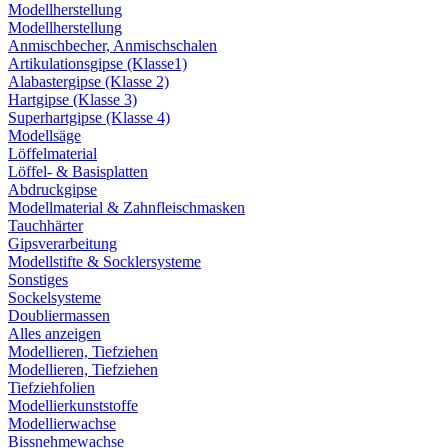
Modellherstellung
Modellherstellung
Anmischbecher, Anmischschalen
Artikulationsgipse (Klasse1)
Alabastergipse (Klasse 2)
Hartgipse (Klasse 3)
Superhartgipse (Klasse 4)
Modellsäge
Löffelmaterial
Löffel- & Basisplatten
Abdruckgipse
Modellmaterial & Zahnfleischmasken
Tauchhärter
Gipsverarbeitung
Modellstifte & Socklersysteme
Sonstiges
Sockelsysteme
Doubliermassen
Alles anzeigen
Modellieren, Tiefziehen
Modellieren, Tiefziehen
Tiefziehfolien
Modellierkunststoffe
Modellierwachse
Bissnehmewachse