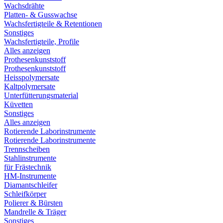
Wachsdrähte
Platten- & Gusswachse
Wachsfertigteile & Retentionen
Sonstiges
Wachsfertigteile, Profile
Alles anzeigen
Prothesenkunststoff
Prothesenkunststoff
Heisspolymersate
Kaltpolymersate
Unterfütterungsmaterial
Küvetten
Sonstiges
Alles anzeigen
Rotierende Laborinstrumente
Rotierende Laborinstrumente
Trennscheiben
Stahlinstrumente
für Frästechnik
HM-Instrumente
Diamantschleifer
Schleifkörper
Polierer & Bürsten
Mandrelle & Träger
Sonstiges