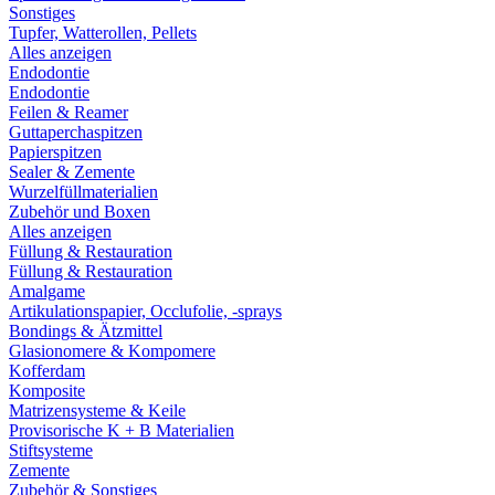
Sonstiges
Tupfer, Watterollen, Pellets
Alles anzeigen
Endodontie
Endodontie
Feilen & Reamer
Guttaperchaspitzen
Papierspitzen
Sealer & Zemente
Wurzelfüllmaterialien
Zubehör und Boxen
Alles anzeigen
Füllung & Restauration
Füllung & Restauration
Amalgame
Artikulationspapier, Occlufolie, -sprays
Bondings & Ätzmittel
Glasionomere & Kompomere
Kofferdam
Komposite
Matrizensysteme & Keile
Provisorische K + B Materialien
Stiftsysteme
Zemente
Zubehör & Sonstiges