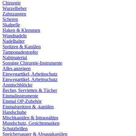
Chirurgie
Wurzelheber
Zahnzangen
Scheren
Skalpelle
Haken & Klemmen
Wundnadeln
Nadelhalter
Spritzen & Kanülen
Tamponadestopfer
Nahtmaterial
Sonstige Chirurgie-Instrumente
Alles anzeigen
Einwegartikel, Arbeitsschutz
Einwegartikel, Arbeitsschutz
Anmischblöcke
Becher, Servietten & Tücher
Einmalinstrumente
Einmal OP-Zubehör
Einmalspritzen & -kanülen
Handschuhe
Mischkanülen & Intraoraltips
Mundschutz, Gesichtsmasken
Schutzbrillen
Speichersauger & Absaugkanülen