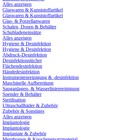
Alles anzeigen
Glaswaren & Kunststoffartikel
Glaswaren & Kunststoffartikel
Glas- & Porzellanwaren
Schalen, Dosen & Behälter
Schubladeneinsätze
Alles anzeigen
Hygiene & Desinfektion
Hygiene & Desinfektion
Abdruck-Desinfektion
Desinfektionstücher
Flächendesinfektion
Händedesinfektion
Instrumentenreinigung & -desinfektion
Maschinelle Aufbereitung
Sauganlagen- & Wasserlinienreinigung
Spender & Behälter
Sterilisation
Ultraschallbäder & Zubehör
Zubehör & Sonstiges
Alles anzeigen
Implantologie
Implantologie
Implantate & Zubehör
Membranen & Knochenersatzmaterial