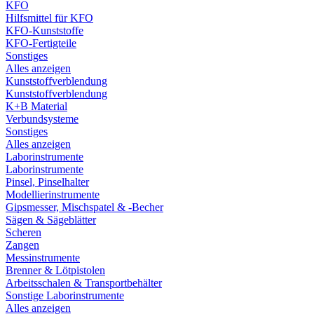
KFO
Hilfsmittel für KFO
KFO-Kunststoffe
KFO-Fertigteile
Sonstiges
Alles anzeigen
Kunststoffverblendung
Kunststoffverblendung
K+B Material
Verbundsysteme
Sonstiges
Alles anzeigen
Laborinstrumente
Laborinstrumente
Pinsel, Pinselhalter
Modellierinstrumente
Gipsmesser, Mischspatel & -Becher
Sägen & Sägeblätter
Scheren
Zangen
Messinstrumente
Brenner & Lötpistolen
Arbeitsschalen & Transportbehälter
Sonstige Laborinstrumente
Alles anzeigen