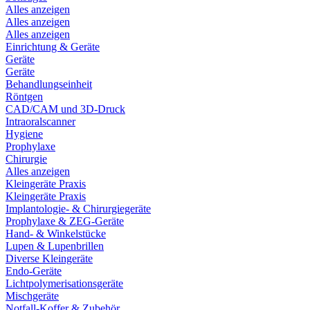
Alles anzeigen
Alles anzeigen
Alles anzeigen
Einrichtung & Geräte
Geräte
Geräte
Behandlungseinheit
Röntgen
CAD/CAM und 3D-Druck
Intraoralscanner
Hygiene
Prophylaxe
Chirurgie
Alles anzeigen
Kleingeräte Praxis
Kleingeräte Praxis
Implantologie- & Chirurgiegeräte
Prophylaxe & ZEG-Geräte
Hand- & Winkelstücke
Lupen & Lupenbrillen
Diverse Kleingeräte
Endo-Geräte
Lichtpolymerisationsgeräte
Mischgeräte
Notfall-Koffer & Zubehör