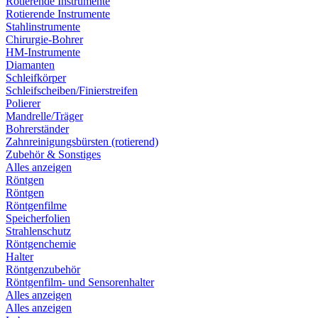
Rotierende Instrumente
Rotierende Instrumente
Stahlinstrumente
Chirurgie-Bohrer
HM-Instrumente
Diamanten
Schleifkörper
Schleifscheiben/Finierstreifen
Polierer
Mandrelle/Träger
Bohrerständer
Zahnreinigungsbürsten (rotierend)
Zubehör & Sonstiges
Alles anzeigen
Röntgen
Röntgen
Röntgenfilme
Speicherfolien
Strahlenschutz
Röntgenchemie
Halter
Röntgenzubehör
Röntgenfilm- und Sensorenhalter
Alles anzeigen
Alles anzeigen