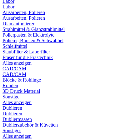
Labor
Labor
Ausarbeiten, Polieren
Ausarbeiten, Polieren
Diamantpolierer
Strahlmittel & Glanzstrahlmittel
Polierpasten & Elektrolyte
Polierer, Bürsten & Schwabbel
Schleifmittel
Staubfilter & Laborfilter
Fräser für die Frästechnik
Alles anzeigen
CAD/CAM
CAD/CAM
Blöcke & Rohlinge
Ronden
3D Druck Material
Sonstige
Alles anzeigen
Dublieren
Dublieren
Dubliermassen
Dublierzubehör & Küvetten
Sonstiges
Alles anzeigen