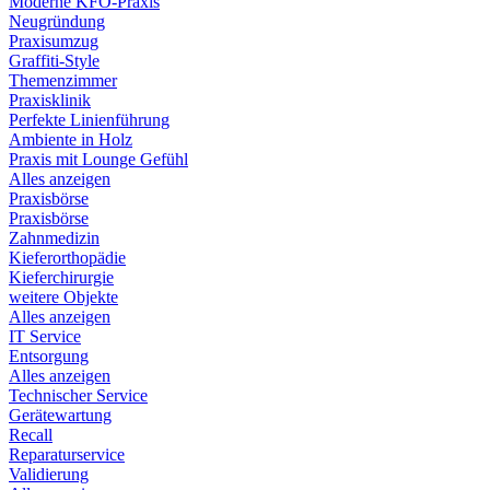
Moderne KFO-Praxis
Neugründung
Praxisumzug
Graffiti-Style
Themenzimmer
Praxisklinik
Perfekte Linienführung
Ambiente in Holz
Praxis mit Lounge Gefühl
Alles anzeigen
Praxisbörse
Praxisbörse
Zahnmedizin
Kieferorthopädie
Kieferchirurgie
weitere Objekte
Alles anzeigen
IT Service
Entsorgung
Alles anzeigen
Technischer Service
Gerätewartung
Recall
Reparaturservice
Validierung