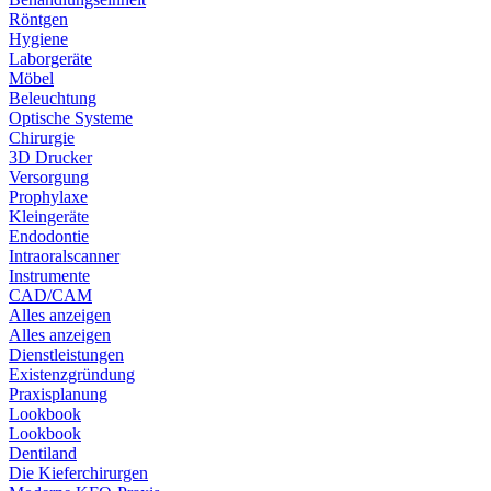
Röntgen
Hygiene
Laborgeräte
Möbel
Beleuchtung
Optische Systeme
Chirurgie
3D Drucker
Versorgung
Prophylaxe
Kleingeräte
Endodontie
Intraoralscanner
Instrumente
CAD/CAM
Alles anzeigen
Alles anzeigen
Dienstleistungen
Existenzgründung
Praxisplanung
Lookbook
Lookbook
Dentiland
Die Kieferchirurgen