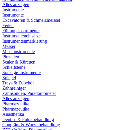
Alles anzeigen
Instrumente
Instrumente
Excavatoren & Schmelzmeissel
Feilen
Füllungsinstrumente
Instrumenteneinsätze
Instrumentenmarkierung
Messer
Mischinstrumente
Pinzetten
Scaler & Küretten
Schleifsteine
Sonstige Instrumente
Spiegel
Trays & Zubehör
Zahnreiniger
Zahnsonden, Paradontometer
Alles anzeigen
Pharmazeutika
Pharmazeutika
Anästhetika
Dentin- & Pulpabehandlung
Gangrän- & Wurzelbehandlung
IVD (In Vitro Diagnostika)