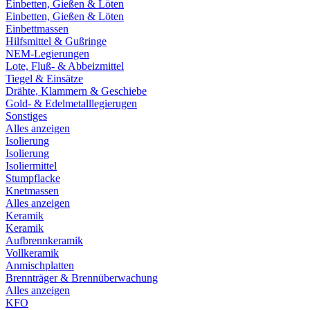
Einbetten, Gießen & Löten
Einbetten, Gießen & Löten
Einbettmassen
Hilfsmittel & Gußringe
NEM-Legierungen
Lote, Fluß- & Abbeizmittel
Tiegel & Einsätze
Drähte, Klammern & Geschiebe
Gold- & Edelmetalllegierugen
Sonstiges
Alles anzeigen
Isolierung
Isolierung
Isoliermittel
Stumpflacke
Knetmassen
Alles anzeigen
Keramik
Keramik
Aufbrennkeramik
Vollkeramik
Anmischplatten
Brennträger & Brennüberwachung
Alles anzeigen
KFO