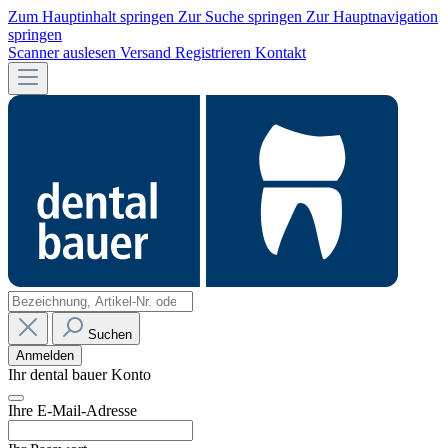
Zum Hauptinhalt springen
Zur Suche springen
Zur Hauptnavigation
springen
Scanner auslesen
Versand
Registrieren
Kontakt
Suchen
Anmelden
Ihr dental bauer Konto
Ihre E-Mail-Adresse