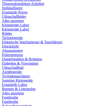
Thermodesinfektor-Zubehör
Stuhlauflagen
Ersatzteile Praxis
Ultraschallbäder
Alles anzeigen
Kleingeräte Labor
Kleingeräte Labor
Rüttler
Tiefziehgeräte
Elektrische Wachsmesser & Tauchdosen
Drucktöpfe
Absaugungen
Poliermotoren
Dampfstrahlen & Reinigen
Einbetten & Vorwärmen
Ultraschallbad
Anrührgeräte
Technikmaschinen
Sonstige Kleingeräte
Ersatzteile Labor
Brenner & Lötpistolen
Alles anzeigen
Fundgrube
Fundgrube
Behandlungseinheit