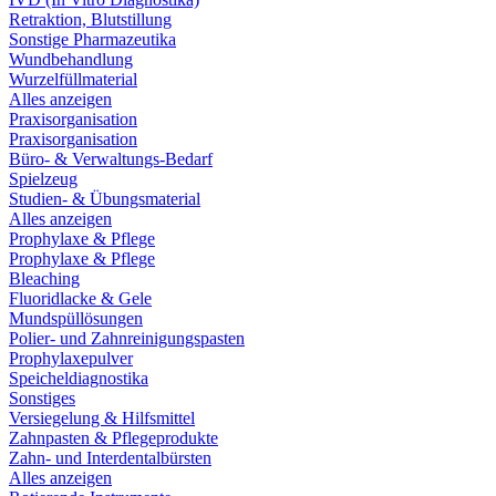
Retraktion, Blutstillung
Sonstige Pharmazeutika
Wundbehandlung
Wurzelfüllmaterial
Alles anzeigen
Praxisorganisation
Praxisorganisation
Büro- & Verwaltungs-Bedarf
Spielzeug
Studien- & Übungsmaterial
Alles anzeigen
Prophylaxe & Pflege
Prophylaxe & Pflege
Bleaching
Fluoridlacke & Gele
Mundspüllösungen
Polier- und Zahnreinigungspasten
Prophylaxepulver
Speicheldiagnostika
Sonstiges
Versiegelung & Hilfsmittel
Zahnpasten & Pflegeprodukte
Zahn- und Interdentalbürsten
Alles anzeigen