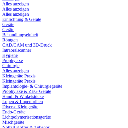
Alles anzeigen
Alles anzeigen
Alles anzeigen
Einrichtung & Geräte
Geräte
Geräte
Behandlungseinheit
Röntgen
CAD/CAM und 3D-Druck
Intraoralscanner
Hygiene
Prophylaxe
Chirurgie
Alles anzeigen
Kleingeräte Praxis
Kleingeräte Praxis
Implantologie- & Chirurgiegeräte
Prophylaxe & ZEG-Geräte
Hand- & Winkelstücke
Lupen & Lupenbrillen
Diverse Kleingeräte
Endo-Geräte
Lichtpolymerisationsgeräte
Mischgeräte
Notfall-Koffer & Zubehör