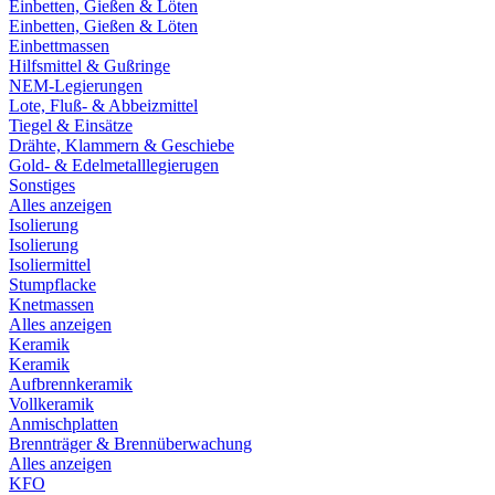
Einbetten, Gießen & Löten
Einbetten, Gießen & Löten
Einbettmassen
Hilfsmittel & Gußringe
NEM-Legierungen
Lote, Fluß- & Abbeizmittel
Tiegel & Einsätze
Drähte, Klammern & Geschiebe
Gold- & Edelmetalllegierugen
Sonstiges
Alles anzeigen
Isolierung
Isolierung
Isoliermittel
Stumpflacke
Knetmassen
Alles anzeigen
Keramik
Keramik
Aufbrennkeramik
Vollkeramik
Anmischplatten
Brennträger & Brennüberwachung
Alles anzeigen
KFO