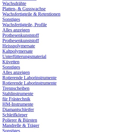
Wachsdrähte
Platten- & Gusswachse
Wachsfertigteile & Retentionen
Sonstiges
Wachsfertigteile, Profile
Alles anzeigen
Prothesenkunststoff
Prothesenkunststoff
Heisspolymersate
Kaltpolymersate
Unterfütterungsmaterial
Küvetten
Sonstiges
Alles anzeigen
Rotierende Laborinstrumente
Rotierende Laborinstrumente
Trennscheiben
Stahlinstrumente
für Frästechnik
HM-Instrumente
Diamantschleifer
Schleifkörper
Polierer & Bürsten
Mandrelle & Träger
Sonstiges