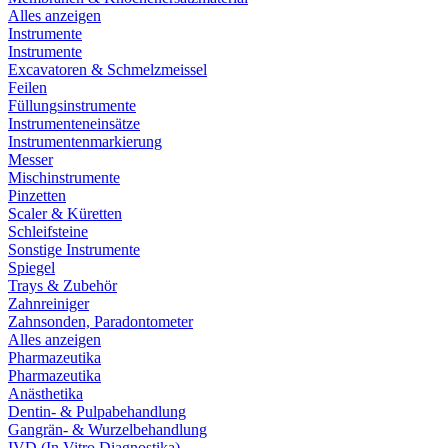
Alles anzeigen
Instrumente
Instrumente
Excavatoren & Schmelzmeissel
Feilen
Füllungsinstrumente
Instrumenteneinsätze
Instrumentenmarkierung
Messer
Mischinstrumente
Pinzetten
Scaler & Küretten
Schleifsteine
Sonstige Instrumente
Spiegel
Trays & Zubehör
Zahnreiniger
Zahnsonden, Paradontometer
Alles anzeigen
Pharmazeutika
Pharmazeutika
Anästhetika
Dentin- & Pulpabehandlung
Gangrän- & Wurzelbehandlung
IVD (In Vitro Diagnostika)