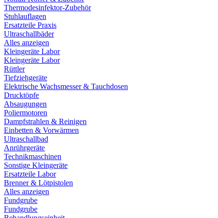
Thermodesinfektor-Zubehör
Stuhlauflagen
Ersatzteile Praxis
Ultraschallbäder
Alles anzeigen
Kleingeräte Labor
Kleingeräte Labor
Rüttler
Tiefziehgeräte
Elektrische Wachsmesser & Tauchdosen
Drucktöpfe
Absaugungen
Poliermotoren
Dampfstrahlen & Reinigen
Einbetten & Vorwärmen
Ultraschallbad
Anrührgeräte
Technikmaschinen
Sonstige Kleingeräte
Ersatzteile Labor
Brenner & Lötpistolen
Alles anzeigen
Fundgrube
Fundgrube
Behandlungseinheit