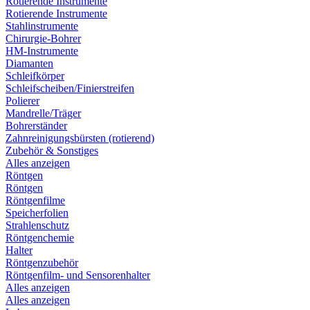
Rotierende Instrumente
Rotierende Instrumente
Stahlinstrumente
Chirurgie-Bohrer
HM-Instrumente
Diamanten
Schleifkörper
Schleifscheiben/Finierstreifen
Polierer
Mandrelle/Träger
Bohrerständer
Zahnreinigungsbürsten (rotierend)
Zubehör & Sonstiges
Alles anzeigen
Röntgen
Röntgen
Röntgenfilme
Speicherfolien
Strahlenschutz
Röntgenchemie
Halter
Röntgenzubehör
Röntgenfilm- und Sensorenhalter
Alles anzeigen
Alles anzeigen