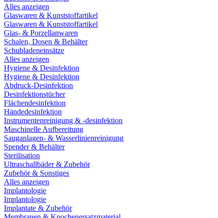
Alles anzeigen
Glaswaren & Kunststoffartikel
Glaswaren & Kunststoffartikel
Glas- & Porzellanwaren
Schalen, Dosen & Behälter
Schubladeneinsätze
Alles anzeigen
Hygiene & Desinfektion
Hygiene & Desinfektion
Abdruck-Desinfektion
Desinfektionstücher
Flächendesinfektion
Händedesinfektion
Instrumentenreinigung & -desinfektion
Maschinelle Aufbereitung
Sauganlagen- & Wasserlinienreinigung
Spender & Behälter
Sterilisation
Ultraschallbäder & Zubehör
Zubehör & Sonstiges
Alles anzeigen
Implantologie
Implantologie
Implantate & Zubehör
Membranen & Knochenersatzmaterial