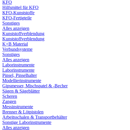
KFO
Hilfsmittel für KFO
KFO-Kunststoffe
KFO-Fertigteile
Sonstiges
Alles anzeigen
Kunststoffverblendung
Kunststoffverblendung
K+B Material
Verbundsysteme
Sonstiges
Alles anzeigen
Laborinstrumente
Laborinstrumente
Pinsel, Pinselhalter
Modellierinstrumente
Gipsmesser, Mischspatel & -Becher
Sägen & Sägeblätter
Scheren
Zangen
Messinstrumente
Brenner & Lötpistolen
Arbeitsschalen & Transportbehälter
Sonstige Laborinstrumente
Alles anzeigen