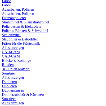
Labor
Labor
Ausarbeiten, Polieren
Ausarbeiten, Polieren
Diamantpolierer
Strahlmittel & Glanzstrahlmittel
Polierpasten & Elektrolyte
Polierer, Bürsten & Schwabbel
Schleifmittel
Staubfilter & Laborfilter
Fräser für die Frästechnik
Alles anzeigen
CAD/CAM
CAD/CAM
Blöcke & Rohlinge
Ronden
3D Druck Material
Sonstige
Alles anzeigen
Dublieren
Dublieren
Dubliermassen
Dublierzubehör & Küvetten
Sonstiges
Alles anzeigen