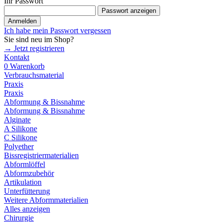
Ihr Passwort
Passwort anzeigen
Anmelden
Ich habe mein Passwort vergessen
Sie sind neu im Shop?
→ Jetzt registrieren
Kontakt
0
Warenkorb
Verbrauchsmaterial
Praxis
Praxis
Abformung & Bissnahme
Abformung & Bissnahme
Alginate
A Silikone
C Silikone
Polyether
Bissregistriermaterialien
Abformlöffel
Abformzubehör
Artikulation
Unterfütterung
Weitere Abformmaterialien
Alles anzeigen
Chirurgie