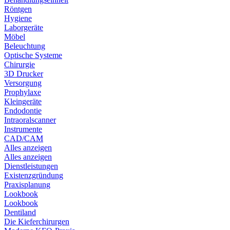
Röntgen
Hygiene
Laborgeräte
Möbel
Beleuchtung
Optische Systeme
Chirurgie
3D Drucker
Versorgung
Prophylaxe
Kleingeräte
Endodontie
Intraoralscanner
Instrumente
CAD/CAM
Alles anzeigen
Alles anzeigen
Dienstleistungen
Existenzgründung
Praxisplanung
Lookbook
Lookbook
Dentiland
Die Kieferchirurgen