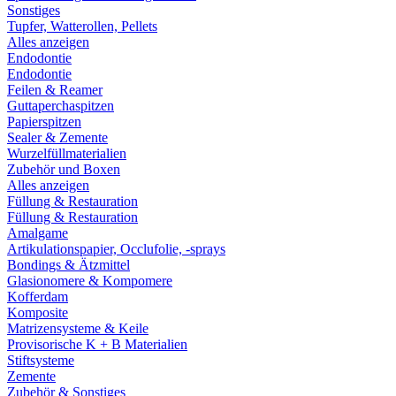
Sonstiges
Tupfer, Watterollen, Pellets
Alles anzeigen
Endodontie
Endodontie
Feilen & Reamer
Guttaperchaspitzen
Papierspitzen
Sealer & Zemente
Wurzelfüllmaterialien
Zubehör und Boxen
Alles anzeigen
Füllung & Restauration
Füllung & Restauration
Amalgame
Artikulationspapier, Occlufolie, -sprays
Bondings & Ätzmittel
Glasionomere & Kompomere
Kofferdam
Komposite
Matrizensysteme & Keile
Provisorische K + B Materialien
Stiftsysteme
Zemente
Zubehör & Sonstiges