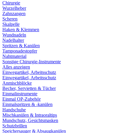
Chirurgie
Wurzelheber
Zahnzangen
Scheren
Skalpelle
Haken & Klemmen
Wundnadeln
Nadelhalter
Spritzen & Kanülen
Tamponadestopfer
Nahtmaterial
Sonstige Chirurgie-Instrumente
Alles anzeigen
Einwegartikel, Arbeitsschutz
Einwegartikel, Arbeitsschutz
Anmischblöcke
Becher, Servietten & Tücher
Einmalinstrumente
Einmal OP-Zubehör
Einmalspritzen & -kanülen
Handschuhe
Mischkanülen & Intraoraltips
Mundschutz, Gesichtsmasken
Schutzbrillen
Speichersauger & Absaugkanülen