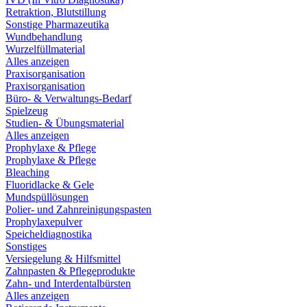
Retraktion, Blutstillung
Sonstige Pharmazeutika
Wundbehandlung
Wurzelfüllmaterial
Alles anzeigen
Praxisorganisation
Praxisorganisation
Büro- & Verwaltungs-Bedarf
Spielzeug
Studien- & Übungsmaterial
Alles anzeigen
Prophylaxe & Pflege
Prophylaxe & Pflege
Bleaching
Fluoridlacke & Gele
Mundspüllösungen
Polier- und Zahnreinigungspasten
Prophylaxepulver
Speicheldiagnostika
Sonstiges
Versiegelung & Hilfsmittel
Zahnpasten & Pflegeprodukte
Zahn- und Interdentalbürsten
Alles anzeigen