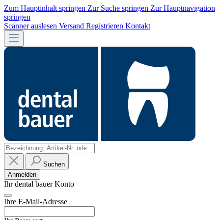
Zum Hauptinhalt springen
Zur Suche springen
Zur Hauptnavigation
springen
Scanner auslesen
Versand
Registrieren
Kontakt
Suchen
Anmelden
Ihr dental bauer Konto
Ihre E-Mail-Adresse