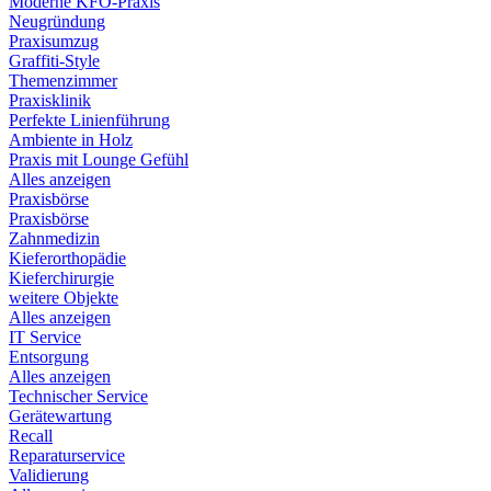
Moderne KFO-Praxis
Neugründung
Praxisumzug
Graffiti-Style
Themenzimmer
Praxisklinik
Perfekte Linienführung
Ambiente in Holz
Praxis mit Lounge Gefühl
Alles anzeigen
Praxisbörse
Praxisbörse
Zahnmedizin
Kieferorthopädie
Kieferchirurgie
weitere Objekte
Alles anzeigen
IT Service
Entsorgung
Alles anzeigen
Technischer Service
Gerätewartung
Recall
Reparaturservice
Validierung