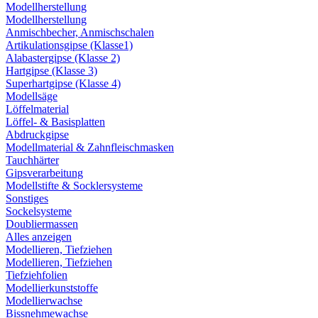
Modellherstellung
Modellherstellung
Anmischbecher, Anmischschalen
Artikulationsgipse (Klasse1)
Alabastergipse (Klasse 2)
Hartgipse (Klasse 3)
Superhartgipse (Klasse 4)
Modellsäge
Löffelmaterial
Löffel- & Basisplatten
Abdruckgipse
Modellmaterial & Zahnfleischmasken
Tauchhärter
Gipsverarbeitung
Modellstifte & Socklersysteme
Sonstiges
Sockelsysteme
Doubliermassen
Alles anzeigen
Modellieren, Tiefziehen
Modellieren, Tiefziehen
Tiefziehfolien
Modellierkunststoffe
Modellierwachse
Bissnehmewachse