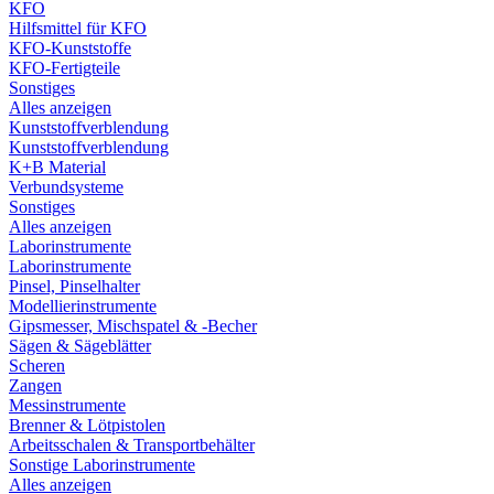
KFO
Hilfsmittel für KFO
KFO-Kunststoffe
KFO-Fertigteile
Sonstiges
Alles anzeigen
Kunststoffverblendung
Kunststoffverblendung
K+B Material
Verbundsysteme
Sonstiges
Alles anzeigen
Laborinstrumente
Laborinstrumente
Pinsel, Pinselhalter
Modellierinstrumente
Gipsmesser, Mischspatel & -Becher
Sägen & Sägeblätter
Scheren
Zangen
Messinstrumente
Brenner & Lötpistolen
Arbeitsschalen & Transportbehälter
Sonstige Laborinstrumente
Alles anzeigen