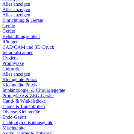
Alles anzeigen
Alles anzeigen
Alles anzeigen
Einrichtung & Geräte
Geräte
Geräte
Behandlungseinheit
Röntgen
CAD/CAM und 3D-Druck
Intraoralscanner
Hygiene
Prophylaxe
Chirurgie
Alles anzeigen
Kleingeräte Praxis
Kleingeräte Praxis
Implantologie- & Chirurgiegeräte
Prophylaxe & ZEG-Geräte
Hand- & Winkelstücke
Lupen & Lupenbrillen
Diverse Kleingeräte
Endo-Geräte
Lichtpolymerisationsgeräte
Mischgeräte
Notfall-Koffer & Zubehör