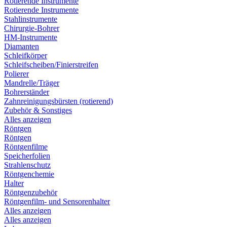
Rotierende Instrumente
Rotierende Instrumente
Stahlinstrumente
Chirurgie-Bohrer
HM-Instrumente
Diamanten
Schleifkörper
Schleifscheiben/Finierstreifen
Polierer
Mandrelle/Träger
Bohrerständer
Zahnreinigungsbürsten (rotierend)
Zubehör & Sonstiges
Alles anzeigen
Röntgen
Röntgen
Röntgenfilme
Speicherfolien
Strahlenschutz
Röntgenchemie
Halter
Röntgenzubehör
Röntgenfilm- und Sensorenhalter
Alles anzeigen
Alles anzeigen