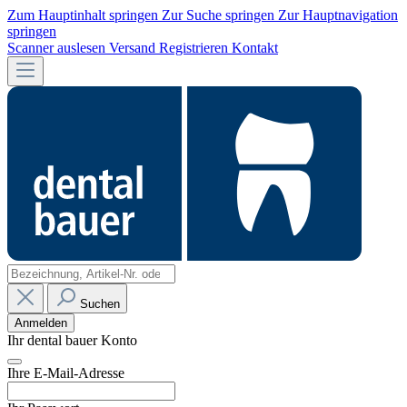
Zum Hauptinhalt springen
Zur Suche springen
Zur Hauptnavigation
springen
Scanner auslesen
Versand
Registrieren
Kontakt
Suchen
Anmelden
Ihr dental bauer Konto
Ihre E-Mail-Adresse