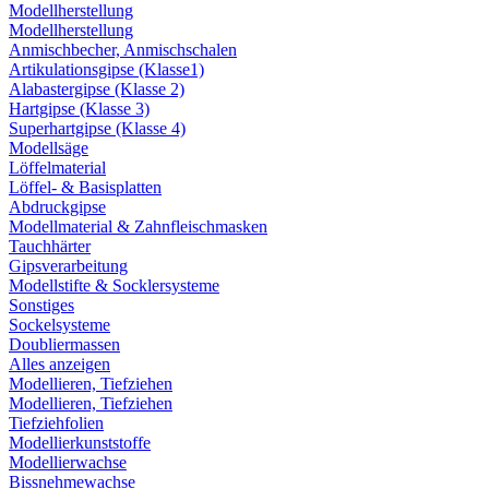
Modellherstellung
Modellherstellung
Anmischbecher, Anmischschalen
Artikulationsgipse (Klasse1)
Alabastergipse (Klasse 2)
Hartgipse (Klasse 3)
Superhartgipse (Klasse 4)
Modellsäge
Löffelmaterial
Löffel- & Basisplatten
Abdruckgipse
Modellmaterial & Zahnfleischmasken
Tauchhärter
Gipsverarbeitung
Modellstifte & Socklersysteme
Sonstiges
Sockelsysteme
Doubliermassen
Alles anzeigen
Modellieren, Tiefziehen
Modellieren, Tiefziehen
Tiefziehfolien
Modellierkunststoffe
Modellierwachse
Bissnehmewachse