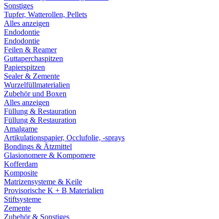
Sonstiges
Tupfer, Watterollen, Pellets
Alles anzeigen
Endodontie
Endodontie
Feilen & Reamer
Guttaperchaspitzen
Papierspitzen
Sealer & Zemente
Wurzelfüllmaterialien
Zubehör und Boxen
Alles anzeigen
Füllung & Restauration
Füllung & Restauration
Amalgame
Artikulationspapier, Occlufolie, -sprays
Bondings & Ätzmittel
Glasionomere & Kompomere
Kofferdam
Komposite
Matrizensysteme & Keile
Provisorische K + B Materialien
Stiftsysteme
Zemente
Zubehör & Sonstiges