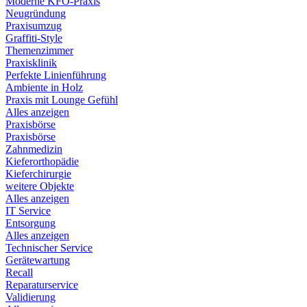
Moderne KFO-Praxis
Neugründung
Praxisumzug
Graffiti-Style
Themenzimmer
Praxisklinik
Perfekte Linienführung
Ambiente in Holz
Praxis mit Lounge Gefühl
Alles anzeigen
Praxisbörse
Praxisbörse
Zahnmedizin
Kieferorthopädie
Kieferchirurgie
weitere Objekte
Alles anzeigen
IT Service
Entsorgung
Alles anzeigen
Technischer Service
Gerätewartung
Recall
Reparaturservice
Validierung