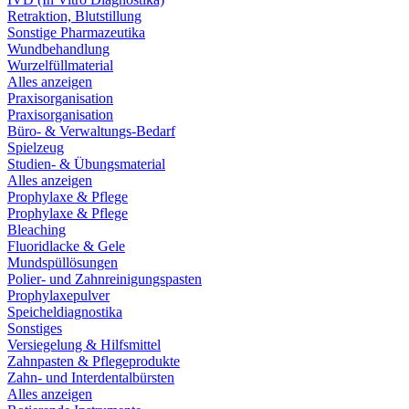
Retraktion, Blutstillung
Sonstige Pharmazeutika
Wundbehandlung
Wurzelfüllmaterial
Alles anzeigen
Praxisorganisation
Praxisorganisation
Büro- & Verwaltungs-Bedarf
Spielzeug
Studien- & Übungsmaterial
Alles anzeigen
Prophylaxe & Pflege
Prophylaxe & Pflege
Bleaching
Fluoridlacke & Gele
Mundspüllösungen
Polier- und Zahnreinigungspasten
Prophylaxepulver
Speicheldiagnostika
Sonstiges
Versiegelung & Hilfsmittel
Zahnpasten & Pflegeprodukte
Zahn- und Interdentalbürsten
Alles anzeigen