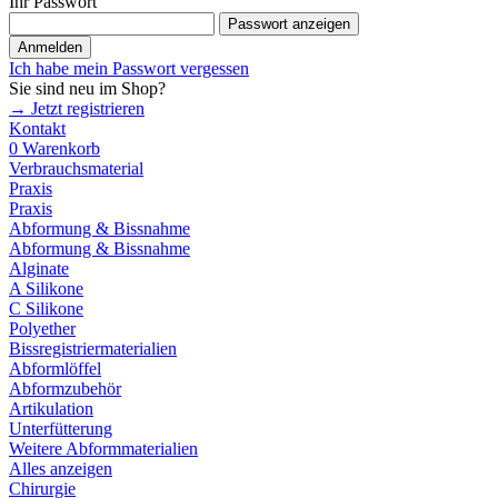
Ihr Passwort
Passwort anzeigen
Anmelden
Ich habe mein Passwort vergessen
Sie sind neu im Shop?
→ Jetzt registrieren
Kontakt
0
Warenkorb
Verbrauchsmaterial
Praxis
Praxis
Abformung & Bissnahme
Abformung & Bissnahme
Alginate
A Silikone
C Silikone
Polyether
Bissregistriermaterialien
Abformlöffel
Abformzubehör
Artikulation
Unterfütterung
Weitere Abformmaterialien
Alles anzeigen
Chirurgie