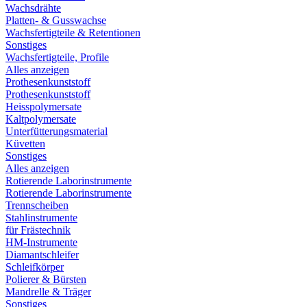
Wachsdrähte
Platten- & Gusswachse
Wachsfertigteile & Retentionen
Sonstiges
Wachsfertigteile, Profile
Alles anzeigen
Prothesenkunststoff
Prothesenkunststoff
Heisspolymersate
Kaltpolymersate
Unterfütterungsmaterial
Küvetten
Sonstiges
Alles anzeigen
Rotierende Laborinstrumente
Rotierende Laborinstrumente
Trennscheiben
Stahlinstrumente
für Frästechnik
HM-Instrumente
Diamantschleifer
Schleifkörper
Polierer & Bürsten
Mandrelle & Träger
Sonstiges