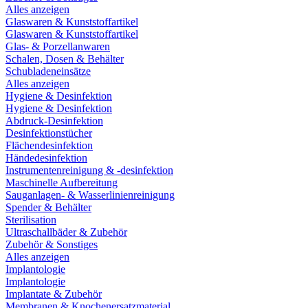
Alles anzeigen
Glaswaren & Kunststoffartikel
Glaswaren & Kunststoffartikel
Glas- & Porzellanwaren
Schalen, Dosen & Behälter
Schubladeneinsätze
Alles anzeigen
Hygiene & Desinfektion
Hygiene & Desinfektion
Abdruck-Desinfektion
Desinfektionstücher
Flächendesinfektion
Händedesinfektion
Instrumentenreinigung & -desinfektion
Maschinelle Aufbereitung
Sauganlagen- & Wasserlinienreinigung
Spender & Behälter
Sterilisation
Ultraschallbäder & Zubehör
Zubehör & Sonstiges
Alles anzeigen
Implantologie
Implantologie
Implantate & Zubehör
Membranen & Knochenersatzmaterial