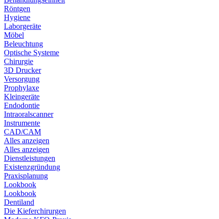
Röntgen
Hygiene
Laborgeräte
Möbel
Beleuchtung
Optische Systeme
Chirurgie
3D Drucker
Versorgung
Prophylaxe
Kleingeräte
Endodontie
Intraoralscanner
Instrumente
CAD/CAM
Alles anzeigen
Alles anzeigen
Dienstleistungen
Existenzgründung
Praxisplanung
Lookbook
Lookbook
Dentiland
Die Kieferchirurgen