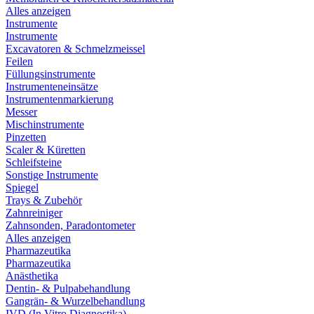
Alles anzeigen
Instrumente
Instrumente
Excavatoren & Schmelzmeissel
Feilen
Füllungsinstrumente
Instrumenteneinsätze
Instrumentenmarkierung
Messer
Mischinstrumente
Pinzetten
Scaler & Küretten
Schleifsteine
Sonstige Instrumente
Spiegel
Trays & Zubehör
Zahnreiniger
Zahnsonden, Paradontometer
Alles anzeigen
Pharmazeutika
Pharmazeutika
Anästhetika
Dentin- & Pulpabehandlung
Gangrän- & Wurzelbehandlung
IVD (In Vitro Diagnostika)