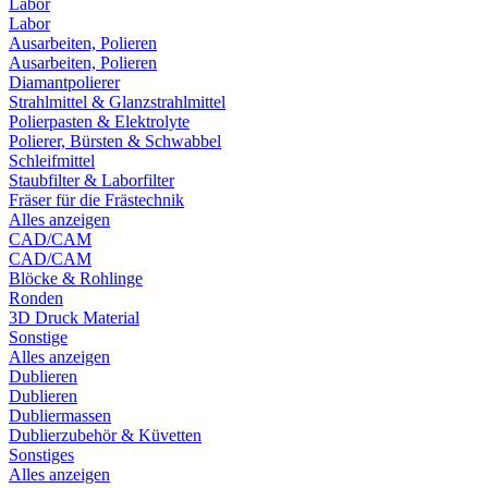
Labor
Labor
Ausarbeiten, Polieren
Ausarbeiten, Polieren
Diamantpolierer
Strahlmittel & Glanzstrahlmittel
Polierpasten & Elektrolyte
Polierer, Bürsten & Schwabbel
Schleifmittel
Staubfilter & Laborfilter
Fräser für die Frästechnik
Alles anzeigen
CAD/CAM
CAD/CAM
Blöcke & Rohlinge
Ronden
3D Druck Material
Sonstige
Alles anzeigen
Dublieren
Dublieren
Dubliermassen
Dublierzubehör & Küvetten
Sonstiges
Alles anzeigen