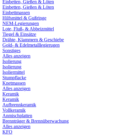
Einbetten, Gießen & Löten
Einbetten, Gießen & Löten
Einbettmassen
Hilfsmittel & Gußringe
NEM-Legierungen
Lote, Fluß- & Abbeizmittel
Tiegel & Einsätze
Drähte, Klammern & Geschiebe
Gold- & Edelmetalllegierugen
Sonstiges
Alles anzeigen
Isolierung
Isolierung
Isoliermittel
Stumpflacke
Knetmassen
Alles anzeigen
Keramik
Keramik
Aufbrennkeramik
Vollkeramik
Anmischplatten
Brennträger & Brennüberwachung
Alles anzeigen
KFO