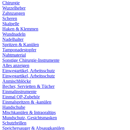
Chirurgie
Wurzelheber
Zahnzangen
Scheren
Skalpelle
Haken & Klemmen
Wundnadeln
Nadelhalter
Spritzen & Kanülen
Tamponadestopfer
Nahtmaterial
Sonstige Chirurgie-Instrumente
Alles anzeigen
Einwegartikel, Arbeitsschutz
Einwegartikel, Arbeitsschutz
Anmischblöcke
Becher, Servietten & Tücher
Einmalinstrumente
Einmal OP-Zubehör
Einmalspritzen & -kanülen
Handschuhe
Mischkanülen & Intraoraltips
Mundschutz, Gesichtsmasken
Schutzbrillen
Speichersauger & Absaugkanülen