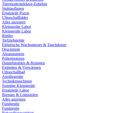
Thermodesinfektor-Zubehör
Stuhlauflagen
Ersatzteile Praxis
Ultraschallbäder
Alles anzeigen
Kleingeräte Labor
Kleingeräte Labor
Rüttler
Tiefziehgeräte
Elektrische Wachsmesser & Tauchdosen
Drucktöpfe
Absaugungen
Poliermotoren
Dampfstrahlen & Reinigen
Einbetten & Vorwärmen
Ultraschallbad
Anrührgeräte
Technikmaschinen
Sonstige Kleingeräte
Ersatzteile Labor
Brenner & Lötpistolen
Alles anzeigen
Fundgrube
Fundgrube
Behandlungseinheit