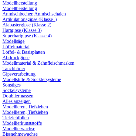
Modellherstellung
Modellherstellung
Anmischbecher, Anmischschalen
Artikulationsgipse (Klasse1)
Alabastergipse (Klasse 2)
Hartgipse (Klasse 3)
Superhartgipse (Klasse 4)
Modellsäge
Löffelmaterial
Löffel- & Basisplatten
Abdruckgipse
Modellmaterial & Zahnfleischmasken
Tauchhärter
Gipsverarbeitung
Modellstifte & Socklersysteme
Sonstiges
Sockelsysteme
Doubliermassen
Alles anzeigen
Modellieren, Tiefziehen
Modellieren, Tiefziehen
Tiefziehfolien
Modellierkunststoffe
Modellierwachse
Bissnehmewachse