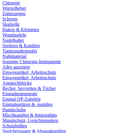
Chirurgie
Wurzelheber
Zahnzangen
Scheren
Skalpelle
Haken & Klemmen
Wundnadeln
Nadelhalter
Spritzen & Kanülen
Tamponadestopfer
Nahtmaterial
Sonstige Chirurgie-Instrumente
Alles anzeigen
Einwegartikel, Arbeitsschutz
Einwegartikel, Arbeitsschutz
Anmischblöcke
Becher, Servietten & Tücher
Einmalinstrumente
Einmal OP-Zubehör
Einmalspritzen & -kanülen
Handschuhe
Mischkanülen & Intraoraltips
Mundschutz, Gesichtsmasken
Schutzbrillen
Speichersauger & Absaugkanülen