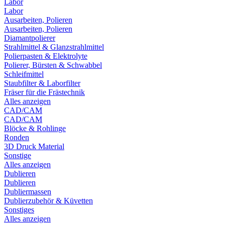
Labor
Labor
Ausarbeiten, Polieren
Ausarbeiten, Polieren
Diamantpolierer
Strahlmittel & Glanzstrahlmittel
Polierpasten & Elektrolyte
Polierer, Bürsten & Schwabbel
Schleifmittel
Staubfilter & Laborfilter
Fräser für die Frästechnik
Alles anzeigen
CAD/CAM
CAD/CAM
Blöcke & Rohlinge
Ronden
3D Druck Material
Sonstige
Alles anzeigen
Dublieren
Dublieren
Dubliermassen
Dublierzubehör & Küvetten
Sonstiges
Alles anzeigen