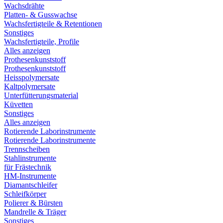
Wachsdrähte
Platten- & Gusswachse
Wachsfertigteile & Retentionen
Sonstiges
Wachsfertigteile, Profile
Alles anzeigen
Prothesenkunststoff
Prothesenkunststoff
Heisspolymersate
Kaltpolymersate
Unterfütterungsmaterial
Küvetten
Sonstiges
Alles anzeigen
Rotierende Laborinstrumente
Rotierende Laborinstrumente
Trennscheiben
Stahlinstrumente
für Frästechnik
HM-Instrumente
Diamantschleifer
Schleifkörper
Polierer & Bürsten
Mandrelle & Träger
Sonstiges