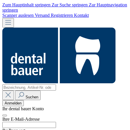
Zum Hauptinhalt springen
Zur Suche springen
Zur Hauptnavigation
springen
Scanner auslesen
Versand
Registrieren
Kontakt
Suchen
Anmelden
Ihr dental bauer Konto
Ihre E-Mail-Adresse