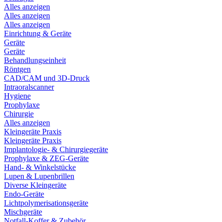
Alles anzeigen
Alles anzeigen
Alles anzeigen
Einrichtung & Geräte
Geräte
Geräte
Behandlungseinheit
Röntgen
CAD/CAM und 3D-Druck
Intraoralscanner
Hygiene
Prophylaxe
Chirurgie
Alles anzeigen
Kleingeräte Praxis
Kleingeräte Praxis
Implantologie- & Chirurgiegeräte
Prophylaxe & ZEG-Geräte
Hand- & Winkelstücke
Lupen & Lupenbrillen
Diverse Kleingeräte
Endo-Geräte
Lichtpolymerisationsgeräte
Mischgeräte
Notfall-Koffer & Zubehör