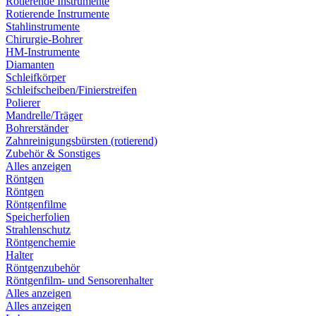
Rotierende Instrumente
Rotierende Instrumente
Stahlinstrumente
Chirurgie-Bohrer
HM-Instrumente
Diamanten
Schleifkörper
Schleifscheiben/Finierstreifen
Polierer
Mandrelle/Träger
Bohrerständer
Zahnreinigungsbürsten (rotierend)
Zubehör & Sonstiges
Alles anzeigen
Röntgen
Röntgen
Röntgenfilme
Speicherfolien
Strahlenschutz
Röntgenchemie
Halter
Röntgenzubehör
Röntgenfilm- und Sensorenhalter
Alles anzeigen
Alles anzeigen