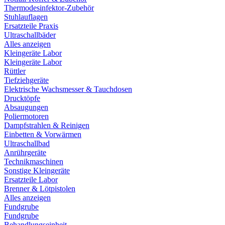
Thermodesinfektor-Zubehör
Stuhlauflagen
Ersatzteile Praxis
Ultraschallbäder
Alles anzeigen
Kleingeräte Labor
Kleingeräte Labor
Rüttler
Tiefziehgeräte
Elektrische Wachsmesser & Tauchdosen
Drucktöpfe
Absaugungen
Poliermotoren
Dampfstrahlen & Reinigen
Einbetten & Vorwärmen
Ultraschallbad
Anrührgeräte
Technikmaschinen
Sonstige Kleingeräte
Ersatzteile Labor
Brenner & Lötpistolen
Alles anzeigen
Fundgrube
Fundgrube
Behandlungseinheit