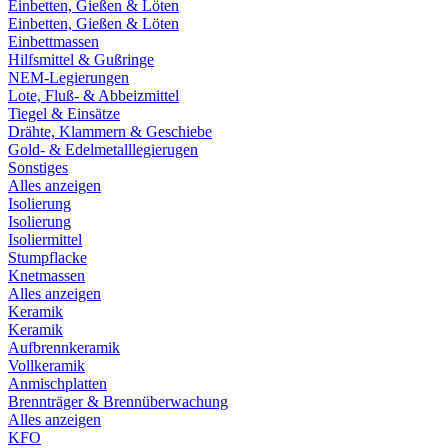
Einbetten, Gießen & Löten
Einbetten, Gießen & Löten
Einbettmassen
Hilfsmittel & Gußringe
NEM-Legierungen
Lote, Fluß- & Abbeizmittel
Tiegel & Einsätze
Drähte, Klammern & Geschiebe
Gold- & Edelmetalllegierugen
Sonstiges
Alles anzeigen
Isolierung
Isolierung
Isoliermittel
Stumpflacke
Knetmassen
Alles anzeigen
Keramik
Keramik
Aufbrennkeramik
Vollkeramik
Anmischplatten
Brennträger & Brennüberwachung
Alles anzeigen
KFO