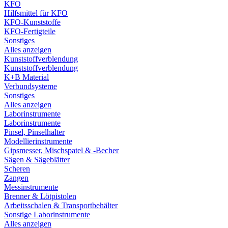
KFO
Hilfsmittel für KFO
KFO-Kunststoffe
KFO-Fertigteile
Sonstiges
Alles anzeigen
Kunststoffverblendung
Kunststoffverblendung
K+B Material
Verbundsysteme
Sonstiges
Alles anzeigen
Laborinstrumente
Laborinstrumente
Pinsel, Pinselhalter
Modellierinstrumente
Gipsmesser, Mischspatel & -Becher
Sägen & Sägeblätter
Scheren
Zangen
Messinstrumente
Brenner & Lötpistolen
Arbeitsschalen & Transportbehälter
Sonstige Laborinstrumente
Alles anzeigen