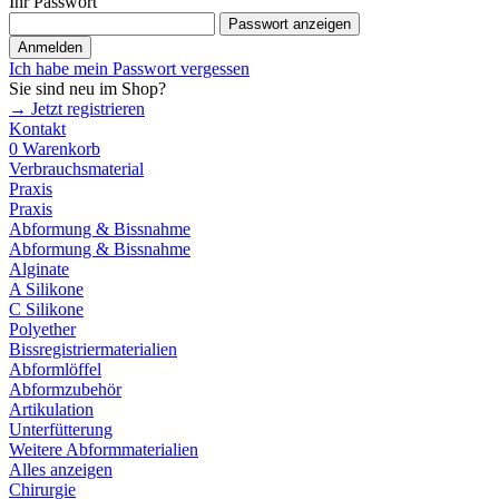
Ihr Passwort
Passwort anzeigen
Anmelden
Ich habe mein Passwort vergessen
Sie sind neu im Shop?
→ Jetzt registrieren
Kontakt
0
Warenkorb
Verbrauchsmaterial
Praxis
Praxis
Abformung & Bissnahme
Abformung & Bissnahme
Alginate
A Silikone
C Silikone
Polyether
Bissregistriermaterialien
Abformlöffel
Abformzubehör
Artikulation
Unterfütterung
Weitere Abformmaterialien
Alles anzeigen
Chirurgie