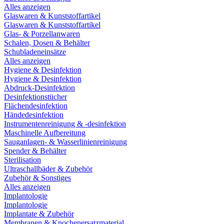
Alles anzeigen
Glaswaren & Kunststoffartikel
Glaswaren & Kunststoffartikel
Glas- & Porzellanwaren
Schalen, Dosen & Behälter
Schubladeneinsätze
Alles anzeigen
Hygiene & Desinfektion
Hygiene & Desinfektion
Abdruck-Desinfektion
Desinfektionstücher
Flächendesinfektion
Händedesinfektion
Instrumentenreinigung & -desinfektion
Maschinelle Aufbereitung
Sauganlagen- & Wasserlinienreinigung
Spender & Behälter
Sterilisation
Ultraschallbäder & Zubehör
Zubehör & Sonstiges
Alles anzeigen
Implantologie
Implantologie
Implantate & Zubehör
Membranen & Knochenersatzmaterial