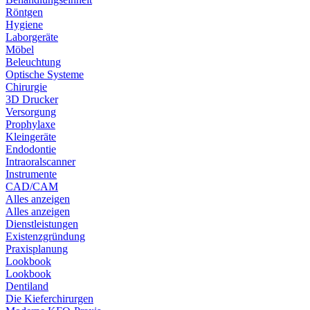
Röntgen
Hygiene
Laborgeräte
Möbel
Beleuchtung
Optische Systeme
Chirurgie
3D Drucker
Versorgung
Prophylaxe
Kleingeräte
Endodontie
Intraoralscanner
Instrumente
CAD/CAM
Alles anzeigen
Alles anzeigen
Dienstleistungen
Existenzgründung
Praxisplanung
Lookbook
Lookbook
Dentiland
Die Kieferchirurgen