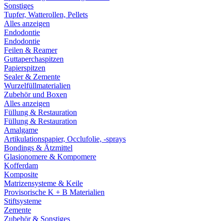
Sonstiges
Tupfer, Watterollen, Pellets
Alles anzeigen
Endodontie
Endodontie
Feilen & Reamer
Guttaperchaspitzen
Papierspitzen
Sealer & Zemente
Wurzelfüllmaterialien
Zubehör und Boxen
Alles anzeigen
Füllung & Restauration
Füllung & Restauration
Amalgame
Artikulationspapier, Occlufolie, -sprays
Bondings & Ätzmittel
Glasionomere & Kompomere
Kofferdam
Komposite
Matrizensysteme & Keile
Provisorische K + B Materialien
Stiftsysteme
Zemente
Zubehör & Sonstiges