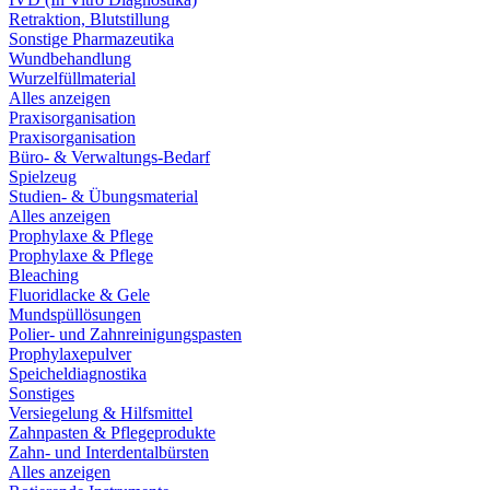
Retraktion, Blutstillung
Sonstige Pharmazeutika
Wundbehandlung
Wurzelfüllmaterial
Alles anzeigen
Praxisorganisation
Praxisorganisation
Büro- & Verwaltungs-Bedarf
Spielzeug
Studien- & Übungsmaterial
Alles anzeigen
Prophylaxe & Pflege
Prophylaxe & Pflege
Bleaching
Fluoridlacke & Gele
Mundspüllösungen
Polier- und Zahnreinigungspasten
Prophylaxepulver
Speicheldiagnostika
Sonstiges
Versiegelung & Hilfsmittel
Zahnpasten & Pflegeprodukte
Zahn- und Interdentalbürsten
Alles anzeigen