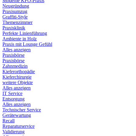
Moderne KFO-Praxis
Neugründung
Praxisumzug
Graffiti-Style
Themenzimmer
Praxisklinik
Perfekte Linienführung
Ambiente in Holz
Praxis mit Lounge Gefühl
Alles anzeigen
Praxisbörse
Praxisbörse
Zahnmedizin
Kieferorthopädie
Kieferchirurgie
weitere Objekte
Alles anzeigen
IT Service
Entsorgung
Alles anzeigen
Technischer Service
Gerätewartung
Recall
Reparaturservice
Validierung