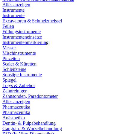
Alles anzeigen
Instrumente
Instrumente
Excavatoren & Schmelzmeissel
Feilen
Füllungsinstrumente
Instrumenteneinsätze
Instrumentenmarkierung
Messer
Mischinstrumente
Pinzetten
Scaler & Küretten
Schleifsteine
Sonstige Instrumente
Spiegel
Trays & Zubehör
Zahnreiniger
Zahnsonden, Paradontometer
Alles anzeigen
Pharmazeutika
Pharmazeutika
Anästhetika
Dentin- & Pulpabehandlung
Gangrän- & Wurzelbehandlung
IVD (In Vitro Diagnostika)