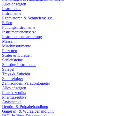
Alles anzeigen
Instrumente
Instrumente
Excavatoren & Schmelzmeissel
Feilen
Füllungsinstrumente
Instrumenteneinsätze
Instrumentenmarkierung
Messer
Mischinstrumente
Pinzetten
Scaler & Küretten
Schleifsteine
Sonstige Instrumente
Spiegel
Trays & Zubehör
Zahnreiniger
Zahnsonden, Paradontometer
Alles anzeigen
Pharmazeutika
Pharmazeutika
Anästhetika
Dentin- & Pulpabehandlung
Gangrän- & Wurzelbehandlung
IVD (In Vitro Diagnostika)