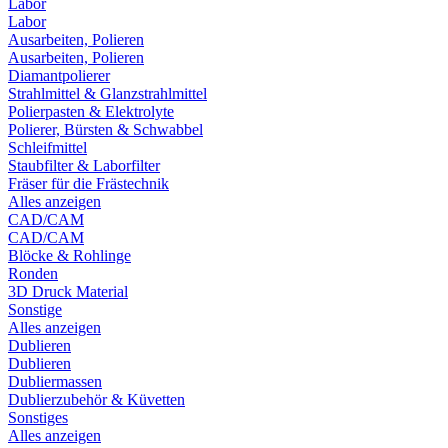
Labor
Labor
Ausarbeiten, Polieren
Ausarbeiten, Polieren
Diamantpolierer
Strahlmittel & Glanzstrahlmittel
Polierpasten & Elektrolyte
Polierer, Bürsten & Schwabbel
Schleifmittel
Staubfilter & Laborfilter
Fräser für die Frästechnik
Alles anzeigen
CAD/CAM
CAD/CAM
Blöcke & Rohlinge
Ronden
3D Druck Material
Sonstige
Alles anzeigen
Dublieren
Dublieren
Dubliermassen
Dublierzubehör & Küvetten
Sonstiges
Alles anzeigen