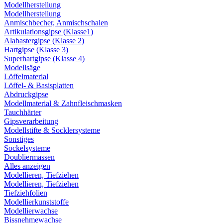
Modellherstellung
Modellherstellung
Anmischbecher, Anmischschalen
Artikulationsgipse (Klasse1)
Alabastergipse (Klasse 2)
Hartgipse (Klasse 3)
Superhartgipse (Klasse 4)
Modellsäge
Löffelmaterial
Löffel- & Basisplatten
Abdruckgipse
Modellmaterial & Zahnfleischmasken
Tauchhärter
Gipsverarbeitung
Modellstifte & Socklersysteme
Sonstiges
Sockelsysteme
Doubliermassen
Alles anzeigen
Modellieren, Tiefziehen
Modellieren, Tiefziehen
Tiefziehfolien
Modellierkunststoffe
Modellierwachse
Bissnehmewachse