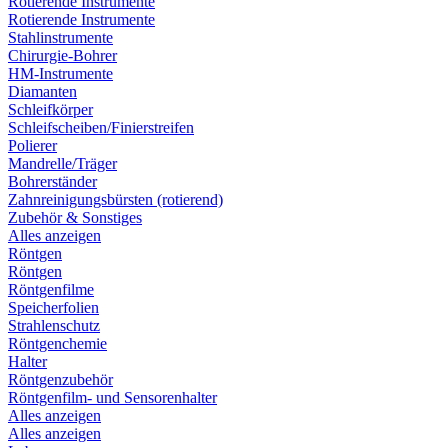
Rotierende Instrumente
Rotierende Instrumente
Stahlinstrumente
Chirurgie-Bohrer
HM-Instrumente
Diamanten
Schleifkörper
Schleifscheiben/Finierstreifen
Polierer
Mandrelle/Träger
Bohrerständer
Zahnreinigungsbürsten (rotierend)
Zubehör & Sonstiges
Alles anzeigen
Röntgen
Röntgen
Röntgenfilme
Speicherfolien
Strahlenschutz
Röntgenchemie
Halter
Röntgenzubehör
Röntgenfilm- und Sensorenhalter
Alles anzeigen
Alles anzeigen