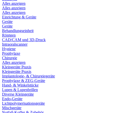
Alles anzeigen
Alles anzeigen
Alles anzeigen
Einrichtung & Geräte
Geräte
Geräte
Behandlungseinheit
Röntgen
CAD/CAM und 3D-Druck
Intraoralscanner
Hygiene
Prophylaxe
Chirurgie
Alles anzeigen
Kleingeräte Praxis
Kleingeräte Praxis
Implantologie- & Chirurgiegeräte
Prophylaxe & ZEG-Geräte
Hand- & Winkelstücke
Lupen & Lupenbrillen
Diverse Kleingeräte
Endo-Geräte
Lichtpolymerisationsgeräte
Mischgeräte
Notfall-Koffer & Zubehör