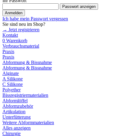
Ihr Passwort
Passwort anzeigen
Anmelden
Ich habe mein Passwort vergessen
Sie sind neu im Shop?
→ Jetzt registrieren
Kontakt
0
Warenkorb
Verbrauchsmaterial
Praxis
Praxis
Abformung & Bissnahme
Abformung & Bissnahme
Alginate
A Silikone
C Silikone
Polyether
Bissregistriermaterialien
Abformlöffel
Abformzubehör
Artikulation
Unterfütterung
Weitere Abformmaterialien
Alles anzeigen
Chirurgie