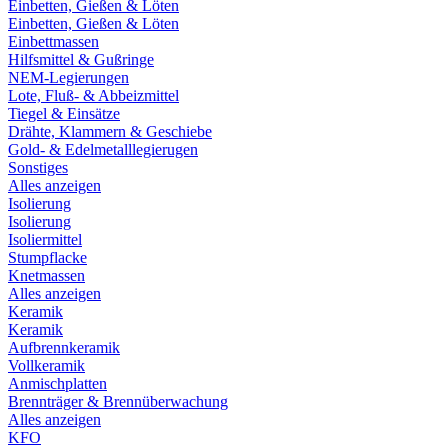
Einbetten, Gießen & Löten
Einbetten, Gießen & Löten
Einbettmassen
Hilfsmittel & Gußringe
NEM-Legierungen
Lote, Fluß- & Abbeizmittel
Tiegel & Einsätze
Drähte, Klammern & Geschiebe
Gold- & Edelmetalllegierugen
Sonstiges
Alles anzeigen
Isolierung
Isolierung
Isoliermittel
Stumpflacke
Knetmassen
Alles anzeigen
Keramik
Keramik
Aufbrennkeramik
Vollkeramik
Anmischplatten
Brennträger & Brennüberwachung
Alles anzeigen
KFO