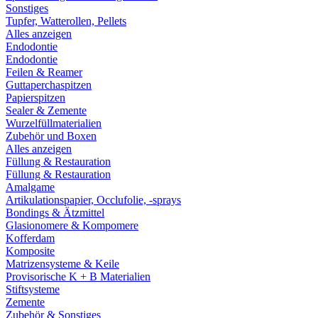
Sonstiges
Tupfer, Watterollen, Pellets
Alles anzeigen
Endodontie
Endodontie
Feilen & Reamer
Guttaperchaspitzen
Papierspitzen
Sealer & Zemente
Wurzelfüllmaterialien
Zubehör und Boxen
Alles anzeigen
Füllung & Restauration
Füllung & Restauration
Amalgame
Artikulationspapier, Occlufolie, -sprays
Bondings & Ätzmittel
Glasionomere & Kompomere
Kofferdam
Komposite
Matrizensysteme & Keile
Provisorische K + B Materialien
Stiftsysteme
Zemente
Zubehör & Sonstiges