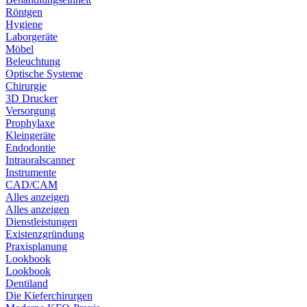
Röntgen
Hygiene
Laborgeräte
Möbel
Beleuchtung
Optische Systeme
Chirurgie
3D Drucker
Versorgung
Prophylaxe
Kleingeräte
Endodontie
Intraoralscanner
Instrumente
CAD/CAM
Alles anzeigen
Alles anzeigen
Dienstleistungen
Existenzgründung
Praxisplanung
Lookbook
Lookbook
Dentiland
Die Kieferchirurgen