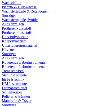
Wachsdrähte
Platten- & Gusswachse
Wachsfertigteile & Retentionen
Sonstiges
Wachsfertigteile, Profile
Alles anzeigen
Prothesenkunststoff
Prothesenkunststoff
Heisspolymersate
Kaltpolymersate
Unterfütterungsmaterial
Küvetten
Sonstiges
Alles anzeigen
Rotierende Laborinstrumente
Rotierende Laborinstrumente
Trennscheiben
Stahlinstrumente
für Frästechnik
HM-Instrumente
Diamantschleifer
Schleifkörper
Polierer & Bürsten
Mandrelle & Träger
Sonstiges