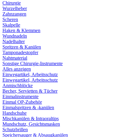
Chirurgie
Wurzelheber
Zahnzangen
Scheren
Skalpelle
Haken & Klemmen
Wundnadeln
Nadelhalter
Spritzen & Kanülen
Tamponadestopfer
Nahtmaterial
Sonstige Chirurgie-Instrumente
Alles anzeigen
Einwegartikel, Arbeitsschutz
Einwegartikel, Arbeitsschutz
Anmischblöcke
Becher, Servietten & Tücher
Einmalinstrumente
Einmal OP-Zubehör
Einmalspritzen & -kanülen
Handschuhe
Mischkanülen & Intraoraltips
Mundschutz, Gesichtsmasken
Schutzbrillen
Speichersauger & Absaugkanülen