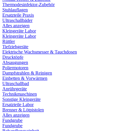
Thermodesinfektor-Zubehör
Stuhlauflagen
Ersatzteile Praxis
Ultraschallbäder
Alles anzeigen
Kleingeräte Labor
Kleingeräte Labor
Rüttler
Tiefziehgeräte
Elektrische Wachsmesser & Tauchdosen
Drucktöpfe
Absaugungen
Poliermotoren
Dampfstrahlen & Reinigen
Einbetten & Vorwärmen
Ultraschallbad
Anrührgeräte
Technikmaschinen
Sonstige Kleingeräte
Ersatzteile Labor
Brenner & Lötpistolen
Alles anzeigen
Fundgrube
Fundgrube
Behandlungseinheit