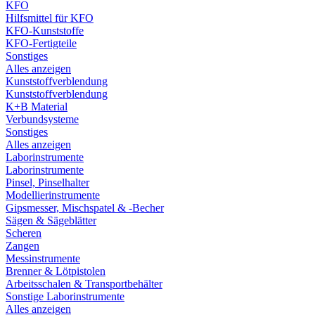
KFO
Hilfsmittel für KFO
KFO-Kunststoffe
KFO-Fertigteile
Sonstiges
Alles anzeigen
Kunststoffverblendung
Kunststoffverblendung
K+B Material
Verbundsysteme
Sonstiges
Alles anzeigen
Laborinstrumente
Laborinstrumente
Pinsel, Pinselhalter
Modellierinstrumente
Gipsmesser, Mischspatel & -Becher
Sägen & Sägeblätter
Scheren
Zangen
Messinstrumente
Brenner & Lötpistolen
Arbeitsschalen & Transportbehälter
Sonstige Laborinstrumente
Alles anzeigen