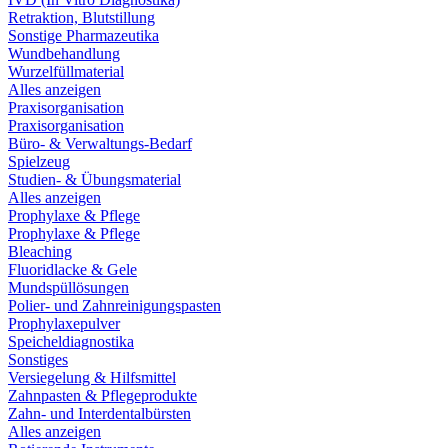
Retraktion, Blutstillung
Sonstige Pharmazeutika
Wundbehandlung
Wurzelfüllmaterial
Alles anzeigen
Praxisorganisation
Praxisorganisation
Büro- & Verwaltungs-Bedarf
Spielzeug
Studien- & Übungsmaterial
Alles anzeigen
Prophylaxe & Pflege
Prophylaxe & Pflege
Bleaching
Fluoridlacke & Gele
Mundspüllösungen
Polier- und Zahnreinigungspasten
Prophylaxepulver
Speicheldiagnostika
Sonstiges
Versiegelung & Hilfsmittel
Zahnpasten & Pflegeprodukte
Zahn- und Interdentalbürsten
Alles anzeigen