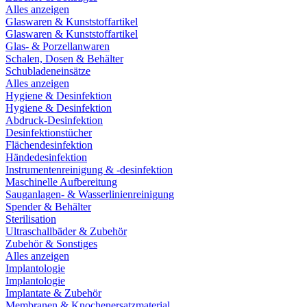
Alles anzeigen
Glaswaren & Kunststoffartikel
Glaswaren & Kunststoffartikel
Glas- & Porzellanwaren
Schalen, Dosen & Behälter
Schubladeneinsätze
Alles anzeigen
Hygiene & Desinfektion
Hygiene & Desinfektion
Abdruck-Desinfektion
Desinfektionstücher
Flächendesinfektion
Händedesinfektion
Instrumentenreinigung & -desinfektion
Maschinelle Aufbereitung
Sauganlagen- & Wasserlinienreinigung
Spender & Behälter
Sterilisation
Ultraschallbäder & Zubehör
Zubehör & Sonstiges
Alles anzeigen
Implantologie
Implantologie
Implantate & Zubehör
Membranen & Knochenersatzmaterial