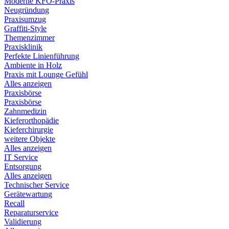
Moderne KFO-Praxis
Neugründung
Praxisumzug
Graffiti-Style
Themenzimmer
Praxisklinik
Perfekte Linienführung
Ambiente in Holz
Praxis mit Lounge Gefühl
Alles anzeigen
Praxisbörse
Praxisbörse
Zahnmedizin
Kieferorthopädie
Kieferchirurgie
weitere Objekte
Alles anzeigen
IT Service
Entsorgung
Alles anzeigen
Technischer Service
Gerätewartung
Recall
Reparaturservice
Validierung