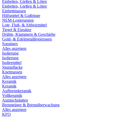
Einbetten, Gießen & Löten
Einbetten, Gießen & Löten
Einbettmassen
Hilfsmittel & Gußringe
NEM-Legierungen
Lote, Fluß- & Abbeizmittel
Tiegel & Einsätze
Drähte, Klammern & Geschiebe
Gold- & Edelmetalllegierugen
Sonstiges
Alles anzeigen
Isolierung
Isolierung
Isoliermittel
Stumpflacke
Knetmassen
Alles anzeigen
Keramik
Keramik
Aufbrennkeramik
Vollkeramik
Anmischplatten
Brennträger & Brennüberwachung
Alles anzeigen
KFO