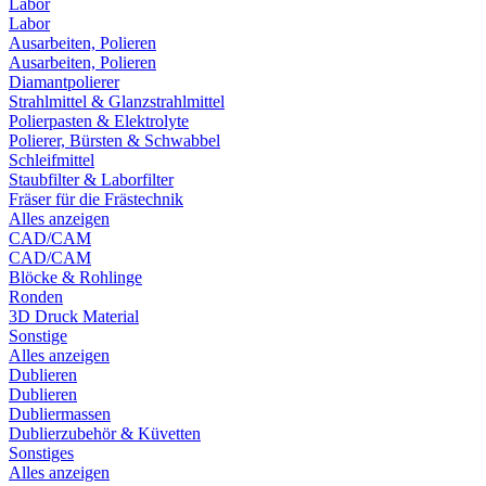
Labor
Labor
Ausarbeiten, Polieren
Ausarbeiten, Polieren
Diamantpolierer
Strahlmittel & Glanzstrahlmittel
Polierpasten & Elektrolyte
Polierer, Bürsten & Schwabbel
Schleifmittel
Staubfilter & Laborfilter
Fräser für die Frästechnik
Alles anzeigen
CAD/CAM
CAD/CAM
Blöcke & Rohlinge
Ronden
3D Druck Material
Sonstige
Alles anzeigen
Dublieren
Dublieren
Dubliermassen
Dublierzubehör & Küvetten
Sonstiges
Alles anzeigen