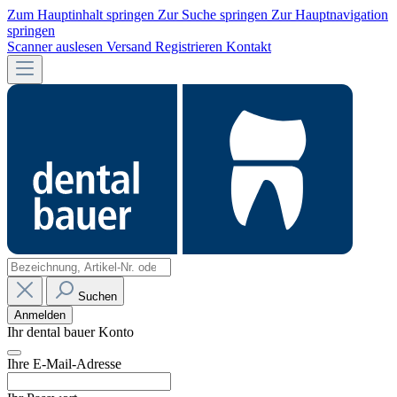
Zum Hauptinhalt springen
Zur Suche springen
Zur Hauptnavigation
springen
Scanner auslesen
Versand
Registrieren
Kontakt
Suchen
Anmelden
Ihr dental bauer Konto
Ihre E-Mail-Adresse