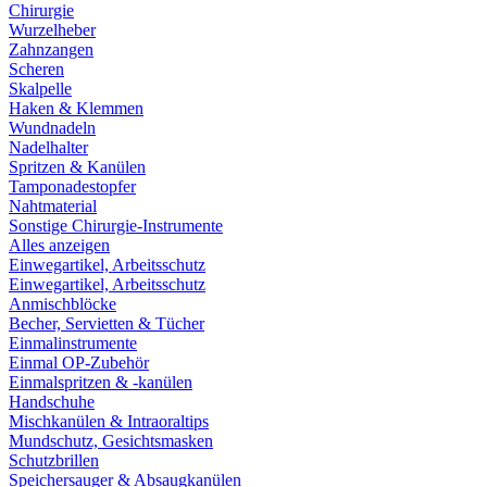
Chirurgie
Wurzelheber
Zahnzangen
Scheren
Skalpelle
Haken & Klemmen
Wundnadeln
Nadelhalter
Spritzen & Kanülen
Tamponadestopfer
Nahtmaterial
Sonstige Chirurgie-Instrumente
Alles anzeigen
Einwegartikel, Arbeitsschutz
Einwegartikel, Arbeitsschutz
Anmischblöcke
Becher, Servietten & Tücher
Einmalinstrumente
Einmal OP-Zubehör
Einmalspritzen & -kanülen
Handschuhe
Mischkanülen & Intraoraltips
Mundschutz, Gesichtsmasken
Schutzbrillen
Speichersauger & Absaugkanülen