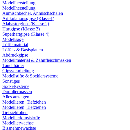
Modellherstellung
Modellherstellung
Anmischbecher, Anmischschalen
Artikulationsgipse (Klasse1)
Alabastergipse (Klasse 2)
Hartgipse (Klasse 3)
Superhartgipse (Klasse 4)
Modellsäge
Löffelmaterial
Löffel- & Basisplatten
Abdruckgipse
Modellmaterial & Zahnfleischmasken
Tauchhärter
Gipsverarbeitung
Modellstifte & Socklersysteme
Sonstiges
Sockelsysteme
Doubliermassen
Alles anzeigen
Modellieren, Tiefziehen
Modellieren, Tiefziehen
Tiefziehfolien
Modellierkunststoffe
Modellierwachse
Bissnehmewachse