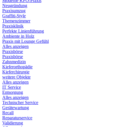
Moderne KFO-Praxis
Neugründung
Praxisumzug
Graffiti-Style
Themenzimmer
Praxisklinik
Perfekte Linienführung
Ambiente in Holz
Praxis mit Lounge Gefühl
Alles anzeigen
Praxisbörse
Praxisbörse
Zahnmedizin
Kieferorthopädie
Kieferchirurgie
weitere Objekte
Alles anzeigen
IT Service
Entsorgung
Alles anzeigen
Technischer Service
Gerätewartung
Recall
Reparaturservice
Validierung