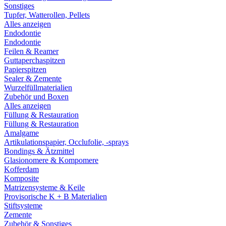
Sonstiges
Tupfer, Watterollen, Pellets
Alles anzeigen
Endodontie
Endodontie
Feilen & Reamer
Guttaperchaspitzen
Papierspitzen
Sealer & Zemente
Wurzelfüllmaterialien
Zubehör und Boxen
Alles anzeigen
Füllung & Restauration
Füllung & Restauration
Amalgame
Artikulationspapier, Occlufolie, -sprays
Bondings & Ätzmittel
Glasionomere & Kompomere
Kofferdam
Komposite
Matrizensysteme & Keile
Provisorische K + B Materialien
Stiftsysteme
Zemente
Zubehör & Sonstiges