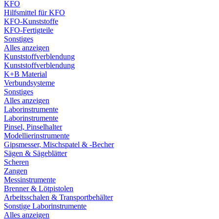
KFO
Hilfsmittel für KFO
KFO-Kunststoffe
KFO-Fertigteile
Sonstiges
Alles anzeigen
Kunststoffverblendung
Kunststoffverblendung
K+B Material
Verbundsysteme
Sonstiges
Alles anzeigen
Laborinstrumente
Laborinstrumente
Pinsel, Pinselhalter
Modellierinstrumente
Gipsmesser, Mischspatel & -Becher
Sägen & Sägeblätter
Scheren
Zangen
Messinstrumente
Brenner & Lötpistolen
Arbeitsschalen & Transportbehälter
Sonstige Laborinstrumente
Alles anzeigen