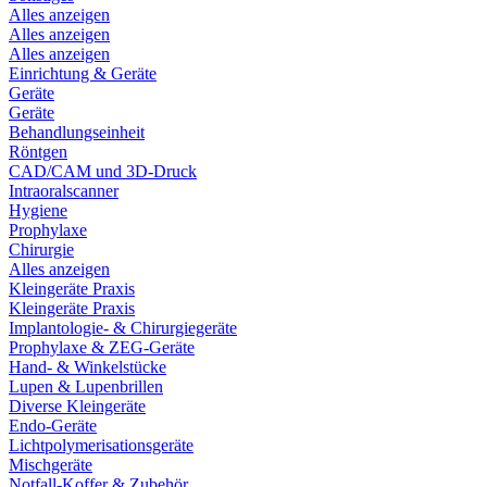
Alles anzeigen
Alles anzeigen
Alles anzeigen
Einrichtung & Geräte
Geräte
Geräte
Behandlungseinheit
Röntgen
CAD/CAM und 3D-Druck
Intraoralscanner
Hygiene
Prophylaxe
Chirurgie
Alles anzeigen
Kleingeräte Praxis
Kleingeräte Praxis
Implantologie- & Chirurgiegeräte
Prophylaxe & ZEG-Geräte
Hand- & Winkelstücke
Lupen & Lupenbrillen
Diverse Kleingeräte
Endo-Geräte
Lichtpolymerisationsgeräte
Mischgeräte
Notfall-Koffer & Zubehör