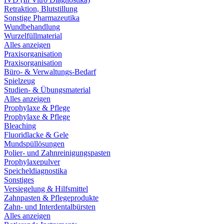
Retraktion, Blutstillung
Sonstige Pharmazeutika
Wundbehandlung
Wurzelfüllmaterial
Alles anzeigen
Praxisorganisation
Praxisorganisation
Büro- & Verwaltungs-Bedarf
Spielzeug
Studien- & Übungsmaterial
Alles anzeigen
Prophylaxe & Pflege
Prophylaxe & Pflege
Bleaching
Fluoridlacke & Gele
Mundspüllösungen
Polier- und Zahnreinigungspasten
Prophylaxepulver
Speicheldiagnostika
Sonstiges
Versiegelung & Hilfsmittel
Zahnpasten & Pflegeprodukte
Zahn- und Interdentalbürsten
Alles anzeigen