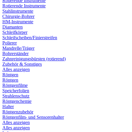
Rotierende Instrumente
Rotierende Instrumente
Stahlinstrumente
Chirurgie-Bohrer
HM-Instrumente
Diamanten
Schleifkörper
Schleifscheiben/Finierstreifen
Polierer
Mandrelle/Träger
Bohrerständer
Zahnreinigungsbürsten (rotierend)
Zubehör & Sonstiges
Alles anzeigen
Röntgen
Röntgen
Röntgenfilme
Speicherfolien
Strahlenschutz
Röntgenchemie
Halter
Röntgenzubehör
Röntgenfilm- und Sensorenhalter
Alles anzeigen
Alles anzeigen