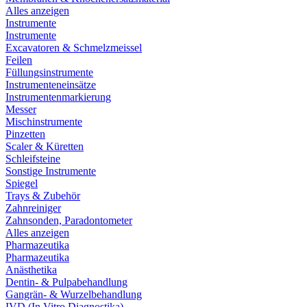
Alles anzeigen
Instrumente
Instrumente
Excavatoren & Schmelzmeissel
Feilen
Füllungsinstrumente
Instrumenteneinsätze
Instrumentenmarkierung
Messer
Mischinstrumente
Pinzetten
Scaler & Küretten
Schleifsteine
Sonstige Instrumente
Spiegel
Trays & Zubehör
Zahnreiniger
Zahnsonden, Paradontometer
Alles anzeigen
Pharmazeutika
Pharmazeutika
Anästhetika
Dentin- & Pulpabehandlung
Gangrän- & Wurzelbehandlung
IVD (In Vitro Diagnostika)