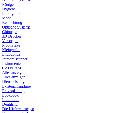
Röntgen
Hygiene
Laborgeräte
Möbel
Beleuchtung
Optische Systeme
Chirurgie
3D Drucker
Versorgung
Prophylaxe
Kleingeräte
Endodontie
Intraoralscanner
Instrumente
CAD/CAM
Alles anzeigen
Alles anzeigen
Dienstleistungen
Existenzgründung
Praxisplanung
Lookbook
Lookbook
Dentiland
Die Kieferchirurgen