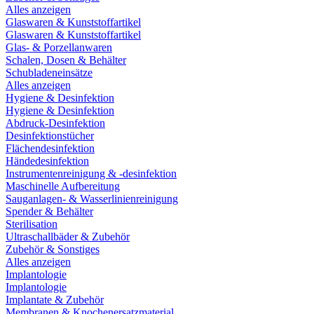
Alles anzeigen
Glaswaren & Kunststoffartikel
Glaswaren & Kunststoffartikel
Glas- & Porzellanwaren
Schalen, Dosen & Behälter
Schubladeneinsätze
Alles anzeigen
Hygiene & Desinfektion
Hygiene & Desinfektion
Abdruck-Desinfektion
Desinfektionstücher
Flächendesinfektion
Händedesinfektion
Instrumentenreinigung & -desinfektion
Maschinelle Aufbereitung
Sauganlagen- & Wasserlinienreinigung
Spender & Behälter
Sterilisation
Ultraschallbäder & Zubehör
Zubehör & Sonstiges
Alles anzeigen
Implantologie
Implantologie
Implantate & Zubehör
Membranen & Knochenersatzmaterial