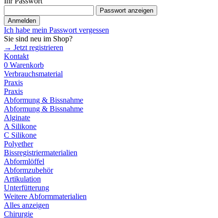
Ihr Passwort
Passwort anzeigen
Anmelden
Ich habe mein Passwort vergessen
Sie sind neu im Shop?
→ Jetzt registrieren
Kontakt
0
Warenkorb
Verbrauchsmaterial
Praxis
Praxis
Abformung & Bissnahme
Abformung & Bissnahme
Alginate
A Silikone
C Silikone
Polyether
Bissregistriermaterialien
Abformlöffel
Abformzubehör
Artikulation
Unterfütterung
Weitere Abformmaterialien
Alles anzeigen
Chirurgie