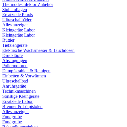
Thermodesinfektor-Zubehör
Stuhlauflagen
Ersatzteile Praxis
Ultraschallbäder
Alles anzeigen
Kleingeräte Labor
Kleingeräte Labor
Rüttler
Tiefziehgeräte
Elektrische Wachsmesser & Tauchdosen
Drucktöpfe
Absaugungen
Poliermotoren
Dampfstrahlen & Reinigen
Einbetten & Vorwärmen
Ultraschallbad
Anrührgeräte
Technikmaschinen
Sonstige Kleingeräte
Ersatzteile Labor
Brenner & Lötpistolen
Alles anzeigen
Fundgrube
Fundgrube
Behandlungseinheit