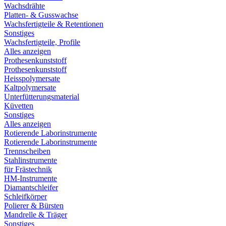
Wachsdrähte
Platten- & Gusswachse
Wachsfertigteile & Retentionen
Sonstiges
Wachsfertigteile, Profile
Alles anzeigen
Prothesenkunststoff
Prothesenkunststoff
Heisspolymersate
Kaltpolymersate
Unterfütterungsmaterial
Küvetten
Sonstiges
Alles anzeigen
Rotierende Laborinstrumente
Rotierende Laborinstrumente
Trennscheiben
Stahlinstrumente
für Frästechnik
HM-Instrumente
Diamantschleifer
Schleifkörper
Polierer & Bürsten
Mandrelle & Träger
Sonstiges