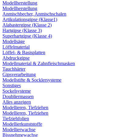
Modellherstellung
Modellherstellung
Anmischbecher, Anmischschalen
Artikulationsgipse (Klasse1)
Alabastergipse (Klasse 2)
Hartgipse (Klasse 3)
Superhartgipse (Klasse 4)
Modellsäge
Löffelmaterial
Löffel- & Basisplatten
Abdruckgipse
Modellmaterial & Zahnfleischmasken
Tauchhärter
Gipsverarbeitung
Modellstifte & Socklersysteme
Sonstiges
Sockelsysteme
Doubliermassen
Alles anzeigen
Modellieren, Tiefziehen
Modellieren, Tiefziehen
Tiefziehfolien
Modellierkunststoffe
Modellierwachse
Bissnehmewachse