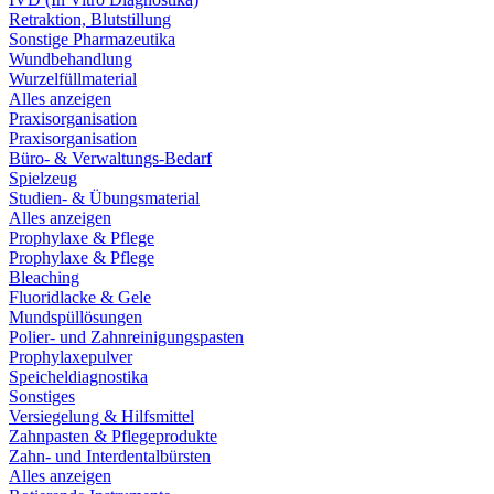
Retraktion, Blutstillung
Sonstige Pharmazeutika
Wundbehandlung
Wurzelfüllmaterial
Alles anzeigen
Praxisorganisation
Praxisorganisation
Büro- & Verwaltungs-Bedarf
Spielzeug
Studien- & Übungsmaterial
Alles anzeigen
Prophylaxe & Pflege
Prophylaxe & Pflege
Bleaching
Fluoridlacke & Gele
Mundspüllösungen
Polier- und Zahnreinigungspasten
Prophylaxepulver
Speicheldiagnostika
Sonstiges
Versiegelung & Hilfsmittel
Zahnpasten & Pflegeprodukte
Zahn- und Interdentalbürsten
Alles anzeigen