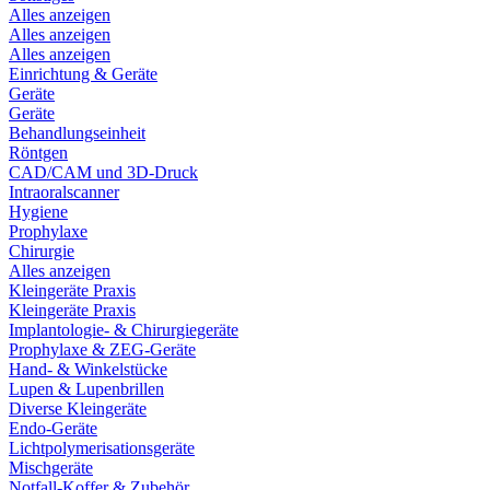
Alles anzeigen
Alles anzeigen
Alles anzeigen
Einrichtung & Geräte
Geräte
Geräte
Behandlungseinheit
Röntgen
CAD/CAM und 3D-Druck
Intraoralscanner
Hygiene
Prophylaxe
Chirurgie
Alles anzeigen
Kleingeräte Praxis
Kleingeräte Praxis
Implantologie- & Chirurgiegeräte
Prophylaxe & ZEG-Geräte
Hand- & Winkelstücke
Lupen & Lupenbrillen
Diverse Kleingeräte
Endo-Geräte
Lichtpolymerisationsgeräte
Mischgeräte
Notfall-Koffer & Zubehör