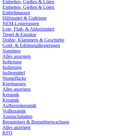
Einbetten, Gießen & Löten
Einbetten, Gießen & Löten
Einbettmassen
Hilfsmittel & Gußringe
NEM-Legierungen
Lote, Fluß- & Abbeizmittel
Tiegel & Einsätze
Drähte, Klammern & Geschiebe
Gold- & Edelmetalllegierugen
Sonstiges
Alles anzeigen
Isolierung
Isolierung
Isoliermittel
Stumpflacke
Knetmassen
Alles anzeigen
Keramik
Keramik
Aufbrennkeramik
Vollkeramik
Anmischplatten
Brennträger & Brennüberwachung
Alles anzeigen
KFO