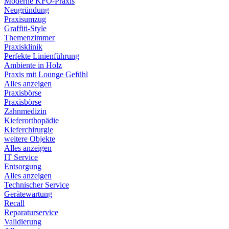
Moderne KFO-Praxis
Neugründung
Praxisumzug
Graffiti-Style
Themenzimmer
Praxisklinik
Perfekte Linienführung
Ambiente in Holz
Praxis mit Lounge Gefühl
Alles anzeigen
Praxisbörse
Praxisbörse
Zahnmedizin
Kieferorthopädie
Kieferchirurgie
weitere Objekte
Alles anzeigen
IT Service
Entsorgung
Alles anzeigen
Technischer Service
Gerätewartung
Recall
Reparaturservice
Validierung