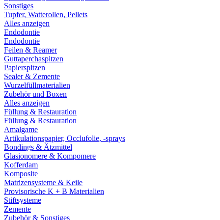
Sonstiges
Tupfer, Watterollen, Pellets
Alles anzeigen
Endodontie
Endodontie
Feilen & Reamer
Guttaperchaspitzen
Papierspitzen
Sealer & Zemente
Wurzelfüllmaterialien
Zubehör und Boxen
Alles anzeigen
Füllung & Restauration
Füllung & Restauration
Amalgame
Artikulationspapier, Occlufolie, -sprays
Bondings & Ätzmittel
Glasionomere & Kompomere
Kofferdam
Komposite
Matrizensysteme & Keile
Provisorische K + B Materialien
Stiftsysteme
Zemente
Zubehör & Sonstiges