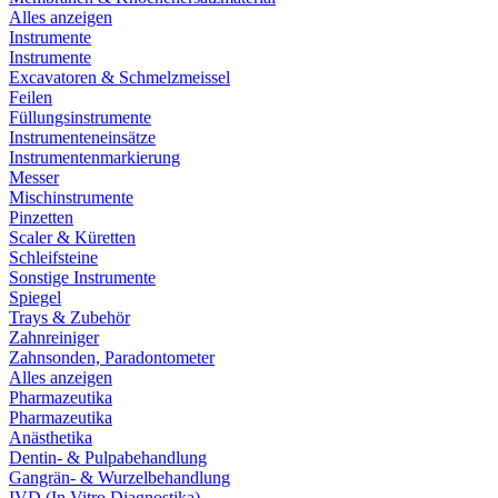
Alles anzeigen
Instrumente
Instrumente
Excavatoren & Schmelzmeissel
Feilen
Füllungsinstrumente
Instrumenteneinsätze
Instrumentenmarkierung
Messer
Mischinstrumente
Pinzetten
Scaler & Küretten
Schleifsteine
Sonstige Instrumente
Spiegel
Trays & Zubehör
Zahnreiniger
Zahnsonden, Paradontometer
Alles anzeigen
Pharmazeutika
Pharmazeutika
Anästhetika
Dentin- & Pulpabehandlung
Gangrän- & Wurzelbehandlung
IVD (In Vitro Diagnostika)