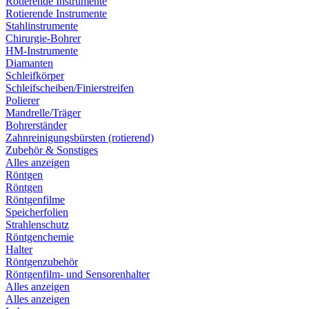
Rotierende Instrumente
Rotierende Instrumente
Stahlinstrumente
Chirurgie-Bohrer
HM-Instrumente
Diamanten
Schleifkörper
Schleifscheiben/Finierstreifen
Polierer
Mandrelle/Träger
Bohrerständer
Zahnreinigungsbürsten (rotierend)
Zubehör & Sonstiges
Alles anzeigen
Röntgen
Röntgen
Röntgenfilme
Speicherfolien
Strahlenschutz
Röntgenchemie
Halter
Röntgenzubehör
Röntgenfilm- und Sensorenhalter
Alles anzeigen
Alles anzeigen