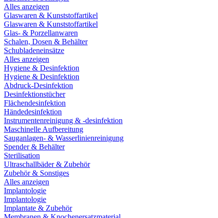
Alles anzeigen
Glaswaren & Kunststoffartikel
Glaswaren & Kunststoffartikel
Glas- & Porzellanwaren
Schalen, Dosen & Behälter
Schubladeneinsätze
Alles anzeigen
Hygiene & Desinfektion
Hygiene & Desinfektion
Abdruck-Desinfektion
Desinfektionstücher
Flächendesinfektion
Händedesinfektion
Instrumentenreinigung & -desinfektion
Maschinelle Aufbereitung
Sauganlagen- & Wasserlinienreinigung
Spender & Behälter
Sterilisation
Ultraschallbäder & Zubehör
Zubehör & Sonstiges
Alles anzeigen
Implantologie
Implantologie
Implantate & Zubehör
Membranen & Knochenersatzmaterial