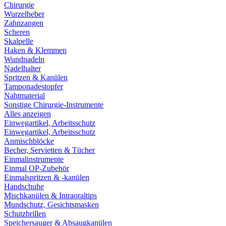
Chirurgie
Wurzelheber
Zahnzangen
Scheren
Skalpelle
Haken & Klemmen
Wundnadeln
Nadelhalter
Spritzen & Kanülen
Tamponadestopfer
Nahtmaterial
Sonstige Chirurgie-Instrumente
Alles anzeigen
Einwegartikel, Arbeitsschutz
Einwegartikel, Arbeitsschutz
Anmischblöcke
Becher, Servietten & Tücher
Einmalinstrumente
Einmal OP-Zubehör
Einmalspritzen & -kanülen
Handschuhe
Mischkanülen & Intraoraltips
Mundschutz, Gesichtsmasken
Schutzbrillen
Speichersauger & Absaugkanülen