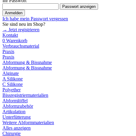
Ihr Passwort
Passwort anzeigen
Anmelden
Ich habe mein Passwort vergessen
Sie sind neu im Shop?
→ Jetzt registrieren
Kontakt
0
Warenkorb
Verbrauchsmaterial
Praxis
Praxis
Abformung & Bissnahme
Abformung & Bissnahme
Alginate
A Silikone
C Silikone
Polyether
Bissregistriermaterialien
Abformlöffel
Abformzubehör
Artikulation
Unterfütterung
Weitere Abformmaterialien
Alles anzeigen
Chirurgie