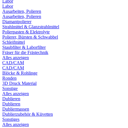
Labor
Labor
Ausarbeiten, Polieren
Ausarbeiten, Polieren
Diamantpolierer
Strahlmittel & Glanzstrahlmittel
Polierpasten & Elektrolyte
Polierer, Bürsten & Schwabbel
Schleifmittel
Staubfilter & Laborfilter
Fräser für die Frästechnik
Alles anzeigen
CAD/CAM
CAD/CAM
Blöcke & Rohlinge
Ronden
3D Druck Material
Sonstige
Alles anzeigen
Dublieren
Dublieren
Dubliermassen
Dublierzubehör & Küvetten
Sonstiges
Alles anzeigen