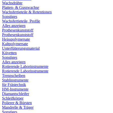
Wachsdrähte
Platten- & Gusswachse
Wachsfertigteile & Retentionen
Sonstiges
Wachsfertigteile, Profile
Alles anzeigen
Prothesenkunststoff
Prothesenkunststoff
Heisspolymersate
Kaltpolymersate
Unterfütterungsmaterial
Küvetten
Sonstiges
Alles anzeigen
Rotierende Laborinstrumente
Rotierende Laborinstrumente
Trennscheiben
Stahlinstrumente
für Frästechnik
HM-Instrumente
Diamantschleifer
Schleifkörper
Polierer & Bürsten
Mandrelle & Träger
Sonstiges