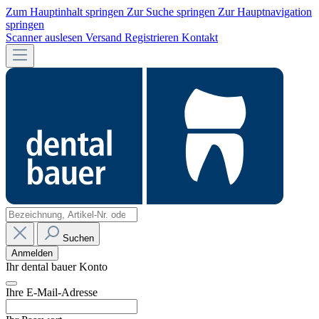
Zum Hauptinhalt springen
Zur Suche springen
Zur Hauptnavigation
springen
Scanner auslesen
Versand
Registrieren
Kontakt
Suchen
Anmelden
Ihr dental bauer Konto
Ihre E-Mail-Adresse