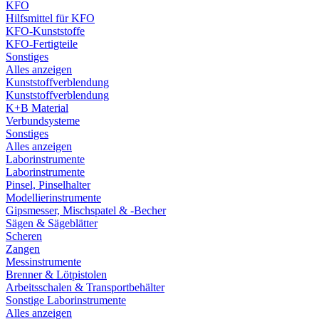
KFO
Hilfsmittel für KFO
KFO-Kunststoffe
KFO-Fertigteile
Sonstiges
Alles anzeigen
Kunststoffverblendung
Kunststoffverblendung
K+B Material
Verbundsysteme
Sonstiges
Alles anzeigen
Laborinstrumente
Laborinstrumente
Pinsel, Pinselhalter
Modellierinstrumente
Gipsmesser, Mischspatel & -Becher
Sägen & Sägeblätter
Scheren
Zangen
Messinstrumente
Brenner & Lötpistolen
Arbeitsschalen & Transportbehälter
Sonstige Laborinstrumente
Alles anzeigen