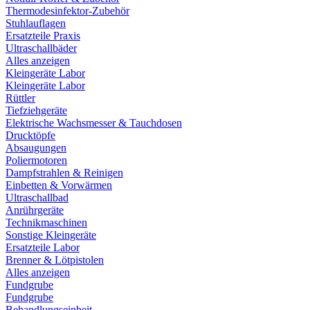
Thermodesinfektor-Zubehör
Stuhlauflagen
Ersatzteile Praxis
Ultraschallbäder
Alles anzeigen
Kleingeräte Labor
Kleingeräte Labor
Rüttler
Tiefziehgeräte
Elektrische Wachsmesser & Tauchdosen
Drucktöpfe
Absaugungen
Poliermotoren
Dampfstrahlen & Reinigen
Einbetten & Vorwärmen
Ultraschallbad
Anrührgeräte
Technikmaschinen
Sonstige Kleingeräte
Ersatzteile Labor
Brenner & Lötpistolen
Alles anzeigen
Fundgrube
Fundgrube
Behandlungseinheit