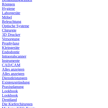
Röntgen
Hygiene
Laborgeräte
Möbel
Beleuchtung
Optische Systeme
Chirurgie
3D Drucker
Versorgung
Prophylaxe
Kleingeräte
Endodontie
Intraoralscanner
Instrumente
CAD/CAM
Alles anzeigen
Alles anzeigen
Dienstleistungen
Existenzgründung
Praxisplanung
Lookbook
Lookbook
Dentiland
Die Kieferchirurgen