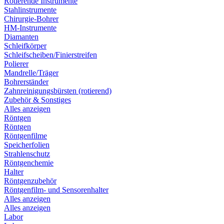
Rotierende Instrumente
Stahlinstrumente
Chirurgie-Bohrer
HM-Instrumente
Diamanten
Schleifkörper
Schleifscheiben/Finierstreifen
Polierer
Mandrelle/Träger
Bohrerständer
Zahnreinigungsbürsten (rotierend)
Zubehör & Sonstiges
Alles anzeigen
Röntgen
Röntgen
Röntgenfilme
Speicherfolien
Strahlenschutz
Röntgenchemie
Halter
Röntgenzubehör
Röntgenfilm- und Sensorenhalter
Alles anzeigen
Alles anzeigen
Labor