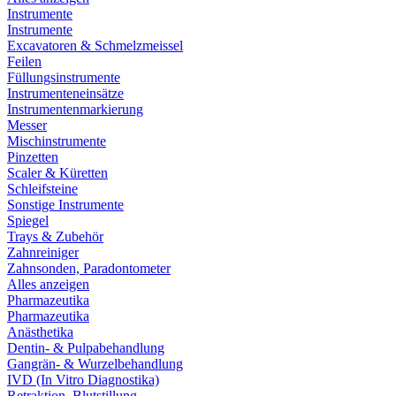
Instrumente
Instrumente
Excavatoren & Schmelzmeissel
Feilen
Füllungsinstrumente
Instrumenteneinsätze
Instrumentenmarkierung
Messer
Mischinstrumente
Pinzetten
Scaler & Küretten
Schleifsteine
Sonstige Instrumente
Spiegel
Trays & Zubehör
Zahnreiniger
Zahnsonden, Paradontometer
Alles anzeigen
Pharmazeutika
Pharmazeutika
Anästhetika
Dentin- & Pulpabehandlung
Gangrän- & Wurzelbehandlung
IVD (In Vitro Diagnostika)
Retraktion, Blutstillung