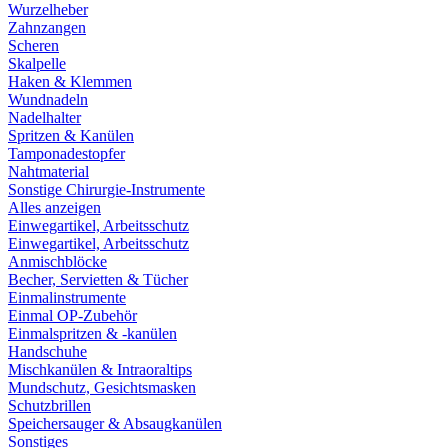
Wurzelheber
Zahnzangen
Scheren
Skalpelle
Haken & Klemmen
Wundnadeln
Nadelhalter
Spritzen & Kanülen
Tamponadestopfer
Nahtmaterial
Sonstige Chirurgie-Instrumente
Alles anzeigen
Einwegartikel, Arbeitsschutz
Einwegartikel, Arbeitsschutz
Anmischblöcke
Becher, Servietten & Tücher
Einmalinstrumente
Einmal OP-Zubehör
Einmalspritzen & -kanülen
Handschuhe
Mischkanülen & Intraoraltips
Mundschutz, Gesichtsmasken
Schutzbrillen
Speichersauger & Absaugkanülen
Sonstiges