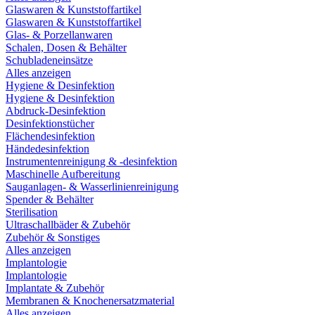
Glaswaren & Kunststoffartikel
Glaswaren & Kunststoffartikel
Glas- & Porzellanwaren
Schalen, Dosen & Behälter
Schubladeneinsätze
Alles anzeigen
Hygiene & Desinfektion
Hygiene & Desinfektion
Abdruck-Desinfektion
Desinfektionstücher
Flächendesinfektion
Händedesinfektion
Instrumentenreinigung & -desinfektion
Maschinelle Aufbereitung
Sauganlagen- & Wasserlinienreinigung
Spender & Behälter
Sterilisation
Ultraschallbäder & Zubehör
Zubehör & Sonstiges
Alles anzeigen
Implantologie
Implantologie
Implantate & Zubehör
Membranen & Knochenersatzmaterial
Alles anzeigen