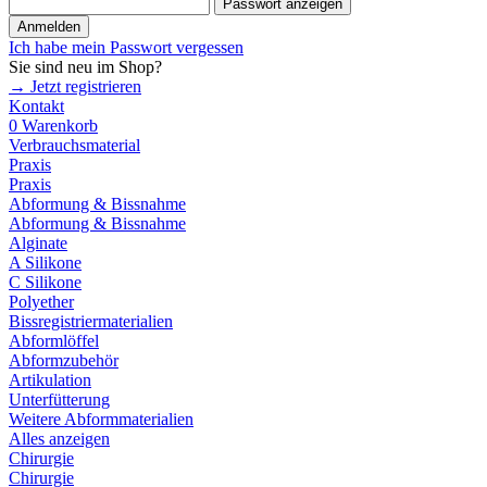
Passwort anzeigen
Anmelden
Ich habe mein Passwort vergessen
Sie sind neu im Shop?
→ Jetzt registrieren
Kontakt
0
Warenkorb
Verbrauchsmaterial
Praxis
Praxis
Abformung & Bissnahme
Abformung & Bissnahme
Alginate
A Silikone
C Silikone
Polyether
Bissregistriermaterialien
Abformlöffel
Abformzubehör
Artikulation
Unterfütterung
Weitere Abformmaterialien
Alles anzeigen
Chirurgie
Chirurgie