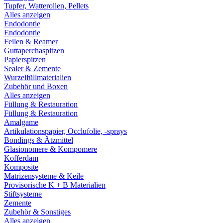
Tupfer, Watterollen, Pellets
Alles anzeigen
Endodontie
Endodontie
Feilen & Reamer
Guttaperchaspitzen
Papierspitzen
Sealer & Zemente
Wurzelfüllmaterialien
Zubehör und Boxen
Alles anzeigen
Füllung & Restauration
Füllung & Restauration
Amalgame
Artikulationspapier, Occlufolie, -sprays
Bondings & Ätzmittel
Glasionomere & Kompomere
Kofferdam
Komposite
Matrizensysteme & Keile
Provisorische K + B Materialien
Stiftsysteme
Zemente
Zubehör & Sonstiges
Alles anzeigen