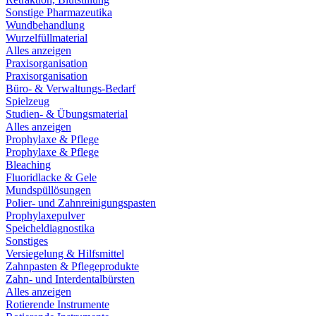
Sonstige Pharmazeutika
Wundbehandlung
Wurzelfüllmaterial
Alles anzeigen
Praxisorganisation
Praxisorganisation
Büro- & Verwaltungs-Bedarf
Spielzeug
Studien- & Übungsmaterial
Alles anzeigen
Prophylaxe & Pflege
Prophylaxe & Pflege
Bleaching
Fluoridlacke & Gele
Mundspüllösungen
Polier- und Zahnreinigungspasten
Prophylaxepulver
Speicheldiagnostika
Sonstiges
Versiegelung & Hilfsmittel
Zahnpasten & Pflegeprodukte
Zahn- und Interdentalbürsten
Alles anzeigen
Rotierende Instrumente