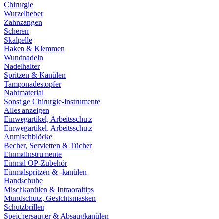
Chirurgie
Wurzelheber
Zahnzangen
Scheren
Skalpelle
Haken & Klemmen
Wundnadeln
Nadelhalter
Spritzen & Kanülen
Tamponadestopfer
Nahtmaterial
Sonstige Chirurgie-Instrumente
Alles anzeigen
Einwegartikel, Arbeitsschutz
Einwegartikel, Arbeitsschutz
Anmischblöcke
Becher, Servietten & Tücher
Einmalinstrumente
Einmal OP-Zubehör
Einmalspritzen & -kanülen
Handschuhe
Mischkanülen & Intraoraltips
Mundschutz, Gesichtsmasken
Schutzbrillen
Speichersauger & Absaugkanülen