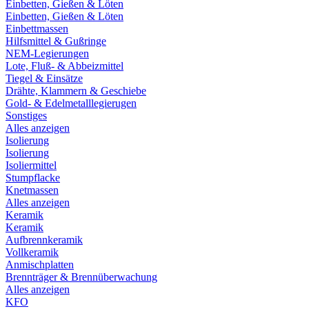
Einbetten, Gießen & Löten
Einbetten, Gießen & Löten
Einbettmassen
Hilfsmittel & Gußringe
NEM-Legierungen
Lote, Fluß- & Abbeizmittel
Tiegel & Einsätze
Drähte, Klammern & Geschiebe
Gold- & Edelmetalllegierugen
Sonstiges
Alles anzeigen
Isolierung
Isolierung
Isoliermittel
Stumpflacke
Knetmassen
Alles anzeigen
Keramik
Keramik
Aufbrennkeramik
Vollkeramik
Anmischplatten
Brennträger & Brennüberwachung
Alles anzeigen
KFO