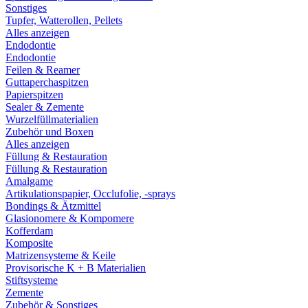
Sonstiges
Tupfer, Watterollen, Pellets
Alles anzeigen
Endodontie
Endodontie
Feilen & Reamer
Guttaperchaspitzen
Papierspitzen
Sealer & Zemente
Wurzelfüllmaterialien
Zubehör und Boxen
Alles anzeigen
Füllung & Restauration
Füllung & Restauration
Amalgame
Artikulationspapier, Occlufolie, -sprays
Bondings & Ätzmittel
Glasionomere & Kompomere
Kofferdam
Komposite
Matrizensysteme & Keile
Provisorische K + B Materialien
Stiftsysteme
Zemente
Zubehör & Sonstiges