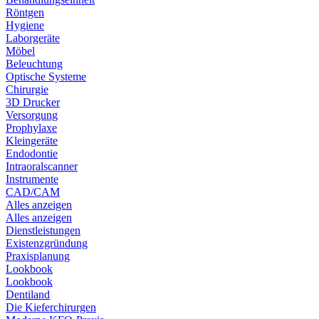
Röntgen
Hygiene
Laborgeräte
Möbel
Beleuchtung
Optische Systeme
Chirurgie
3D Drucker
Versorgung
Prophylaxe
Kleingeräte
Endodontie
Intraoralscanner
Instrumente
CAD/CAM
Alles anzeigen
Alles anzeigen
Dienstleistungen
Existenzgründung
Praxisplanung
Lookbook
Lookbook
Dentiland
Die Kieferchirurgen