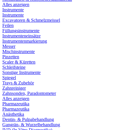
Alles anzeigen
Instrumente
Instrumente
Excavatoren & Schmelzmeissel
Feilen
Füllungsinstrumente
Instrumenteneinsätze
Instrumentenmarkierung
Messer
Mischinstrumente
Pinzetten
Scaler & Küretten
Schleifsteine
Sonstige Instrumente
Spiegel
Trays & Zubehör
Zahnreiniger
Zahnsonden, Paradontometer
Alles anzeigen
Pharmazeutika
Pharmazeutika
Anästhetika
Dentin- & Pulpabehandlung
Gangrän- & Wurzelbehandlung
IVD (In Vitro Diagnostika)