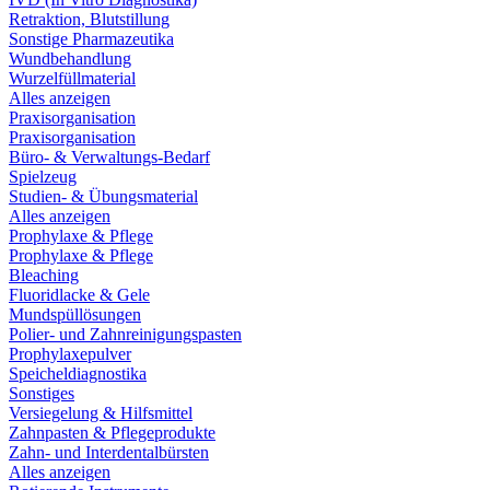
Retraktion, Blutstillung
Sonstige Pharmazeutika
Wundbehandlung
Wurzelfüllmaterial
Alles anzeigen
Praxisorganisation
Praxisorganisation
Büro- & Verwaltungs-Bedarf
Spielzeug
Studien- & Übungsmaterial
Alles anzeigen
Prophylaxe & Pflege
Prophylaxe & Pflege
Bleaching
Fluoridlacke & Gele
Mundspüllösungen
Polier- und Zahnreinigungspasten
Prophylaxepulver
Speicheldiagnostika
Sonstiges
Versiegelung & Hilfsmittel
Zahnpasten & Pflegeprodukte
Zahn- und Interdentalbürsten
Alles anzeigen