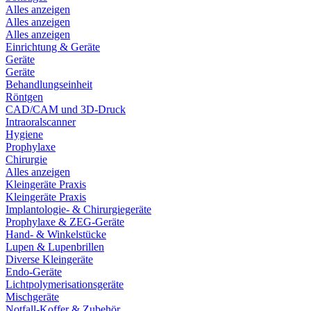
Alles anzeigen
Alles anzeigen
Alles anzeigen
Einrichtung & Geräte
Geräte
Geräte
Behandlungseinheit
Röntgen
CAD/CAM und 3D-Druck
Intraoralscanner
Hygiene
Prophylaxe
Chirurgie
Alles anzeigen
Kleingeräte Praxis
Kleingeräte Praxis
Implantologie- & Chirurgiegeräte
Prophylaxe & ZEG-Geräte
Hand- & Winkelstücke
Lupen & Lupenbrillen
Diverse Kleingeräte
Endo-Geräte
Lichtpolymerisationsgeräte
Mischgeräte
Notfall-Koffer & Zubehör