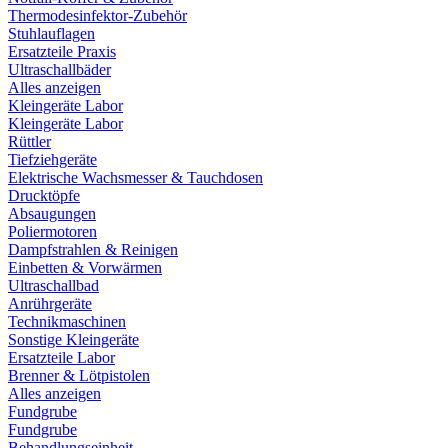
Thermodesinfektor-Zubehör
Stuhlauflagen
Ersatzteile Praxis
Ultraschallbäder
Alles anzeigen
Kleingeräte Labor
Kleingeräte Labor
Rüttler
Tiefziehgeräte
Elektrische Wachsmesser & Tauchdosen
Drucktöpfe
Absaugungen
Poliermotoren
Dampfstrahlen & Reinigen
Einbetten & Vorwärmen
Ultraschallbad
Anrührgeräte
Technikmaschinen
Sonstige Kleingeräte
Ersatzteile Labor
Brenner & Lötpistolen
Alles anzeigen
Fundgrube
Fundgrube
Behandlungseinheit