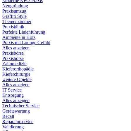
Moderne KFO-Praxis
Neugründung
Praxisumzug
Graffiti-Style
Themenzimmer
Praxisklinik
Perfekte Linienführung
Ambiente in Holz
Praxis mit Lounge Gefühl
Alles anzeigen
Praxisbörse
Praxisbörse
Zahnmedizin
Kieferorthopädie
Kieferchirurgie
weitere Objekte
Alles anzeigen
IT Service
Entsorgung
Alles anzeigen
Technischer Service
Gerätewartung
Recall
Reparaturservice
Validierung