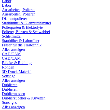
Labor
Labor
Ausarbeiten, Polieren
Ausarbeiten, Polieren
Diamantpolierer
Strahlmittel & Glanzstrahlmittel
Polierpasten & Elektrolyte
Polierer, Bürsten & Schwabbel
Schleifmittel
Staubfilter & Laborfilter
Fräser für die Frästechnik
Alles anzeigen
CAD/CAM
CAD/CAM
Blöcke & Rohlinge
Ronden
3D Druck Material
Sonstige
Alles anzeigen
Dublieren
Dublieren
Dubliermassen
Dublierzubehör & Küvetten
Sonstiges
Alles anzeigen