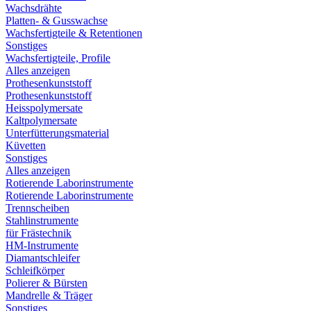
Wachsdrähte
Platten- & Gusswachse
Wachsfertigteile & Retentionen
Sonstiges
Wachsfertigteile, Profile
Alles anzeigen
Prothesenkunststoff
Prothesenkunststoff
Heisspolymersate
Kaltpolymersate
Unterfütterungsmaterial
Küvetten
Sonstiges
Alles anzeigen
Rotierende Laborinstrumente
Rotierende Laborinstrumente
Trennscheiben
Stahlinstrumente
für Frästechnik
HM-Instrumente
Diamantschleifer
Schleifkörper
Polierer & Bürsten
Mandrelle & Träger
Sonstiges