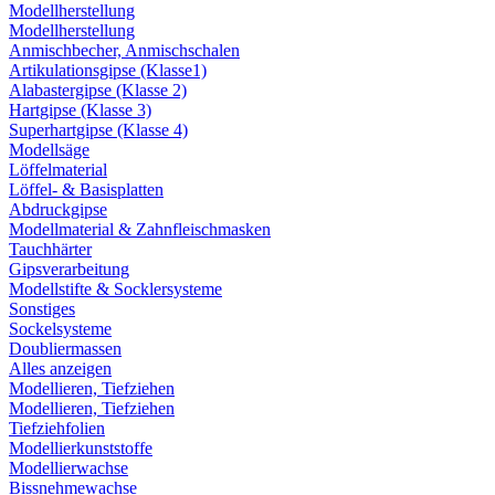
Modellherstellung
Modellherstellung
Anmischbecher, Anmischschalen
Artikulationsgipse (Klasse1)
Alabastergipse (Klasse 2)
Hartgipse (Klasse 3)
Superhartgipse (Klasse 4)
Modellsäge
Löffelmaterial
Löffel- & Basisplatten
Abdruckgipse
Modellmaterial & Zahnfleischmasken
Tauchhärter
Gipsverarbeitung
Modellstifte & Socklersysteme
Sonstiges
Sockelsysteme
Doubliermassen
Alles anzeigen
Modellieren, Tiefziehen
Modellieren, Tiefziehen
Tiefziehfolien
Modellierkunststoffe
Modellierwachse
Bissnehmewachse