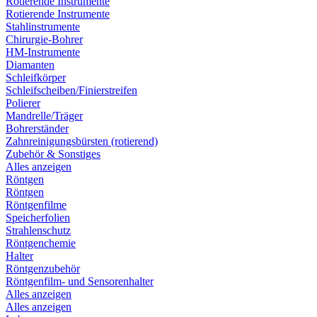
Rotierende Instrumente
Rotierende Instrumente
Stahlinstrumente
Chirurgie-Bohrer
HM-Instrumente
Diamanten
Schleifkörper
Schleifscheiben/Finierstreifen
Polierer
Mandrelle/Träger
Bohrerständer
Zahnreinigungsbürsten (rotierend)
Zubehör & Sonstiges
Alles anzeigen
Röntgen
Röntgen
Röntgenfilme
Speicherfolien
Strahlenschutz
Röntgenchemie
Halter
Röntgenzubehör
Röntgenfilm- und Sensorenhalter
Alles anzeigen
Alles anzeigen