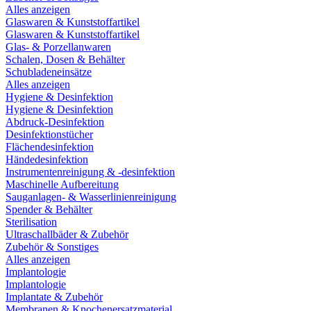
Alles anzeigen
Glaswaren & Kunststoffartikel
Glaswaren & Kunststoffartikel
Glas- & Porzellanwaren
Schalen, Dosen & Behälter
Schubladeneinsätze
Alles anzeigen
Hygiene & Desinfektion
Hygiene & Desinfektion
Abdruck-Desinfektion
Desinfektionstücher
Flächendesinfektion
Händedesinfektion
Instrumentenreinigung & -desinfektion
Maschinelle Aufbereitung
Sauganlagen- & Wasserlinienreinigung
Spender & Behälter
Sterilisation
Ultraschallbäder & Zubehör
Zubehör & Sonstiges
Alles anzeigen
Implantologie
Implantologie
Implantate & Zubehör
Membranen & Knochenersatzmaterial