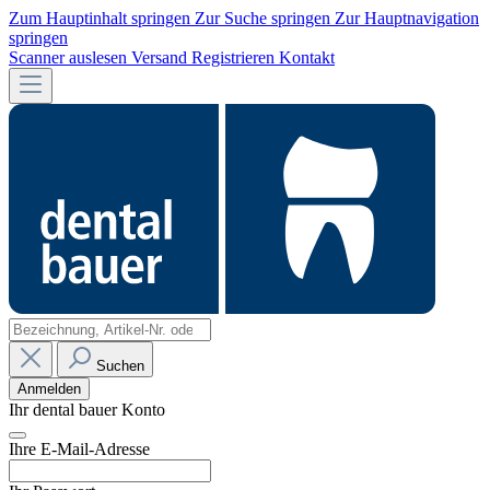
Zum Hauptinhalt springen
Zur Suche springen
Zur Hauptnavigation
springen
Scanner auslesen
Versand
Registrieren
Kontakt
Suchen
Anmelden
Ihr dental bauer Konto
Ihre E-Mail-Adresse