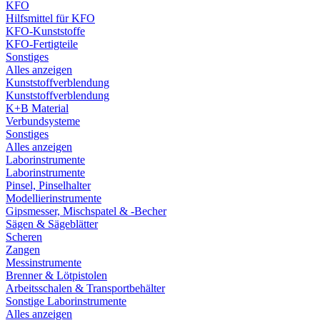
KFO
Hilfsmittel für KFO
KFO-Kunststoffe
KFO-Fertigteile
Sonstiges
Alles anzeigen
Kunststoffverblendung
Kunststoffverblendung
K+B Material
Verbundsysteme
Sonstiges
Alles anzeigen
Laborinstrumente
Laborinstrumente
Pinsel, Pinselhalter
Modellierinstrumente
Gipsmesser, Mischspatel & -Becher
Sägen & Sägeblätter
Scheren
Zangen
Messinstrumente
Brenner & Lötpistolen
Arbeitsschalen & Transportbehälter
Sonstige Laborinstrumente
Alles anzeigen