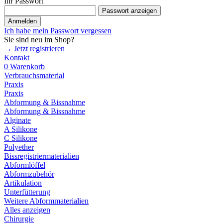
Ihr Passwort
Passwort anzeigen
Anmelden
Ich habe mein Passwort vergessen
Sie sind neu im Shop?
→ Jetzt registrieren
Kontakt
0
Warenkorb
Verbrauchsmaterial
Praxis
Praxis
Abformung & Bissnahme
Abformung & Bissnahme
Alginate
A Silikone
C Silikone
Polyether
Bissregistriermaterialien
Abformlöffel
Abformzubehör
Artikulation
Unterfütterung
Weitere Abformmaterialien
Alles anzeigen
Chirurgie