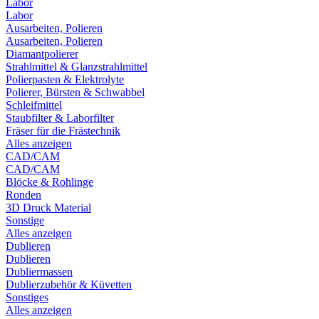
Labor
Labor
Ausarbeiten, Polieren
Ausarbeiten, Polieren
Diamantpolierer
Strahlmittel & Glanzstrahlmittel
Polierpasten & Elektrolyte
Polierer, Bürsten & Schwabbel
Schleifmittel
Staubfilter & Laborfilter
Fräser für die Frästechnik
Alles anzeigen
CAD/CAM
CAD/CAM
Blöcke & Rohlinge
Ronden
3D Druck Material
Sonstige
Alles anzeigen
Dublieren
Dublieren
Dubliermassen
Dublierzubehör & Küvetten
Sonstiges
Alles anzeigen