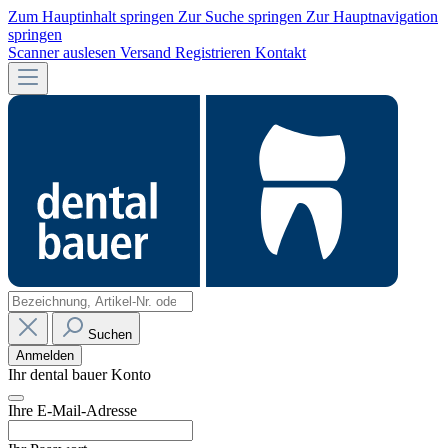
Zum Hauptinhalt springen
Zur Suche springen
Zur Hauptnavigation
springen
Scanner auslesen
Versand
Registrieren
Kontakt
Suchen
Anmelden
Ihr dental bauer Konto
Ihre E-Mail-Adresse