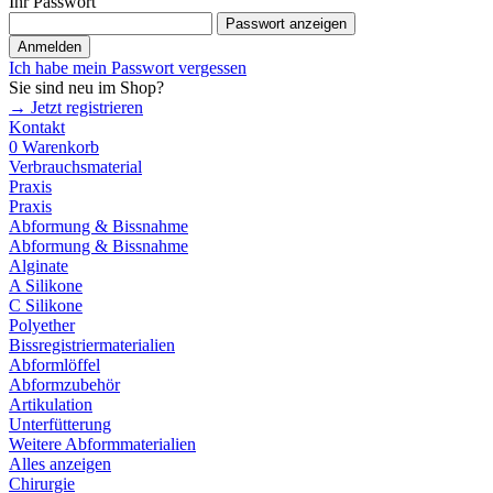
Ihr Passwort
Passwort anzeigen
Anmelden
Ich habe mein Passwort vergessen
Sie sind neu im Shop?
→ Jetzt registrieren
Kontakt
0
Warenkorb
Verbrauchsmaterial
Praxis
Praxis
Abformung & Bissnahme
Abformung & Bissnahme
Alginate
A Silikone
C Silikone
Polyether
Bissregistriermaterialien
Abformlöffel
Abformzubehör
Artikulation
Unterfütterung
Weitere Abformmaterialien
Alles anzeigen
Chirurgie