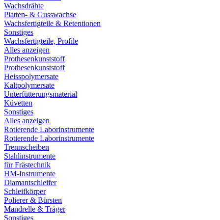
Wachsdrähte
Platten- & Gusswachse
Wachsfertigteile & Retentionen
Sonstiges
Wachsfertigteile, Profile
Alles anzeigen
Prothesenkunststoff
Prothesenkunststoff
Heisspolymersate
Kaltpolymersate
Unterfütterungsmaterial
Küvetten
Sonstiges
Alles anzeigen
Rotierende Laborinstrumente
Rotierende Laborinstrumente
Trennscheiben
Stahlinstrumente
für Frästechnik
HM-Instrumente
Diamantschleifer
Schleifkörper
Polierer & Bürsten
Mandrelle & Träger
Sonstiges