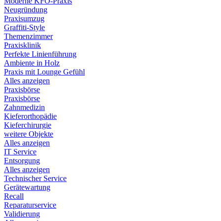
Moderne KFO-Praxis
Neugründung
Praxisumzug
Graffiti-Style
Themenzimmer
Praxisklinik
Perfekte Linienführung
Ambiente in Holz
Praxis mit Lounge Gefühl
Alles anzeigen
Praxisbörse
Praxisbörse
Zahnmedizin
Kieferorthopädie
Kieferchirurgie
weitere Objekte
Alles anzeigen
IT Service
Entsorgung
Alles anzeigen
Technischer Service
Gerätewartung
Recall
Reparaturservice
Validierung