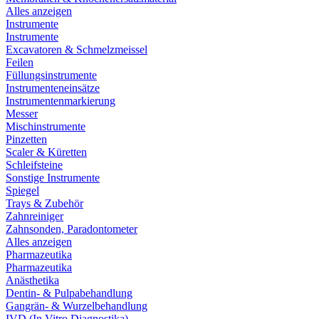
Alles anzeigen
Instrumente
Instrumente
Excavatoren & Schmelzmeissel
Feilen
Füllungsinstrumente
Instrumenteneinsätze
Instrumentenmarkierung
Messer
Mischinstrumente
Pinzetten
Scaler & Küretten
Schleifsteine
Sonstige Instrumente
Spiegel
Trays & Zubehör
Zahnreiniger
Zahnsonden, Paradontometer
Alles anzeigen
Pharmazeutika
Pharmazeutika
Anästhetika
Dentin- & Pulpabehandlung
Gangrän- & Wurzelbehandlung
IVD (In Vitro Diagnostika)