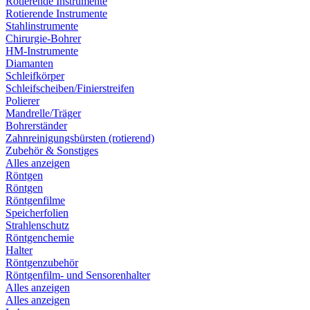
Rotierende Instrumente
Rotierende Instrumente
Stahlinstrumente
Chirurgie-Bohrer
HM-Instrumente
Diamanten
Schleifkörper
Schleifscheiben/Finierstreifen
Polierer
Mandrelle/Träger
Bohrerständer
Zahnreinigungsbürsten (rotierend)
Zubehör & Sonstiges
Alles anzeigen
Röntgen
Röntgen
Röntgenfilme
Speicherfolien
Strahlenschutz
Röntgenchemie
Halter
Röntgenzubehör
Röntgenfilm- und Sensorenhalter
Alles anzeigen
Alles anzeigen