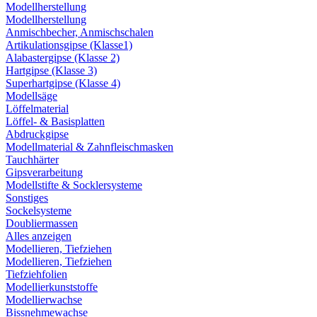
Modellherstellung
Modellherstellung
Anmischbecher, Anmischschalen
Artikulationsgipse (Klasse1)
Alabastergipse (Klasse 2)
Hartgipse (Klasse 3)
Superhartgipse (Klasse 4)
Modellsäge
Löffelmaterial
Löffel- & Basisplatten
Abdruckgipse
Modellmaterial & Zahnfleischmasken
Tauchhärter
Gipsverarbeitung
Modellstifte & Socklersysteme
Sonstiges
Sockelsysteme
Doubliermassen
Alles anzeigen
Modellieren, Tiefziehen
Modellieren, Tiefziehen
Tiefziehfolien
Modellierkunststoffe
Modellierwachse
Bissnehmewachse