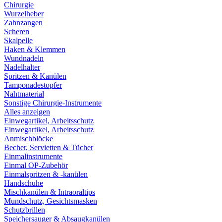
Chirurgie
Wurzelheber
Zahnzangen
Scheren
Skalpelle
Haken & Klemmen
Wundnadeln
Nadelhalter
Spritzen & Kanülen
Tamponadestopfer
Nahtmaterial
Sonstige Chirurgie-Instrumente
Alles anzeigen
Einwegartikel, Arbeitsschutz
Einwegartikel, Arbeitsschutz
Anmischblöcke
Becher, Servietten & Tücher
Einmalinstrumente
Einmal OP-Zubehör
Einmalspritzen & -kanülen
Handschuhe
Mischkanülen & Intraoraltips
Mundschutz, Gesichtsmasken
Schutzbrillen
Speichersauger & Absaugkanülen