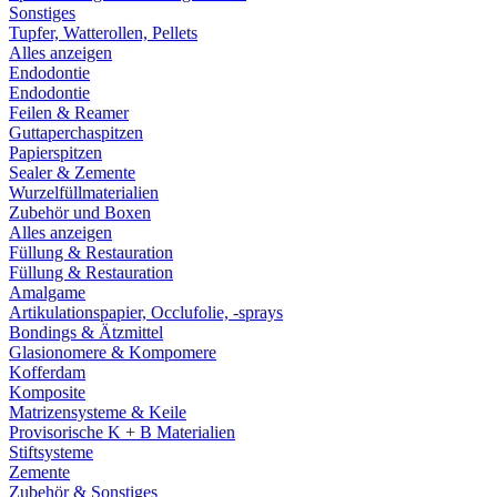
Sonstiges
Tupfer, Watterollen, Pellets
Alles anzeigen
Endodontie
Endodontie
Feilen & Reamer
Guttaperchaspitzen
Papierspitzen
Sealer & Zemente
Wurzelfüllmaterialien
Zubehör und Boxen
Alles anzeigen
Füllung & Restauration
Füllung & Restauration
Amalgame
Artikulationspapier, Occlufolie, -sprays
Bondings & Ätzmittel
Glasionomere & Kompomere
Kofferdam
Komposite
Matrizensysteme & Keile
Provisorische K + B Materialien
Stiftsysteme
Zemente
Zubehör & Sonstiges