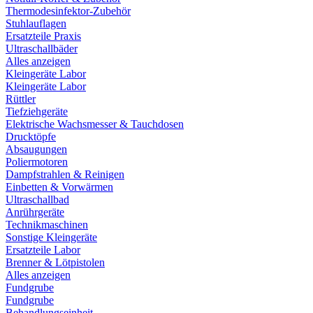
Thermodesinfektor-Zubehör
Stuhlauflagen
Ersatzteile Praxis
Ultraschallbäder
Alles anzeigen
Kleingeräte Labor
Kleingeräte Labor
Rüttler
Tiefziehgeräte
Elektrische Wachsmesser & Tauchdosen
Drucktöpfe
Absaugungen
Poliermotoren
Dampfstrahlen & Reinigen
Einbetten & Vorwärmen
Ultraschallbad
Anrührgeräte
Technikmaschinen
Sonstige Kleingeräte
Ersatzteile Labor
Brenner & Lötpistolen
Alles anzeigen
Fundgrube
Fundgrube
Behandlungseinheit