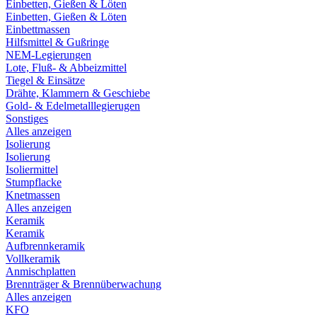
Einbetten, Gießen & Löten
Einbetten, Gießen & Löten
Einbettmassen
Hilfsmittel & Gußringe
NEM-Legierungen
Lote, Fluß- & Abbeizmittel
Tiegel & Einsätze
Drähte, Klammern & Geschiebe
Gold- & Edelmetalllegierugen
Sonstiges
Alles anzeigen
Isolierung
Isolierung
Isoliermittel
Stumpflacke
Knetmassen
Alles anzeigen
Keramik
Keramik
Aufbrennkeramik
Vollkeramik
Anmischplatten
Brennträger & Brennüberwachung
Alles anzeigen
KFO