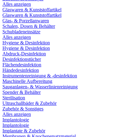
Alles anzeigen
Glaswaren & Kunststoffartikel
Glaswaren & Kunststoffartikel
Glas- & Porzellanwaren
Schalen, Dosen & Behälter
Schubladeneinsätze
Alles anzeigen
Hygiene & Desinfektion
Hygiene & Desinfektion
Abdruck-Desinfektion
Desinfektionstücher
Flächendesinfektion
Händedesinfektion
Instrumentenreinigung & -desinfektion
Maschinelle Aufbereitung
Sauganlagen- & Wasserlinienreinigung
Spender & Behälter
Sterilisation
Ultraschallbäder & Zubehör
Zubehör & Sonstiges
Alles anzeigen
Implantologie
Implantologie
Implantate & Zubehör
Membranen & Knochenersatzmaterial