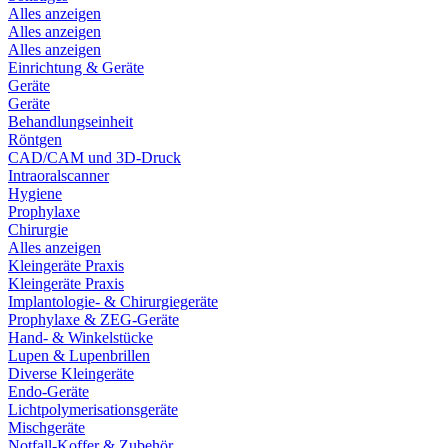
Alles anzeigen
Alles anzeigen
Alles anzeigen
Einrichtung & Geräte
Geräte
Geräte
Behandlungseinheit
Röntgen
CAD/CAM und 3D-Druck
Intraoralscanner
Hygiene
Prophylaxe
Chirurgie
Alles anzeigen
Kleingeräte Praxis
Kleingeräte Praxis
Implantologie- & Chirurgiegeräte
Prophylaxe & ZEG-Geräte
Hand- & Winkelstücke
Lupen & Lupenbrillen
Diverse Kleingeräte
Endo-Geräte
Lichtpolymerisationsgeräte
Mischgeräte
Notfall-Koffer & Zubehör