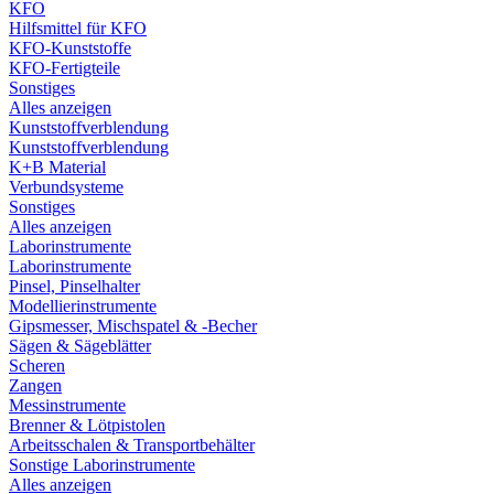
KFO
Hilfsmittel für KFO
KFO-Kunststoffe
KFO-Fertigteile
Sonstiges
Alles anzeigen
Kunststoffverblendung
Kunststoffverblendung
K+B Material
Verbundsysteme
Sonstiges
Alles anzeigen
Laborinstrumente
Laborinstrumente
Pinsel, Pinselhalter
Modellierinstrumente
Gipsmesser, Mischspatel & -Becher
Sägen & Sägeblätter
Scheren
Zangen
Messinstrumente
Brenner & Lötpistolen
Arbeitsschalen & Transportbehälter
Sonstige Laborinstrumente
Alles anzeigen