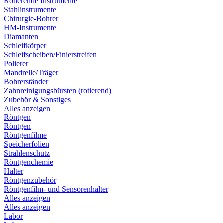
Rotierende Instrumente
Stahlinstrumente
Chirurgie-Bohrer
HM-Instrumente
Diamanten
Schleifkörper
Schleifscheiben/Finierstreifen
Polierer
Mandrelle/Träger
Bohrerständer
Zahnreinigungsbürsten (rotierend)
Zubehör & Sonstiges
Alles anzeigen
Röntgen
Röntgen
Röntgenfilme
Speicherfolien
Strahlenschutz
Röntgenchemie
Halter
Röntgenzubehör
Röntgenfilm- und Sensorenhalter
Alles anzeigen
Alles anzeigen
Labor