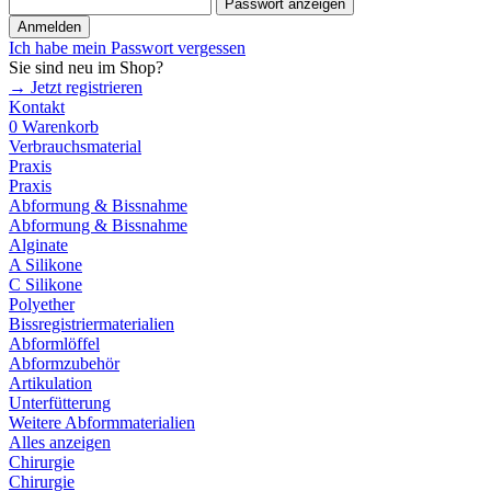
Passwort anzeigen
Anmelden
Ich habe mein Passwort vergessen
Sie sind neu im Shop?
→ Jetzt registrieren
Kontakt
0
Warenkorb
Verbrauchsmaterial
Praxis
Praxis
Abformung & Bissnahme
Abformung & Bissnahme
Alginate
A Silikone
C Silikone
Polyether
Bissregistriermaterialien
Abformlöffel
Abformzubehör
Artikulation
Unterfütterung
Weitere Abformmaterialien
Alles anzeigen
Chirurgie
Chirurgie