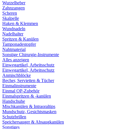
Wurzelheber
Zahnzangen
Scheren
Skalpelle
Haken & Klemmen
Wundnadeln
Nadelhalter
Spritzen & Kanülen
Tamponadestopfer
Nahtmaterial
Sonstige Chirurgie-Instrumente
Alles anzeigen
Einwegartikel, Arbeitsschutz
Einwegartikel, Arbeitsschutz
Anmischblöcke
Becher, Servietten & Tücher
Einmalinstrumente
Einmal OP-Zubehör
Einmalspritzen & -kanülen
Handschuhe
Mischkanülen & Intraoraltips
Mundschutz, Gesichtsmasken
Schutzbrillen
Speichersauger & Absaugkanülen
Sonstiges