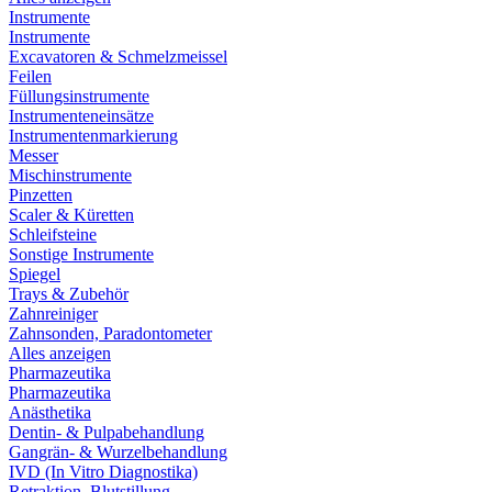
Instrumente
Instrumente
Excavatoren & Schmelzmeissel
Feilen
Füllungsinstrumente
Instrumenteneinsätze
Instrumentenmarkierung
Messer
Mischinstrumente
Pinzetten
Scaler & Küretten
Schleifsteine
Sonstige Instrumente
Spiegel
Trays & Zubehör
Zahnreiniger
Zahnsonden, Paradontometer
Alles anzeigen
Pharmazeutika
Pharmazeutika
Anästhetika
Dentin- & Pulpabehandlung
Gangrän- & Wurzelbehandlung
IVD (In Vitro Diagnostika)
Retraktion, Blutstillung