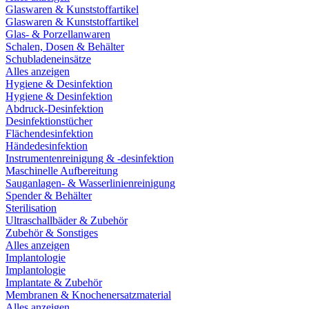
Glaswaren & Kunststoffartikel
Glaswaren & Kunststoffartikel
Glas- & Porzellanwaren
Schalen, Dosen & Behälter
Schubladeneinsätze
Alles anzeigen
Hygiene & Desinfektion
Hygiene & Desinfektion
Abdruck-Desinfektion
Desinfektionstücher
Flächendesinfektion
Händedesinfektion
Instrumentenreinigung & -desinfektion
Maschinelle Aufbereitung
Sauganlagen- & Wasserlinienreinigung
Spender & Behälter
Sterilisation
Ultraschallbäder & Zubehör
Zubehör & Sonstiges
Alles anzeigen
Implantologie
Implantologie
Implantate & Zubehör
Membranen & Knochenersatzmaterial
Alles anzeigen