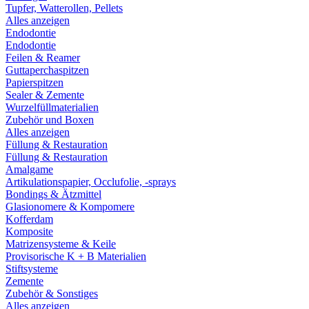
Tupfer, Watterollen, Pellets
Alles anzeigen
Endodontie
Endodontie
Feilen & Reamer
Guttaperchaspitzen
Papierspitzen
Sealer & Zemente
Wurzelfüllmaterialien
Zubehör und Boxen
Alles anzeigen
Füllung & Restauration
Füllung & Restauration
Amalgame
Artikulationspapier, Occlufolie, -sprays
Bondings & Ätzmittel
Glasionomere & Kompomere
Kofferdam
Komposite
Matrizensysteme & Keile
Provisorische K + B Materialien
Stiftsysteme
Zemente
Zubehör & Sonstiges
Alles anzeigen