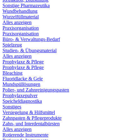
Sonstige Pharmazeutika
Wundbehandlung
Wurzelfüllmaterial
Alles anzeigen
Praxisorganisation
Praxisorganisation
Büro- & Verwaltungs-Bedarf
Spielzeug
Studien- & Übungsmaterial
Alles anzeigen
Prophylaxe & Pflege
Prophylaxe & Pflege
Bleaching
Fluoridlacke & Gele
Mundspüllösungen
Polier- und Zahnreinigungspasten
Prophylaxepulver
Speicheldiagnostika
Sonstiges
Versiegelung & Hilfsmittel
Zahnpasten & Pflegeprodukte
Zahn- und Interdentalbürsten
Alles anzeigen
Rotierende Instrumente